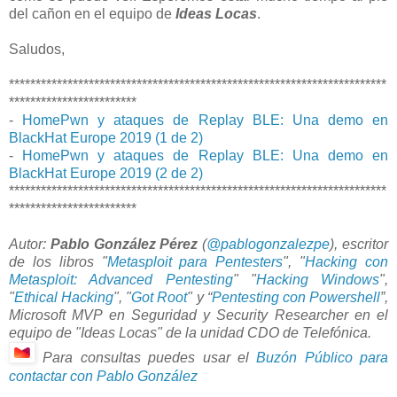
del cañon en el equipo de
Ideas Locas
.
Saludos,
***********************************************************************
************************
-
HomePwn y ataques de Replay BLE: Una demo en
BlackHat Europe 2019 (1 de 2)
-
HomePwn y ataques de Replay BLE: Una demo en
BlackHat Europe 2019 (2 de 2)
***********************************************************************
************************
Autor:
Pablo González Pérez
(
@pablogonzalezpe
), e
scritor
de los libros "
Metasploit para Pentesters
", "
Hacking con
Metasploit: Advanced Pentesting
" "
Hacking Windows
",
"
Ethical Hacking
", "
Got Root
" y “
Pentesting con Powershell
”,
Microsoft MVP en Seguridad y Security Researcher en el
equipo de "Ideas Locas" de la unidad CDO de Telefónica.
Para consultas puedes usar el
Buzón Público para
contactar con Pablo González