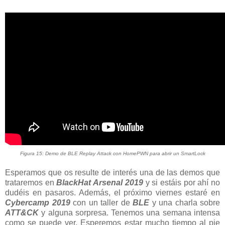
Figura 15: Demo de BLE Replay Attack con HomePWN para abrir un SmartLock
Esperamos que os resulte de interés una de las demos que
trataremos en
BlackHat Arsenal 2019
y si estáis por ahí no
dudéis en pasaros. Además, el próximo viernes estaré en
Cybercamp 2019
con un taller de
BLE
y una charla sobre
ATT&CK
y alguna sorpresa. Tenemos una semana intensa
como se puede ver. Esperemos estar mucho tiempo al pie