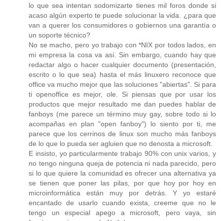
lo que sea intentan sodomizarte tienes mil foros donde si
acaso algún experto te puede solucionar la vida. ¿para que
van a querer los consumidores o gobiernos una garantía o
un soporte técnico?
No se macho, pero yo trabajo con *NIX por todos lados, en
mi empresa la cosa va así. Sin embargo, cuando hay que
redactar algo o hacer cualquier documento (presentación,
escrito o lo que sea) hasta el más linuxero reconoce que
office va mucho mejor que las soluciones "abiertas". Si para
ti openoffice es mejor, ole. Si piensas que por usar los
productos que mejor resultado me dan puedes hablar de
fanboys (me parece un término muy gay, sobre todo si lo
acompañas en plan "open fanboy") lo siento por ti, me
parece que los cerrinos de linux son mucho más fanboys
de lo que lo pueda ser agluien que no denosta a microsoft.
E insisto, yo particularmente trabajo 90% con unix varios, y
no tengo ninguna queja de potencia ni nada parecido, pero
si lo que quiere la comunidad es ofrecer una alternativa ya
se tienen que poner las pilas, por que hoy por hoy en
microinformática están muy por detrás. Y yo estaré
encantado de usarlo cuando exista, creeme que no le
tengo un especial apego a microsoft, pero vaya, sin