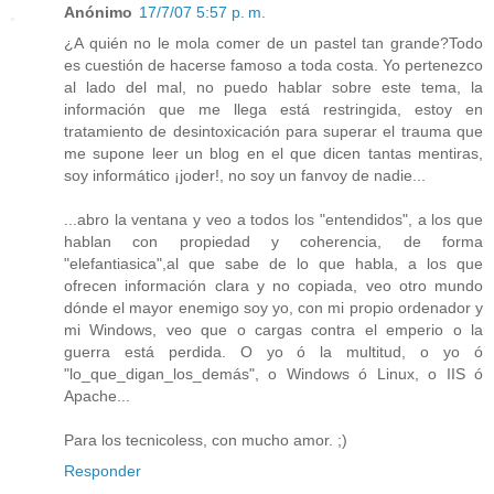
Anónimo
17/7/07 5:57 p. m.
¿A quién no le mola comer de un pastel tan grande?Todo
es cuestión de hacerse famoso a toda costa. Yo pertenezco
al lado del mal, no puedo hablar sobre este tema, la
información que me llega está restringida, estoy en
tratamiento de desintoxicación para superar el trauma que
me supone leer un blog en el que dicen tantas mentiras,
soy informático ¡joder!, no soy un fanvoy de nadie...
...abro la ventana y veo a todos los "entendidos", a los que
hablan con propiedad y coherencia, de forma
"elefantiasica",al que sabe de lo que habla, a los que
ofrecen información clara y no copiada, veo otro mundo
dónde el mayor enemigo soy yo, con mi propio ordenador y
mi Windows, veo que o cargas contra el emperio o la
guerra está perdida. O yo ó la multitud, o yo ó
"lo_que_digan_los_demás", o Windows ó Linux, o IIS ó
Apache...
Para los tecnicoless, con mucho amor. ;)
Responder