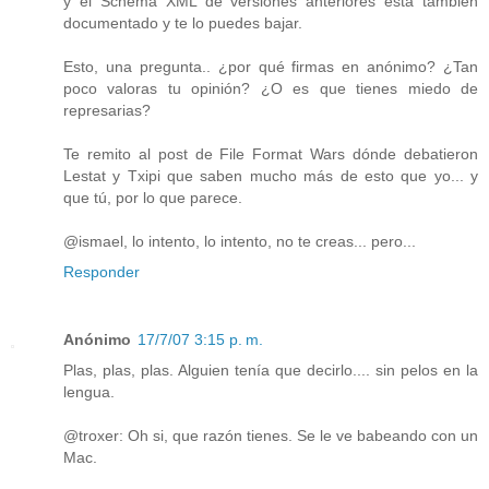
y el Schema XML de versiones anteriores está también
documentado y te lo puedes bajar.
Esto, una pregunta.. ¿por qué firmas en anónimo? ¿Tan
poco valoras tu opinión? ¿O es que tienes miedo de
represarias?
Te remito al post de File Format Wars dónde debatieron
Lestat y Txipi que saben mucho más de esto que yo... y
que tú, por lo que parece.
@ismael, lo intento, lo intento, no te creas... pero...
Responder
Anónimo
17/7/07 3:15 p. m.
Plas, plas, plas. Alguien tenía que decirlo.... sin pelos en la
lengua.
@troxer: Oh si, que razón tienes. Se le ve babeando con un
Mac.