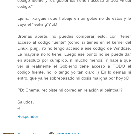
código fuente y los gobiernos tienen acceso al 100 % del
código."
Ejem... ¿alguien que trabaje en un gobierno de estos y le
vaya el "leaking"? xD
Bromas aparte, no puedes comparar esto, con "tener
acceso al código fuente" (como sí tienes en el kernel del
Linux, p.ej). Yo no tengo acceso a ese código de Windoze.
La mayoría no lo tiene. Luego ese punto no se puede dar
en absoluto por cumplido, ni mucho menos. Y habría que
ver si realmente el Gobierno tiene acceso a TODO el
código fuente, no lo tengo yo tan claro :) En lo demás ni
entro, que ya he sobrepasado mi dosis maligna por hoy xD
PD: Chema, recibiste mi correo en relación al paintball?
Saludos,
-r
Responder