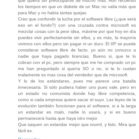
que quiera sin preocuparse de mucho más. Aun recuerdo
los tiempos en que un diskete de un Mac no valía más que
para Mac y no había tantas quejas.
Creo que confundir la lucha por el software libre (¿que será
eso en el fondo?) con una cruzada contra microsoft es
mezclar cosas con la peor idea, máxime por que hoy en día
puedes vivir perfectamente sin ellos, y es más, la mayoría
vivimos con ellos pero sin pagar ni un duro. El XP se puede
considerar software libre de facto, yo aún no conozco a
nadie que haya pagado licencias. Bueno si, que te lo
cobran con el pc, pero siempre que me he comprado un pc
me han preguntado si quería SO o no, si te lo cuelan
malamente es mas cosa del vendedor que de microsoft.
Y lo de los estándares, pues me parece una batalla
innecesaria. Si sólo pudiera haber uno pues vale, pero en
un estado no comunista donde hay libre competencia,
como si cada empresa quiere sacar el suyo. Las leyes de la
evolución también funcionan para el software, si a la larga
un estandar es malo, nadie lo usará, y si es bueno
permanecerá hasta que haya otro mejor.
Que saquen un estandar mejor que ooxml, y listo. Mira que
fácil es.