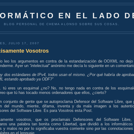
FORMÁTICO EN EL LADO D
BLOG PERSONAL DE CHEMA ALONSO SOBRE SUS COSAS.
ES, JULIO 17, 2007
cisamente Vosotros
o leo los argumentos en contra de la estandarización de OOXML no dejo
enderme. Ayer un
“intelectual”
anónimo me decía lo siguiente en un comentari
ay dos estándares de IPv4, todos usan el mismo. ¿Por qué habría de aproba
 estando aprobado ya ODF?”
 tú eres un esquimal ¿no? No, no tengo nada en contra de los esquimal
creo que tú has tocado menos ordenadores que ellos, ¿cierto?
n conjunto de gente que se autoproclama Defensor del Software Libre, que 
en del mundo, miente, difama, inventa y da mala imagen a los autenti
ores del Software Libre. Es para Vosotros esta Post.
samente vosotros, que os proclamais Defensores del Software Libre,
iaros una palabra tan bonita como Libertad, que dividió a los informáticos
 y malos no por lo significaba vuestra corriente sino por las connotaciones
labra en el lenguaje.