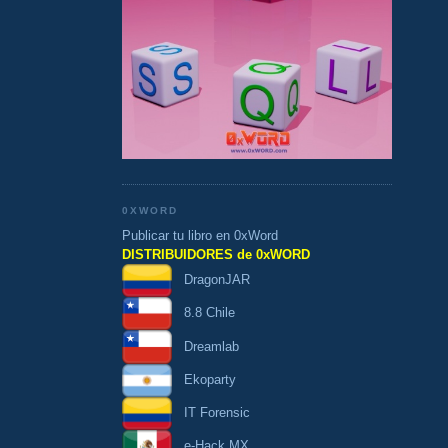
0XWORD
Publicar tu libro en 0xWord
DISTRIBUIDORES de 0xWORD
DragonJAR
8.8 Chile
Dreamlab
Ekoparty
IT Forensic
e-Hack MX