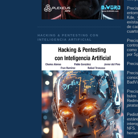
Preci
entorn
Kde, 
exist
de cad
cuarto
HACKING & PENTESTING CON
INTELIGENCIA ARTIFICIAL
Preci
contro
como 
por Sp
Preci
Preci
consi
BadVi
Preci
bulos
Redmo
pirata
Pedis
estánd
inter
NFS. 
herra