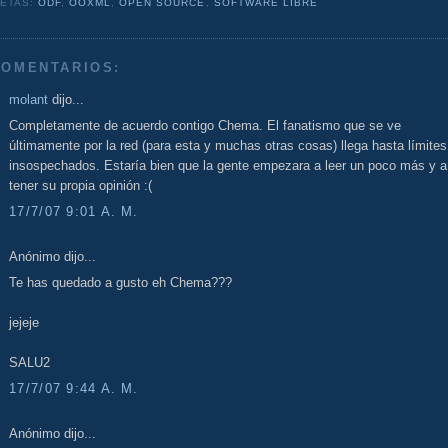
UETAS:
ODF
,
OOXML
,
OPEN SOURCE
,
SOFTWARE LIBRE
COMENTARIOS:
molant
dijo...
Completamente de acuerdo contigo Chema. El fanatismo que se ve
últimamente por la red (para esta y muchas otras cosas) llega hasta límites
insospechados. Estaría bien que la gente empezara a leer un poco más y a
tener su propia opinión :(
17/7/07 9:01 A. M.
Anónimo dijo...
Te has quedado a gusto eh Chema???
jejeje
SALU2
17/7/07 9:44 A. M.
Anónimo dijo...