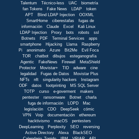
Talentum
Técnico-less
UAC
biometría
fan Tokens
Fake News
LDAP
token
APT
Blind LDAP Injection
OOXML
SmartHome
ciberestafas
fugas de
información
Claude
Excel
Kali Linux
LDAP Injection
Proxy
bots
robots
ssl
Botnets
PDF
Terminal Services
apps
smartphone
Hijacking
Llama
Raspberry
Pi
anonimato
Azure
Bit2Me
Evil Foca
TOR
chatbot
dibujos
esteganografía
Agentic
FakeNews
Firewall
MetaShield
Protector
Movistar+
TID
adware
cine
legalidad
Fugas de Datos
Movistar Plus
NFTs
nft
singularity hackers
Instagram
ODF
datos
footprinting
MS SQL Server
TOTP
curso
e-goverment
makers
pentester
ransomware
Botnet
charla
fuga de información
LOPD
Mac
legislación
CDO
DeepSeek
cómic
VPN
Voip
documentación
ethereum
hacktivismo
macOS
pentesters
DeepLearning
Perplexity
SEO
reversing
Active Directory
Alexa
BlackSEO
Calendario_Torrido
IBM
VR/AR
API