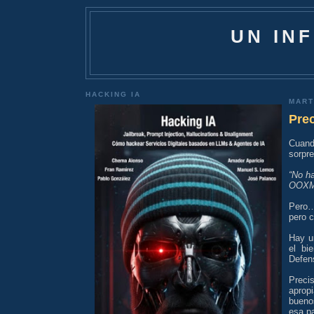
UN IN
HACKING IA
MART
Pre
Cuand
sorpr
“No h
OOXML
Pero…
pero 
Hay u
el bi
Defens
Preci
aprop
buenos
esa pa