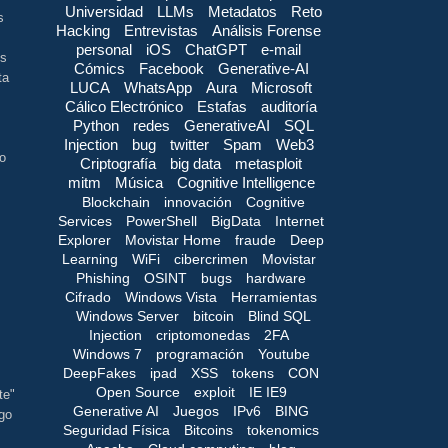
Universidad
LLMs
Metadatos
Reto
s
Hacking
Entrevistas
Análisis Forense
personal
iOS
ChatGPT
e-mail
es
Cómics
Facebook
Generative-AI
ta
LUCA
WhatsApp
Aura
Microsoft
Cálico Electrónico
Estafas
auditoría
Python
redes
GenerativeAI
SQL
Injection
bug
twitter
Spam
Web3
go
Criptografía
big data
metasploit
mitm
Música
Cognitive Intelligence
Blockchain
innovación
Cognitive
Services
PowerShell
BigData
Internet
Explorer
Movistar Home
fraude
Deep
Learning
WiFi
cibercrimen
Movistar
Phishing
OSINT
bugs
hardware
Cifrado
Windows Vista
Herramientas
Windows Server
bitcoin
Blind SQL
Injection
criptomonedas
2FA
Windows 7
programación
Youtube
DeepFakes
ipad
XSS
tokens
CON
Open Source
exploit
IE IE9
te"
Generative AI
Juegos
IPv6
BING
igo
Seguridad Física
Bitcoins
tokenomics