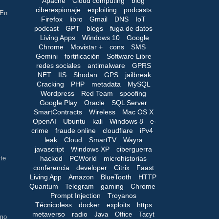
Apache
Cloud computing
blog
ciberespionaje
exploiting
podcasts
 En
Firefox
libro
Gmail
DNS
IoT
podcast
GPT
blogs
fuga de datos
Living Apps
Windows 10
Google
Chrome
Movistar +
cons
SMS
Gemini
fortificación
Software Libre
redes sociales
antimalware
GPRS
.NET
IIS
Shodan
GPS
jailbreak
Cracking
PHP
metadata
MySQL
Wordpress
Red Team
spoofing
Google Play
Oracle
SQL Server
SmartContracts
Wireless
Mac OS X
OpenAI
Ubuntu
kali
Windows 8
e-
crime
fraude online
cloudflare
iPv4
leak
Cloud
SmartTV
Wayra
javascript
Windows XP
ciberguerra
hacked
PCWorld
microhistorias
 te
conferencia
developer
Citrix
Faast
Living App
Amazon
BlueTooth
HTTP
Quantum
Telegram
gaming
Chrome
Prompt Injection
Troyanos
Técnicoless
docker
exploits
https
metaverso
radio
Java
Office
Tacyt
omo