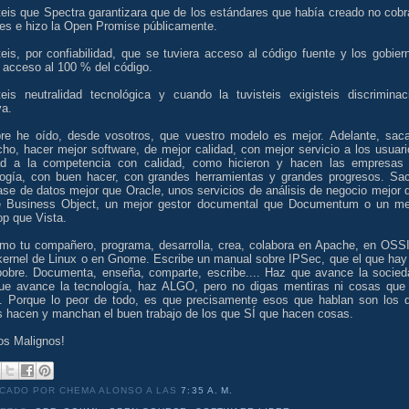
teis que Spectra garantizara que de los estándares que había creado no cobr
ies e hizo la Open Promise públicamente.
eis, por confiabilidad, que se tuviera acceso al código fuente y los gobier
 acceso al 100 % del código.
teis neutralidad tecnológica y cuando la tuvisteis exigisteis discriminac
va.
re he oído, desde vosotros, que vuestro modelo es mejor. Adelante, saca
ho, hacer mejor software, de mejor calidad, con mejor servicio a los usuari
ad a la competencia con calidad, como hicieron y hacen las empresas
logía, con buen hacer, con grandes herramientas y grandes progresos. Sa
ase de datos mejor que Oracle, unos servicios de análisis de negocio mejor 
e Business Object, un mejor gestor documental que Documentum o un me
op que Vista.
mo tu compañero, programa, desarrolla, crea, colabora en Apache, en OSS
 kernel de Linux o en Gnome. Escribe un manual sobre IPSec, que el que hay
obre. Documenta, enseña, comparte, escribe.... Haz que avance la socied
ue avance la tecnología, haz ALGO, pero no digas mentiras ni cosas que
. Porque lo peor de todo, es que precisamente esos que hablan son los 
 hacen y manchan el buen trabajo de los que SÍ que hacen cosas.
os Malignos!
ICADO POR CHEMA ALONSO
A LAS
7:35 A. M.