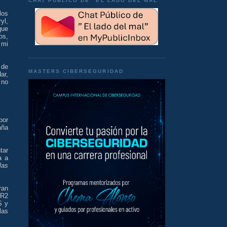
CHAT PÚBLICO DE "EL LADO DEL MAL"
los
yl,
que
os,
 mi
 de
MASTERS CIBERSEGURIDAD
ar,
 no
or
aña
tar
a a
las
ran
 R2
S y
las