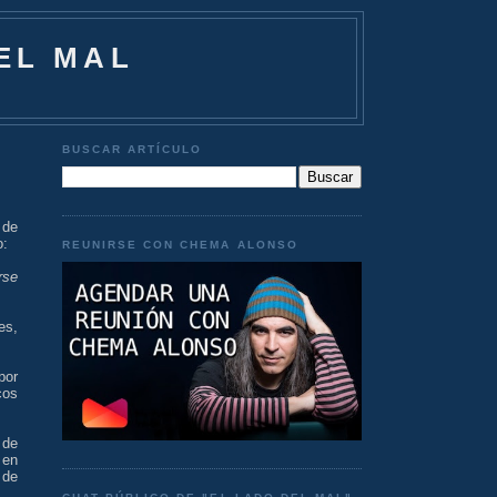
EL MAL
BUSCAR ARTÍCULO
 de
o:
REUNIRSE CON CHEMA ALONSO
rse
es,
por
cos
 de
 en
 de