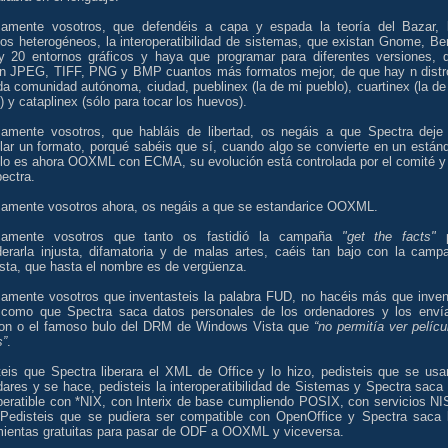
samente vosotros, que defendéis a capa y espada la teoría del Bazar, 
os heterogéneos, la interoperatibilidad de sistemas, que existan Gnome, Ber
y 20 entornos gráficos y haya que programar para diferentes versiones, 
an JPEG, TIFF, PNG y BMP cuantos más formatos mejor, de que hay n distr
a comunidad autónoma, ciudad, pueblinex (la de mi pueblo), cuartinex (la de
) y cataplinex (sólo para tocar los huevos).
samente vosotros, que habláis de libertad, os negáis a que Spectra deje
lar un formato, porqué sabéis que sí, cuando algo se convierte en un estánd
lo es ahora OOXML con ECMA, su evolución está controlada por el comité y
ectra.
samente vosotros ahora, os negáis a que se estandarice OOXML.
samente vosotros que tanto os fastidió la campaña
"get the facts"
p
derarla injusta, difamatoria y de malas artes, caéis tan bajo con la camp
sta, que hasta el nombre es de vergüenza.
samente vosotros que inventasteis la palabra FUD, no hacéis más que inven
 como que Spectra saca datos personales de los ordenadores y los enví
n o el famoso bulo del DRM de Windows Vista que
“no permitía ver pelícu
s”
.
teis que Spectra liberara el XML de Office y lo hizo, pedisteis que se usa
ares y se hace, pedisteis la interoperatibilidad de Sistemas y Spectra saca
operatible con *NIX, con Interix de base cumpliendo POSIX, con servicios NI
Pedisteis que se pudiera ser compatible con OpenOffice y Spectra saca 
mientas gratuitas para pasar de ODF a OOXML y viceversa.