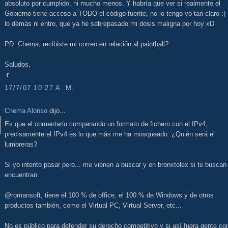
absoluto por cumplido, ni mucho menos. Y habría que ver si realmente el
Gobierno tiene acceso a TODO el código fuente, no lo tengo yo tan claro :)
lo demás ni entro, que ya he sobrepasado mi dosis maligna por hoy xD
PD: Chema, recibiste mi correo en relación al paintball?
Saludos,
-r
17/7/07 10:27 A. M.
Chema Alonso
dijo...
Es que el comentario comparando un formato de fichero con el IPv4,
precisamente el IPv4 es lo que más me ha mosqueado. ¿Quién será el
lumbreras?
Si yo intento pasar pero... me vienen a buscar y en bronxtolex si te buscan
encuentran.
@romansoft, tiene el 100 % de office, el 100 % de Windows y de otros
productos también, como el Virtual PC, Virtual Server, etc...
No es público para defender su derecho competitivo y si así fuera gente c