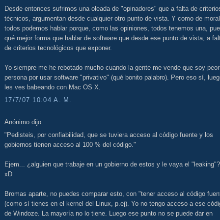
Desde entonces sufrimos una oleada de "opinadores" que a falta de criterio
técnicos, argumentan desde cualquier otro punto de vista. Y como de moral
todos podemos hablar porque, como las opiniones, todos tenemos una, pu
qué mejor forma que hablar de software que desde ese punto de vista, a fal
de criterios tecnológicos que exponer.
Yo siempre me he rebotado mucho cuando la gente me vende que soy peor
persona por usar software "privativo" (qué bonito palabro). Pero eso sí, lue
les ves babeando con Mac OS X.
17/7/07 10:04 A. M.
Anónimo dijo...
"Pedisteis, por confiabilidad, que se tuviera acceso al código fuente y los
gobiernos tienen acceso al 100 % del código."
Ejem... ¿alguien que trabaje en un gobierno de estos y le vaya el "leaking"?
xD
Bromas aparte, no puedes comparar esto, con "tener acceso al código fuen
(como sí tienes en el kernel del Linux, p.ej). Yo no tengo acceso a ese cód
de Windoze. La mayoría no lo tiene. Luego ese punto no se puede dar en