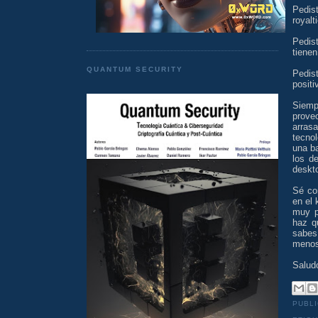
Pedis
royalt
Pedist
tienen
QUANTUM SECURITY
Pedis
positi
Siemp
provec
arras
tecno
una b
los d
deskt
Sé co
en el
muy p
haz q
sabes
menos
Salud
PUBL