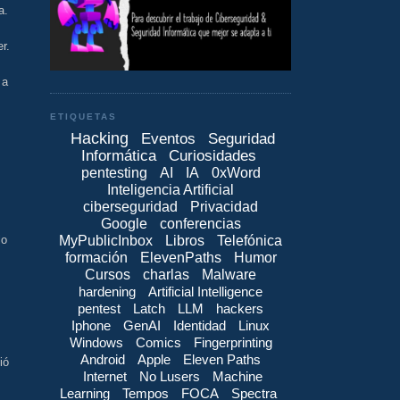
a.
r.
 a
ETIQUETAS
Hacking
Eventos
Seguridad
Informática
Curiosidades
pentesting
AI
IA
0xWord
Inteligencia Artificial
ciberseguridad
Privacidad
Google
conferencias
MyPublicInbox
Libros
Telefónica
lo
formación
ElevenPaths
Humor
Cursos
charlas
Malware
hardening
Artificial Intelligence
pentest
Latch
LLM
hackers
Iphone
GenAI
Identidad
Linux
Windows
Comics
Fingerprinting
Android
Apple
Eleven Paths
ió
Internet
No Lusers
Machine
Learning
Tempos
FOCA
Spectra