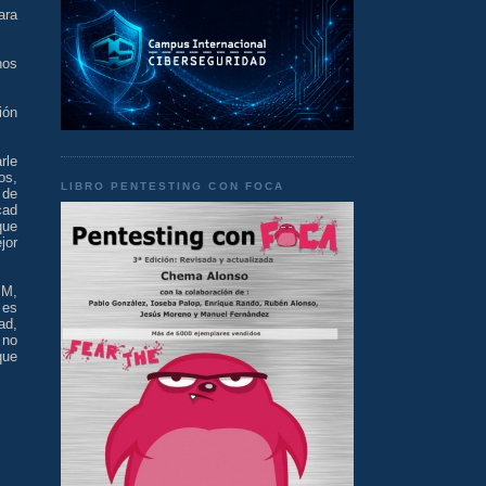
ara
nos
ión
rle
os,
LIBRO PENTESTING CON FOCA
 de
cad
que
jor
IM,
 es
ad,
 no
que