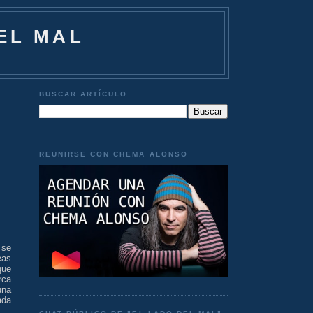
EL MAL
BUSCAR ARTÍCULO
REUNIRSE CON CHEMA ALONSO
 se
eas
que
rca
una
ada