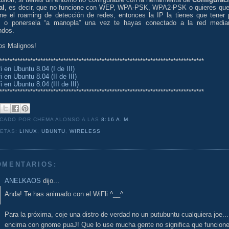
al
, es decir, que no funcione con WEP, WPA-PSK, WPA2-PSK o quieres que
one el roaming de detección de redes, entonces la IP la tienes que tener 
o ponersela “a manopla” una vez te hayas conectado a la red media
dos.
os Malignos!
********************************************************************************
i en Ubuntu 8.04 (I de III)
i en Ubuntu 8.04 (II de III)
i en Ubuntu 8.04 (III de III)
********************************************************************************
ICADO POR CHEMA ALONSO
A LAS
8:16 A. M.
UETAS:
LINUX
,
UBUNTU
,
WIRELESS
OMENTARIOS:
ANELKAOS
dijo...
Anda! Te has animado con el WiFli ^__^
Para la próxima, coje una distro de verdad no un putubuntu cualquiera joe...
encima con gnome puaJ! Que lo use mucha gente no significa que funcion