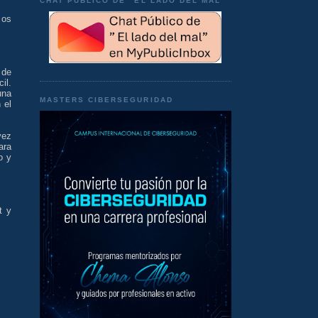
CHAT PÚBLICO DE "EL LADO DEL MAL"
 os
 de
il.
una
MASTERS CIBERSEGURIDAD
 el
vez
ara
o y
t y