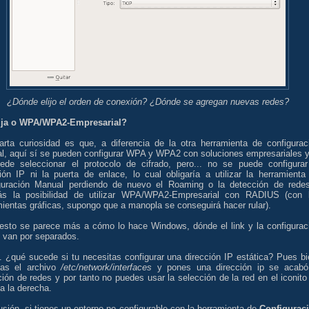
¿Dónde elijo el orden de conexión? ¿Dónde se agregan nuevas redes?
ija o WPA/WPA2-Empresarial?
arta curiosidad es que, a diferencia de la otra herramienta de configurac
l, aquí sí se pueden configurar WPA y WPA2 con soluciones empresariales y
ede seleccionar el protocolo de cifrado, pero... no se puede configurar
ción IP ni la puerta de enlace, lo cual obligaría a utilizar la herramienta
guración Manual perdiendo de nuevo el Roaming o la detección de rede
s la posibilidad de utilizar WPA/WPA2-Empresarial con RADIUS (con 
ientas gráficas, supongo que a manopla se conseguirá hacer rular).
 esto se parece más a cómo lo hace Windows, dónde el link y la configurac
d van por separados.
. ¿qué sucede si tu necesitas configurar una dirección IP estática? Pues bi
cas el archivo
/etc/network/interfaces
y pones una dirección ip se acabó
ión de redes y por tanto no puedes usar la selección de la red en el iconito
 a la derecha.
sión, si tienes un entorno no configurable con la herramienta de
Configurac