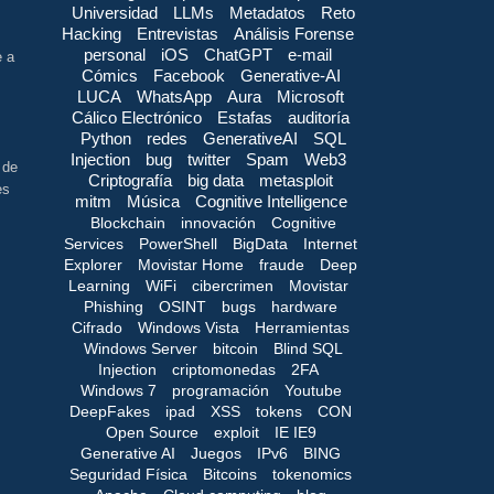
Universidad
LLMs
Metadatos
Reto
Hacking
Entrevistas
Análisis Forense
personal
iOS
ChatGPT
e-mail
e a
Cómics
Facebook
Generative-AI
LUCA
WhatsApp
Aura
Microsoft
Cálico Electrónico
Estafas
auditoría
Python
redes
GenerativeAI
SQL
Injection
bug
twitter
Spam
Web3
 de
Criptografía
big data
metasploit
es
mitm
Música
Cognitive Intelligence
Blockchain
innovación
Cognitive
Services
PowerShell
BigData
Internet
Explorer
Movistar Home
fraude
Deep
Learning
WiFi
cibercrimen
Movistar
Phishing
OSINT
bugs
hardware
Cifrado
Windows Vista
Herramientas
Windows Server
bitcoin
Blind SQL
Injection
criptomonedas
2FA
Windows 7
programación
Youtube
DeepFakes
ipad
XSS
tokens
CON
Open Source
exploit
IE IE9
Generative AI
Juegos
IPv6
BING
Seguridad Física
Bitcoins
tokenomics