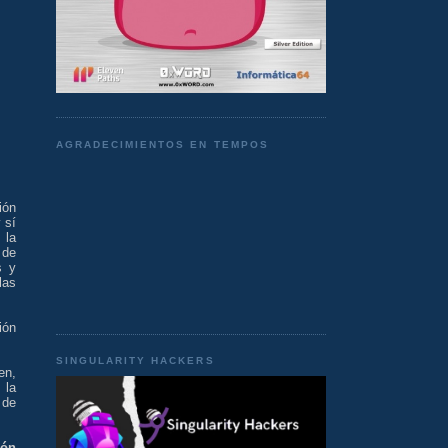
AGRADECIMIENTOS EN TEMPOS
ión
 sí
 la
 de
s y
las
ión
SINGULARITY HACKERS
en,
 la
 de
ión