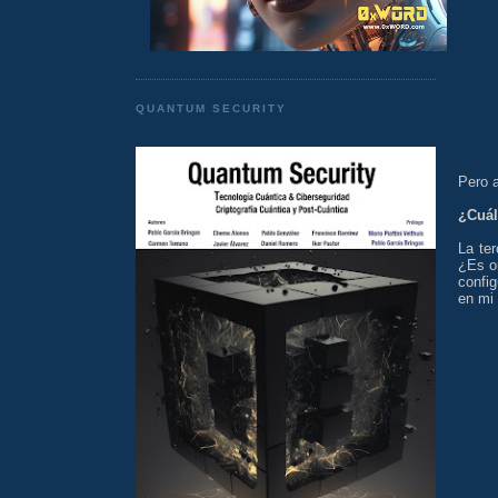
QUANTUM SECURITY
Pero 
¿Cuál
La te
¿Es o
config
en mi