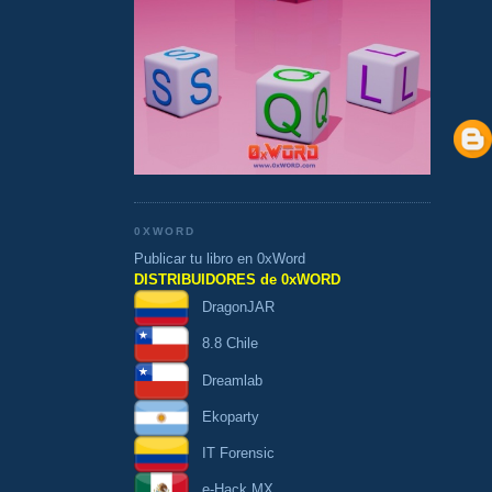
0XWORD
Publicar tu libro en 0xWord
DISTRIBUIDORES de 0xWORD
DragonJAR
8.8 Chile
Dreamlab
Ekoparty
IT Forensic
e-Hack MX