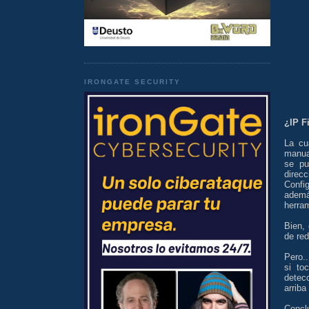
IRONGATE SECURITY
¿IP F
La cu
manua
se pu
direc
Confi
ademá
herram
Bien,
de re
Pero..
si to
detecc
arriba
Conclu