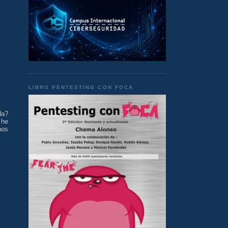
LIBRO PENTESTING CON FOCA
da?
 he
nos