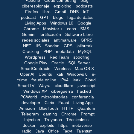
Apache
Cloud computing
blog
ciberespionaje
exploiting
podcasts
Firefox
libro
Gmail
DNS
IoT
podcast
GPT
blogs
fuga de datos
Living Apps
Windows 10
Google
Chrome
Movistar +
cons
SMS
Gemini
fortificación
Software Libre
redes sociales
antimalware
GPRS
.NET
IIS
Shodan
GPS
jailbreak
Cracking
PHP
metadata
MySQL
Wordpress
Red Team
spoofing
Google Play
Oracle
SQL Server
SmartContracts
Wireless
Mac OS X
OpenAI
Ubuntu
kali
Windows 8
e-
crime
fraude online
iPv4
leak
Cloud
SmartTV
Wayra
cloudflare
javascript
Windows XP
ciberguerra
hacked
PCWorld
microhistorias
conferencia
developer
Citrix
Faast
Living App
Amazon
BlueTooth
HTTP
Quantum
Telegram
gaming
Chrome
Prompt
Injection
Troyanos
Técnicoless
docker
exploits
https
metaverso
radio
Java
Office
Tacyt
Talentum