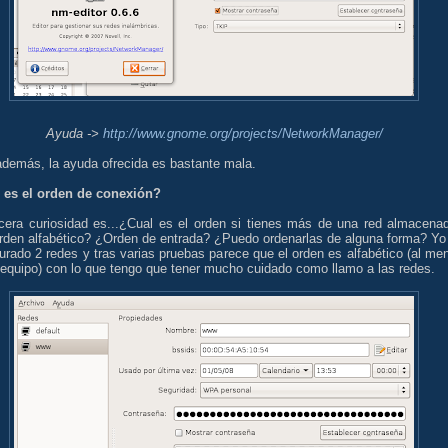
Ayuda ->
http://www.gnome.org/projects/NetworkManager/
además, la ayuda ofrecida es bastante mala.
 es el orden de conexión?
rcera curiosidad es...¿Cual es el orden si tienes más de una red almacena
rden alfabético? ¿Orden de entrada? ¿Puedo ordenarlas de alguna forma? Yo
urado 2 redes y tras varias pruebas parece que el orden es alfabético (al me
 equipo) con lo que tengo que tener mucho cuidado como llamo a las redes.