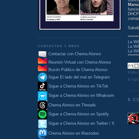
Manu
funci
DHCP 
coman
Salud
*******
La Wif
La Wif
CONTACTOS Y RRSS
La Wif
Contactar con Chema Alonso
*******
Reunión Virtual con Chema Alonso
Buzón Público de Chema Alonso
PUBL
Sigue El lado del mal en Telegram
ETIQ
Sigue a Chema Alonso en TikTok
Sigue a Chema Alonso en Whakoom
8 C
Chema Alonso en Threads
Sigue a Chema Alonso en Spotify
Sigue a Chema Alonso en Twitter / X
Chema Alonso en Mastodon