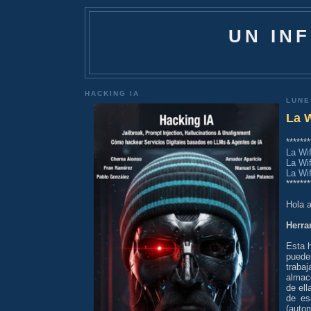
UN IN
HACKING IA
LUNE
La W
*******
La Wif
La Wif
La Wif
*******
Hola 
Herra
Esta 
puede
traba
almac
de ell
de es
(auto