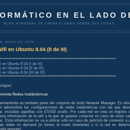
FORMÁTICO EN EL LADO D
BLOG PERSONAL DE CHEMA ALONSO SOBRE SUS COSAS.
S, MAYO 05, 2008
ifi en Ubuntu 8.04 (II de III)
********************************************************************************
i en Ubuntu 8.04 (I de III)
i en Ubuntu 8.04 (II de III)
i en Ubuntu 8.04 (III de III)
********************************************************************************
amigos!
mienta Redes Inalámbricas
herramienta es también parte del conjunto de tools Network Manager. En ella
n adminsitrar las configuraciones de redes inalámbricas con las que des
jar, incluidas aquellas con ESSID oculto. Por cada red se crea un registro 
ena información de la wifi a la que te quieres conectar en caso de estar ce
as. Esta información se va a utilizar sólo en caso de petición de conexión a 
as redes on demand (si tienes el modo itinerante) o si la red es detect
máticamente).