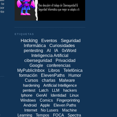
 te
por
nte
ETIQUETAS
Hacking
Eventos
Seguridad
Informática
Curiosidades
pentesting
AI
IA
0xWord
Inteligencia Artificial
ciberseguridad
Privacidad
Google
conferencias
MyPublicInbox
Libros
Telefónica
formación
ElevenPaths
Humor
Cursos
charlas
Malware
hardening
Artificial Intelligence
pentest
Latch
LLM
hackers
Iphone
GenAI
Identidad
Linux
Windows
Comics
Fingerprinting
Android
Apple
Eleven Paths
Internet
No Lusers
Machine
Learning
Tempos
FOCA
Spectra
e