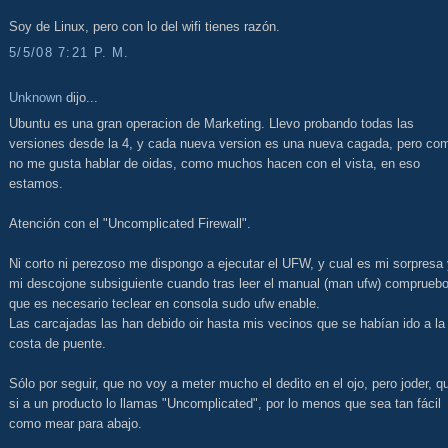
Soy de Linux, pero con lo del wifi tienes razón.
5/5/08 7:21 P. M.
Unknown
dijo...
Ubuntu es una gran operacion de Marketing. Llevo probando todas las
versiones desde la 4, y cada nueva version es una nueva cagada, pero co
no me gusta hablar de oidas, como muchos hacen con el vista, en eso
estamos.
Atención con el "Uncomplicated Firewall".
Ni corto ni perezoso me dispongo a ejecutar el UFW, y cual es mi sorpresa
mi descojone subsiguiente cuando tras leer el manual (man ufw) comprueb
que es necesario teclear en consola sudo ufw enable.
Las carcajadas las han debido oir hasta mis vecinos que se habían ido a la
costa de puente.
Sólo por seguir, que no voy a meter mucho el dedito en el ojo, pero joder, q
si a un producto lo llamas "Uncomplicated", por lo menos que sea tan fácil
como mear para abajo.