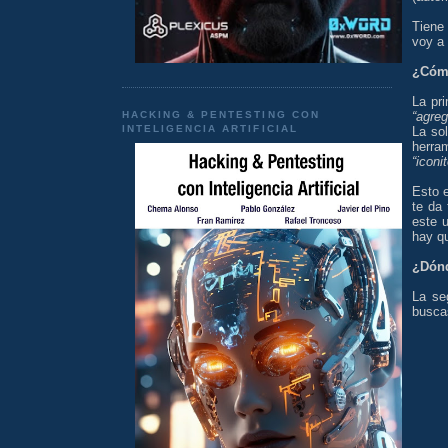
Tiene
voy a
¿Cómo
La pr
HACKING & PENTESTING CON
“agreg
INTELIGENCIA ARTIFICIAL
La so
herra
“iconi
Esto 
te da 
este 
hay q
¿Dónd
La se
buscas