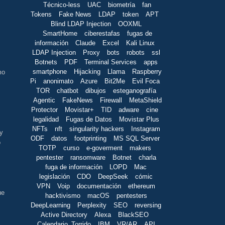
Técnico-less
UAC
biometría
fan
Tokens
Fake News
LDAP
token
APT
Blind LDAP Injection
OOXML
SmartHome
ciberestafas
fugas de
información
Claude
Excel
Kali Linux
LDAP Injection
Proxy
bots
robots
ssl
Botnets
PDF
Terminal Services
apps
smartphone
Hijacking
Llama
Raspberry
mo
Pi
anonimato
Azure
Bit2Me
Evil Foca
TOR
chatbot
dibujos
esteganografía
Agentic
FakeNews
Firewall
MetaShield
Protector
Movistar+
TID
adware
cine
legalidad
Fugas de Datos
Movistar Plus
NFTs
nft
singularity hackers
Instagram
 y
ODF
datos
footprinting
MS SQL Server
o
TOTP
curso
e-goverment
makers
pentester
ransomware
Botnet
charla
fuga de información
LOPD
Mac
legislación
CDO
DeepSeek
cómic
VPN
Voip
documentación
ethereum
ue
hacktivismo
macOS
pentesters
DeepLearning
Perplexity
SEO
reversing
Active Directory
Alexa
BlackSEO
Calendario_Torrido
IBM
VR/AR
API