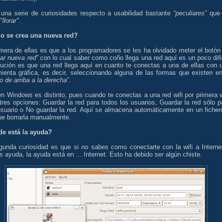
 una serie de curiosidades respecto a usabilidad bastante
“peculiares”
que
"llorar"
.
 se crea una nueva red?
imera de ellas es que a los programadores se les ha olvidado meter el botón
ar nueva red”
con lo cual saber como coño llega una red aquí es un poco dific
lución es que una red llega aquí en cuanto te conectas a una de ellas con 
mienta gráfica, es decir, seleccionando alguna de las formas que existen en
to de arriba a la derecha”
.
en Windows es distinto, pues cuando te conectas a una red wifi por primera 
tres opciones: Guardar la red para todos los usuarios, Guardar la red sólo p
usuario o No guardar la red. Aquí se almacena automáticamente en un ficher
ue borrarla manualmente.
e está la ayuda?
gunda curiosidad es que si no sabes como conectarte con la wifi a Interne
 ayuda, la ayuda está en ... Internet. Esto ha debido ser algún chiste.