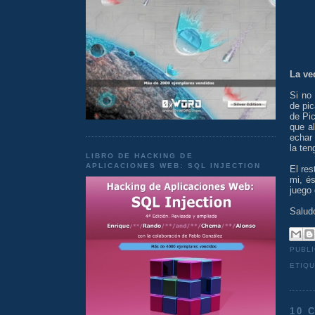
La ve
Si no
de pic
de Pic
que a
echar 
la ten
LIBRO DE HACKING DE
APLICACIONES WEB: SQL INJECTION
El re
mi, é
juego 
Salud
PUBL
ETIQ
10 