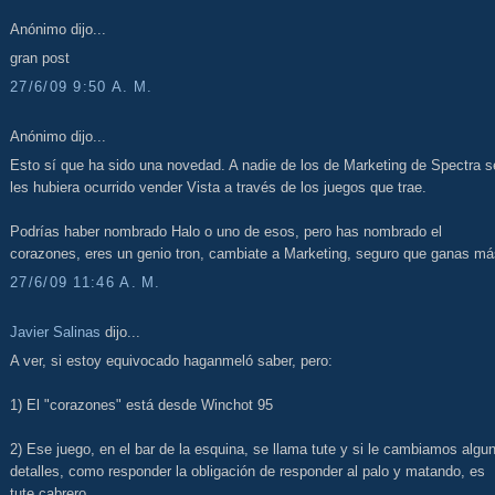
Anónimo dijo...
gran post
27/6/09 9:50 A. M.
Anónimo dijo...
Esto sí que ha sido una novedad. A nadie de los de Marketing de Spectra s
les hubiera ocurrido vender Vista a través de los juegos que trae.
Podrías haber nombrado Halo o uno de esos, pero has nombrado el
corazones, eres un genio tron, cambiate a Marketing, seguro que ganas má
27/6/09 11:46 A. M.
Javier Salinas
dijo...
A ver, si estoy equivocado haganmeló saber, pero:
1) El "corazones" está desde Winchot 95
2) Ese juego, en el bar de la esquina, se llama tute y si le cambiamos algu
detalles, como responder la obligación de responder al palo y matando, es
tute cabrero.