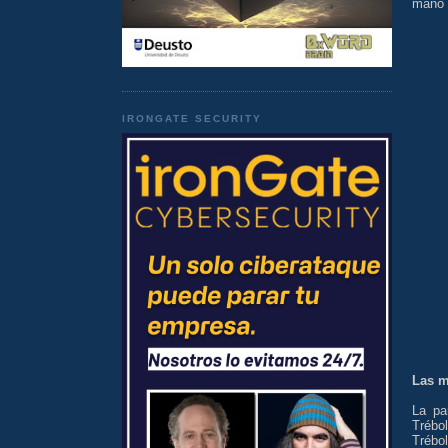
mano y
IRONGATE SECURITY
Las 
La pa
Trébo
Trébo