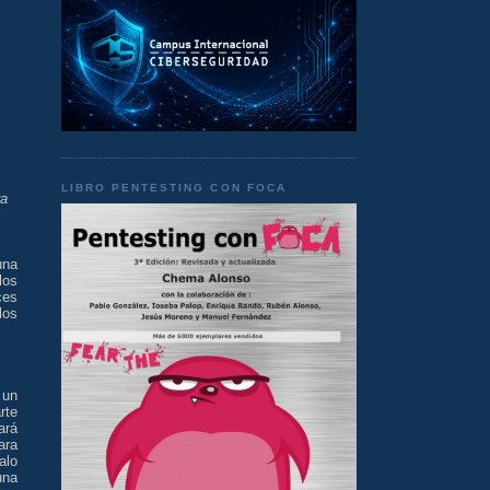
LIBRO PENTESTING CON FOCA
ra
una
los
ces
los
 un
rte
ará
ara
alo
una