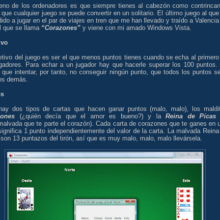
eno de los ordenadores es que siempre tienes al cabezón como contrincan
 que cualquier juego se puede convertir en un solitario. El último juego al que
ido a jugar en el par de viajes en tren que me han llevado y traído a Valencia
l que se llama
“Corazones”
y viene con mi amado Windows Vista.
ivo
etivo del juego es ser el que menos puntos tienes cuando se echa al primero
ugadores. Para echar a un jugador hay que hacerle superar los 100 puntos.
 que intentar, por tanto, no conseguir ningún punto, que todos los puntos s
los demás.
os
hay dos tipos de cartas que hacen ganar puntos (malo, malo), los maldi
zones
(¿quién decía que el amor es bueno?) y la
Reina de Picas
malvada que te parte el corazón). Cada carta de corazones que te ganes en 
ignifica 1 punto independientemente del valor de la carta. La malvada Reina
son 13 puntazos del tirón, así que es muy malo, malo, malo llevársela.