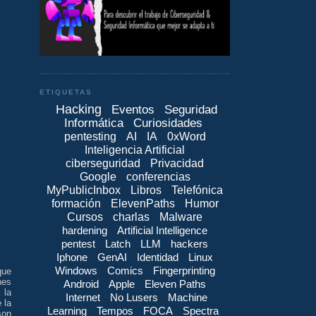
ETIQUETAS
Hacking
Eventos
Seguridad
Informática
Curiosidades
pentesting
AI
IA
0xWord
Inteligencia Artificial
ciberseguridad
Privacidad
Google
conferencias
MyPublicInbox
Libros
Telefónica
formación
ElevenPaths
Humor
Cursos
charlas
Malware
hardening
Artificial Intelligence
pentest
Latch
LLM
hackers
Iphone
GenAI
Identidad
Linux
Windows
Comics
Fingerprinting
que
nes
Android
Apple
Eleven Paths
 la
Internet
No Lusers
Machine
 la
Learning
Tempos
FOCA
Spectra
son