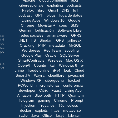
Apache
Cloud computing
blog
ciberespionaje
exploiting
podcasts
Firefox
libro
Gmail
DNS
IoT
podcast
GPT
blogs
fuga de datos
Living Apps
Windows 10
Google
Chrome
Movistar +
cons
SMS
Gemini
fortificación
Software Libre
redes sociales
antimalware
GPRS
nos
l 6
.NET
IIS
Shodan
GPS
jailbreak
 de
Cracking
PHP
metadata
MySQL
nca
Wordpress
Red Team
spoofing
que
Google Play
Oracle
SQL Server
SmartContracts
Wireless
Mac OS X
y a
OpenAI
Ubuntu
kali
Windows 8
e-
 de
crime
fraude online
iPv4
leak
Cloud
SmartTV
Wayra
cloudflare
javascript
Windows XP
ciberguerra
hacked
PCWorld
microhistorias
conferencia
developer
Citrix
Faast
Living App
Amazon
BlueTooth
HTTP
Quantum
Telegram
gaming
Chrome
Prompt
Injection
Troyanos
Técnicoless
docker
exploits
https
metaverso
radio
Java
Office
Tacyt
Talentum