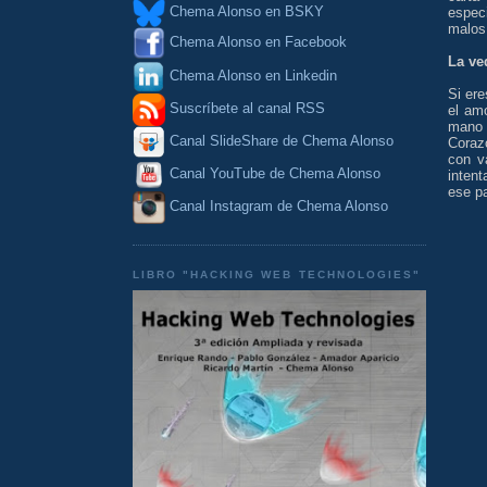
Chema Alonso en BSKY
espec
malos
Chema Alonso en Facebook
La ve
Chema Alonso en Linkedin
Si er
Suscríbete al canal RSS
el amo
mano 
Canal SlideShare de Chema Alonso
Coraz
con v
Canal YouTube de Chema Alonso
inten
ese pa
Canal Instagram de Chema Alonso
LIBRO "HACKING WEB TECHNOLOGIES"