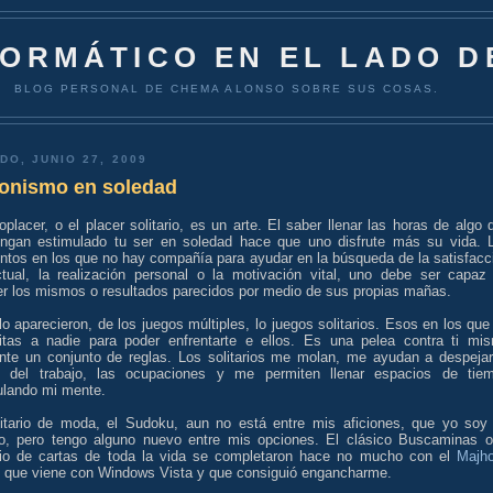
FORMÁTICO EN EL LADO D
BLOG PERSONAL DE CHEMA ALONSO SOBRE SUS COSAS.
DO, JUNIO 27, 2009
onismo en soledad
oplacer, o el placer solitario, es un arte. El saber llenar las horas de algo 
ngan estimulado tu ser en soledad hace que uno disfrute más su vida. 
tos en los que no hay compañía para ayudar en la búsqueda de la satisfacc
ectual, la realización personal o la motivación vital, uno debe ser capaz
er los mismos o resultados parecidos por medio de sus propias mañas.
lo aparecieron, de los juegos múltiples, lo juegos solitarios. Esos en los que
itas a nadie para poder enfrentarte e ellos. Es una pelea contra ti mi
nte un conjunto de reglas. Los solitarios me molan, me ayudan a despejar
 del trabajo, las ocupaciones y me permiten llenar espacios de tie
ulando mi mente.
litario de moda, el Sudoku, aun no está entre mis aficiones, que yo soy
co, pero tengo alguno nuevo entre mis opciones. El clásico Buscaminas o
ario de cartas de toda la vida se completaron hace no mucho con el
Majh
que viene con Windows Vista y que consiguió engancharme.