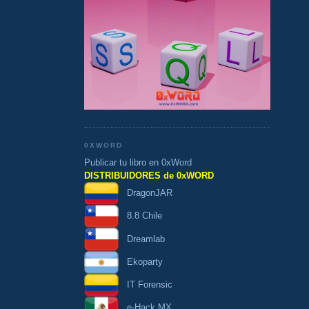
0XWORD
Publicar tu libro en 0xWord
DISTRIBUIDORES de 0xWORD
DragonJAR
8.8 Chile
Dreamlab
Ekoparty
IT Forensic
e-Hack MX