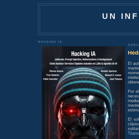
UN IN
HACKING IA
SÁBA
Hed
El aut
mante
momen
intel
obten
Por el
neces
media
mente
estim
El so
clási
solit
Titans