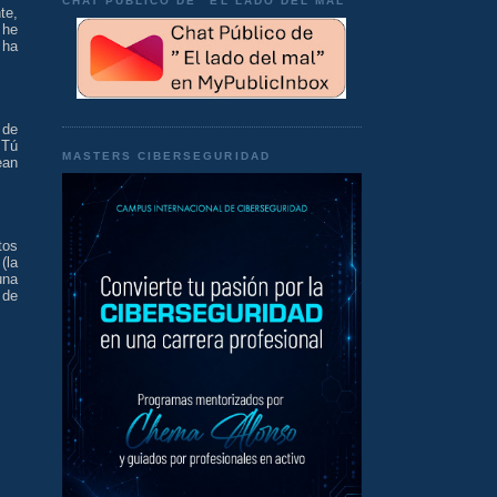
CHAT PÚBLICO DE "EL LADO DEL MAL"
te,
 he
 ha
 de
 Tú
MASTERS CIBERSEGURIDAD
ean
tos
(la
una
 de