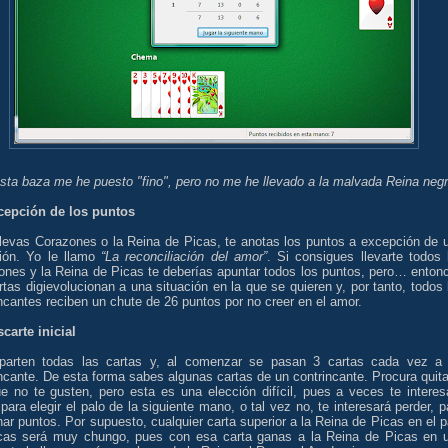
sta baza me he puesto "fino", pero no me he llevado a la malvada Reina neg
cepción de los puntos
 llevas Corazones o la Reina de Picas, te anotas los puntos a excepción de 
ción. Yo le llamo
“La reconciliación del amor”
. Si consigues llevarte todos 
ones y la Reina de Picas te deberías apuntar todos los puntos, pero… enton
rtas digievolucionan a una situación en la que se quieren y, por tanto, todos 
ncantes reciben un chute de 26 puntos por no creer en el amor.
carte inicial
parten todas las cartas y, al comenzar se pasan 3 cartas cada vez a
ncante. De esta forma sabes algunas cartas de un contrincante. Procura quita
ue no te gusten, pero esta es una elección difícil, pues a veces te interes
para elegir el palo de la siguiente mano, o tal vez no, te interesará perder, p
ar puntos. Por supuesto, cualquier carta superior a la Reina de Picas en el p
cas será muy chungo, pues con esa carta ganas a la Reina de Picas en 