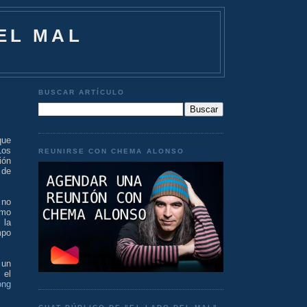
EL MAL
BUSCAR ARTÍCULO
que
Los
REUNIRSE CON CHEMA ALONSO
ión
 de
 no
smo
 la
mpo
 un
 el
ong