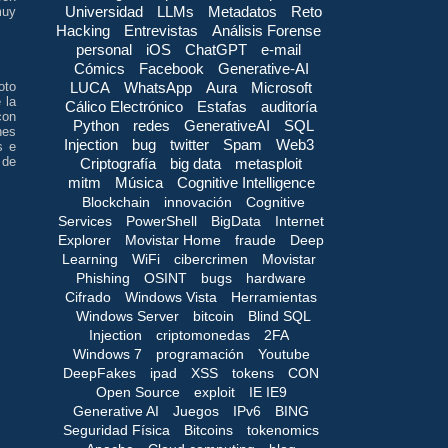
Universidad
LLMs
Metadatos
Reto
muy
Hacking
Entrevistas
Análisis Forense
personal
iOS
ChatGPT
e-mail
Cómics
Facebook
Generative-AI
LUCA
WhatsApp
Aura
Microsoft
oto
 la
Cálico Electrónico
Estafas
auditoría
con
Python
redes
GenerativeAI
SQL
nes
Injection
bug
twitter
Spam
Web3
s e
 de
Criptografía
big data
metasploit
mitm
Música
Cognitive Intelligence
Blockchain
innovación
Cognitive
Services
PowerShell
BigData
Internet
Explorer
Movistar Home
fraude
Deep
Learning
WiFi
cibercrimen
Movistar
Phishing
OSINT
bugs
hardware
Cifrado
Windows Vista
Herramientas
Windows Server
bitcoin
Blind SQL
Injection
criptomonedas
2FA
Windows 7
programación
Youtube
DeepFakes
ipad
XSS
tokens
CON
Open Source
exploit
IE IE9
Generative AI
Juegos
IPv6
BING
Seguridad Física
Bitcoins
tokenomics