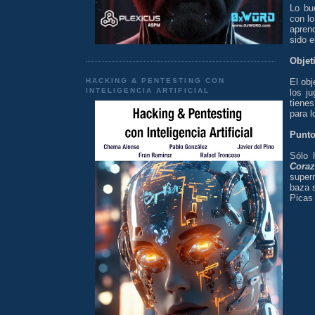
Lo bu
con lo
aprend
sido e
Objet
HACKING & PENTESTING CON
El obj
INTELIGENCIA ARTIFICIAL
los j
tienes
para 
Punt
Sólo 
Cora
super
baza s
Picas 