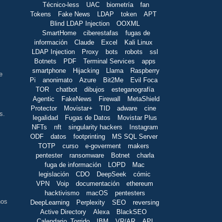
Técnico-less
UAC
biometría
fan
Tokens
Fake News
LDAP
token
APT
Blind LDAP Injection
OOXML
SmartHome
ciberestafas
fugas de
información
Claude
Excel
Kali Linux
LDAP Injection
Proxy
bots
robots
ssl
Botnets
PDF
Terminal Services
apps
smartphone
Hijacking
Llama
Raspberry
e
Pi
anonimato
Azure
Bit2Me
Evil Foca
TOR
chatbot
dibujos
esteganografía
Agentic
FakeNews
Firewall
MetaShield
Protector
Movistar+
TID
adware
cine
s.
legalidad
Fugas de Datos
Movistar Plus
NFTs
nft
singularity hackers
Instagram
ODF
datos
footprinting
MS SQL Server
TOTP
curso
e-goverment
makers
pentester
ransomware
Botnet
charla
fuga de información
LOPD
Mac
legislación
CDO
DeepSeek
cómic
VPN
Voip
documentación
ethereum
hacktivismo
macOS
pentesters
nos
DeepLearning
Perplexity
SEO
reversing
Active Directory
Alexa
BlackSEO
Calendario_Torrido
IBM
VR/AR
API