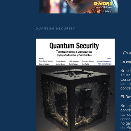
QUANTUM SECURITY
En e
La ex
Si te
situa
Coraz
las ca
contri
El Des
Se re
contri
las q
ganar 
no gan
de Pi