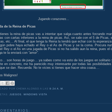
Jugando corazones...
da de la Reina de Picas
 tienes la reina de picas vas a intentar que salga cuanto antes forzando ma
as con cartas inferiores a la reina de picas. Así, se sale con el 5 de Picas, e
as, etc… Al final, el que tenga la Reina la tendrá que echar con la esperanza
lgún pobre haya echado el Rey o el As de Picas y se la coma. Procura nu
el Rey o el As en una jugada de Picas si no ha salido aun la reina, pues el 
ga te la enviará con
“amor”
.
sto… son horas de juego… ya sabes como va esto de los juegos en solitario 
ste en concreto, me ha parecido muy interesante por todas las posibilidades
que se dan. Recuerda: No te vicies si tienes que hacer otra coasa....
os Malignos!
ICADO POR CHEMA ALONSO
A LAS
9:24 A. M.
UETAS:
JUEGOS
,
WINDOWS VISTA
COMENTARIOS: