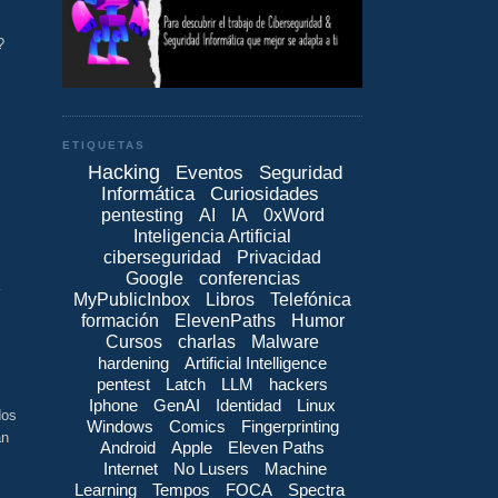
?
ETIQUETAS
Hacking
Eventos
Seguridad
Informática
Curiosidades
pentesting
AI
IA
0xWord
Inteligencia Artificial
ciberseguridad
Privacidad
Google
conferencias
MyPublicInbox
Libros
Telefónica
formación
ElevenPaths
Humor
Cursos
charlas
Malware
hardening
Artificial Intelligence
pentest
Latch
LLM
hackers
Iphone
GenAI
Identidad
Linux
dos
Windows
Comics
Fingerprinting
an
Android
Apple
Eleven Paths
Internet
No Lusers
Machine
Learning
Tempos
FOCA
Spectra