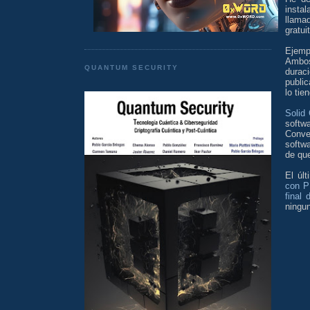
insta
llama
gratui
Ejemp
Ambos
QUANTUM SECURITY
durac
publi
lo tie
Solid 
softw
Conve
softw
de que
El úl
con P
final
ningun