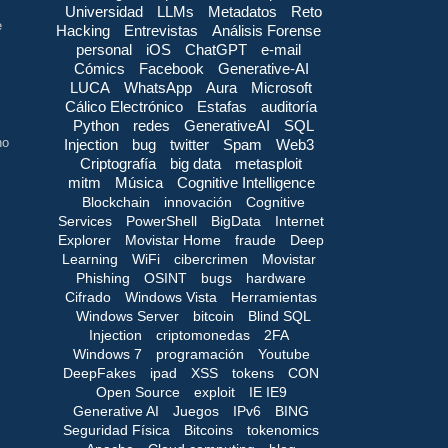
Universidad
LLMs
Metadatos
Reto
e
Hacking
Entrevistas
Análisis Forense
personal
iOS
ChatGPT
e-mail
Cómics
Facebook
Generative-AI
LUCA
WhatsApp
Aura
Microsoft
Cálico Electrónico
Estafas
auditoría
Python
redes
GenerativeAI
SQL
no
Injection
bug
twitter
Spam
Web3
Criptografía
big data
metasploit
mitm
Música
Cognitive Intelligence
Blockchain
innovación
Cognitive
Services
PowerShell
BigData
Internet
Explorer
Movistar Home
fraude
Deep
Learning
WiFi
cibercrimen
Movistar
Phishing
OSINT
bugs
hardware
Cifrado
Windows Vista
Herramientas
Windows Server
bitcoin
Blind SQL
Injection
criptomonedas
2FA
Windows 7
programación
Youtube
DeepFakes
ipad
XSS
tokens
CON
Open Source
exploit
IE IE9
Generative AI
Juegos
IPv6
BING
Seguridad Física
Bitcoins
tokenomics