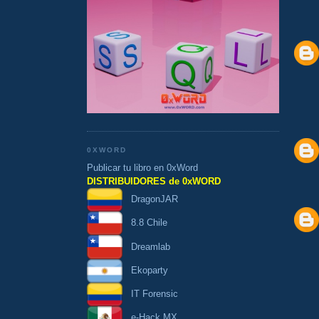
0XWORD
Publicar tu libro en 0xWord
DISTRIBUIDORES de 0xWORD
DragonJAR
8.8 Chile
Dreamlab
Ekoparty
IT Forensic
e-Hack MX