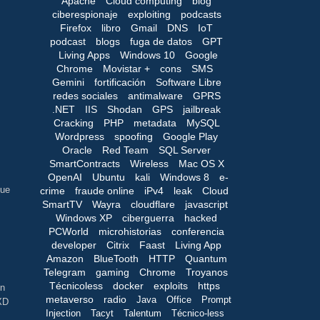
Apache
Cloud computing
blog
ciberespionaje
exploiting
podcasts
Firefox
libro
Gmail
DNS
IoT
podcast
blogs
fuga de datos
GPT
Living Apps
Windows 10
Google
Chrome
Movistar +
cons
SMS
Gemini
fortificación
Software Libre
redes sociales
antimalware
GPRS
.NET
IIS
Shodan
GPS
jailbreak
Cracking
PHP
metadata
MySQL
Wordpress
spoofing
Google Play
Oracle
Red Team
SQL Server
SmartContracts
Wireless
Mac OS X
OpenAI
Ubuntu
kali
Windows 8
e-
que
crime
fraude online
iPv4
leak
Cloud
SmartTV
Wayra
cloudflare
javascript
Windows XP
ciberguerra
hacked
PCWorld
microhistorias
conferencia
developer
Citrix
Faast
Living App
Amazon
BlueTooth
HTTP
Quantum
Telegram
gaming
Chrome
Troyanos
Técnicoless
docker
exploits
https
un
metaverso
radio
Java
Office
Prompt
 XD
Injection
Tacyt
Talentum
Técnico-less