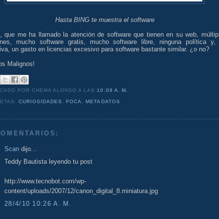
Hasta BING te muestra el software
n, que me ha llamado la atención de software que tienen en su web, múltip
ones, mucho software gratis, mucho software libre, ninguna política y,
tiva, un gasto en licencias excesivo para software bastante similar. ¿o no?
os Malignos!
ICADO POR CHEMA ALONSO
A LAS
10:09 A. M.
UETAS:
CURIOSIDADES
,
FOCA
,
METADATOS
COMENTARIOS:
Scan
dijo...
Teddy Bautista leyendo tu post
http://www.tecnobot.com/wp-
content/uploads/2007/12/canon_digital_8.miniatura.jpg
28/4/10 10:26 A. M.