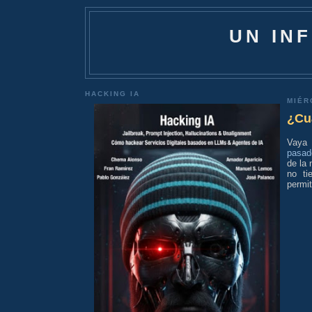
UN IN
HACKING IA
MIÉR
¿Cu
Vaya 
pasad
de la
no ti
permit