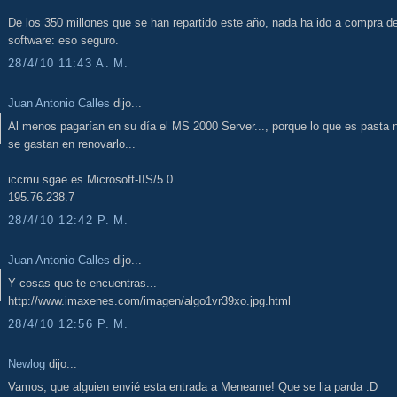
De los 350 millones que se han repartido este año, nada ha ido a compra d
software: eso seguro.
28/4/10 11:43 A. M.
Juan Antonio Calles
dijo...
Al menos pagarían en su día el MS 2000 Server..., porque lo que es pasta 
se gastan en renovarlo...
iccmu.sgae.es Microsoft-IIS/5.0
195.76.238.7
28/4/10 12:42 P. M.
Juan Antonio Calles
dijo...
Y cosas que te encuentras...
http://www.imaxenes.com/imagen/algo1vr39xo.jpg.html
28/4/10 12:56 P. M.
Newlog
dijo...
Vamos, que alguien envié esta entrada a Meneame! Que se lia parda :D