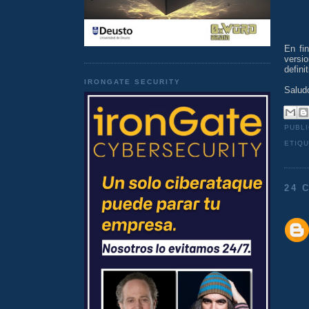
En fi
versi
defini
IRONGATE SECURITY
Salud
PUBL
ETIQ
24 