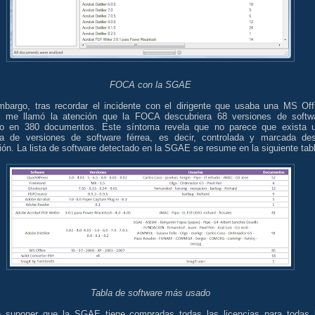
FOCA con la SGAE
mbargo, tras recordar el incidente con el dirigente que usaba una MS Off
a, me llamó la atención que la FOCA descubriera 68 versiones de softw
nto en 380 documentos. Este síntoma revela que no parece que exista 
ica de versiones de software férrea, es decir, controlada y marcada de
ión. La lista de software detectado en la SGAE se resume en la siguiente tab
Tabla de software más usado
 suponer que la SGAE tiene compradas todas las licencias para todas 