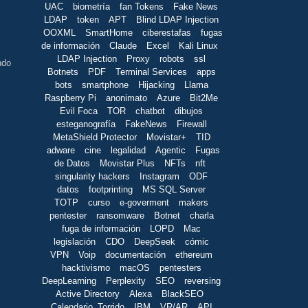
UAC
biometría
fan Tokens
Fake News
LDAP
token
APT
Blind LDAP Injection
OOXML
SmartHome
ciberestafas
fugas
de información
Claude
Excel
Kali Linux
LDAP Injection
Proxy
robots
ssl
ndo
Botnets
PDF
Terminal Services
apps
bots
smartphone
Hijacking
Llama
Raspberry Pi
anonimato
Azure
Bit2Me
Evil Foca
TOR
chatbot
dibujos
esteganografía
FakeNews
Firewall
MetaShield Protector
Movistar+
TID
adware
cine
legalidad
Agentic
Fugas
de Datos
Movistar Plus
NFTs
nft
singularity hackers
Instagram
ODF
datos
footprinting
MS SQL Server
TOTP
curso
e-goverment
makers
pentester
ransomware
Botnet
charla
fuga de información
LOPD
Mac
legislación
CDO
DeepSeek
cómic
VPN
Voip
documentación
ethereum
hacktivismo
macOS
pentesters
DeepLearning
Perplexity
SEO
reversing
Active Directory
Alexa
BlackSEO
Calendario_Torrido
IBM
VR/AR
API