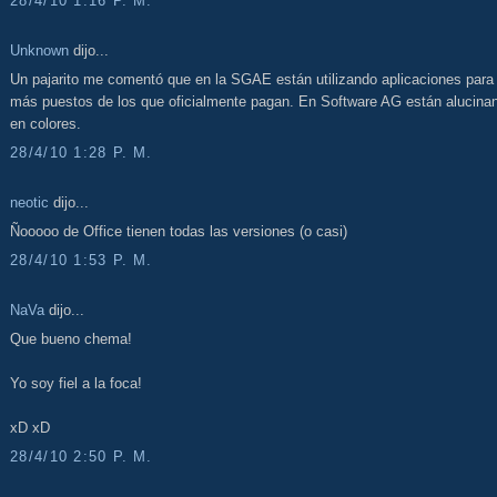
28/4/10 1:16 P. M.
Unknown
dijo...
Un pajarito me comentó que en la SGAE están utilizando aplicaciones para
más puestos de los que oficialmente pagan. En Software AG están alucina
en colores.
28/4/10 1:28 P. M.
neotic
dijo...
Ñooooo de Office tienen todas las versiones (o casi)
28/4/10 1:53 P. M.
NaVa
dijo...
Que bueno chema!
Yo soy fiel a la foca!
xD xD
28/4/10 2:50 P. M.