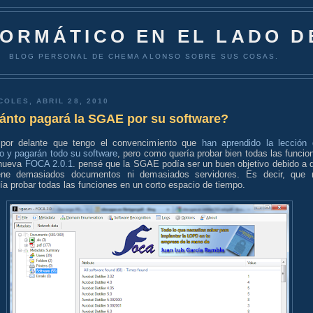
FORMÁTICO EN EL LADO D
BLOG PERSONAL DE CHEMA ALONSO SOBRE SUS COSAS.
COLES, ABRIL 28, 2010
ánto pagará la SGAE por su software?
por delante que tengo el convencimiento que
han aprendido la lección 
o y pagarán todo su software
, pero como quería probar bien todas las funcio
 nueva
FOCA 2.0.1
. pensé que la SGAE podía ser un buen objetivo debido a 
ene demasiados documentos ni demasiados servidores. Es decir, que
ía probar todas las funciones en un corto espacio de tiempo.