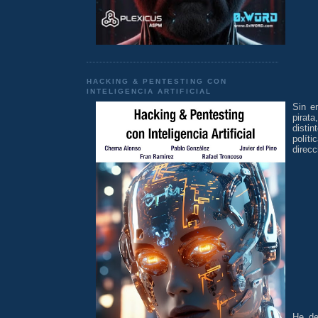
HACKING & PENTESTING CON
INTELIGENCIA ARTIFICIAL
Sin e
pirat
disti
polít
direcc
He de