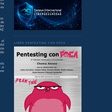
 ha
 es
er.
s
de
der
GAE
 el
LIBRO PENTESTING CON FOCA
lid
ste
ido
ada
 al
ene