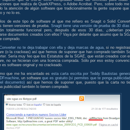
laciones que realiza de QuarkXPress, o Adobe Acrobat. Pero, sobre todo me
do la atención de algún software que tradicionalmente la gente supone que
to y no lo es.
los de este tipo de software al que me refiero es Snagit o Solid Convert
 tienen versiones de prueba.
Snagit tiene una versión de prueba de 30 día
ión totalmente funcional pero, después de esos 30 días, ¿deberían po
carse documentos creados con ellos? Vaya por delante que asumo que la S
ne comprado.
Converter no te deja trabajar con ella y deja marcas de agua
, si no registras
are (o la crackeas) así que hemos de suponer que han comprado también So
rter. Sería muy feo que los Estatutos de la SGAE, que están creados con e
are, no se hicieran con una licencia comprada. Sólo por eso estoy convenc
 es software original y no crackeado.
timo que me ha encantado es
esta carta escrita por Teddy Bautistas gener
DFmachine
, un software
que es gratuito (si permites que te ponga publicidad
 del documento)
así que hemos de suponer que, puesto que la carta no ti
a publicidad también lo tienen comprado.