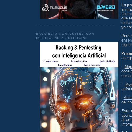
La pr
anima
objet
que t
inclu
ya sa
HACKING & PENTESTING CON
Para 
INTELIGENCIA ARTIFICIAL
enseñ
regist
Prem
catego
-
Mej
consi
cuida
-
Mej
artíst
-
Anim
del co
Este 
apúnt
al we
infor