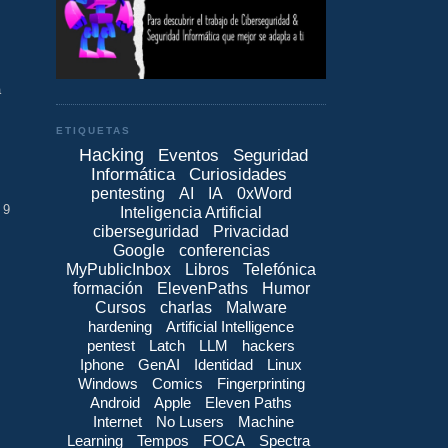
a
ETIQUETAS
Hacking
Eventos
Seguridad
Informática
Curiosidades
pentesting
AI
IA
0xWord
 9
Inteligencia Artificial
ciberseguridad
Privacidad
Google
conferencias
MyPublicInbox
Libros
Telefónica
formación
ElevenPaths
Humor
Cursos
charlas
Malware
hardening
Artificial Intelligence
pentest
Latch
LLM
hackers
Iphone
GenAI
Identidad
Linux
Windows
Comics
Fingerprinting
Android
Apple
Eleven Paths
Internet
No Lusers
Machine
Learning
Tempos
FOCA
Spectra