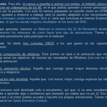
ueba
: Para ello,
te vamos a enseñar a animar con sprites, el método clásico
ción en videojuegos de los 80
, en el que podrás aprender a mover personaje
os por la pantalla. Con este fin hemos preparado un sencillo motor en HTM
e ayudará a empezar a trabajar, pero tú puedes adaptarlo a tus necesidade
so
conseguir cosas increibles
. Eso sí, tiene que funcionar en Internet Explorer
bes,
el que ha sacado mejores resultados en los tests del W3C
.
que aprendas, haremos
un Webcast el próximo día 25 de Noviembre donde
aremos los entresijos de como hacer este tipo de animaciones
. Tienes 
rarte previamente para participar en el webcast.
ios
: Se darán
tres consolas XBOX
a los que ganen en las siguien
rías:
or consecución de objetivos
: Este premio se dará a la animación que me
ga aunar los objetivos de mostrar las novedades de Windows Live con la 
da animación.
or animación técnica
: Aquella que consiga aunar mayor destreza técni
ica y elegancia.
ación más divertida
: Aquella que, con humor, mejor consiga expresar las id
ncurso.
concurso está destinado solo a estudiantes, así que, si no eres estudiante
ate a aprender algo o tendremos que banearte (ya sabes que va por ti). Eso 
bcast y al motor podrás acceder y hacerte tus propias animaciones. Tienes 
maicón en
Sprite Animation Contest
.