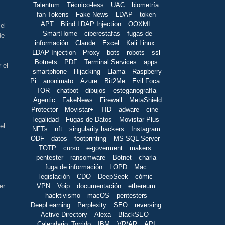
Talentum
Técnico-less
UAC
biometría
fan Tokens
Fake News
LDAP
token
APT
Blind LDAP Injection
OOXML
el
SmartHome
ciberestafas
fugas de
de
información
Claude
Excel
Kali Linux
LDAP Injection
Proxy
bots
robots
ssl
Botnets
PDF
Terminal Services
apps
 el
smartphone
Hijacking
Llama
Raspberry
Pi
anonimato
Azure
Bit2Me
Evil Foca
TOR
chatbot
dibujos
esteganografía
Agentic
FakeNews
Firewall
MetaShield
Protector
Movistar+
TID
adware
cine
legalidad
Fugas de Datos
Movistar Plus
el
NFTs
nft
singularity hackers
Instagram
ODF
datos
footprinting
MS SQL Server
TOTP
curso
e-goverment
makers
pentester
ransomware
Botnet
charla
fuga de información
LOPD
Mac
legislación
CDO
DeepSeek
cómic
VPN
Voip
documentación
ethereum
er
hacktivismo
macOS
pentesters
DeepLearning
Perplexity
SEO
reversing
Active Directory
Alexa
BlackSEO
Calendario_Torrido
IBM
VR/AR
API