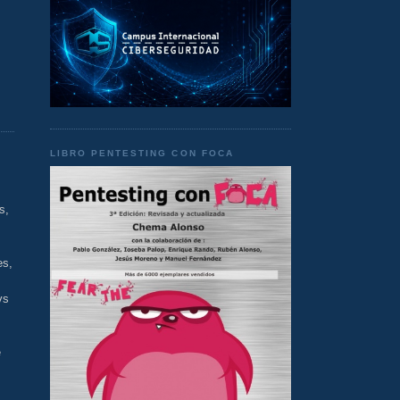
,
LIBRO PENTESTING CON FOCA
s,
es,
vs
e