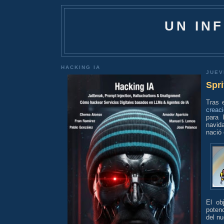
UN IN
HACKING IA
JUEV
Spri
Tras 
creac
para 
navid
nació
El ob
poten
del n