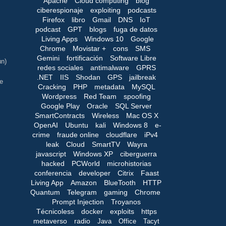
Apache
Cloud computing
blog
ciberespionaje
exploiting
podcasts
Firefox
libro
Gmail
DNS
IoT
podcast
GPT
blogs
fuga de datos
Living Apps
Windows 10
Google
Chrome
Movistar +
cons
SMS
Gemini
fortificación
Software Libre
ún)
redes sociales
antimalware
GPRS
.NET
IIS
Shodan
GPS
jailbreak
e
Cracking
PHP
metadata
MySQL
Wordpress
Red Team
spoofing
Google Play
Oracle
SQL Server
SmartContracts
Wireless
Mac OS X
OpenAI
Ubuntu
kali
Windows 8
e-
crime
fraude online
cloudflare
iPv4
leak
Cloud
SmartTV
Wayra
javascript
Windows XP
ciberguerra
hacked
PCWorld
microhistorias
conferencia
developer
Citrix
Faast
Living App
Amazon
BlueTooth
HTTP
Quantum
Telegram
gaming
Chrome
Prompt Injection
Troyanos
Técnicoless
docker
exploits
https
metaverso
radio
Java
Office
Tacyt