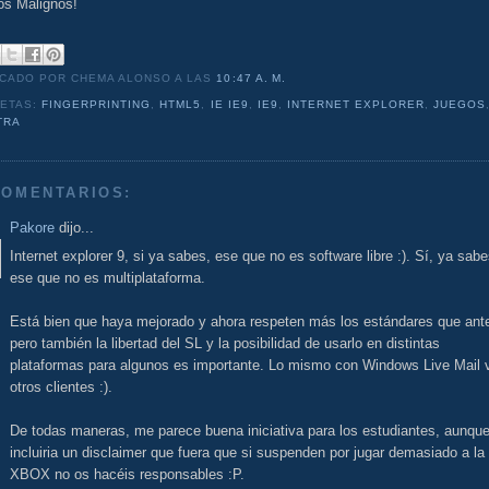
os Malignos!
ICADO POR CHEMA ALONSO
A LAS
10:47 A. M.
UETAS:
FINGERPRINTING
,
HTML5
,
IE IE9
,
IE9
,
INTERNET EXPLORER
,
JUEGOS
TRA
COMENTARIOS:
Pakore
dijo...
Internet explorer 9, si ya sabes, ese que no es software libre :). Sí, ya sabe
ese que no es multiplataforma.
Está bien que haya mejorado y ahora respeten más los estándares que ant
pero también la libertad del SL y la posibilidad de usarlo en distintas
plataformas para algunos es importante. Lo mismo con Windows Live Mail 
otros clientes :).
De todas maneras, me parece buena iniciativa para los estudiantes, aunqu
incluiria un disclaimer que fuera que si suspenden por jugar demasiado a la
XBOX no os hacéis responsables :P.