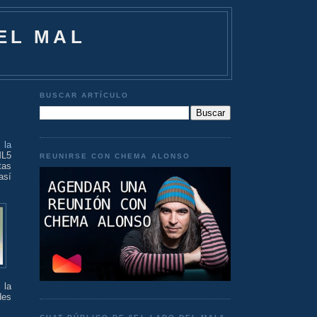
EL MAL
BUSCAR ARTÍCULO
n
la
ML5
REUNIRSE CON CHEMA ALONSO
tas
así
 la
des