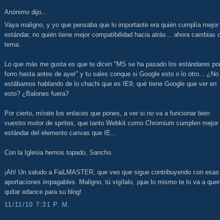
Anónimo dijo...
Vaya maligno, y yo que pensaba que lo importante era quién cumplía mejor 
estándar, no quién tiene mejor compatibilidad hacia atrás... ahora cambias 
tema.
Lo que más me gusta es que te dicen "MS se ha pasado los estándares por
forro hasta antes de ayer" y tu sales conque si Google esto o lo otro... ¿No
estábamos hablando de lo chachi que es IE9, qué tiene Google que ver en
esto? ¿Balones fuera?
Por cierto, mírate los enlaces que pones, a ver si no va a funcionar bien
vuestro motor de sprites, que tanto Webkit como Chromium cumplen mejor 
estándar del elemento canvas que IE...
Con la Iglesia hemos topado, Sancho.
¡Ah! Un saludo a FaiLMASTER, que veo que sigue contribuyendo con esas
aportaciones impagables. Maligno, tú vigílalo, ¡que lo mismo te lo va a quer
quitar edance para su blog!
11/11/10 7:31 P. M.