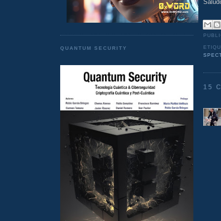
Salud
PUBL
ETIQ
QUANTUM SECURITY
SPEC
15 