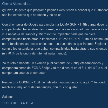
Chema Alonso
dijo...
@David, la gente que programa páginas web tienen a pensar que el standar
son las etiquetas que se saben y no es así.
Con el empujer de Google para implantar ECMA SCRIPT 4th cargandose la
compatibilidad hacia atrás (es normal, no habían sacacado su navegador a
y la negativa de Yahoo! y Microsoft de implantar nada que no diera
compatibildiad hacia atrás e implantar el ECMA SCRIPT 3.1th es normal qu
no te funcionen las cosas en los dos. La cuestión es que Internet Explorer
cumple los estandares que daban compatibilidad hacia atrás a sus clientes
(un 70 % de la cuota de Internet nada menos).
Yo te reto a hacerte un examen públicamente de 7 etiquetas/funciones y
comportamientos de ECMA Script y tú me dices si es el 3.1, del 4.0 o si el
comportamiento es el correcto.
Respecto a OOXML y ODT he hablado muuuuuuuuuucho aquí. Y te puedo
resolver cualquier duda que tengas, con mucho gusto.
Saludos!
11/11/10 6:44 P. M.