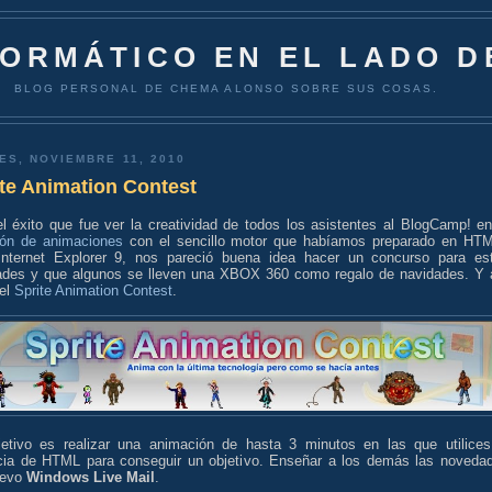
FORMÁTICO EN EL LADO D
BLOG PERSONAL DE CHEMA ALONSO SOBRE SUS COSAS.
ES, NOVIEMBRE 11, 2010
te Animation Contest
el éxito que fue ver la creatividad de todos los asistentes al BlogCamp! e
ión de animaciones
con el sencillo motor que habíamos preparado en HT
Internet Explorer 9, nos pareció buena idea hacer un concurso para es
ades y que algunos se lleven una XBOX 360 como regalo de navidades. Y 
 el
Sprite Animation Contest
.
jetivo es realizar una animación de hasta 3 minutos en las que utilices
cia de HTML para conseguir un objetivo. Enseñar a los demás las noveda
uevo
Windows Live Mail
.