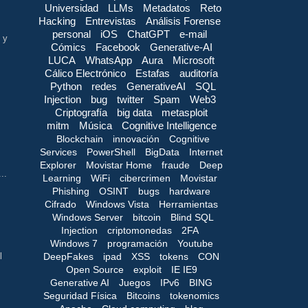
Universidad
LLMs
Metadatos
Reto
Hacking
Entrevistas
Análisis Forense
personal
iOS
ChatGPT
e-mail
 y
Cómics
Facebook
Generative-AI
LUCA
WhatsApp
Aura
Microsoft
Cálico Electrónico
Estafas
auditoría
Python
redes
GenerativeAI
SQL
Injection
bug
twitter
Spam
Web3
Criptografía
big data
metasploit
mitm
Música
Cognitive Intelligence
Blockchain
innovación
Cognitive
Services
PowerShell
BigData
Internet
Explorer
Movistar Home
fraude
Deep
..
Learning
WiFi
cibercrimen
Movistar
Phishing
OSINT
bugs
hardware
Cifrado
Windows Vista
Herramientas
Windows Server
bitcoin
Blind SQL
Injection
criptomonedas
2FA
Windows 7
programación
Youtube
DeepFakes
ipad
XSS
tokens
CON
l
Open Source
exploit
IE IE9
Generative AI
Juegos
IPv6
BING
Seguridad Física
Bitcoins
tokenomics