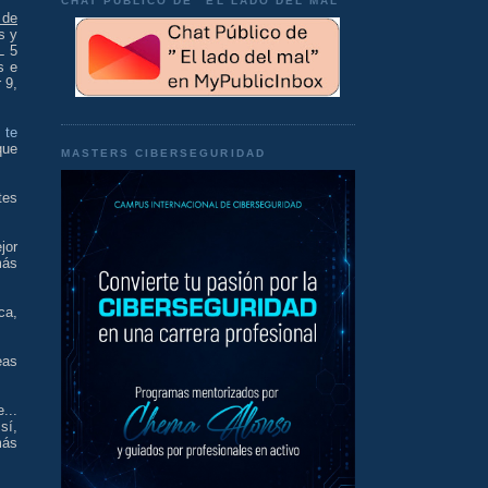
CHAT PÚBLICO DE "EL LADO DEL MAL"
 de
s y
L 5
s e
 9,
 te
que
MASTERS CIBERSEGURIDAD
tes
jor
más
ca,
eas
...
sí,
más