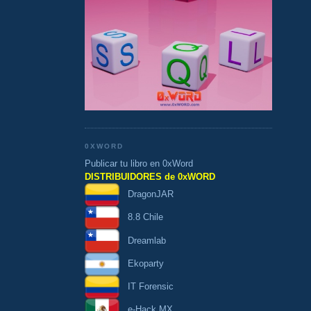
0XWORD
Publicar tu libro en 0xWord
DISTRIBUIDORES de 0xWORD
DragonJAR
8.8 Chile
Dreamlab
Ekoparty
IT Forensic
e-Hack MX