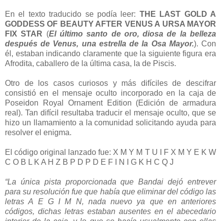
En el texto traducido se podía leer:
THE LAST GOLD A
GODDESS OF BEAUTY AFTER VENUS A URSA MAYOR
FIX STAR
(
El último santo de oro, diosa de la belleza
después de Venus, una estrella de la Osa Mayor.
). Con
él, estaban indicando claramente que la siguiente figura era
Afrodita, caballero de la última casa, la de Piscis.
Otro de los casos curiosos y más difíciles de descifrar
consistió en el mensaje oculto incorporado en la caja de
Poseidon Royal Ornament Edition (Edición de armadura
real). Tan difícil resultaba traducir el mensaje oculto, que se
hizo un llamamiento a la comunidad solicitando ayuda para
resolver el enigma.
El código original lanzado fue: X M Y M T U I F X M Y E K W
C O B L K A H Z B P D P D E F I N I G K H C Q J
“La única pista proporcionada que Bandai dejó entrever
para su resolución fue que había que eliminar del código las
letras A E G I M N, nada nuevo ya que en anteriores
códigos, dichas letras estaban ausentes en el abecedario