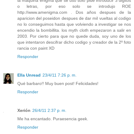
la maquina enigma que se uso solo pide introducir 3 digitos
o letras, por eso solo se introdujo ROE
http://www.amenigma.com . Dos años despues de la
aparicion del poseidon despues de dar mil vueltas al codigo
no lo conseguimos hasta que volviendo a investigar se nos
encendio la bombillita. los myth cloth empezaron a salir en
2003. Por cierto para que no quede duda, soy uno de los
que intentaron descifrar dicho codigo y creador de la 2º foto
rancia con paint XD
Responder
Ella Unread
23/4/11 7:26 p. m.
Qué barbaro!! Muy buen post! Felicidades!
Responder
Xerión
26/4/11 2:37 p. m.
Me ha encantado. Puraesencia geek.
Responder