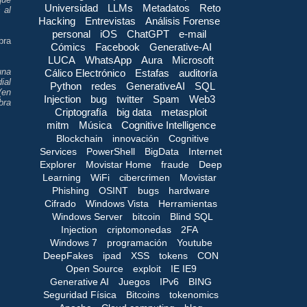
Universidad
LLMs
Metadatos
Reto
 al
Hacking
Entrevistas
Análisis Forense
personal
iOS
ChatGPT
e-mail
bra
Cómics
Facebook
Generative-AI
LUCA
WhatsApp
Aura
Microsoft
una
Cálico Electrónico
Estafas
auditoría
ial
Python
redes
GenerativeAI
SQL
(en
Injection
bug
twitter
Spam
Web3
bra
Criptografía
big data
metasploit
mitm
Música
Cognitive Intelligence
Blockchain
innovación
Cognitive
Services
PowerShell
BigData
Internet
Explorer
Movistar Home
fraude
Deep
Learning
WiFi
cibercrimen
Movistar
Phishing
OSINT
bugs
hardware
Cifrado
Windows Vista
Herramientas
Windows Server
bitcoin
Blind SQL
Injection
criptomonedas
2FA
Windows 7
programación
Youtube
DeepFakes
ipad
XSS
tokens
CON
Open Source
exploit
IE IE9
Generative AI
Juegos
IPv6
BING
Seguridad Física
Bitcoins
tokenomics