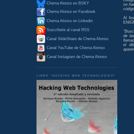
Chema Alonso en BSKY
se hac
código
Chema Alonso en Facebook
Al fi
Chema Alonso en Linkedin
ENIGM
Suscríbete al canal RSS
"Busca
de la
Canal SlideShare de Chema Alonso
llama
el di
Canal YouTube de Chema Alonso
apare
Canal Instagram de Chema Alonso
LIBRO "HACKING WEB TECHNOLOGIES"