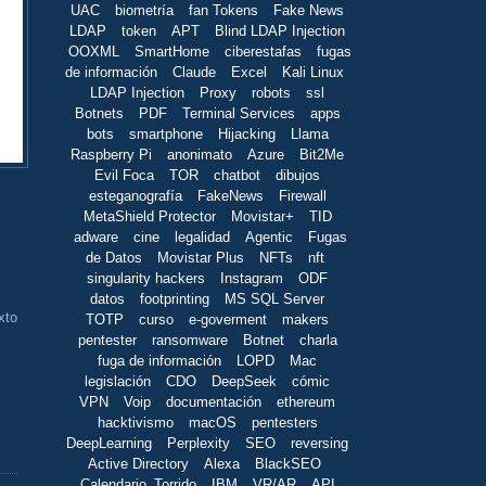
UAC
biometría
fan Tokens
Fake News
LDAP
token
APT
Blind LDAP Injection
OOXML
SmartHome
ciberestafas
fugas
de información
Claude
Excel
Kali Linux
LDAP Injection
Proxy
robots
ssl
Botnets
PDF
Terminal Services
apps
bots
smartphone
Hijacking
Llama
Raspberry Pi
anonimato
Azure
Bit2Me
Evil Foca
TOR
chatbot
dibujos
esteganografía
FakeNews
Firewall
MetaShield Protector
Movistar+
TID
adware
cine
legalidad
Agentic
Fugas
de Datos
Movistar Plus
NFTs
nft
singularity hackers
Instagram
ODF
datos
footprinting
MS SQL Server
xto
TOTP
curso
e-goverment
makers
pentester
ransomware
Botnet
charla
fuga de información
LOPD
Mac
legislación
CDO
DeepSeek
cómic
VPN
Voip
documentación
ethereum
hacktivismo
macOS
pentesters
DeepLearning
Perplexity
SEO
reversing
Active Directory
Alexa
BlackSEO
Calendario_Torrido
IBM
VR/AR
API