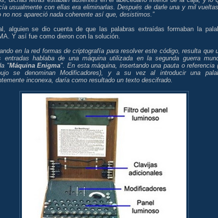
ía usualmente con ellas era eliminarlas. Después de darle una y mil vueltas
 no nos apareció nada coherente así que, desistimos.”
nal, alguien se dio cuenta de que las palabras extraídas formaban la pala
A. Y así fue como dieron con la solución.
ndo en la red formas de criptografía para resolver este código, resulta que 
s entradas hablaba de una máquina utilizada en la segunda guerra mund
da "
Máquina Enigma
". En esta máquina, insertando una pauta o referencia 
bujo se denominan Modificadores), y a su vez al introducir una pala
ntemente inconexa, daría como resultado un texto descifrado.