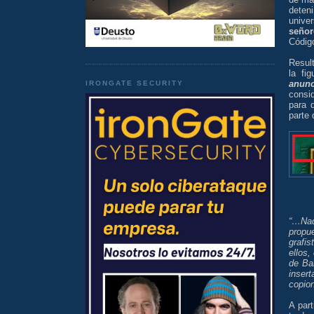
deten
unive
señor
Código
Result
la fi
anunc
IRONGATE SECURITY
consid
para q
parte 
“…Nad
propue
grafi
ellos,
de Ban
inser
copion
A par