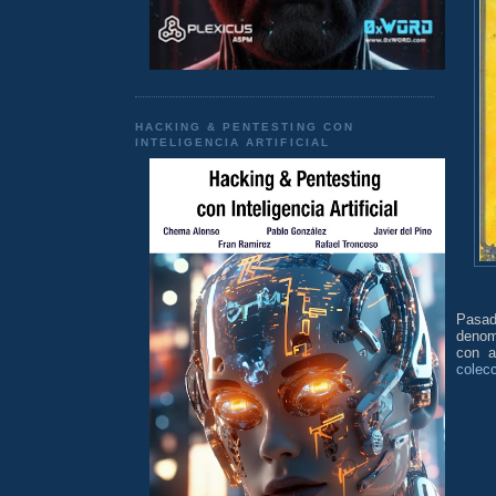
HACKING & PENTESTING CON
INTELIGENCIA ARTIFICIAL
Pasad
deno
con a
colecc