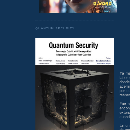
QUANTUM SECURITY
Ya má
labor 
donde
acérr
por c
respec
Fue a
encont
exteri
cuando
En un 
de mar