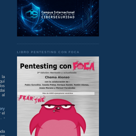
LIBRO PENTESTING CON FOCA
 la
quí
los
dai
 al
ery
 el
. -
ada
con