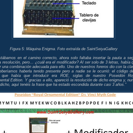
Figura 5: Máquina Enigma. Foto extraída de SaintSeiyaGallery
stábamos en el camino correcto, ahora solo faltaba insertar la pauta a seg
a resolución, pero… ¿cuál era el modificador? Al ser solo de 3 letras, había 
 una combinación adecuada para ello. Uno de nuestros foreros dio con la cla
eberíamos haberla tenido presente pero a nadie se le ocurrió: el código d
s que había que introducir era ROE, siglas de nuestro Poseidón Ro
ntal Edition. Y gracias a ello, apareció la resolución de dicho enigma y, nu
dicho, aquí tenéis la frase que ha estado escondida durante casi 3 años.”