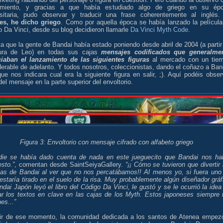
imiento, y gracias a que había estudiado algo de griego en su ép
rsitaria, pudo observar y traducir una frase coherentemente al inglés
es, he dicho griego
. Como por aquella época se había lanzado la película
 Da Vinci, desde su blog decidieron llamarle
Da Vinci Myth Code
.
a que la gente de Bandai había estado poniendo desde abril de 2004 (a partir
gura de Leo) en todas sus cajas
mensajes codificados que generalme
iaban el lanzamiento de las siguientes figuras
al mercado con un tie
erable de adelanto. Y todos nosotros, coleccionistas, dando el coñazo a Ban
ue nos indicara cual era la siguiente figura en salir, ;). Aquí podéis obser
del mensaje en la parte superior del envoltorio.
Figura 3: Envoltorio con mensaje cifrado con alfabeto griego
ie se había dado cuenta de nada en este jueguecito que Bandai nos ha
sto.”
, comentan desde SaintSeiyaGallery.
“¡¡ Cómo se tuvieron que divertir 
stas de Bandai al ver que no nos percatábamos!! Al menos yo, si fuera uno
 estaría tirado en el suelo de la risa. Muy probablemente algún diseñador gráf
dai Japón leyó el libro del Código Da Vinci, le gustó y se le ocurrió la idea
tar los textos en clave en las cajas de los Myth. Estos japoneses siempre 
es...”
tir de ese momento, la comunidad dedicada a los santos de Atenea empez