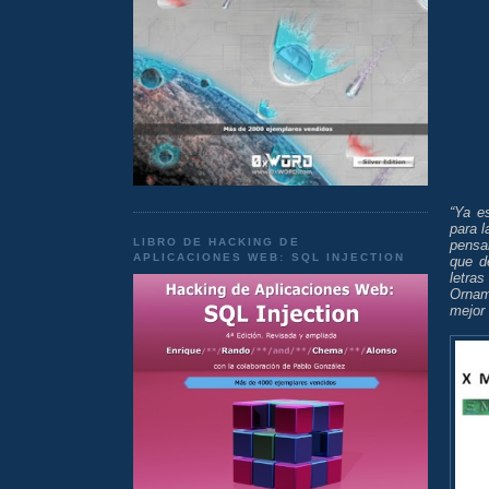
“Ya e
para l
LIBRO DE HACKING DE
pensar
APLICACIONES WEB: SQL INJECTION
que d
letra
Orname
mejor 