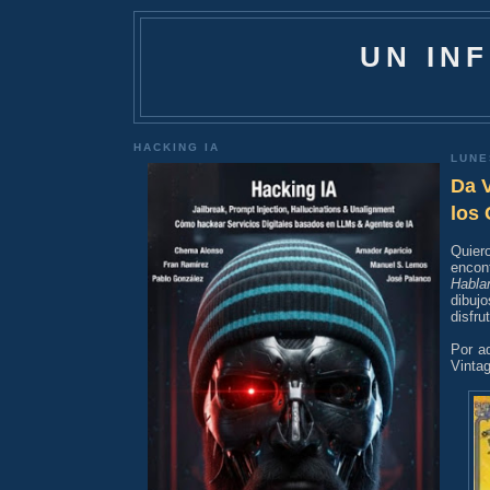
UN IN
HACKING IA
LUNE
Da V
los 
Quier
encon
Habla
dibuj
disfru
Por a
Vintag