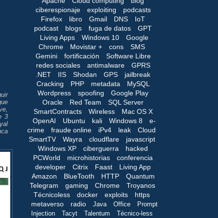
Apache
Cloud computing
blog
ciberespionaje
exploiting
podcasts
Firefox
libro
Gmail
DNS
IoT
podcast
blogs
fuga de datos
GPT
Living Apps
Windows 10
Google
Chrome
Movistar +
cons
SMS
Gemini
fortificación
Software Libre
redes sociales
antimalware
GPRS
.NET
IIS
Shodan
GPS
jailbreak
Cracking
PHP
metadata
MySQL
Wordpress
spoofing
Google Play
uir
Oracle
Red Team
SQL Server
que
ve,
SmartContracts
Wireless
Mac OS X
e 3
OpenAI
Ubuntu
kali
Windows 8
e-
yal
crime
fraude online
iPv4
leak
Cloud
nca
SmartTV
Wayra
cloudflare
javascript
Windows XP
ciberguerra
hacked
PCWorld
microhistorias
conferencia
developer
Citrix
Faast
Living App
Amazon
BlueTooth
HTTP
Quantum
Telegram
gaming
Chrome
Troyanos
Técnicoless
docker
exploits
https
metaverso
radio
Java
Office
Prompt
Injection
Tacyt
Talentum
Técnico-less