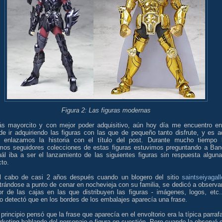
Figura 2: Las figuras modernas
s mayorcito y con mejor poder adquisitivo, aún hoy día me encuentro en
de ir adquiriendo las figuras con las que de pequeño tanto disfrute, y es a
 enlazamos la historia con el título del post. Durante mucho tiempo 
imos seguidores colecciones de estas figuras estuvimos preguntando a Ban
uál iba a ser el lanzamiento de las siguientes figuras sin respuesta alguna
to.
l cabo de casi 2 años después cuando un blogero del sitio
saintseiyagall
rándose a punto de cenar en nochevieja con su familia, se dedicó a observar
or de las cajas en las que distribuyen las figuras - imágenes, logos, etc..
 detectó que en los bordes de los embalajes aparecía una frase.
principio pensó que la frase que aparecía en el envoltorio era la típica parraf
keting hablando del personaje o figura en cuestión. Pero cuando la observó 