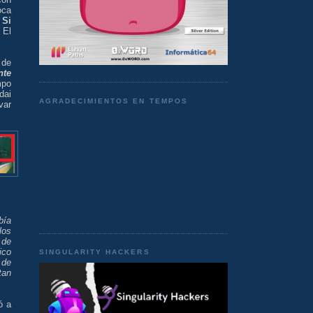
oca
.
Si
 El
 de
nte
mpo
dai
AGRADECIMIENTOS EN TEMPOS
var
bía
los
 de
ico
SINGULARITY HACKERS
 de
tan
ó a