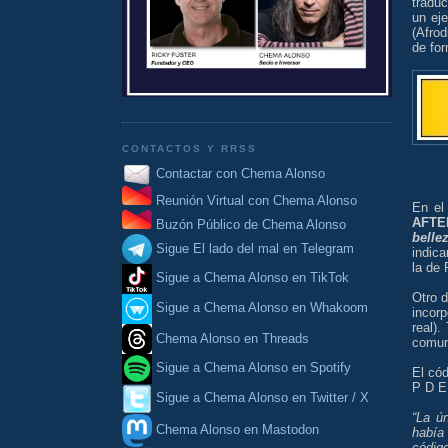
traduc
un eje
(Afrod
de for
CONTACTOS Y RRSS
Contactar con Chema Alonso
Reunión Virtual con Chema Alonso
En el
AFTE
Buzón Público de Chema Alonso
belle
Sigue El lado del mal en Telegram
indica
la de 
Sigue a Chema Alonso en TikTok
Otro d
Sigue a Chema Alonso en Whakoom
incor
real).
Chema Alonso en Threads
comuni
Sigue a Chema Alonso en Spotify
El có
P D E
Sigue a Chema Alonso en Twitter / X
“La ú
Chema Alonso en Mastodon
había 
código