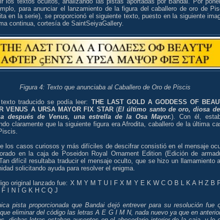
ir los textos ocultos, analizando las pistas aportadas por Bandai. Por pone
mplo, para anunciar el lanzamiento de la figura del caballero de oro de Pis
ita en la serie), se proporcionó el siguiente texto, puesto en la siguiente ima
ma continua, cortesía de SaintSeiyaGallery.
Figura 4: Texto que anunciaba al Caballero de Oro de Piscis
 texto traducido se podía leer:
THE LAST GOLD A GODDESS OF BEAU
R VENUS A URSA MAYOR FIX STAR
(
El último santo de oro, diosa de
za después de Venus, una estrella de la Osa Mayor.
). Con él, esta
ndo claramente que la siguiente figura era Afrodita, caballero de la última ca
Piscis.
e los casos curiosos y más difíciles de descifrar consistió en el mensaje ocu
porado en la caja de Poseidon Royal Ornament Edition (Edición de armad
 Tan difícil resultaba traducir el mensaje oculto, que se hizo un llamamiento a
dad solicitando ayuda para resolver el enigma.
digo original lanzado fue: X M Y M T U I F X M Y E K W C O B L K A H Z B 
 F I N I G K H C Q J
nica pista proporcionada que Bandai dejó entrever para su resolución fue 
que eliminar del código las letras A E G I M N, nada nuevo ya que en anterio
s, dichas letras estaban ausentes en el abecedario interior de la caja, y lo 