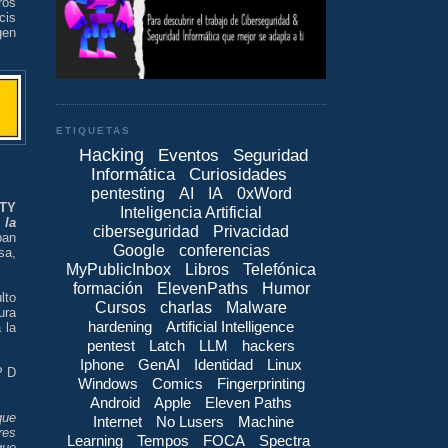
ros
cis
gen
ETIQUETAS
Hacking
Eventos
Seguridad
Informática
Curiosidades
pentesting
AI
IA
0xWord
TY
Inteligencia Artificial
 la
ciberseguridad
Privacidad
ban
Google
conferencias
sa,
MyPublicInbox
Libros
Telefónica
formación
ElevenPaths
Humor
lto
Cursos
charlas
Malware
ura
hardening
Artificial Intelligence
 la
pentest
Latch
LLM
hackers
Iphone
GenAI
Identidad
Linux
P D
Windows
Comics
Fingerprinting
Android
Apple
Eleven Paths
que
Internet
No Lusers
Machine
res
Learning
Tempos
FOCA
Spectra
que