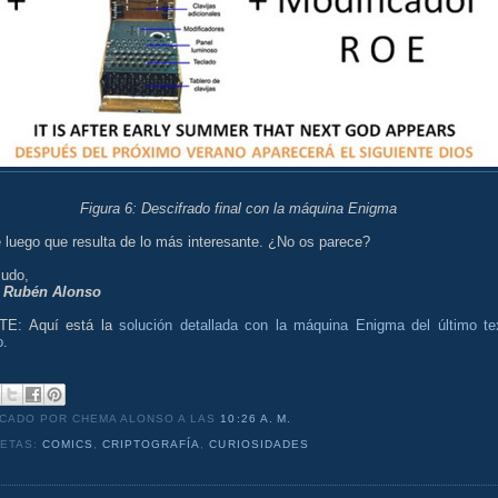
Figura 6: Descifrado final con la máquina Enigma
 luego que resulta de lo más interesante. ¿No os parece?
ludo,
:
Rubén Alonso
E: Aquí está la
solución detallada con la máquina Enigma del último te
o
.
ICADO POR CHEMA ALONSO
A LAS
10:26 A. M.
UETAS:
COMICS
,
CRIPTOGRAFÍA
,
CURIOSIDADES