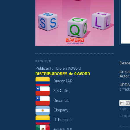
0XWORD
Desde
Publicar tu libro en 0xWord
Un sa
DISTRIBUIDORES de 0xWORD
Autor
DragonJAR
UPDAT
cifrad
8.8 Chile
Dreamlab
PUBL
Ekoparty
ETIQ
IT Forensic
e-Hack MX