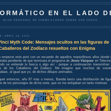
FORMÁTICO EN EL LADO D
BLOG PERSONAL DE CHEMA ALONSO SOBRE SUS COSAS.
S, ABRIL 18, 2011
inci Myth Code: Mensajes ocultos en las figuras de
Caballeros del Zodíaco resueltos con Enigma
o empezar este post con un recuerdo de aquellos maravillosos años donde
traba pendiente de que terminara el programa de
Jesús Vázquez
en Telecinc
ndo se entiende la basca
o algo así - porque a continuación transmitían 
os de los Caballeros del Zodiaco. Me imagino que muchos de vosot
tabais, al igual que yo, de dichos dibujos animados.
quel entonces, año 87 más o menos, Bandai lanzo una distribución de figu
e de los personajes de dicha serie, que se me antojaban un tanto molonas.