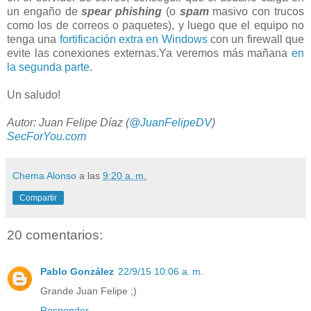
un engaño de
spear phishing
(o
spam
masivo con trucos
como los de correos o paquetes), y luego que el equipo no
tenga una
fortificación extra en Windows
con un firewall que
evite las conexiones externas.Ya veremos más mañana
en
la segunda parte
.
Un saludo!
Autor: Juan Felipe Díaz (
@JuanFelipeDV
)
SecForYou.com
Chema Alonso
a las
9:20 a. m.
Compartir
20 comentarios:
Pablo González
22/9/15 10:06 a. m.
Grande Juan Felipe ;)
Responder