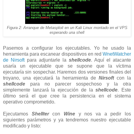
Figura 2: Arranque de Metasploit en un Kali Linux montado en el VPS
esperando una shell
Pasemos a configurar los ejecutables. Yo he usado la
herramienta para escanear dispositivos en red
WnetWatcher
de Nirsoft
para adjuntarle la
shellcode
. Aquí el atacante
usaría un ejecutable que se supone que la víctima
ejecutaría sin sospechar. Haremos dos versiones finales del
troyano, una ejecutará la herramienta de
Nirsoft
con la
shellcode
para no parecer sospechoso y la otra
simplemente lanzará la ejecución de la
shellcode
. Este
último será el que cree la persistencia en el sistema
operativo comprometido.
Ejecutamos
Shellter
con
Wine
y nos va a pedir los
siguientes parámetros y ya tendremos nuestro ejecutable
modificado y listo: