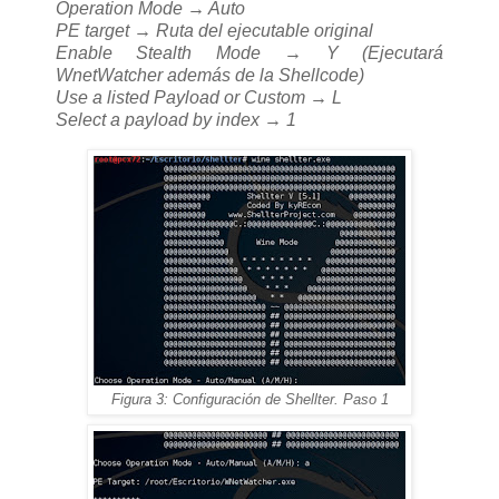
Operation Mode → Auto
PE target → Ruta del ejecutable original
Enable Stealth Mode → Y (Ejecutará
WnetWatcher además de la Shellcode)
Use a listed Payload or Custom → L
Select a payload by index → 1
Figura 3: Configuración de Shellter. Paso 1