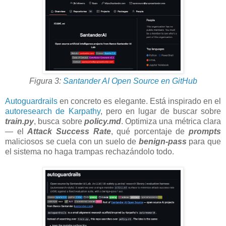
Figura 3:
Santander AI Open Source en GitHub
Autoguardrails
en concreto es elegante. Está inspirado en el
autoresearch de Karpathy
, pero en lugar de buscar sobre
train.py
, busca sobre
policy.md
. Optimiza una métrica clara
— el
Attack Success Rate
, qué porcentaje de
prompts
maliciosos se cuela con un suelo de
benign-pass
para que
el sistema no haga trampas rechazándolo todo.