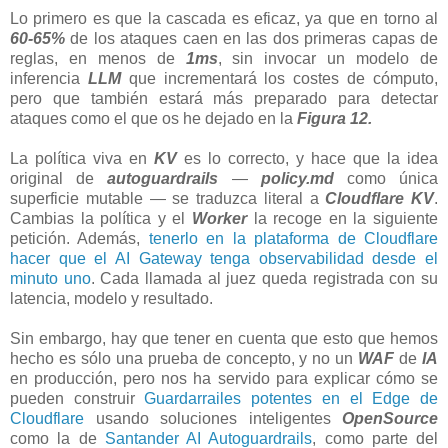
Lo primero es que la cascada es eficaz, ya que en torno al
60-65%
de los ataques caen en las dos primeras capas de
reglas, en menos de
1ms
, sin invocar un modelo de
inferencia
LLM
que incrementará los costes de cómputo,
pero que también estará más preparado para detectar
ataques como el que os he dejado en la
Figura 12.
La política viva en
KV
es lo correcto, y hace que la idea
original de
autoguardrails
—
policy.md
como única
superficie mutable — se traduzca literal a
Cloudflare KV
.
Cambias la política y el
Worker
la recoge en la siguiente
petición. Además,
tenerlo en la plataforma de Cloudflare
hacer que el AI Gateway tenga observabilidad desde el
minuto uno
. Cada llamada al juez queda registrada con su
latencia, modelo y resultado.
Sin embargo, hay que tener en cuenta que esto que hemos
hecho es sólo una prueba de concepto, y no un
WAF
de
IA
en producción, pero nos ha servido para explicar cómo se
pueden construir
Guardarrailes potentes en el Edge de
Cloudflare
usando soluciones inteligentes
OpenSource
como la de
Santander AI Autoguardrails
, como parte del