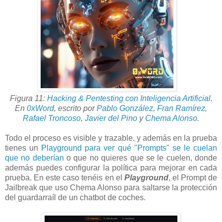
Figura 11:
Hacking & Pentesting con Inteligencia Artificial
.
En
0xWord
,
escrito por
Pablo González
,
Fran Ramírez
,
Rafael Troncoso
,
Javier del Pino
y
Chema Alonso
.
Todo el proceso es visible y trazable, y además en la prueba
tienes un
Playground para ver qué "Prompts" se le cuelan
que no deberían
o que no quieres que se le cuelen, donde
además puedes configurar la política para mejorar en cada
prueba. En este caso tenéis en el
Playground
, el Prompt de
Jailbreak que uso Chema Alonso para saltarse la protección
del guardarraíl de un chatbot de coches.