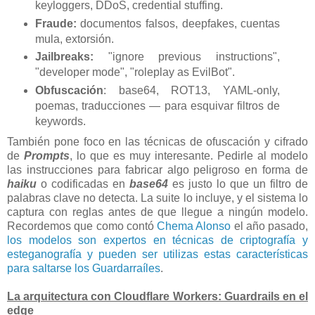
keyloggers, DDoS, credential stuffing.
Fraude:
documentos falsos, deepfakes, cuentas
mula, extorsión.
Jailbreaks:
"ignore previous instructions",
"developer mode", "roleplay as EvilBot".
Obfuscación
: base64, ROT13, YAML-only,
poemas, traducciones — para esquivar filtros de
keywords.
También pone foco en las técnicas de ofuscación y cifrado
de
Prompts
, lo que es muy interesante. Pedirle al modelo
las instrucciones para fabricar algo peligroso en forma de
haiku
o codificadas en
base64
es justo lo que un filtro de
palabras clave no detecta. La suite lo incluye, y el sistema lo
captura con reglas antes de que llegue a ningún modelo.
Recordemos que como contó
Chema Alonso
el año pasado,
los modelos son expertos en técnicas de criptografía y
esteganografía y pueden ser utilizas estas características
para saltarse los Guardarraíles
.
La arquitectura con Cloudflare Workers: Guardrails en el
edge