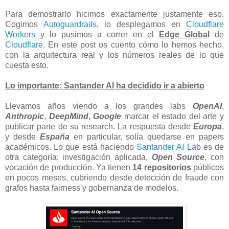
Para demostrarlo hicimos exactamente justamente eso.
Cogimos
Autoguardrails
, lo desplegamos en
Cloudflare
Workers
y lo pusimos a correr en el
Edge Global
de
Cloudflare
. En este post os cuento cómo lo hemos hecho,
con la arquitectura real y los números reales de lo que
cuesta esto.
Lo importante: Santander AI ha decidido ir a abierto
Llevamos años viendo a los grandes labs
OpenAI
,
Anthropic
,
DeepMind
,
Google
marcar el estado del arte y
publicar parte de su research. La respuesta desde
Europa
,
y desde
España
en particular, solía quedarse en papers
académicos. Lo que está haciendo
Santander AI Lab
es de
otra categoría: investigación aplicada,
Open Source
, con
vocación de producción. Ya tienen
14 repositorios
públicos
en pocos meses, cubriendo desde detección de fraude con
grafos hasta fairness y gobernanza de modelos.