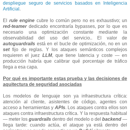
despliegue seguro de servicios basados en Inteligencia
Artificial
.
El
rule engine
cubre lo común pero no es exhaustivo; un
red-teamer
dedicado encontraría bypasses, por lo que es
necesario una optimización constante mediante la
observabilidad del uso del servicio.. El valor de
autoguardrails
está en el bucle de optimización, no en un
set
fijo de reglas. Y los ataques semánticos complejos
requieren el juez
LLM
, que tiene latencia y coste — en
producción habría que calibrar qué porcentaje de tráfico
llega a esa capa.
Por qué es importante estas prueba y las decisiones de
aquitectura de seguridad asociadas
Los modelos de lenguaje son ya infraestructura crítica:
atención al cliente, asistentes de código, agentes con
acceso a herramientas y
APIs
. Los ataques contra ellos son
ataques contra infraestructura crítica. Y la respuesta habitual
— meter los
guardrails
dentro del modelo o del
backend
—
llega tarde: cuando actúa, el ataque ya está dentro del