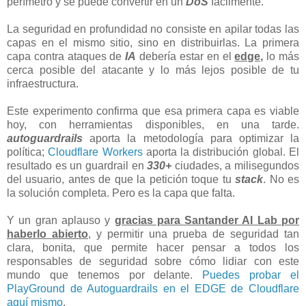
perímetro y se puede convertir en un
DoS
fácilmente.
La seguridad en profundidad no consiste en apilar todas las
capas en el mismo sitio, sino en distribuirlas. La primera
capa contra ataques de
IA
debería estar en el
edge,
lo más
cerca posible del atacante y lo más lejos posible de tu
infraestructura.
Este experimento confirma que esa primera capa es viable
hoy, con herramientas disponibles, en una tarde.
autoguardrails
aporta la metodología para optimizar la
política;
Cloudflare Workers
aporta la distribución global. El
resultado es un guardrail en
330+
ciudades, a milisegundos
del usuario, antes de que la petición toque tu
stack
. No es
la solución completa. Pero es la capa que falta.
Y un gran aplauso y
gracias para Santander AI Lab por
haberlo abierto
, y permitir una prueba de seguridad tan
clara, bonita, que permite hacer pensar a todos los
responsables de seguridad sobre cómo lidiar con este
mundo que tenemos por delante.
Puedes probar el
PlayGround de Autoguardrails en el EDGE de Cloudflare
aquí mismo
.