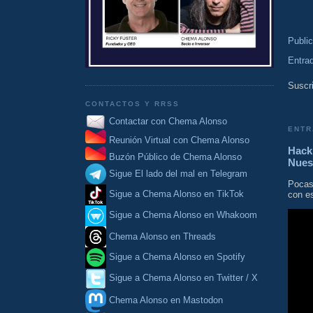
Publi
Entra
Suscri
CONTACTOS Y RRSS
Contactar con Chema Alonso
ENTR
Reunión Virtual con Chema Alonso
Hacki
Buzón Público de Chema Alonso
Nues
Sigue El lado del mal en Telegram
Pocas
Sigue a Chema Alonso en TikTok
con es
Sigue a Chema Alonso en Whakoom
Chema Alonso en Threads
Sigue a Chema Alonso en Spotify
Sigue a Chema Alonso en Twitter / X
Chema Alonso en Mastodon