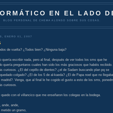
FORMÁTICO EN EL LADO D
BLOG PERSONAL DE CHEMA ALONSO SOBRE SUS COSAS.
S, ENERO 01, 2007
S
odos de vuelta? ¿Todos bien? ¿Ninguna baja?
 quería escribir nada, pero al final, después de ver todos los sms que he
do quería preguntaros cuales han sido los más graciosos que habéis recibido.
ás curiosos. ¿El del cepillo de dientes? ¿el de Sadam buscando plan pq se
 quedado colgado? ¿El de los 5 de al-kaeda? ¿El de Papa noel que no llegab
r madrid?. Venga, que al final le he cogido el gusto a esto de los sms, poned
ás curiosos.
 quedo con el villancico que me enseñaron los colegas en la bodega.
, ande, ande,
 metido un gramo,