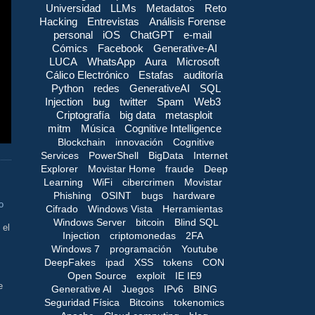
Universidad
LLMs
Metadatos
Reto
Hacking
Entrevistas
Análisis Forense
personal
iOS
ChatGPT
e-mail
Cómics
Facebook
Generative-AI
LUCA
WhatsApp
Aura
Microsoft
Cálico Electrónico
Estafas
auditoría
Python
redes
GenerativeAI
SQL
Injection
bug
twitter
Spam
Web3
Criptografía
big data
metasploit
mitm
Música
Cognitive Intelligence
Blockchain
innovación
Cognitive
Services
PowerShell
BigData
Internet
Explorer
Movistar Home
fraude
Deep
Learning
WiFi
cibercrimen
Movistar
Phishing
OSINT
bugs
hardware
o
Cifrado
Windows Vista
Herramientas
Windows Server
bitcoin
Blind SQL
 el
Injection
criptomonedas
2FA
Windows 7
programación
Youtube
DeepFakes
ipad
XSS
tokens
CON
Open Source
exploit
IE IE9
e
Generative AI
Juegos
IPv6
BING
Seguridad Física
Bitcoins
tokenomics