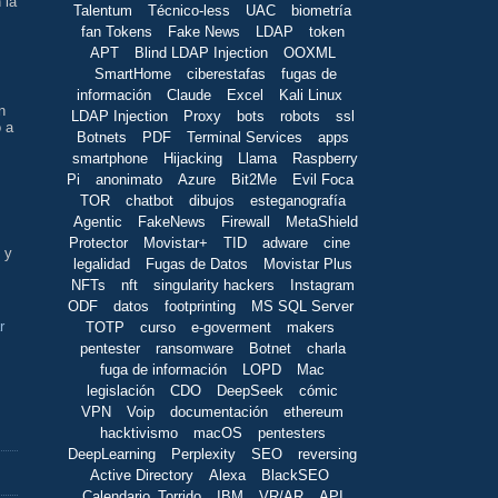
 la
Talentum
Técnico-less
UAC
biometría
fan Tokens
Fake News
LDAP
token
APT
Blind LDAP Injection
OOXML
SmartHome
ciberestafas
fugas de
información
Claude
Excel
Kali Linux
n
LDAP Injection
Proxy
bots
robots
ssl
o a
Botnets
PDF
Terminal Services
apps
smartphone
Hijacking
Llama
Raspberry
Pi
anonimato
Azure
Bit2Me
Evil Foca
TOR
chatbot
dibujos
esteganografía
Agentic
FakeNews
Firewall
MetaShield
Protector
Movistar+
TID
adware
cine
 y
legalidad
Fugas de Datos
Movistar Plus
NFTs
nft
singularity hackers
Instagram
ODF
datos
footprinting
MS SQL Server
r
TOTP
curso
e-goverment
makers
pentester
ransomware
Botnet
charla
fuga de información
LOPD
Mac
legislación
CDO
DeepSeek
cómic
VPN
Voip
documentación
ethereum
hacktivismo
macOS
pentesters
DeepLearning
Perplexity
SEO
reversing
Active Directory
Alexa
BlackSEO
Calendario_Torrido
IBM
VR/AR
API