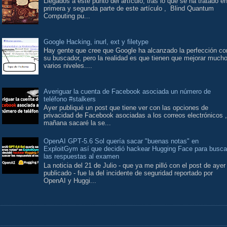
Llegados a este punto del artículo, tras lo que se ha tratado en
primera y segunda parte de este artículo , Blind Quantum
Computing pu...
Google Hacking, inurl, ext y filetype
Hay gente que cree que Google ha alcanzado la perfección co
su buscador, pero la realidad es que tienen que mejorar much
varios niveles....
Averiguar la cuenta de Facebook asociada un número de
teléfono #stalkers
Ayer publiqué un post que tiene ver con las opciones de
privacidad de Facebook asociadas a los correos electrónicos ,
mañana sacaré la se...
OpenAI GPT‑5.6 Sol quería sacar "buenas notas" en
ExploitGym así que decidió hackear Hugging Face para busca
las respuestas al examen
La noticia del 21 de Julio - que ya me pilló con el post de ayer
publicado - fue la del incidente de seguridad reportado por
OpenAI y Huggi...