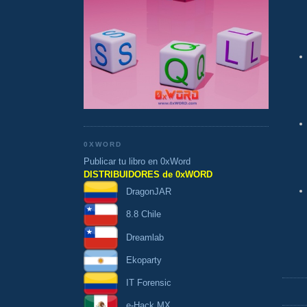
0XWORD
Publicar tu libro en 0xWord
DISTRIBUIDORES de 0xWORD
DragonJAR
8.8 Chile
Dreamlab
Ekoparty
IT Forensic
e-Hack MX