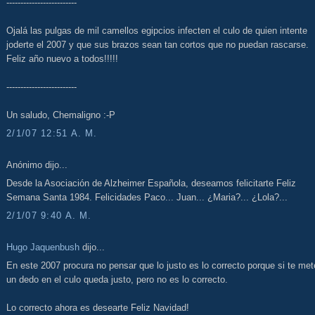
-------------------------
Ojalá las pulgas de mil camellos egipcios infecten el culo de quien intente
joderte el 2007 y que sus brazos sean tan cortos que no puedan rascarse.
Feliz año nuevo a todos!!!!!
-------------------------
Un saludo, Chemaligno :-P
2/1/07 12:51 A. M.
Anónimo dijo...
Desde la Asociación de Alzheimer Española, deseamos felicitarte Feliz
Semana Santa 1984. Felicidades Paco... Juan... ¿Maria?... ¿Lola?...
2/1/07 9:40 A. M.
Hugo Jaquenbush
dijo...
En este 2007 procura no pensar que lo justo es lo correcto porque si te me
un dedo en el culo queda justo, pero no es lo correcto.
Lo correcto ahora es desearte Feliz Navidad!