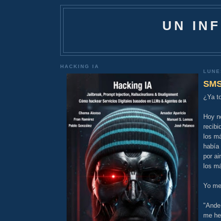
UN IN
HACKING IA
LUNE
SM
¿Ya t
Hoy no
recibi
los m
había
por ai
los m
Yo me
"Ande
me he