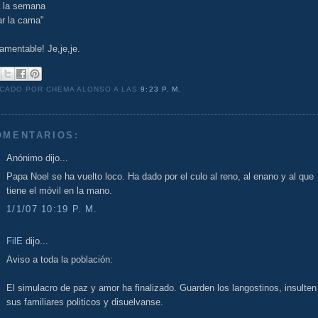
a la semana
ar la cama"
amentable! Je,je,je.
ICADO POR CHEMA ALONSO
A LAS
9:23 P. M.
OMENTARIOS:
Anónimo dijo...
Papa Noel se ha vuelto loco. Ha dado por el culo al reno, al enano y al que
tiene el móvil en la mano.
1/1/07 10:19 P. M.
FilE
dijo...
Aviso a toda la población:
El simulacro de paz y amor ha finalizado. Guarden los langostinos, insulten
sus familiares politicos y disuelvanse.