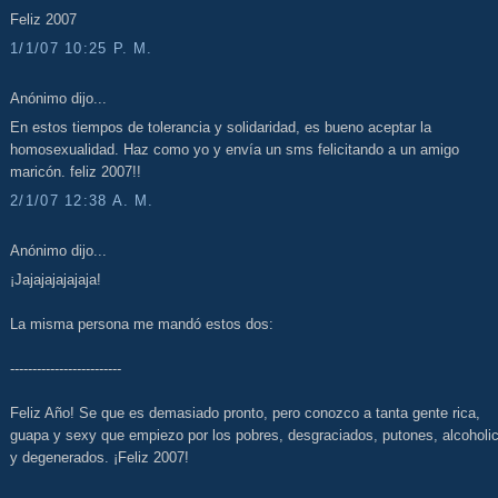
Feliz 2007
1/1/07 10:25 P. M.
Anónimo dijo...
En estos tiempos de tolerancia y solidaridad, es bueno aceptar la
homosexualidad. Haz como yo y envía un sms felicitando a un amigo
maricón. feliz 2007!!
2/1/07 12:38 A. M.
Anónimo dijo...
¡Jajajajajajaja!
La misma persona me mandó estos dos:
-------------------------
Feliz Año! Se que es demasiado pronto, pero conozco a tanta gente rica,
guapa y sexy que empiezo por los pobres, desgraciados, putones, alcoholi
y degenerados. ¡Feliz 2007!