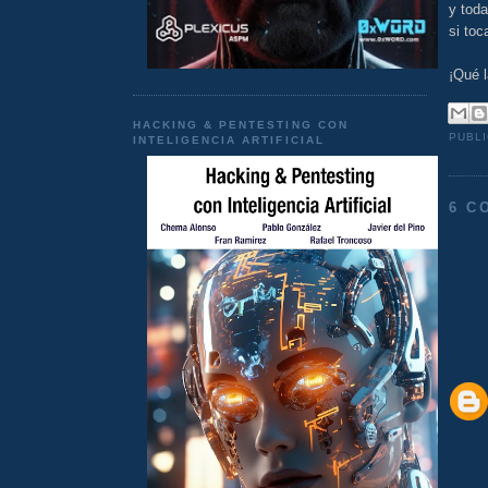
y tod
si toc
¡Qué l
HACKING & PENTESTING CON
PUBL
INTELIGENCIA ARTIFICIAL
6 C