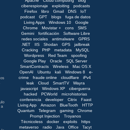
Apache
Cloud computing
blog
ciberespionaje
exploiting
podcasts
Firefox
libro
Gmail
DNS
IoT
podcast
GPT
blogs
fuga de datos
Living Apps
Windows 10
Google
Chrome
Movistar +
cons
SMS
Gemini
fortificación
Software Libre
redes sociales
antimalware
GPRS
.NET
IIS
Shodan
GPS
jailbreak
s
Cracking
PHP
metadata
MySQL
Wordpress
Red Team
spoofing
Google Play
Oracle
SQL Server
SmartContracts
Wireless
Mac OS X
OpenAI
Ubuntu
kali
Windows 8
e-
crime
fraude online
cloudflare
iPv4
los
.
leak
Cloud
SmartTV
Wayra
javascript
Windows XP
ciberguerra
hacked
PCWorld
microhistorias
conferencia
developer
Citrix
Faast
ulo
Living App
Amazon
BlueTooth
HTTP
 a
Quantum
Telegram
gaming
Chrome
Prompt Injection
Troyanos
Técnicoless
docker
exploits
https
metaverso
radio
Java
Office
Tacyt