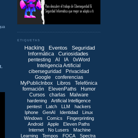
gua
ETIQUETAS
Hacking
Eventos
Seguridad
Informática
Curiosidades
pentesting
AI
IA
0xWord
Inteligencia Artificial
t.
ciberseguridad
Privacidad
Google
conferencias
MyPublicInbox
Libros
Telefónica
formación
ElevenPaths
Humor
Cursos
charlas
Malware
hardening
Artificial Intelligence
pentest
Latch
LLM
hackers
Iphone
GenAI
Identidad
Linux
Windows
Comics
Fingerprinting
Android
Apple
Eleven Paths
Internet
No Lusers
Machine
Learning
Tempos
FOCA
Spectra