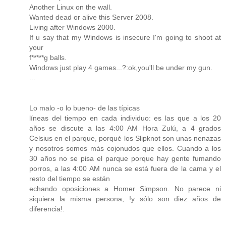
Another Linux on the wall.
Wanted dead or alive this Server 2008.
Living after Windows 2000.
If u say that my Windows is insecure I'm going to shoot at
your
f*****g balls.
Windows just play 4 games...?:ok,you'll be under my gun.
...
Lo malo -o lo bueno- de las típicas
líneas del tiempo en cada individuo: es las que a los 20
años se discute a las 4:00 AM Hora Zulú, a 4 grados
Celsius en el parque, porqué los Slipknot son unas nenazas
y nosotros somos más cojonudos que ellos. Cuando a los
30 años no se pisa el parque porque hay gente fumando
porros, a las 4:00 AM nunca se está fuera de la cama y el
resto del tiempo se están
echando oposiciones a Homer Simpson. No parece ni
siquiera la misma persona, !y sólo son diez años de
diferencia!.