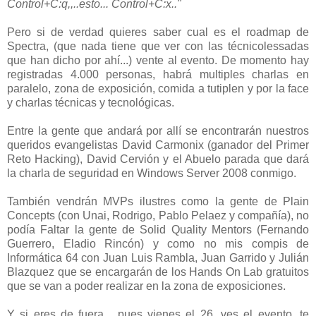
Control+C:q,,..esto... Control+C:x.."
Pero si de verdad quieres saber cual es el roadmap de
Spectra, (que nada tiene que ver con las técnicolessadas
que han dicho por ahí...) vente al evento. De momento hay
registradas 4.000 personas, habrá multiples charlas en
paralelo, zona de exposición, comida a tutiplen y por la face
y charlas técnicas y tecnológicas.
Entre la gente que andará por allí se encontrarán nuestros
queridos evangelistas David Carmonix (ganador del Primer
Reto Hacking), David Cervión y el Abuelo parada que dará
la charla de seguridad en Windows Server 2008 conmigo.
También vendrán MVPs ilustres como la gente de Plain
Concepts (con Unai, Rodrigo, Pablo Pelaez y compañía), no
podía Faltar la gente de Solid Quality Mentors (Fernando
Guerrero, Eladio Rincón) y como no mis compis de
Informática 64 con Juan Luis Rambla, Juan Garrido y Julián
Blazquez que se encargarán de los Hands On Lab gratuitos
que se van a poder realizar en la zona de exposiciones.
Y si eres de fuera... pues vienes el 26, ves el evento, te