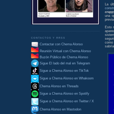
La úl
const
crapp
una o
previa
Esto 
apar
siste
CONTACTOS Y RRSS
segur
como 
Contactar con Chema Alonso
sabrí
Reunión Virtual con Chema Alonso
Buzón Público de Chema Alonso
Sigue El lado del mal en Telegram
Sigue a Chema Alonso en TikTok
Sigue a Chema Alonso en Whakoom
Chema Alonso en Threads
Sigue a Chema Alonso en Spotify
Sigue a Chema Alonso en Twitter / X
Chema Alonso en Mastodon