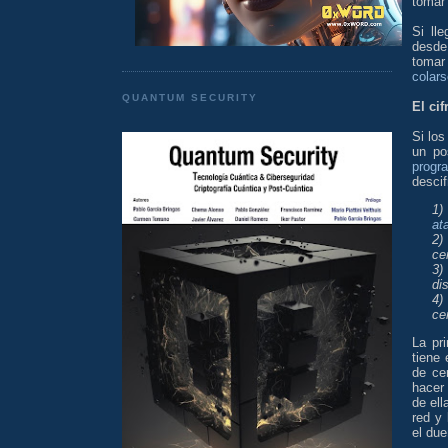
tomar 
Si ll
desde
tomar
colars
QUANTUM SECURITY
El cif
Si los
un po
progr
descif
1
at
2)
cer
3)
di
4)
ce
La pr
tiene
de ce
hacer
de ell
red y
el due