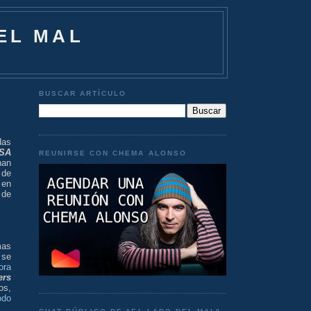
EL MAL
BUSCAR ARTÍCULO
das
SA
REUNIRSE CON CHEMA ALONSO
han
 de
 en
 de
mas
 se
ora
ers
os,
odo