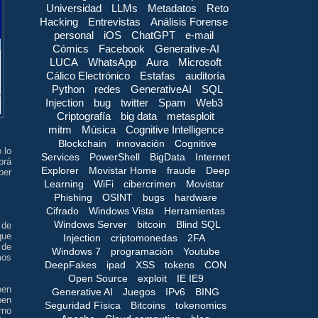
Universidad
LLMs
Metadatos
Reto
Hacking
Entrevistas
Análisis Forense
personal
iOS
ChatGPT
e-mail
Cómics
Facebook
Generative-AI
LUCA
WhatsApp
Aura
Microsoft
Cálico Electrónico
Estafas
auditoría
Python
redes
GenerativeAI
SQL
Injection
bug
twitter
Spam
Web3
Criptografía
big data
metasploit
mitm
Música
Cognitive Intelligence
Blockchain
innovación
Cognitive
 lo
Services
PowerShell
BigData
Internet
brá
Explorer
Movistar Home
fraude
Deep
ber
Learning
WiFi
cibercrimen
Movistar
Phishing
OSINT
bugs
hardware
Cifrado
Windows Vista
Herramientas
Windows Server
bitcoin
Blind SQL
 de
que
Injection
criptomonedas
2FA
 de
Windows 7
programación
Youtube
mos
DeepFakes
ipad
XSS
tokens
CON
Open Source
exploit
IE IE9
pen
Generative AI
Juegos
IPv6
BING
ben
Seguridad Física
Bitcoins
tokenomics
rno