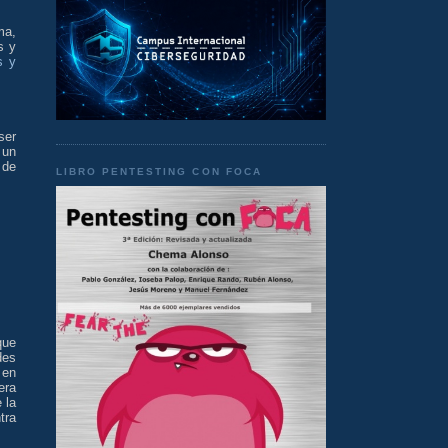
ma,
s y
s y
ser
 un
 de
LIBRO PENTESTING CON FOCA
que
des
 en
era
 la
tra