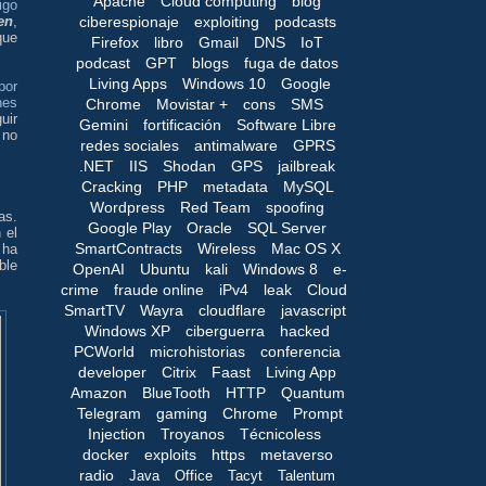
Apache
Cloud computing
blog
igo
ciberespionaje
exploiting
podcasts
en
,
que
Firefox
libro
Gmail
DNS
IoT
podcast
GPT
blogs
fuga de datos
Living Apps
Windows 10
Google
por
nes
Chrome
Movistar +
cons
SMS
uir
Gemini
fortificación
Software Libre
 no
redes sociales
antimalware
GPRS
.NET
IIS
Shodan
GPS
jailbreak
Cracking
PHP
metadata
MySQL
Wordpress
Red Team
spoofing
as.
Google Play
Oracle
SQL Server
 el
SmartContracts
Wireless
Mac OS X
 ha
ble
OpenAI
Ubuntu
kali
Windows 8
e-
crime
fraude online
iPv4
leak
Cloud
SmartTV
Wayra
cloudflare
javascript
Windows XP
ciberguerra
hacked
PCWorld
microhistorias
conferencia
developer
Citrix
Faast
Living App
Amazon
BlueTooth
HTTP
Quantum
Telegram
gaming
Chrome
Prompt
Injection
Troyanos
Técnicoless
docker
exploits
https
metaverso
radio
Java
Office
Tacyt
Talentum