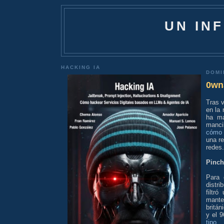
UN IN
HACKING IA
DOMI
0wn3
Tras v
en la 
ha ma
manci
cómo 
una re
redes.
Pinch
Para 
distr
filtr
mante
britá
y el 9
tipo
.