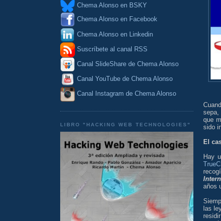
Chema Alonso en BSKY
Chema Alonso en Facebook
Chema Alonso en Linkedin
Suscríbete al canal RSS
Canal SlideShare de Chema Alonso
Canal YouTube de Chema Alonso
Canal Instagram de Chema Alonso
Cuand
sepa,
que m
LIBRO "HACKING WEB TECHNOLOGIES"
sido i
El ca
Hay u
TrueC
recog
Intern
años 
Siemp
las le
resid