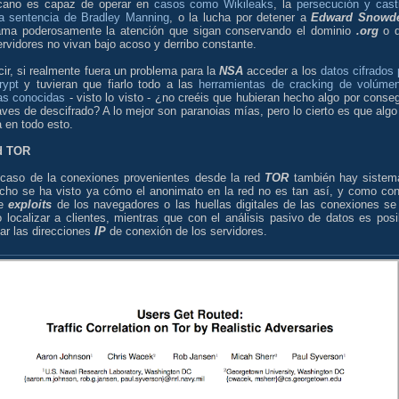
cano es capaz de operar en
casos como Wikileaks
, la
persecución y cast
la sentencia de Bradley Manning
, o la lucha por detener a
Edward Snowd
ama poderosamente la atención que sigan conservando el dominio
.org
o 
rvidores no vivan bajo acoso y derribo constante.
ir, si realmente fuera un problema para la
NSA
acceder a los
datos cifrados 
rypt
y tuvieran que fiarlo todo a las
herramientas de cracking de volúme
das conocidas
- visto lo visto - ¿no creéis que hubieran hecho algo por conseg
aves de descifrado? A lo mejor son paranoias mías, pero lo cierto es que algo
 en todo esto.
d TOR
 caso de la conexiones provenientes desde la red
TOR
también hay sistem
cho se ha visto ya cómo el anonimato en la red no es tan así, y como con
de
exploits
de los navegadores o las huellas digitales de las conexiones se
 localizar a clientes, mientras que con el análisis pasivo de datos es posi
ar las direcciones
IP
de conexión de los servidores.