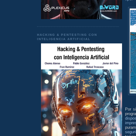
HACKING & PENTESTING CON
INTELIGENCIA ARTIFICIAL
Por s
progr
dispo
impre
pura
segur