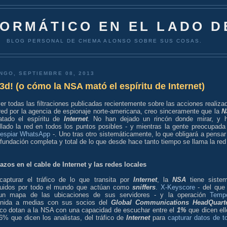
FORMÁTICO EN EL LADO D
BLOG PERSONAL DE CHEMA ALONSO SOBRE SUS COSAS.
NGO, SEPTIEMBRE 08, 2013
d! (o cómo la NSA mató el espíritu de Internet)
er todas las filtraciones publicadas recientemente sobre las acciones realiza
red por la agencia de espionaje norte-americana, creo sinceramente que la
N
tado el espíritu de
Internet
. No han dejado un rincón donde mirar, y 
llado la red en todos los puntos posibles - y mientras la gente preocupada
espiar WhatsApp
-. Uno tras otro sistemáticamente, lo que obligará a pensar
fundación completa y total de lo que desde hace tanto tiempo se llama la red
azos en el cable de Internet y las redes locales
capturar el tráfico de lo que transita por
Internet
, la
NSA
tiene siste
ibuidos por todo el mundo que actúan como
sniffers
.
X-Keyscore
- del que
ó un mapa de las ubicaciones de sus servidores - y la operación
Temp
nida a medias con sus socios del
Global Communications HeadQuart
nico dotan a la NSA con una capacidad de escuchar entre el
1%
que dicen ell
6% que dicen los analistas, del tráfico de
Internet
para
capturar datos de t