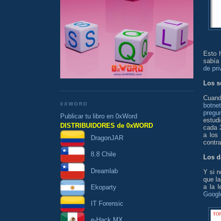
Esto 
sabía
de pr
Los s
Cuand
0XWORD
botne
pregu
Publicar tu libro en 0xWord
estudi
DISTRIBUIDORES de 0xWORD
cada
a los
DragonJAR
contra
8.8 Chile
Los d
Dreamlab
Y si n
que la
a la 
Ekoparty
Googl
IT Forensic
e-Hack MX