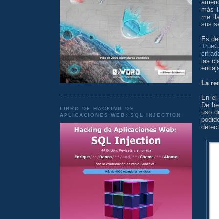
ameri
más
me ll
sus se
Es dec
TrueC
cifra
las cl
encaja
La re
En el
De he
LIBRO DE HACKING DE
uso 
APLICACIONES WEB: SQL INJECTION
podido
detect