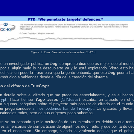
Figura 3: Otra diapositiva interna sobre BullRun
o un investigador publica un
bug
siempre se dice que es mejor que el mundo
 por si algún malo lo ha descubierto ya y lo está explotando. Visto esto ha
odificar un poco la frase para que la gente entienda que ese
bug
podría ha
ntroducido a sabiendas desde el día de la creación del sistema.
so del cifrado de TrueCrypt
n detalle sobre el cifrado que me preocupa especialmente, y es el hecho
rypt
. Hace tiempo
Yago Jesús
(
@YJesus
) escribía un artículo en el 
ía algunas incógnitas sobre el proyecto más popular de cifrado en el mundo
et
preguntándose
si nos podemos fiar de TrueCrypt
. Es gratuito, y lleva
usándolos todos, pero de sus orígenes poco sabemos.
re se ha pensado que la ocultación de sus miembros es debido a que rom
yes americanas de compartición de algoritmos de cifrado, y que por tanto de
ir en el anonimato. Sin embargo, viendo la virulencia con la que el gobie