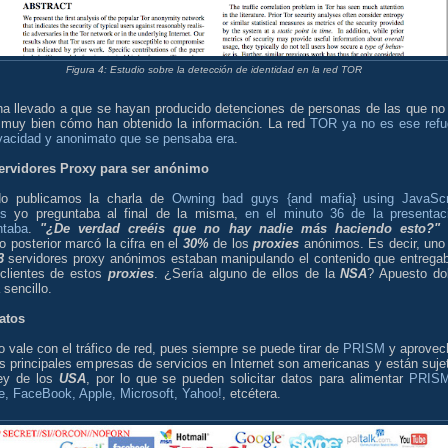
Figura 4: Estudio sobre la detección de identidad en la red TOR
ha llevado a que se hayan producido detenciones de personas de las que no
 muy bien cómo han obtenido la información. La red
TOR ya no es ese refu
ivacidad y anonimato que se pensaba era
.
ervidores Proxy para ser anónimo
o publicamos la charla de
Owning bad guys {and mafia} using JavaScr
ts
yo preguntaba al final de la misma,
en el minuto 36 de la presentac
ntaba
.
"¿De verdad creéis que no hay nadie más haciendo esto?"
o posterior marcó la cifra en el
30%
de los
proxies
anónimos. Es decir, uno
3
servidores proxy anónimos estaban manipulando el contenido que entrega
 clientes de estos
proxies
. ¿Sería alguno de ellos de la
NSA
? Apuesto do
 sencillo.
atos
o vale con el tráfico de red, pues siempre se puede tirar de
PRISM
y aprovec
s principales empresas de servicios en Internet son americanas y están suje
ley de los
USA
, por lo que se pueden solicitar datos para alimentar
PRIS
e, FaceBook, Apple, Microsoft, Yahoo!
, etcétera.