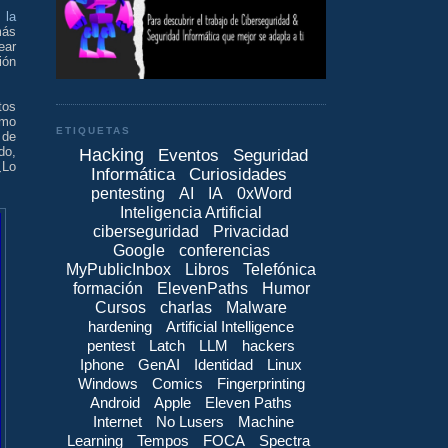
 la
más
ear
ión
tos
mo
ETIQUETAS
 de
do,
Hacking
Eventos
Seguridad
¿Lo
Informática
Curiosidades
pentesting
AI
IA
0xWord
Inteligencia Artificial
ciberseguridad
Privacidad
Google
conferencias
MyPublicInbox
Libros
Telefónica
formación
ElevenPaths
Humor
Cursos
charlas
Malware
hardening
Artificial Intelligence
pentest
Latch
LLM
hackers
Iphone
GenAI
Identidad
Linux
Windows
Comics
Fingerprinting
Android
Apple
Eleven Paths
Internet
No Lusers
Machine
Learning
Tempos
FOCA
Spectra