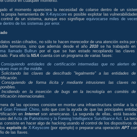
el control en cualquier momento.
egado el momento apareciera la necesidad de colarse dentro de un siste
 la propia herramienta de
X-Keyscore
es posible explotar las vulnerabilidade
 control de un sistema, aunque eso signifique
equivocarse miles de vece
e dentro de los sistemas por error
.
rado
 datos están cifrados, no sólo te hacen merecedor de una atención extra por 
sible terrorista, sino que además desde el año
2010
se ha trabajado en
ama llamado Bullrun
por el que se han estado recopilando las claves
rado. Para ello la
NSA
cuenta con un programa de varias fases:
)
Consiguiendo entidades de certificación intermedias que no alerten de
aques man in the middle
.
 Solicitando las claves de descifrado "legalmente" a las entidades de
tificación.
 Consiguiendo de forma ilicita y mediante intrusiones las claves no
sponibles.
 Incidiendo en la inserción de bugs en la tecnología en comités de
rtificación internacionales.
imera de las opciones consiste en montar una infraestructura similar a la 
 el
Gran Firewall Chino
, solo que con la ayuda de que las principales entida
rtificación en
Internet
son americanas. La segunda de ellas, está basada
 uso del
Acta de Patriotismo y la Foreing Intelligence Survilliance Act
. La terc
as consiste en hacer algo de hacking usando el control de los dispositivos de
 los
exploits
de
X-Keyscore
(por ejemplo) o preparar una operación
APT
con
ño de las llaves.