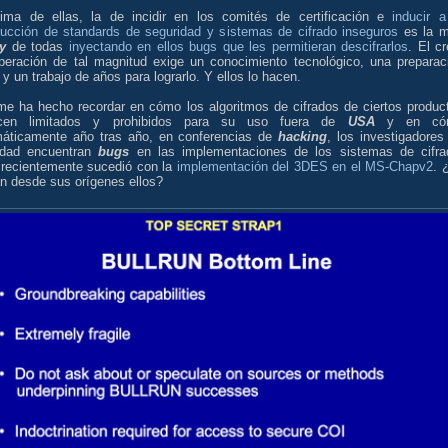
tima de ellas, la de incidir en los comités de certificación e
inducir a
rucción de standards de seguridad y sistemas de cifrado inseguros
es la 
y
de todas
inyectando en ellos bugs que les permitieran descifrarlos
. El cr
peración de tal magnitud exige un conocimiento tecnológico, una preparac
 y un trabajo de años para lograrlo. Y ellos lo hacen.
me ha hecho recordar en cómo los algoritmos de cifrados de ciertos produc
ecen limitados y prohibidos para su uso fuera de
USA
y en có
máticamente año tras año, en conferencias de
hacking
, los investigadores
idad encuentran
bugs
en las implementaciones de los sistemas de cifra
recientemente sucedió con la
implementación del 3DES en el MS-Chapv2
. 
an desde sus orígenes ellos?