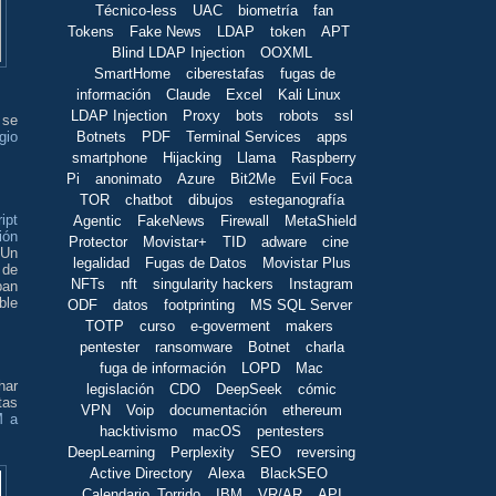
Técnico-less
UAC
biometría
fan
Tokens
Fake News
LDAP
token
APT
Blind LDAP Injection
OOXML
SmartHome
ciberestafas
fugas de
información
Claude
Excel
Kali Linux
LDAP Injection
Proxy
bots
robots
ssl
 se
Botnets
PDF
Terminal Services
apps
gio
smartphone
Hijacking
Llama
Raspberry
Pi
anonimato
Azure
Bit2Me
Evil Foca
TOR
chatbot
dibujos
esteganografía
ipt
Agentic
FakeNews
Firewall
MetaShield
ión
Protector
Movistar+
TID
adware
cine
Un
legalidad
Fugas de Datos
Movistar Plus
 de
NFTs
nft
singularity hackers
Instagram
ban
ble
ODF
datos
footprinting
MS SQL Server
TOTP
curso
e-goverment
makers
pentester
ransomware
Botnet
charla
fuga de información
LOPD
Mac
har
legislación
CDO
DeepSeek
cómic
tas
VPN
Voip
documentación
ethereum
M a
hacktivismo
macOS
pentesters
DeepLearning
Perplexity
SEO
reversing
Active Directory
Alexa
BlackSEO
Calendario_Torrido
IBM
VR/AR
API