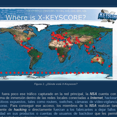
Figura 1: ¿Dónde está X-Keyscore?
i fuera poco ese tráfico capturado en la red principal, la
NSA
cuenta con
ama de inmersión dentro de las redes locales conectadas a
Internet
,
hackea
sitivos expuestos, tales como routers, switches, cámaras de vídeo-vigilanci
soras
. Para conseguir ese acceso, los miembros de la
NSA
realizan tar
mente de
hacking
o directamente f
uerzan a los fabricantes a dejar fallos
idad en sus productos o cuentas de usuarios de backdoor
que les permi