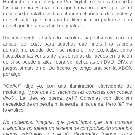
Hablando con un colega de Vía Digital, me explicaba que la
fusión/compra estaba cerca, que había una guerra por ver el
ratio, que la batalla se iba a librar en el número de clientes y
que el factor que marcaría la diferencia no podía ser otro
que el que fuera más fácil de piratear.
Recientemente, charlando mientras papeabamos, con un
amigo, del cual, para aquellos que hiléis fino sabréis
porqué, no puedo decir su nombre, me explicaba como
fluctuaban las ventas de las consolas de juegos en función
de si se puede piratear para ver películas en DVD, DIVx y
juegos piratas o no. De hecho, yo tengo una bonita XBOX
por algo.
“¡Coño!”
, dije yo, con una iluminación clarividente de
marketing,
“¿por qué no sacamos las consolas con codecs
divx?”
. La idea es buena, ¿eh? Consolas con divx sin
necesidad de chipearla ni falsearla ni na de na. Pero
“él”
me
lo explicó:
No podemos, imagina, que permitimos que una consola
cualquiera no trajera un sistema de comprobación sobre los
juegos originales y que tú, desarrollas juegos. ¿Los