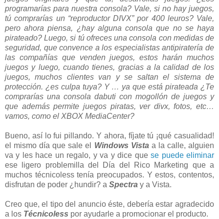
programarías para nuestra consola? Vale, si no hay juegos,
tú comprarías un “reproductor DIVX” por 400 leuros? Vale,
pero ahora piensa, ¿hay alguna consola que no se haya
pirateado? Luego, si tú ofreces una consola con medidas de
seguridad, que convence a los especialistas antipiratería de
las compañías que venden juegos, estos harán muchos
juegos y luego, cuando tienes, gracias a la calidad de los
juegos, muchos clientes van y se saltan el sistema de
protección. ¿es culpa tuya? Y … ya que está pirateada ¿Te
comprarías una consola dabuti con mogollón de juegos y
que además permite juegos piratas, ver divx, fotos, etc…
vamos, como el XBOX MediaCenter?
Bueno, así lo fui pillando. Y ahora, fíjate tú ¡qué casualidad!
el mismo día que sale el
Windows Vista
a la calle, alguien
va y les hace un regalo, y va y dice que
se puede eliminar
ese ligero problemilla del Día del Rico Marketing que a
muchos técnicoless tenía preocupados. Y estos, contentos,
disfrutan de poder ¿hundir? a
Spectra
y a Vista.
Creo que, el tipo del anuncio éste, debería estar agradecido
a los
Técnicoless
por ayudarle a promocionar el producto.