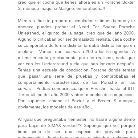
creo que el coche que tienes ahora es un Porsche Boxter
S, menuda maquina Maligno, enhorabuena!!
Mientras Iñaki te prepara el simulador, si tienes tiempo y te
apetece puedes probar el Need For Speed Porsche
Unleashed, el quinto de la saga, creo que del año 2000.
Alguno lo criticaban por ser demasiado realista, cada coche
se comportaba de forma distinta, tardaba distinto tiempo en
acelerar... Vamos, que nos vas a 200 a los 5 segundos. A
mí me encanta precisamente por ese realismo, nada que
ver con los Underground y cía que han lanzado después.
Tenías una escuela de conducción Porsche donde tenías
que pasar una serie de pruebas y comprobabas el
comportamiento característico de los Porsche en las
curvas... Podías conducir cualquier Porsche, hasta el 911
Turbo último del año 2000 y otros modelos de competición.
Por supuesto, estaba el Boxter y el Boxter S aunque,
obviamente, los modelos de ese año...
Al igual que preguntaba filemaster, no habrá alguna demo
para bajar de SIMAX verdad?? Supongo que no, porque
tiene pinta de ser una especie de proyecto para
autoescuelas, donde tienes todo el salpicadero, palanca de