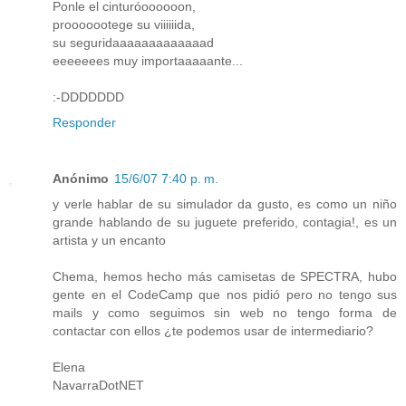
Ponle el cinturóoooooon,
prooooootege su viiiiiida,
su seguridaaaaaaaaaaaaad
eeeeeees muy importaaaaante...
:-DDDDDDD
Responder
Anónimo
15/6/07 7:40 p. m.
y verle hablar de su simulador da gusto, es como un niño
grande hablando de su juguete preferido, contagia!, es un
artista y un encanto
Chema, hemos hecho más camisetas de SPECTRA, hubo
gente en el CodeCamp que nos pidió pero no tengo sus
mails y como seguimos sin web no tengo forma de
contactar con ellos ¿te podemos usar de intermediario?
Elena
NavarraDotNET