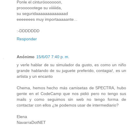
Ponle el cinturóoooooon,
prooooootege su viiiiiida,
su seguridaaaaaaaaaaaaad
eeeeeees muy importaaaaante...
:-DDDDDDD
Responder
Anónimo
15/6/07 7:40 p. m.
y verle hablar de su simulador da gusto, es como un niño
grande hablando de su juguete preferido, contagia!, es un
artista y un encanto
Chema, hemos hecho más camisetas de SPECTRA, hubo
gente en el CodeCamp que nos pidió pero no tengo sus
mails y como seguimos sin web no tengo forma de
contactar con ellos ¿te podemos usar de intermediario?
Elena
NavarraDotNET