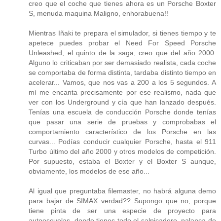
creo que el coche que tienes ahora es un Porsche Boxter
S, menuda maquina Maligno, enhorabuena!!
Mientras Iñaki te prepara el simulador, si tienes tiempo y te
apetece puedes probar el Need For Speed Porsche
Unleashed, el quinto de la saga, creo que del año 2000.
Alguno lo criticaban por ser demasiado realista, cada coche
se comportaba de forma distinta, tardaba distinto tiempo en
acelerar... Vamos, que nos vas a 200 a los 5 segundos. A
mí me encanta precisamente por ese realismo, nada que
ver con los Underground y cía que han lanzado después.
Tenías una escuela de conducción Porsche donde tenías
que pasar una serie de pruebas y comprobabas el
comportamiento característico de los Porsche en las
curvas... Podías conducir cualquier Porsche, hasta el 911
Turbo último del año 2000 y otros modelos de competición.
Por supuesto, estaba el Boxter y el Boxter S aunque,
obviamente, los modelos de ese año...
Al igual que preguntaba filemaster, no habrá alguna demo
para bajar de SIMAX verdad?? Supongo que no, porque
tiene pinta de ser una especie de proyecto para
autoescuelas, donde tienes todo el salpicadero, palanca de