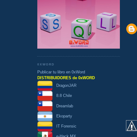
0XWORD
Publicar tu libro en 0xWord
DISTRIBUIDORES de 0xWORD
DragonJAR
8.8 Chile
Dreamlab
Ekoparty
IT Forensic
e-Hack MX