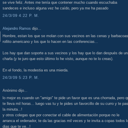
se vive feliz. Antes me tenía que contener mucho cuando escuchaba
sandeces e incluso alguna vez he caído, pero ya me ha pasado
24/3/09 4:22 P. M.
Alejandro Ramos
dijo...
Hombre, estan los que se molan con sus vecinos en las cenas y barbacoa
rollito americano y los que lo hacen en las conferencias...
Los hay que dan soporte a sus vecinos y los hay que lo dan después de un
charla (y te juro que esto último lo he visto, aunque no te lo creas).
En el fondo, la modestia es una mierda.
24/3/09 5:23 P. M.
Anónimo dijo...
lo mejor es cuando un "amigo" te pide un favor que es una chorrada, pero 
te lleva mil horas... luego vas tu y le pides un favorcillo de su curro y te pa
la minuta...!
y otros colegas que por conectar el cable de alimentación porque no le
arranca el ordenador, te da las gracias mil veces y te invita a copas todos l
dias que te ve...!