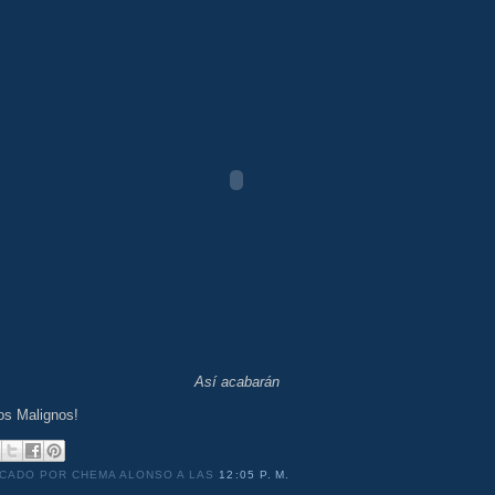
Así acabarán
os Malignos!
ICADO POR CHEMA ALONSO
A LAS
12:05 P. M.