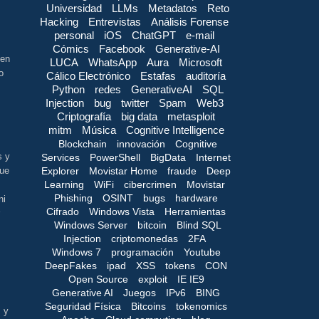
Universidad
LLMs
Metadatos
Reto
Hacking
Entrevistas
Análisis Forense
personal
iOS
ChatGPT
e-mail
Cómics
Facebook
Generative-AI
 en
LUCA
WhatsApp
Aura
Microsoft
o
Cálico Electrónico
Estafas
auditoría
Python
redes
GenerativeAI
SQL
Injection
bug
twitter
Spam
Web3
Criptografía
big data
metasploit
mitm
Música
Cognitive Intelligence
Blockchain
innovación
Cognitive
s y
Services
PowerShell
BigData
Internet
Explorer
Movistar Home
fraude
Deep
que
Learning
WiFi
cibercrimen
Movistar
Phishing
OSINT
bugs
hardware
ni
Cifrado
Windows Vista
Herramientas
Windows Server
bitcoin
Blind SQL
Injection
criptomonedas
2FA
Windows 7
programación
Youtube
DeepFakes
ipad
XSS
tokens
CON
Open Source
exploit
IE IE9
Generative AI
Juegos
IPv6
BING
Seguridad Física
Bitcoins
tokenomics
 y