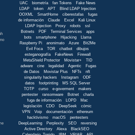
UAC
biometría
fan Tokens
Fake News
LDAP
token
APT
Blind LDAP Injection
OOXML
SmartHome
ciberestafas
fugas
de información
Claude
Excel
Kali Linux
LDAP Injection
Proxy
robots
ssl
Botnets
PDF
Terminal Services
apps
hh
bots
smartphone
Hijacking
Llama
 no
Raspberry Pi
anonimato
Azure
Bit2Me
Evil Foca
TOR
chatbot
dibujos
esteganografía
FakeNews
Firewall
MetaShield Protector
Movistar+
TID
adware
cine
legalidad
Agentic
Fugas
de Datos
Movistar Plus
NFTs
nft
singularity hackers
Instagram
ODF
datos
footprinting
MS SQL Server
TOTP
curso
e-goverment
makers
pentester
ransomware
Botnet
charla
fuga de información
LOPD
Mac
legislación
CDO
DeepSeek
cómic
VPN
Voip
documentación
ethereum
hacktivismo
macOS
pentesters
DeepLearning
Perplexity
SEO
reversing
 me
Active Directory
Alexa
BlackSEO
Calendario_Torrido
IBM
VR/AR
API