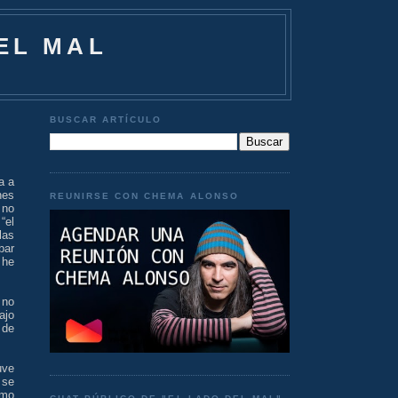
EL MAL
BUSCAR ARTÍCULO
a a
nes
REUNIRSE CON CHEMA ALONSO
 no
“el
las
bar
 he
 no
ajo
 de
uve
 se
omo