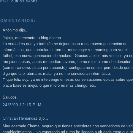
UETAS:
CURIOSIDADES
COMENTARIOS:
Anónimo dijo...
Jajaja, me encanta tu blog chema.
La verdad es que yo también he dejado paso a esa nueva generación de
informáticos, que controlan el torrent, messenger y streaming para ver el
futbol, esa nueva generación de hackers. Gracias a ellos mis vecinos ya n
me piden cosas, antes me pedían favores, como reinstalame el ordenador
(con un windows pirata por supuesto), configurame emule, pero desde que l
digo que la piratería es mala, ya no me consideran informático.
Y que feliz soy, ya no intervengo en esas conversaciones épicas sobre que
placa base es mejor, o que micro es más chungo, etc.
Saludos.
24/3/09 12:15 P. M.
Christian Hernández
dijo...
Muy acertado Chema, seguro que tienes anécdotas con vendedores de var
establecimientos... yo esperando mi turno he llegado a oir cada cosa que h