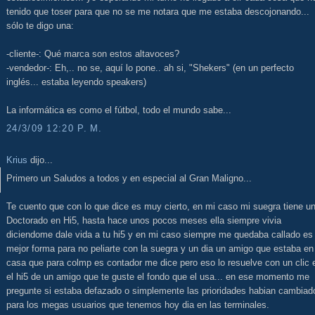
tenido que toser para que no se me notara que me estaba descojonando...
sólo te digo una:
-cliente-: Qué marca son estos altavoces?
-vendedor-: Eh,.. no se, aquí lo pone.. ah si, "Shekers" (en un perfecto
inglés... estaba leyendo speakers)
La informática es como el fútbol, todo el mundo sabe...
24/3/09 12:20 P. M.
Krius
dijo...
Primero un Saludos a todos y en especial al Gran Maligno...
Te cuento que con lo que dice es muy cierto, en mi caso mi suegra tiene u
Doctorado en Hi5, hasta hace unos pocos meses ella siempre vivia
diciendome dale vida a tu hi5 y en mi caso siempre me quedaba callado es 
mejor forma para no peliarte con la suegra y un dia un amigo que estaba en
casa que para colmp es contador me dice pero eso lo resuelve con un clic 
el hi5 de un amigo que te guste el fondo que el usa... en ese momento me
pregunte si estaba defazado o simplemente las prioridades habian cambiad
para los megas usuarios que tenemos hoy dia en las terminales.