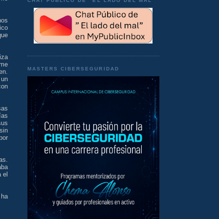
CHAT PÚBLICO DE "EL LADO DEL MAL"
nos
ico
que
iza
rme
MASTERS CIBERSEGURIDAD
en.
 un
con
sas
ías
sus
sin
por
as.
aba
 el
 ha