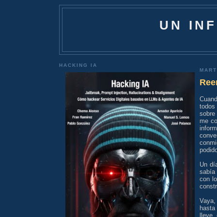
UN IN
HACKING IA
MART
Ree
Cuando
todos
sobre
me co
inform
conve
conmi
podido
Un dí
sabía
con lo
constr
Vaya,
hasta
lleve