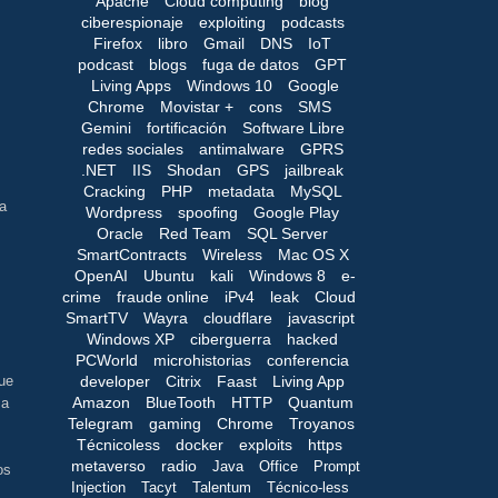
Apache
Cloud computing
blog
ciberespionaje
exploiting
podcasts
Firefox
libro
Gmail
DNS
IoT
podcast
blogs
fuga de datos
GPT
Living Apps
Windows 10
Google
Chrome
Movistar +
cons
SMS
Gemini
fortificación
Software Libre
s
redes sociales
antimalware
GPRS
.NET
IIS
Shodan
GPS
jailbreak
Cracking
PHP
metadata
MySQL
a
Wordpress
spoofing
Google Play
Oracle
Red Team
SQL Server
SmartContracts
Wireless
Mac OS X
OpenAI
Ubuntu
kali
Windows 8
e-
crime
fraude online
iPv4
leak
Cloud
SmartTV
Wayra
cloudflare
javascript
Windows XP
ciberguerra
hacked
PCWorld
microhistorias
conferencia
developer
Citrix
Faast
Living App
que
Amazon
BlueTooth
HTTP
Quantum
sa
Telegram
gaming
Chrome
Troyanos
Técnicoless
docker
exploits
https
metaverso
radio
Java
Office
Prompt
os
Injection
Tacyt
Talentum
Técnico-less