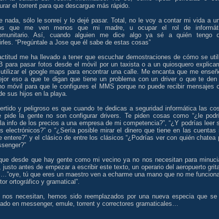
urar el torrent para que descargue más rápido.
e nada, sólo le sonreí y lo dejé pasar. Total, no le voy a contar mi vida a u
nos que me ven menos que mi madre, u ocupar el rol de informát
munitario. Así, cuando alguien me dice algo ya sé a quién tengo 
girles. “Pregúntale a Jose que él sabe de estas cosas”
actitud me ha llevado a tener que escuchar demostraciones de cómo se util
B para pasar fotos desde el móvil por un taxista o a un quiosquero explica
utilizar el google maps para encontrar una calle. Me encanta que me enseñ
jor eso a que te digan que tiene un problema con un driver o que te den
ono móvil para que le configures el MMS porque no puede recibir mensajes 
de sus hijos en la playa.
vertido y peligroso es que cuando te dedicas a seguridad informática las co
e pide la gente no son configurar drivers. Te piden cosas como “¿le podr
la info de los precios a una empresa de mi competencia?”, “¿Y podrías leer 
s electrónicos?” o “¿Sería posible mirar el dinero que tiene en las cuentas 
 entere?” y el clásico de entre los clásicos “¿Podrías ver con quién chatea 
ssenger?”
que desde que hay gente como mi vecino ya no nos necesitan para minuci
 justo antes de empezar a escribir este texto, un operario del aeropuerto grit
o …”oye, tú que eres un maestro ven a echarme una mano que no me funciona
tor ortográfico y gramatical”.
 nos necesitan, hemos sido reemplazados por una nueva especia que se
rado en messenger, emule, torrent y correctores gramaticales…