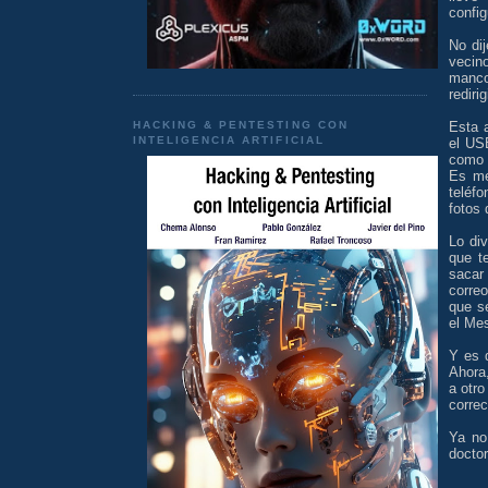
config
No dij
veci
manco
rediri
HACKING & PENTESTING CON
Esta 
INTELIGENCIA ARTIFICIAL
el US
como 
Es me
teléf
fotos 
Lo di
que t
sacar 
correo
que se
el Me
Y es 
Ahora,
a otr
correc
Ya no
docto