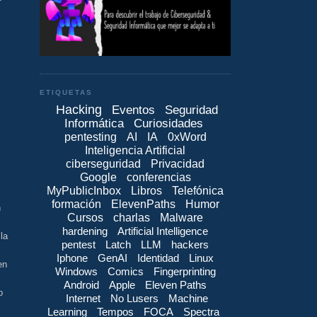
ETIQUETAS
Hacking
Eventos
Seguridad
Informática
Curiosidades
pentesting
AI
IA
0xWord
Inteligencia Artificial
ciberseguridad
Privacidad
Google
conferencias
MyPublicInbox
Libros
Telefónica
formación
ElevenPaths
Humor
n
Cursos
charlas
Malware
hardening
Artificial Intelligence
la
pentest
Latch
LLM
hackers
Iphone
GenAI
Identidad
Linux
en
Windows
Comics
Fingerprinting
Android
Apple
Eleven Paths
o
Internet
No Lusers
Machine
Learning
Tempos
FOCA
Spectra