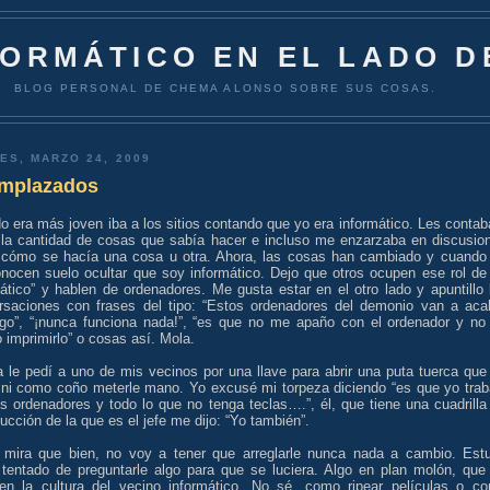
FORMÁTICO EN EL LADO D
BLOG PERSONAL DE CHEMA ALONSO SOBRE SUS COSAS.
ES, MARZO 24, 2009
mplazados
 era más joven iba a los sitios contando que yo era informático. Les contab
 la cantidad de cosas que sabía hacer e incluso me enzarzaba en discusio
 cómo se hacía una cosa u otra. Ahora, las cosas han cambiado y cuando
nocen suelo ocultar que soy informático. Dejo que otros ocupen ese rol de 
ático” y hablen de ordenadores. Me gusta estar en el otro lado y apuntillo 
rsaciones con frases del tipo: “Estos ordenadores del demonio van a aca
go”, “¡nunca funciona nada!”, “es que no me apaño con el ordenador y no
 imprimirlo” o cosas así. Mola.
a le pedí a uno de mis vecinos por una llave para abrir una puta tuerca que
 ni como coño meterle mano. Yo excusé mi torpeza diciendo “es que yo trab
s ordenadores y todo lo que no tenga teclas….”, él, que tiene una cuadrilla
ucción de la que es el jefe me dijo: “Yo también”.
 mira que bien, no voy a tener que arreglarle nunca nada a cambio. Est
 tentado de preguntarle algo para que se luciera. Algo en plan molón, que
 en la cultura del vecino informático. No sé, como ripear películas o c