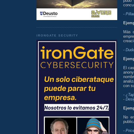
pudo 
concu
-
Pill
Ejemp
Más d
IRONGATE SECURITY
empre
creaci
-
Duda
Ejemp
El ca
anony
nomb
anali
con s
-
¿Ta
-
Desi
Ejemp
No er
public
-
Pric