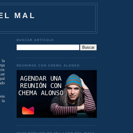
EL MAL
BUSCAR ARTÍCULO
 la
nja
REUNIRSE CON CHEMA ALONSO
tos
uar
pal
ado
rie
 la