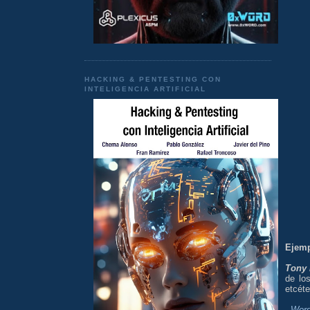
HACKING & PENTESTING CON
INTELIGENCIA ARTIFICIAL
Ejemp
Tony 
de lo
etcéte
-
Word