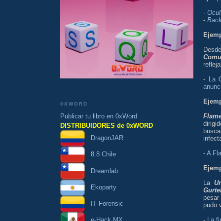
-
Ocul
-
Back
Ejemp
Desde
Comu
reflej
-
La 
anunci
Ejemp
0XWORD
Publicar tu libro en 0xWord
Flam
dirig
DISTRIBUIDORES de 0xWORD
busca
DragonJAR
infect
-
A Fl
8.8 Chile
Ejemp
Dreamlab
La
U
Ekoparty
Gurte
pesar
IT Forensic
pudo v
-
La f
e-Hack MX