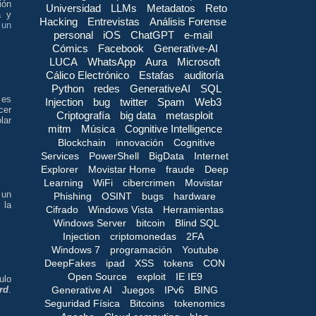
ión
Universidad
LLMs
Metadatos
Reto
a y
Hacking
Entrevistas
Análisis Forense
 un
personal
iOS
ChatGPT
e-mail
Cómics
Facebook
Generative-AI
LUCA
WhatsApp
Aura
Microsoft
Cálico Electrónico
Estafas
auditoría
Python
redes
GenerativeAI
SQL
 es
Injection
bug
twitter
Spam
Web3
cer
Criptografía
big data
metasploit
lar
mitm
Música
Cognitive Intelligence
Blockchain
innovación
Cognitive
Services
PowerShell
BigData
Internet
Explorer
Movistar Home
fraude
Deep
Learning
WiFi
cibercrimen
Movistar
 un
Phishing
OSINT
bugs
hardware
 la
Cifrado
Windows Vista
Herramientas
Windows Server
bitcoin
Blind SQL
Injection
criptomonedas
2FA
Windows 7
programación
Youtube
DeepFakes
ipad
XSS
tokens
CON
Open Source
exploit
IE IE9
tulo
Generative AI
Juegos
IPv6
BING
rd
.
Seguridad Física
Bitcoins
tokenomics