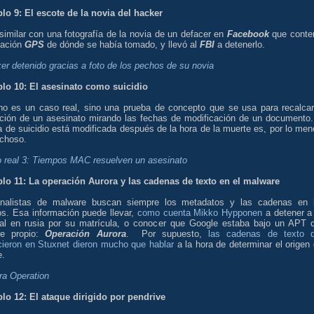
lo 9: El escote de la novia del hacker
imilar con una fotografía de la novia de un defacer en
Facebook
que conte
mación
GPS
de dónde se había tomado, y llevó al
FBI
a detenerlo.
er detenido gracias a foto de los pechos de su novia
lo 10: El asesinato como suicidio
no es un caso real, sino una prueba de concepto que se usa para recalcar
ución de un asesinato mirando las fechas de modificación de un documento.
a de suicidio está modificada después de la hora de la muerte es, por lo men
choso.
 real 3: Tiempos MAC resuelven un asesinato
lo 11: La operación Aurora y las cadenas de texto en el malware
nalistas de malware buscan siempre los metadatos y las cadenas en 
os. Esa información puede llevar,
como cuenta Mikko Hypponen
a detener a
nal en rusia por su matrícula, o conocer que Google estaba bajo un APT 
e propio:
Operación Aurora
. Por supuesto,
las cadenas de texto 
cieron en Stuxnet dieron mucho que hablar
a la hora de determinar el origen 
e.
ra Operation
lo 12: El ataque dirigido por pendrive