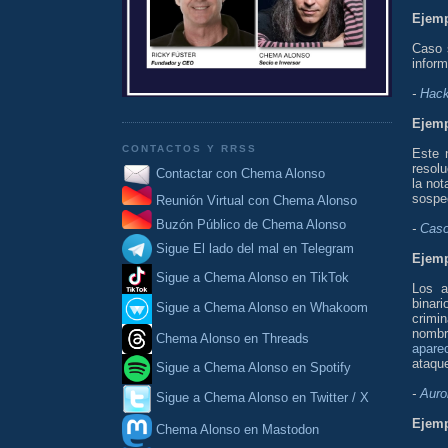
Ejemp
Caso s
infor
-
Hack
Ejemp
CONTACTOS Y RRSS
Este 
resol
Contactar con Chema Alonso
la not
sospe
Reunión Virtual con Chema Alonso
Buzón Público de Chema Alonso
-
Caso
Sigue El lado del mal en Telegram
Ejemp
Sigue a Chema Alonso en TikTok
Los a
binari
Sigue a Chema Alonso en Whakoom
crimi
nombr
Chema Alonso en Threads
apare
ataqu
Sigue a Chema Alonso en Spotify
-
Auro
Sigue a Chema Alonso en Twitter / X
Ejemp
Chema Alonso en Mastodon