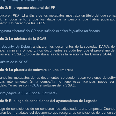
lo 2: El programa electoral del PP
blicó en
PDF
. El análisis de los metadatos mostraba un título del que se ha
do el documento y que los datos de la persona que había publicado
ento. Un becario de las
FAES
.
ograma electoral del PP para salir de la crisis lo publica un becario
lo 3: La ministra de la SGAE
e
Security By Default
analizaron los documentos de la sociedad
DAMA
, do
aba la ministra Sinde. En los documentos se pudo leer que el propietario de 
ias era la
SGAE
, lo que dejaba a las claras la relación entre Dama y SGAE.
inistra de la SGAE
lo 4: La piratería de software en una empresa
zando los metadatos de los documentos se pueden sacar versiones de softw
zadas internamente. Si la compañía no tiene esas licencias puede ser
dalo. Yo revisé con
FOCA
el software de la
SGAE
.
nto pagará la SGAE por su Software?
lo 5: El pliego de condiciones del ayuntamiento de Leganés
iego de condiciones de un concurso fue adjudicado a una empresa. Cuando
zaron los metadatos del documento que recogía las condiciones del concurso