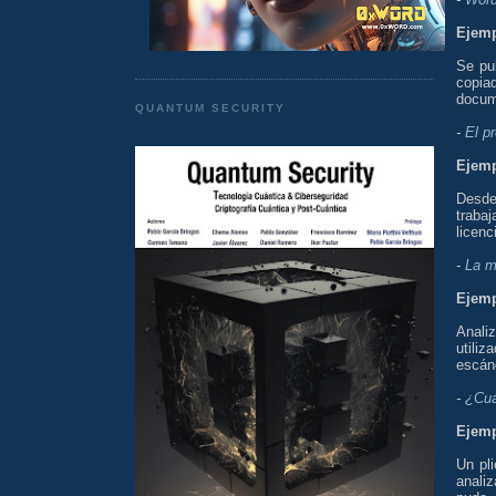
Ejemp
Se pu
copia
docum
QUANTUM SECURITY
-
El pr
Ejemp
Desd
trabaj
licenc
-
La m
Ejemp
Anali
utili
escán
-
¿Cuá
Ejemp
Un pl
anali