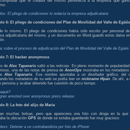
comprobar que el creador del mismo pertenecía a la empresa que ganó
rso.
ados: El pliego de condiciones lo redacta la empresa adjudicataria
lo 6: El pliego de condiciones del Plan de Movilidad del Valle de Egüés
e lo mismo. El pliego de condiciones había sido escrito por personal de
sa adjudicataria del mismo, y un documento en Word guardó estos datos en
ón.
s sobre el proceso de adjudicación del Plan de Movilidad del Valle de Egüés
lo 7: El hacker anonymous
so de
Alex Tapanaris
saltó a las noticias. En pleno momento de popularidad
mous, una de las notas de prensa de
AnonOps
mostraba en los metadatos
re
Alex Tapanaris
. Ese nombre apuntaba a un diseñador gráfico, del 
zando los metadatos de su web se podía leer un
nickname
t4pan
. De ahí, a 
u persona y acabar detenido fue cuestión de poco tiempo.
paqué?
gner arrested over anonymous press release
lo 8: La foto del alijo de Maria
an muchas bolsas, pero que apareciera una foto con droga en la que
aba la ubicación
GPS
de donde se estaba guardando fue muy gracioso.
eless: Detener a un contrabandista por foto de iPhone