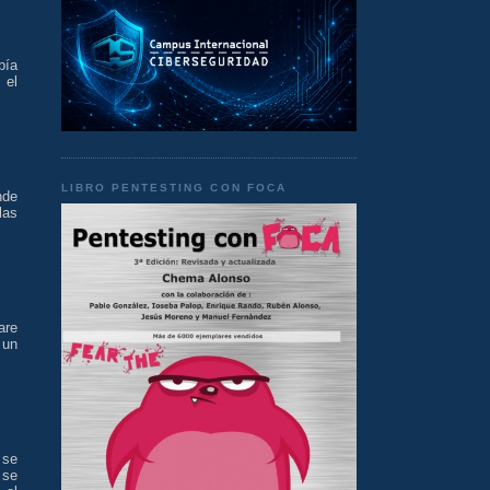
bía
 el
LIBRO PENTESTING CON FOCA
nde
las
are
 un
 se
 se