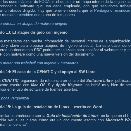
e los usos clásicos de
FOCA
es el de pintar un mapa interno de la organizac
conocer el software que usa cada empleado, con qué servidores trabaj
ear un ataque dirigido. Hay que tener en cuenta que
el Pentagono reconoció
e mediante pendrive
como uno de los peores.
 enfocar un ataque de malware dirigido
lo 13: El ataque dirigido con ingenio
os metadatos dan mucha información del personal interno de la organización
ido y clave para preparar ataques de ingeniería social. En este caso, cono
 crea un documento
PDF
podría ser utilizado para engañar al webmaster y co
F
con malware como una nueva versión del documento.
 meter una webshell con ingenio y metadatos
lo 14: El caso de la CENATIC y el apoyo al SW Libre
a
CENATIC
, organismo de referencia en el uso del
Software Libre
, publicara
ento escrito con
Mac OS X
y
Apple Keynote
, no habló muy bien de ser
ncia en el uso de software de fuentes abiertas.
 poca vergüenza!
lo 15: La guía de instalación de Linux... escrita en Word
imilar ocurrió/ocurre con la
Guía de Instalación de Linux
, en la que en el tí
dría ver a las claras cómo era un documento escrito con
Microsoft Wo
ían la licencia?