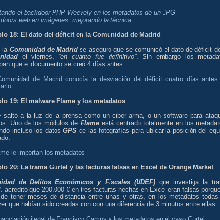
tando el backdoor PHP Weevely en los metadatos de un JPG
doors web en imágenes: mejorando la técnica
lo 18: El dato del déficit en la Comunidad de Madrid
 la
Comunidad de Madrid
se aseguró que se comunicó el dato de déficit de
nidad
el viernes,
“en cuanto fue definitivo”
. Sin embargo los metada
aban que el documento se creó 4 días antes.
Comunidad de Madrid conocía la desviación del déficit cuatro días antes
arlo
lo 19: El malware Flame y los metadatos
e
saltó a la luz de la prensa como un ciber arma, o un software para ataq
idos. Uno de los módulos de
Flame
está centrado totalmente en los metadat
ndo incluso los datos
GPS
de las fotografías para ubicar la posición del equ
ado.
ame le importan los metadatos
lo 20: La trama Gurtel y las facturas falsas en Excel de Orange Market
nidad de Delitos Económicos y Fiscales (UDEF)
que investiga la tr
l
, acreditó que 200.000 € en tres facturas hechas en Excel eran falsas porque
 de tener meses de distancia entre unas y otras, en los metadatos todas
er que habían sido creadas con con una diferencia de 3 minutos entre ellas.
inanciación ilegal de Francisco Camps y los metadatos en el caso Gurtel