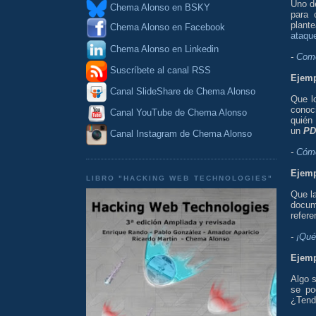
Uno d
Chema Alonso en BSKY
para 
plant
Chema Alonso en Facebook
ataqu
Chema Alonso en Linkedin
-
Como
Suscríbete al canal RSS
Ejemp
Canal SlideShare de Chema Alonso
Que l
conoc
Canal YouTube de Chema Alonso
quién
un
PD
Canal Instagram de Chema Alonso
-
Cómo
Ejemp
LIBRO "HACKING WEB TECHNOLOGIES"
Que l
docum
refere
-
¡Qué
Ejemp
Algo s
se po
¿Tendr