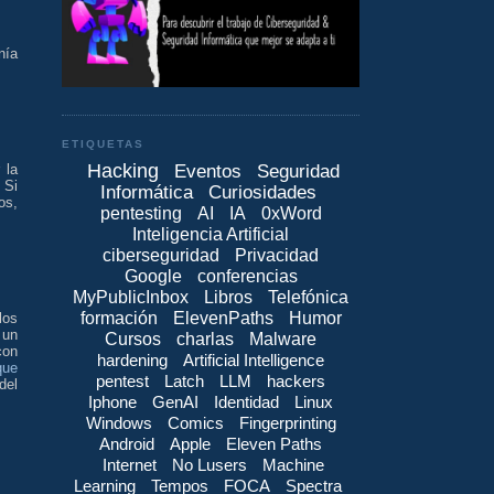
nía
ETIQUETAS
Hacking
Eventos
Seguridad
 la
 Si
Informática
Curiosidades
os,
pentesting
AI
IA
0xWord
Inteligencia Artificial
ciberseguridad
Privacidad
Google
conferencias
MyPublicInbox
Libros
Telefónica
formación
ElevenPaths
Humor
los
 un
Cursos
charlas
Malware
con
hardening
Artificial Intelligence
que
pentest
Latch
LLM
hackers
del
Iphone
GenAI
Identidad
Linux
Windows
Comics
Fingerprinting
Android
Apple
Eleven Paths
Internet
No Lusers
Machine
Learning
Tempos
FOCA
Spectra