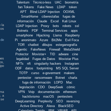
Talentum
Técnico-less
UAC
biometría
fan Tokens
Fake News
LDAP
token
APT
Blind LDAP Injection
OOXML
SmartHome
ciberestafas
fugas de
información
Claude
Excel
Kali Linux
 la
LDAP Injection
Proxy
bots
robots
ssl
tos
Botnets
PDF
Terminal Services
apps
smartphone
Hijacking
Llama
Raspberry
 de
Pi
anonimato
Azure
Bit2Me
Evil Foca
TOR
chatbot
dibujos
esteganografía
Agentic
FakeNews
Firewall
MetaShield
Protector
Movistar+
TID
adware
cine
ues
legalidad
Fugas de Datos
Movistar Plus
os,
NFTs
nft
singularity hackers
Instagram
ipo
ODF
datos
footprinting
MS SQL Server
TOTP
curso
e-goverment
makers
pentester
ransomware
Botnet
charla
fuga de información
LOPD
Mac
legislación
CDO
DeepSeek
cómic
VPN
Voip
documentación
ethereum
ama
, a
hacktivismo
macOS
pentesters
 se
DeepLearning
Perplexity
SEO
reversing
Active Directory
Alexa
BlackSEO
Calendario_Torrido
IBM
VR/AR
API