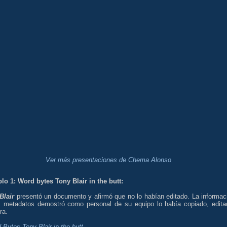
Ver más presentaciones de Chema Alonso
lo 1: Word bytes Tony Blair in the butt:
Blair
presentó un documento y afirmó que no lo habían editado. La informac
s metadatos demostró como personal de su equipo lo había copiado, edita
ra.
 Bytes Tony Blair in the butt