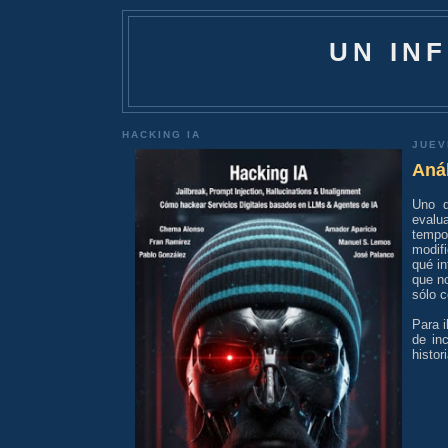
UN IN
HACKING IA
JUEV
Aná
Uno d
evalua
tempor
modif
qué in
que no
sólo 
Para i
de in
histor