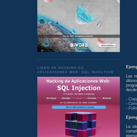
Ejemp
LIBRO DE HACKING DE
APLICACIONES WEB: SQL INJECTION
Las r
últim
prog
desde 
-
Crep
-
Cómo 
-
Foll
Ejemp
La id
comple
ejemp