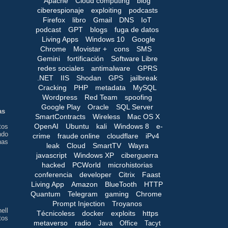
Apache
Cloud computing
blog
ciberespionaje
exploiting
podcasts
Firefox
libro
Gmail
DNS
IoT
podcast
GPT
blogs
fuga de datos
Living Apps
Windows 10
Google
Chrome
Movistar +
cons
SMS
Gemini
fortificación
Software Libre
redes sociales
antimalware
GPRS
.NET
IIS
Shodan
GPS
jailbreak
Cracking
PHP
metadata
MySQL
Wordpress
Red Team
spoofing
Google Play
Oracle
SQL Server
as
SmartContracts
Wireless
Mac OS X
OpenAI
Ubuntu
kali
Windows 8
e-
tos
ndo
crime
fraude online
cloudflare
iPv4
nas
leak
Cloud
SmartTV
Wayra
javascript
Windows XP
ciberguerra
hacked
PCWorld
microhistorias
conferencia
developer
Citrix
Faast
Living App
Amazon
BlueTooth
HTTP
Quantum
Telegram
gaming
Chrome
Prompt Injection
Troyanos
ell
Técnicoless
docker
exploits
https
tos
metaverso
radio
Java
Office
Tacyt