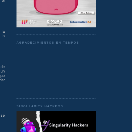
 el
 la
 la
AGRADECIMIENTOS EN TEMPOS
 de
 un
que
dar
SINGULARITY HACKERS
 se