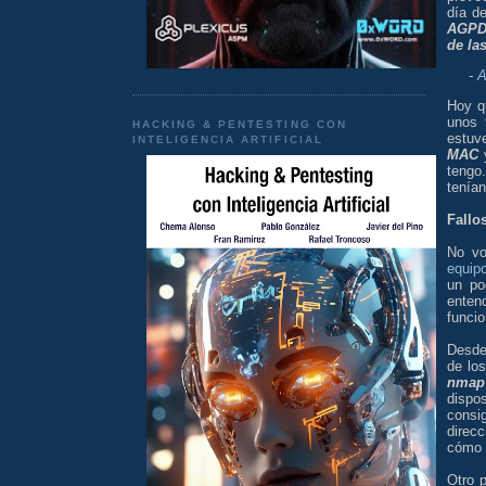
día d
AGPD 
de la
-
A
Hoy q
unos 
HACKING & PENTESTING CON
estuv
INTELIGENCIA ARTIFICIAL
MAC
tengo
tenían
Fallo
No vo
equi
un po
enten
funci
Desde
de lo
nmap
dispo
consi
direc
cómo 
Otro 