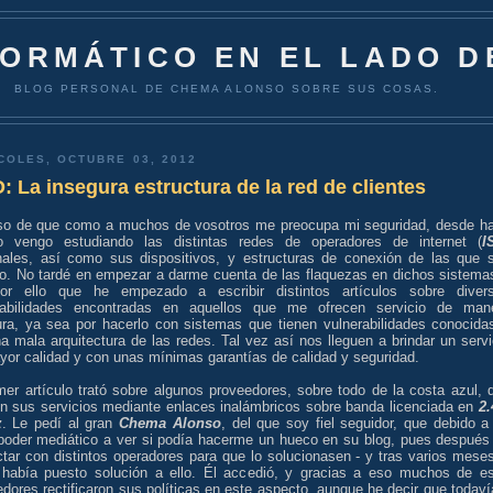
FORMÁTICO EN EL LADO D
BLOG PERSONAL DE CHEMA ALONSO SOBRE SUS COSAS.
COLES, OCTUBRE 03, 2012
 La insegura estructura de la red de clientes
so de que como a muchos de vosotros me preocupa mi seguridad, desde h
o vengo estudiando las distintas redes de operadores de internet (
I
nales, así como sus dispositivos, y estructuras de conexión de las que 
io. No tardé en empezar a darme cuenta de las flaquezas en dichos sistema
or ello que he empezado a escribir distintos artículos sobre diver
rabilidades encontradas en aquellos que me ofrecen servicio de man
ura, ya sea por hacerlo con sistemas que tienen vulnerabilidades conocida
a mala arquitectura de las redes. Tal vez así nos lleguen a brindar un servi
yor calidad y con unas mínimas garantías de calidad y seguridad.
mer artículo trató sobre algunos proveedores, sobre todo de la costa azul, 
en sus servicios mediante enlaces inalámbricos sobre banda licenciada en
2.
z
. Le pedí al gran
Chema Alonso
, del que soy fiel seguidor, que debido a
poder mediático a ver si podía hacerme un hueco en su blog, pues después
ctar con distintos operadores para que lo solucionasen - y tras varios mese
 había puesto solución a ello. Él accedió, y gracias a eso muchos de e
dores rectificaron sus políticas en este aspecto, aunque he decir que todaví