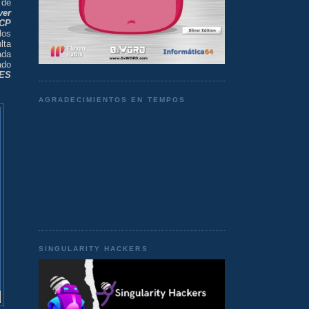
 de
ver
CP
los
lta
ada
ado
ES
AGRADECIMIENTOS EN TEMPOS
SINGULARITY HACKERS