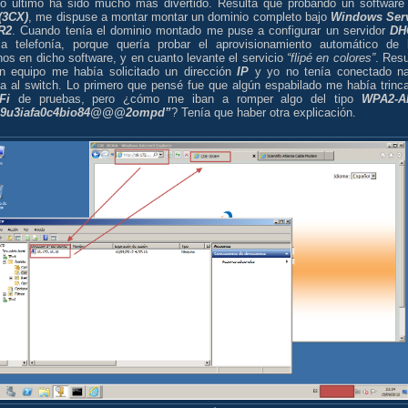
lo último ha sido mucho más divertido. Resulta que probando un software
(3CX)
, me dispuse a montar montar un dominio completo bajo
Windows Ser
R2
. Cuando tenía el dominio montado me puse a configurar un servidor
DH
la telefonía, porque quería probar el aprovisionamiento automático de 
nos en dicho software, y en cuanto levante el servicio
“flipé en colores”
. Resu
n equipo me había solicitado un dirección
IP
y yo no tenía conectado n
ía al switch. Lo primero que pensé fue que algún espabilado me había trinc
Fi
de pruebas, pero ¿cómo me iban a romper algo del tipo
WPA2-A
e9u3iafa0c4bio84@@@2ompd”
? Tenía que haber otra explicación.