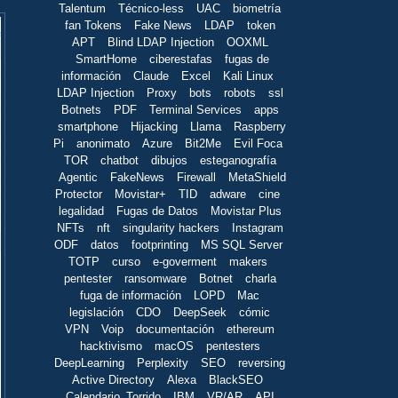
Talentum
Técnico-less
UAC
biometría
fan Tokens
Fake News
LDAP
token
APT
Blind LDAP Injection
OOXML
SmartHome
ciberestafas
fugas de
información
Claude
Excel
Kali Linux
LDAP Injection
Proxy
bots
robots
ssl
Botnets
PDF
Terminal Services
apps
smartphone
Hijacking
Llama
Raspberry
Pi
anonimato
Azure
Bit2Me
Evil Foca
TOR
chatbot
dibujos
esteganografía
Agentic
FakeNews
Firewall
MetaShield
Protector
Movistar+
TID
adware
cine
legalidad
Fugas de Datos
Movistar Plus
NFTs
nft
singularity hackers
Instagram
ODF
datos
footprinting
MS SQL Server
TOTP
curso
e-goverment
makers
pentester
ransomware
Botnet
charla
fuga de información
LOPD
Mac
legislación
CDO
DeepSeek
cómic
VPN
Voip
documentación
ethereum
hacktivismo
macOS
pentesters
DeepLearning
Perplexity
SEO
reversing
Active Directory
Alexa
BlackSEO
Calendario_Torrido
IBM
VR/AR
API