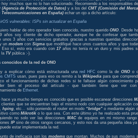
e hoy muchos que no lo han solucionado. Recomiendo a los responsables de
(Agencia de Protección de Datos)
y a los del
CMT (Comisión del Merc
s Telecomunicaciones en España)
echar un ojo a dicho artículo:
irOS vulnerables: ISPs sin actualizar en España
uiero hablar de otro operador bien conocido, nuestro querido
ONO
. Desde h
9 años soy cliente de dicho operador, aunque he de confesar que tamb
e unos 3 años con servicios gratuitos gracias a nuestras queridas direccio
y un
modem
con
Sigma
que modifiqué hace unos cuantos años y que toda
. Eso sí, esto era cuando con
17
años no tenía ni un duro y mis padres s
 la
TV
pública :-).
s conocidos de la red de ONO
y a explicar cómo está estructurada una
red HFC
como la de
ONO
o q
pos CMTS
usan, pues para eso os remito a la
Wikipedia
para que comprend
co el funcionamiento de dichas redes si te faltase algún conocimiento p
der bien el proceso del artículo - que también tiene que ver con
onamiento de
Ethernet
.
 hace ya mucho tiempo es conocido que es posible escanear direcciones
M
s clientes que se encuentran bajo el mismo nodo con cualquier aplicación c
,
hping
, etc... sólo poniendo el router en modo
“bridge”
o mediante algún o
sitivo como
Mikrotik
o lo que sea. Con este último yo he realizado esta pru
guiendo no solo ver las direcciones
MAC
de equipos en mi mismo rango
ciones
IP
sino de otros rangos cercanos, y esto nos da una pequeña idea ya
puede estar implementada la red.
punto de ineficacia son los
modems
que montan. Muchos de sus modems 