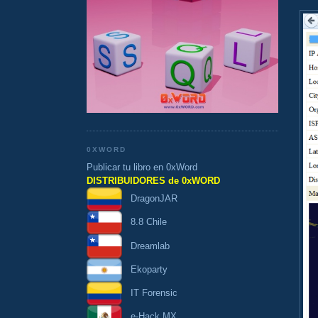
0XWORD
Publicar tu libro en 0xWord
DISTRIBUIDORES de 0xWORD
DragonJAR
8.8 Chile
Dreamlab
Ekoparty
IT Forensic
e-Hack MX