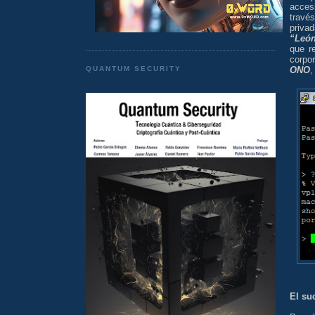
acces
travé
priva
“Leó
que re
corpo
ONO
,
QUANTUM SECURITY
El su