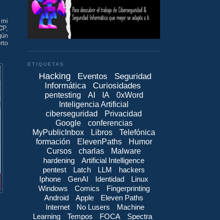
 mi
C
P,
gún
rto
ETIQUETAS
Hacking
Eventos
Seguridad
Informática
Curiosidades
pentesting
AI
IA
0xWord
Inteligencia Artificial
ciberseguridad
Privacidad
Google
conferencias
MyPublicInbox
Libros
Telefónica
formación
ElevenPaths
Humor
Cursos
charlas
Malware
hardening
Artificial Intelligence
pentest
Latch
LLM
hackers
Iphone
GenAI
Identidad
Linux
Windows
Comics
Fingerprinting
Android
Apple
Eleven Paths
Internet
No Lusers
Machine
Learning
Tempos
FOCA
Spectra