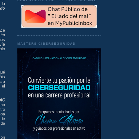
CHAT PÚBLICO DE "EL LADO DEL MAL"
 la
ado
ace
ién
nes
vía
MASTERS CIBERSEGURIDAD
olo
ué
áis
ara
 el
AC
omo
tro
eba
 de
 de
son