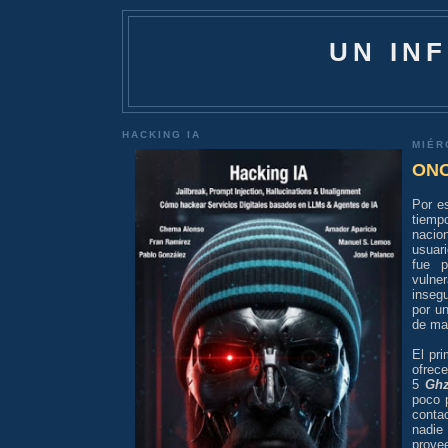
UN IN
HACKING IA
MIÉR
ONO:
Por e
tiemp
nacio
usuar
fue p
vulne
inseg
por un
de ma
El pri
ofrec
5
Gh
poco 
conta
nadie
provee