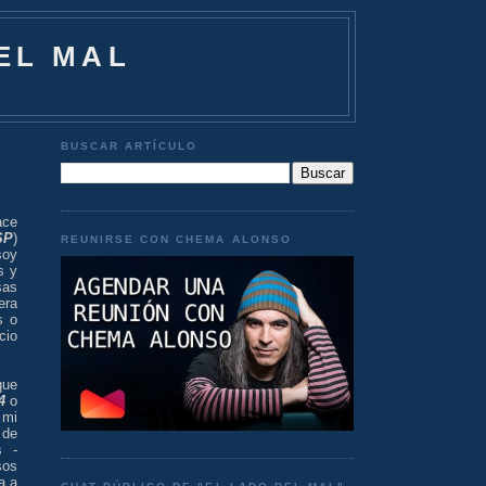
EL MAL
BUSCAR ARTÍCULO
ace
SP
)
REUNIRSE CON CHEMA ALONSO
soy
s y
sas
era
s o
cio
que
4
o
 mi
 de
s -
sos
a a