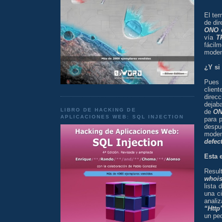
El te
de di
ONO
e
vía
T
fácil
modem
¿Y si
Pues 
clien
direc
dejaba
LIBRO DE HACKING DE
de
O
APLICACIONES WEB: SQL INJECTION
para 
despu
mode
defec
Esta 
Resul
whoi
lista
una c
anali
“Http
un pe