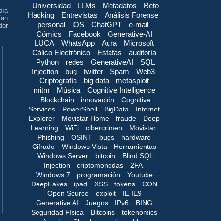
Universidad
LLMs
Metadatos
Reto
bía
Hacking
Entrevistas
Análisis Forense
ían
personal
iOS
ChatGPT
e-mail
dor
Cómics
Facebook
Generative-AI
LUCA
WhatsApp
Aura
Microsoft
Cálico Electrónico
Estafas
auditoría
Python
redes
GenerativeAI
SQL
Injection
bug
twitter
Spam
Web3
Criptografía
big data
metasploit
mitm
Música
Cognitive Intelligence
Blockchain
innovación
Cognitive
Services
PowerShell
BigData
Internet
Explorer
Movistar Home
fraude
Deep
Learning
WiFi
cibercrimen
Movistar
Phishing
OSINT
bugs
hardware
Cifrado
Windows Vista
Herramientas
Windows Server
bitcoin
Blind SQL
Injection
criptomonedas
2FA
Windows 7
programación
Youtube
DeepFakes
ipad
XSS
tokens
CON
Open Source
exploit
IE IE9
Generative AI
Juegos
IPv6
BING
Seguridad Física
Bitcoins
tokenomics