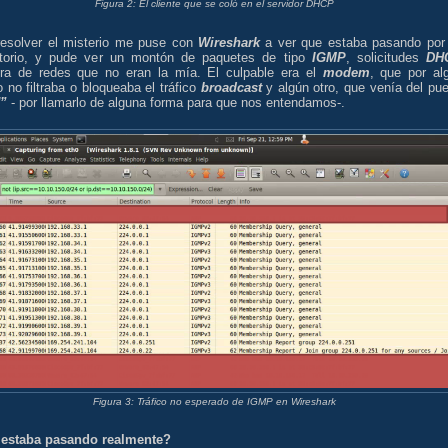
Figura 2: El cliente que se coló en el servidor DHCP
resolver el misterio me puse con
Wireshark
a ver que estaba pasando por
atorio, y pude ver un montón de paquetes de tipo
IGMP
, solicitudes
DH
era de redes que no eran la mía. El culpable era el
modem
, que por al
 no filtraba o bloqueaba el tráfico
broadcast
y algún otro, que venía del pue
”
- por llamarlo de alguna forma para que nos entendamos-.
Figura 3: Tráfico no esperado de IGMP en Wireshark
estaba pasando realmente?