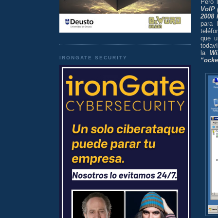
Pero 
VoIP 
2008 
para 
teléfo
que u
todav
la
Wi
IRONGATE SECURITY
“ock