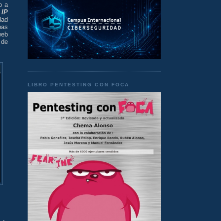
o a
n
IP
dad
bas
web
 de
LIBRO PENTESTING CON FOCA