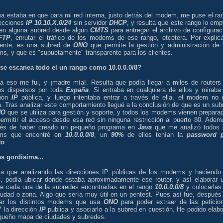
ma estaba en que para mi red interna, justo detrás del modem, me puse el ra
recciones
IP
10.10.X.0/24
sin servidor
DHCP
, y resulta que este rango lo emp
n alguna subred desde algún
CMTS
para entregar el archivo de configurac
FTP
, enrutar el tráfico de los modems de ese rango, etcétera. Por explica
mente, es una subred de
ONO
que permite la gestión y administración de 
s, y que es "supuetamente" transparente para los clientes.
 se escanea todo el un rango como 10.0.0.0/8?
a eso me fui, y ¡madre mía!. Resulta que podía llegar a miles de routers
tes dispersos por toda
España
. Si entraba en cualquiera de ellos y miraba
ción
IP
pública, y luego intentaba entrar a través de ella, el modem no
. Tras analizar este comportamiento llegué a la conclusión de que es un sub
NO
que se utiliza para gestión y soporte, y todos los modems vienen prepara
permitir el acceso desde esa red sin ninguna restricción al puerto 80. Adem
és de haber creado un pequeño programa en
Java
que me analizó todos 
ms que encontré en
10.0.0.0/8
, un
90%
de ellos tenían la
password 
to
.
es gordísima...
ta que analizando las direcciones IP públicas de los modems y haciendo
s
, podía ubicar donde estaba aproximadamente ese router, y así elaborar 
 de cada una de la subredes encontradas en el rango
10.0.0.0/8
y colocarlas
iudad o zona. Algo que sería muy útil en un pentest. Pues así fue, después
zar los distintos modems que usa
ONO
para poder extraer de las peticio
”
la dirección
IP
pública y asociarlo a la subred en cuestión. He podido elabo
queño mapa de ciudades y subredes.