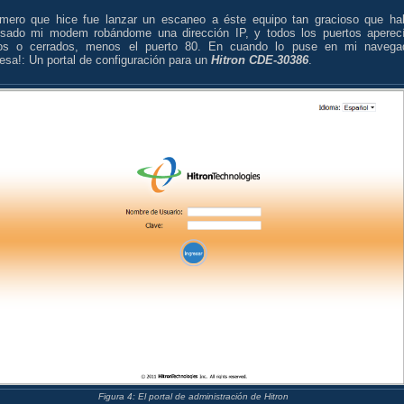
imero que hice fue lanzar un escaneo a éste equipo tan gracioso que ha
esado mi modem robándome una dirección IP, y todos los puertos aperec
ados o cerrados, menos el puerto 80. En cuando lo puse en mi navega
esa!: Un portal de configuración para un
Hitron CDE-30386
.
Figura 4: El portal de administración de Hitron