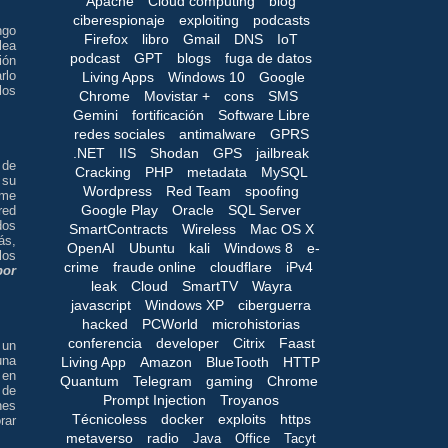
Apache
Cloud computing
blog
ciberespionaje
exploiting
podcasts
ngo
Firefox
libro
Gmail
DNS
IoT
lea
podcast
GPT
blogs
fuga de datos
ión
rlo
Living Apps
Windows 10
Google
los
Chrome
Movistar +
cons
SMS
Gemini
fortificación
Software Libre
redes sociales
antimalware
GPRS
.NET
IIS
Shodan
GPS
jailbreak
 de
Cracking
PHP
metadata
MySQL
 su
Wordpress
Red Team
spoofing
 me
Google Play
Oracle
SQL Server
red
dos
SmartContracts
Wireless
Mac OS X
ás,
OpenAI
Ubuntu
kali
Windows 8
e-
los
crime
fraude online
cloudflare
iPv4
por
leak
Cloud
SmartTV
Wayra
javascript
Windows XP
ciberguerra
hacked
PCWorld
microhistorias
conferencia
developer
Citrix
Faast
 un
una
Living App
Amazon
BlueTooth
HTTP
 en
Quantum
Telegram
gaming
Chrome
 de
Prompt Injection
Troyanos
nes
Técnicoless
docker
exploits
https
rar
metaverso
radio
Java
Office
Tacyt