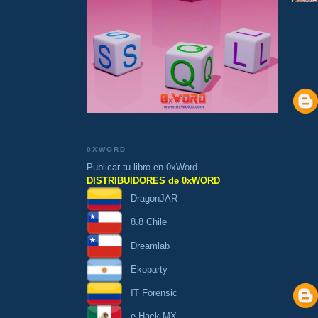
0XWORD
Publicar tu libro en 0xWord
DISTRIBUIDORES de 0xWORD
DragonJAR
8.8 Chile
Dreamlab
Ekoparty
IT Forensic
e-Hack MX