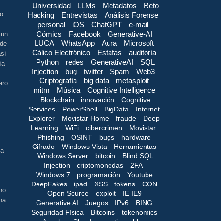
Universidad
LLMs
Metadatos
Reto
No
Hacking
Entrevistas
Análisis Forense
personal
iOS
ChatGPT
e-mail
Cómics
Facebook
Generative-AI
 un
LUCA
WhatsApp
Aura
Microsoft
 de
Cálico Electrónico
Estafas
auditoría
así
Python
redes
GenerativeAI
SQL
ía
Injection
bug
twitter
Spam
Web3
Criptografía
big data
metasploit
aro
mitm
Música
Cognitive Intelligence
Blockchain
innovación
Cognitive
Services
PowerShell
BigData
Internet
Explorer
Movistar Home
fraude
Deep
Learning
WiFi
cibercrimen
Movistar
Phishing
OSINT
bugs
hardware
Cifrado
Windows Vista
Herramientas
la
Windows Server
bitcoin
Blind SQL
Injection
criptomonedas
2FA
Windows 7
programación
Youtube
DeepFakes
ipad
XSS
tokens
CON
 no
Open Source
exploit
IE IE9
ha
Generative AI
Juegos
IPv6
BING
Seguridad Física
Bitcoins
tokenomics