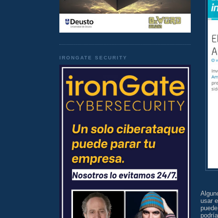
IRONGATE SECURITY
Algun
usar 
puede
podrí