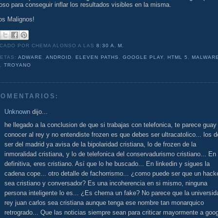
oso para conseguir inflar los resultados visibles en la misma.
os Malignos!
ICADO POR CHEMA ALONSO
A LAS
8:30 A. M.
UETAS:
ADWARE
,
ANDROID
,
ELEVEN PATHS
,
GOOGLE PLAY
,
HTML 5
,
MALWAR
T
,
TROYANO
COMENTARIOS:
Unknown
dijo...
he llegado a la conclusion de que si trabajas con telefonica, te parece guay
conocer al rey y no entendiste frozen es que debes ser ultracatolico... los d
ser del madrid ya avisa de la bipolaridad cristiana, lo de frozen de la
inmoralidad cristiana, y lo de telefonica del conservadurismo cristiano... En
definitiva, eres cristiano. Así que lo he buscado... En linkedin y sigues la
cadena cope... otro detalle de fachorrismo... ¿como puede ser que un hack
sea cristiano y conversador? Es una incoherencia en si mismo, ninguna
persona inteligente lo es... ¿Es chema un fake? No parece que la universid
rey juan carlos sea cristiana aunque tenga ese nombre tan monarquico
retrogrado... Que las noticias siempre sean para criticar mayormente a goo