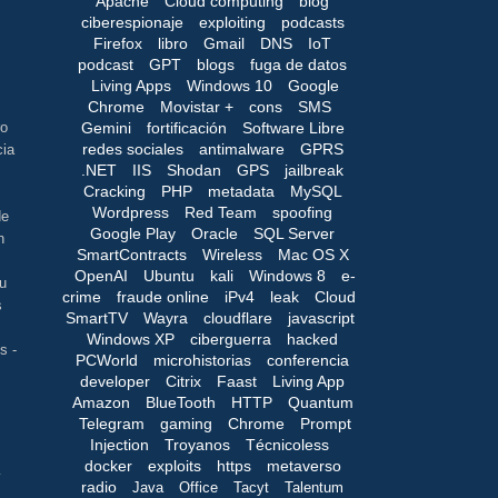
Apache
Cloud computing
blog
ciberespionaje
exploiting
podcasts
Firefox
libro
Gmail
DNS
IoT
podcast
GPT
blogs
fuga de datos
Living Apps
Windows 10
Google
Chrome
Movistar +
cons
SMS
Gemini
fortificación
Software Libre
ro
redes sociales
antimalware
GPRS
cia
.NET
IIS
Shodan
GPS
jailbreak
Cracking
PHP
metadata
MySQL
Wordpress
Red Team
spoofing
de
Google Play
Oracle
SQL Server
n
SmartContracts
Wireless
Mac OS X
OpenAI
Ubuntu
kali
Windows 8
e-
tu
crime
fraude online
iPv4
leak
Cloud
s
SmartTV
Wayra
cloudflare
javascript
Windows XP
ciberguerra
hacked
s -
PCWorld
microhistorias
conferencia
developer
Citrix
Faast
Living App
Amazon
BlueTooth
HTTP
Quantum
Telegram
gaming
Chrome
Prompt
Injection
Troyanos
Técnicoless
docker
exploits
https
metaverso
í
radio
Java
Office
Tacyt
Talentum