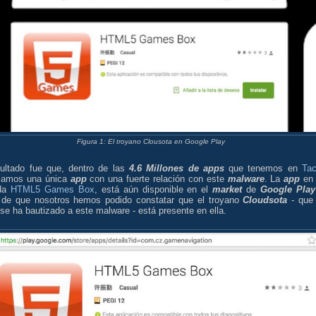
Figura 1: El troyano Clousota en Google Play
sultado fue que, dentro de las
4.6 Millones de apps
que tenemos en
Tac
izamos una única
app
con una fuerte relación con este
malware
. La
app
en 
ada
HTML5 Games Box
, está aún disponible en el
market
de
Google Play
 de que nosotros hemos podido constatar que el troyano
Cloudsota
- que
e ha bautizado a este malware - está presente en ella.