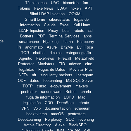
Técnico-less
UAC
biometría
fan
Tokens
Fake News
LDAP
token
APT
Blind LDAP Injection
OOXML
SmartHome
ciberestafas
fugas de
información
Claude
Excel
Kali Linux
LDAP Injection
Proxy
bots
robots
ssl
Botnets
PDF
Terminal Services
apps
 de
smartphone
Hijacking
Llama
Raspberry
Pi
anonimato
Azure
Bit2Me
Evil Foca
TOR
chatbot
dibujos
esteganografía
Agentic
FakeNews
Firewall
MetaShield
Protector
Movistar+
TID
adware
cine
legalidad
Fugas de Datos
Movistar Plus
NFTs
nft
singularity hackers
Instagram
ODF
datos
footprinting
MS SQL Server
TOTP
curso
e-goverment
makers
pentester
ransomware
Botnet
charla
fuga de información
LOPD
Mac
legislación
CDO
DeepSeek
cómic
VPN
Voip
documentación
ethereum
hacktivismo
macOS
pentesters
DeepLearning
Perplexity
SEO
reversing
Active Directory
Alexa
BlackSEO
Calendario_Torrido
IBM
VR/AR
API