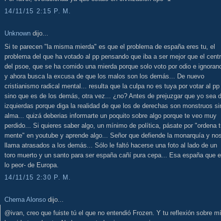
14/11/15 2:15 P. M.
Unknown
dijo...
Si te parecen "la misma mierda" es que el problema de españa eres tu, el
problema del que ha votado al pp pensando que iba a ser mejor que el cent
del psoe, que se ha comido una mierda porque solo voto por odio e ignoran
y ahora busca la excusa de que los malos son los demás... De nuevo
cristianismo radical mental... resulta que la culpa no es tuya por votar al pp
sino que es de los demás, otra vez... ¿no? Antes de prejuzgar que yo sea 
izquierdas porque diga la realidad de que los de derechas son monstruos si
alma... quizá deberias informarte un poquito sobre algo porque te veo muy
perdido... Si quieres saber algo, un mínimo de política, pásate por "ordena 
mente" en youtube y aprende algo... Señor que defiende la monarquía y no
llama atrasados a los demás... Sólo le faltó hacerse una foto al lado de un
toro muerto y un santo para ser españa cañí pura cepa... Esa españa que e
lo peor- de Europa.
14/11/15 2:30 P. M.
Chema Alonso
dijo...
@ivan, creo que fuiste tú el que no entendió Frozen. Y tu reflexión sobre m