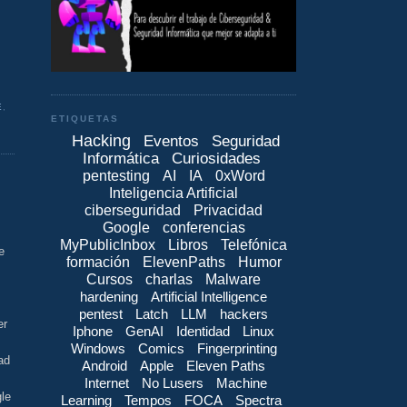
E
,
ETIQUETAS
Hacking
Eventos
Seguridad
Informática
Curiosidades
pentesting
AI
IA
0xWord
Inteligencia Artificial
ciberseguridad
Privacidad
Google
conferencias
MyPublicInbox
Libros
Telefónica
e
formación
ElevenPaths
Humor
Cursos
charlas
Malware
hardening
Artificial Intelligence
pentest
Latch
LLM
hackers
er
Iphone
GenAI
Identidad
Linux
Windows
Comics
Fingerprinting
ad
Android
Apple
Eleven Paths
Internet
No Lusers
Machine
gle
Learning
Tempos
FOCA
Spectra