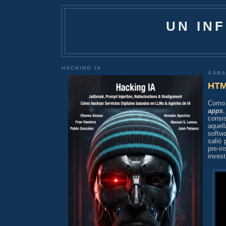
UN IN
HACKING IA
SÁBA
HTM
Como 
apps
consi
aquel
softwa
salió 
pre-i
invest