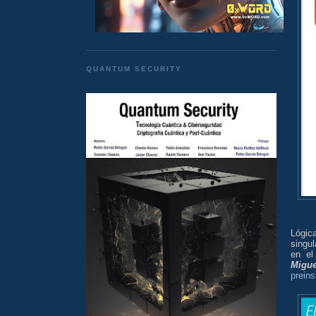
QUANTUM SECURITY
Lógic
singul
en el
Migue
prein