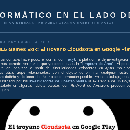
FORMÁTICO EN EL LADO D
BLOG PERSONAL DE CHEMA ALONSO SOBRE SUS COSAS.
DO, NOVIEMBRE 14, 2015
L5 Games Box: El troyano Cloudsota en Google Pla
os contaba hace poco, el contar con
Tacyt
, la plataforma de investigación
, nos permite realizar lo que yo denominaba la "
Limpieza de Área
". El proc
ste en localizar, a partir de singularidades existentes en
apps
malicio
las otras
apps
relacionadas, con el objeto de eliminar cualquier rastro
re dañiño y de tener el máximo de información posible. En este trabajo, cua
publicado por los
investigadores de Cheetah Mobile
la existencia de un troy
nstalado en algunas tablets baratas con
Android
de
Amazon
, procedimo
igarlo.