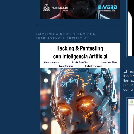
HACKING & PENTESTING CON
INTELIGENCIA ARTIFICIAL
El re
local
llam
pesar
como s