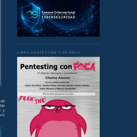
LIBRO PENTESTING CON FOCA
 de
ble
s
y
ano