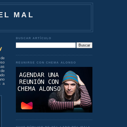
EL MAL
BUSCAR ARTÍCULO
y
 de
eso
REUNIRSE CON CHEMA ALONSO
sas
 de
ndo
ano
s a