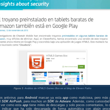
Figura 3:
Análisis de HTML5 Games Box en el blog de Eleven Paths
os antivirus para
Android
marcan ya esta
app
como maliciosa, pero más 
el
SDK AirPush
, para muchos un
SDK
de
Adware
. Además, como curiosidad
 ver como esta
app
tiene miles de descargas y solo pocos comentarios, lo 
a indicar que ha sido descargada de forma automática con algún proc