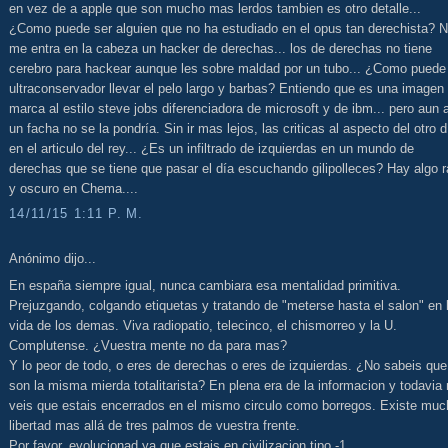
en vez de a apple que son mucho mas lerdos tambien es otro detalle...
¿Como puede ser alguien que no ha estudiado en el opus tan derechista? 
me entra en la cabeza un hacker de derechas... los de derechas no tiene
cerebro para hackear aunque les sobre maldad por un tubo... ¿Como puede
ultraconservador llevar el pelo largo y barbas? Entiendo que es una imagen
marca al estilo steve jobs diferenciadora de microsoft y de ibm... pero aun 
un facha no se la pondría. Sin ir mas lejos, las criticas al aspecto del otro d
en el articulo del rey... ¿Es un infiltrado de izquierdas en un mundo de
derechas que se tiene que pasar el día escuchando gilipolleces? Hay algo r
y oscuro en Chema....
14/11/15 1:11 P. M.
Anónimo dijo...
En españa siempre igual, nunca cambiara esa mentalidad primitiva.
Prejuzgando, colgando etiquetas y tratando de "meterse hasta el salon" en 
vida de los demas. Viva radiopatio, telecinco, el chismorreo y la U.
Complutense. ¿Vuestra mente no da para mas?
Y lo peor de todo, o eres de derechas o eres de izquierdas. ¿No sabeis que
son la misma mierda totalitarista? En plena era de la informacion y todavia
veis que estais encerrados en el mismo circulo como borregos. Existe muc
libertad mas allá de tres palmos de vuestra frente.
Por favor, evolucionad ya que estais en civilizacion tipo -1