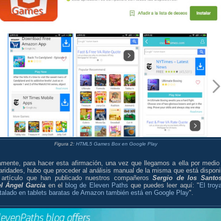
Figura 2:
HTML5 Games Box en Google Play
amente, para hacer esta afirmación, una vez que llegamos a ella por medio
aridades, hubo que proceder al análisis manual de la misma que está disponi
 artículo que han publicado nuestros compañeros
Sergio de los Santo
l Ángel García
en el
blog de Eleven Paths
que puedes leer aquí: "
El troy
stalado en tablets baratas de Amazon también está en Google Play
".