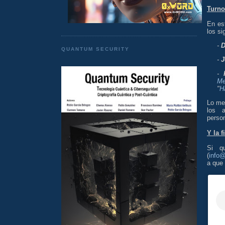
Turno
En es
los si
-
D
QUANTUM SECURITY
-
J
-
Me
"
H
Lo mej
los a
perso
Y la 
Si q
(
info
a que