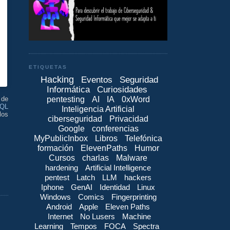
ETIQUETAS
Hacking
Eventos
Seguridad
Informática
Curiosidades
pentesting
AI
IA
0xWord
 de
SQL
Inteligencia Artificial
los
ciberseguridad
Privacidad
Google
conferencias
MyPublicInbox
Libros
Telefónica
formación
ElevenPaths
Humor
Cursos
charlas
Malware
hardening
Artificial Intelligence
pentest
Latch
LLM
hackers
Iphone
GenAI
Identidad
Linux
Windows
Comics
Fingerprinting
Android
Apple
Eleven Paths
Internet
No Lusers
Machine
Learning
Tempos
FOCA
Spectra