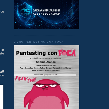
 de
LIBRO PENTESTING CON FOCA
con
rte
ail
edo