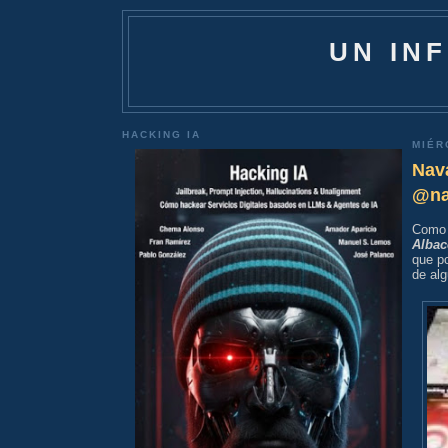
UN IN
HACKING IA
MIÉR
Nav
@na
Como 
Albac
que po
de alg