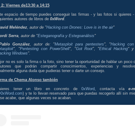
 2: Viernes de13:30 a 14:15
te espacio de tiempo puedes conseguir las firmas - y las fotos si quieres -
guientes autores de libros de
0xWord
.
avid Meléndez
, autor de "
Hacking con Drones: Love is in the air
"
ordi Serra
, autor de "
Esteganografía y Estegoanálisis
"
Pablo González
, autor de: "
Metasploit para pentesters
", "
Hacking con
tasploit
", "
Pentesting con PowerShell
", "
Got Root
", "
Ethical Hacking
" y
acking Windows
".
or no es solo la firma o la foto, sino tener la oportunidad de hablar un poco 
utores que podrán compartir conocimientos, experiencias y resolve
nalmente alguna duda que pudieras tener o darte un consejo.
firma de Chema Alonso también
uieres tener un libro en concreto de
0xWord
, contacta vía
e-m
@0xWord.com
) y te lo llevan reservado para que puedas recogerlo allí sin mi
 se acabe, que algunas veces se acaban.