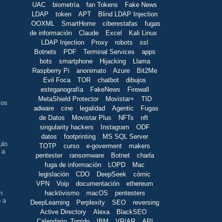
UAC
biometría
fan Tokens
Fake News
LDAP
token
APT
Blind LDAP Injection
OOXML
SmartHome
ciberestafas
fugas
de información
Claude
Excel
Kali Linux
LDAP Injection
Proxy
robots
ssl
Botnets
PDF
Terminal Services
apps
s
bots
smartphone
Hijacking
Llama
Raspberry Pi
anonimato
Azure
Bit2Me
Evil Foca
TOR
chatbot
dibujos
esteganografía
FakeNews
Firewall
MetaShield Protector
Movistar+
TID
los
adware
cine
legalidad
Agentic
Fugas
.
de Datos
Movistar Plus
NFTs
nft
singularity hackers
Instagram
ODF
datos
footprinting
MS SQL Server
ulo
TOTP
curso
e-goverment
makers
 a
pentester
ransomware
Botnet
charla
fuga de información
LOPD
Mac
legislación
CDO
DeepSeek
cómic
VPN
Voip
documentación
ethereum
n
hacktivismo
macOS
pentesters
o a
DeepLearning
Perplexity
SEO
reversing
Active Directory
Alexa
BlackSEO
Calendario_Torrido
IBM
VR/AR
API