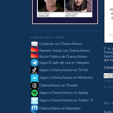
c
n
A 
CONTACTOS Y RRSS
Contactar con Chema Alonso
Y si 
Reunión Virtual con Chema Alonso
Pente
Inject
Buzón Público de Chema Alonso
que ha
Sigue El lado del mal en Telegram
Salud
Sigue a Chema Alonso en TikTok
Sigue a Chema Alonso en Whakoom
PUBL
Chema Alonso en Threads
ETIQ
Sigue a Chema Alonso en Spotify
Sigue a Chema Alonso en Twitter / X
NO 
Chema Alonso en Mastodon
Publi