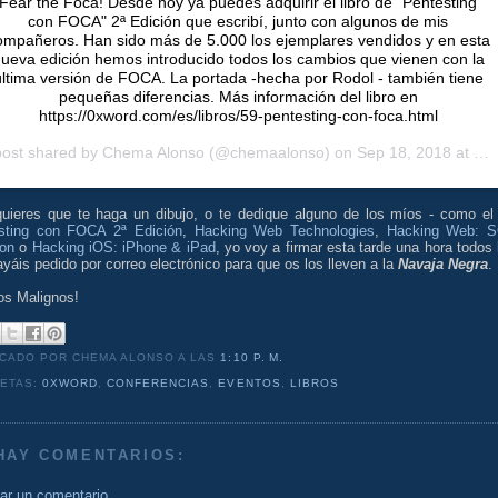
Fear the Foca! Desde hoy ya puedes adquirir el libro de "Pentesting
con FOCA" 2ª Edición que escribí, junto con algunos de mis
ompañeros. Han sido más de 5.000 los ejemplares vendidos y en esta
ueva edición hemos introducido todos los cambios que vienen con la
última versión de FOCA. La portada -hecha por Rodol - también tiene
pequeñas diferencias. Más información del libro en
https://0xword.com/es/libros/59-pentesting-con-foca.html
post shared by
Chema Alonso
(@chemaalonso) on
Sep 18, 2018 at 9:48pm PDT
quieres que te haga un dibujo, o te dedique alguno de los míos - como el
sting con FOCA 2ª Edición
,
Hacking Web Technologies
,
Hacking Web: 
ion
o
Hacking iOS: iPhone & iPad
, yo voy a firmar esta tarde una hora todos 
yáis pedido por correo electrónico para que os los lleven a la
Navaja Negra
.
os Malignos!
ICADO POR CHEMA ALONSO
A LAS
1:10 P. M.
UETAS:
0XWORD
,
CONFERENCIAS
,
EVENTOS
,
LIBROS
HAY COMENTARIOS:
car un comentario