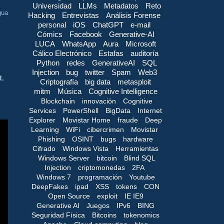
Universidad
LLMs
Metadatos
Reto
gua
Hacking
Entrevistas
Análisis Forense
personal
iOS
ChatGPT
e-mail
Cómics
Facebook
Generative-AI
LUCA
WhatsApp
Aura
Microsoft
Cálico Electrónico
Estafas
auditoría
Python
redes
GenerativeAI
SQL
Injection
bug
twitter
Spam
Web3
t.
Criptografía
big data
metasploit
mitm
Música
Cognitive Intelligence
Blockchain
innovación
Cognitive
Services
PowerShell
BigData
Internet
Explorer
Movistar Home
fraude
Deep
Learning
WiFi
cibercrimen
Movistar
Phishing
OSINT
bugs
hardware
Cifrado
Windows Vista
Herramientas
Windows Server
bitcoin
Blind SQL
Injection
criptomonedas
2FA
Windows 7
programación
Youtube
DeepFakes
ipad
XSS
tokens
CON
Open Source
exploit
IE IE9
Generative AI
Juegos
IPv6
BING
Seguridad Física
Bitcoins
tokenomics