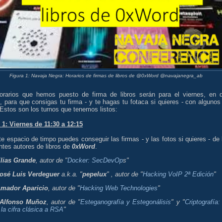
Figura 1: Navaja Negra: Horarios de firmas de libros de @0xWord @navajanegra_ab
orarios que hemos puesto de firma de libros serán para el viernes, en 
, para que consigas tu firma - y te hagas tu fotaca si quieres - con algunos
 Estos son los turnos que tenemos listos:
 1: Viernes de 11:30 a 12:15
e espacio de timpo puedes conseguir las firmas - y las fotos si quieres - de 
ntes autores de libros de
0xWord
.
lias Grande
, autor de "
Docker: SecDevOp
s"
osé Luis Verdeguer
a.k.a. "
pepelux
" , autor de "
Hacking VoIP 2ª Edición
"
mador Aparicio
, autor de "
Hacking Web Technologies
"
Alfonso Muñoz
, autor de "
Esteganografía y Estegonálisis
" y "
Criptografía:
 la cifra clásica a RSA
"