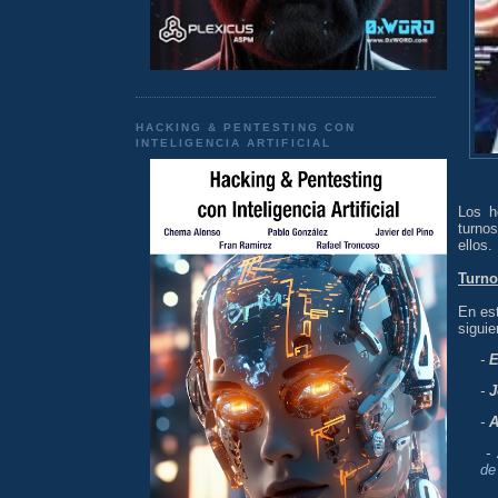
HACKING & PENTESTING CON
INTELIGENCIA ARTIFICIAL
Los h
turnos
ellos.
Turno
En est
siguie
-
E
-
J
-
A
-
de