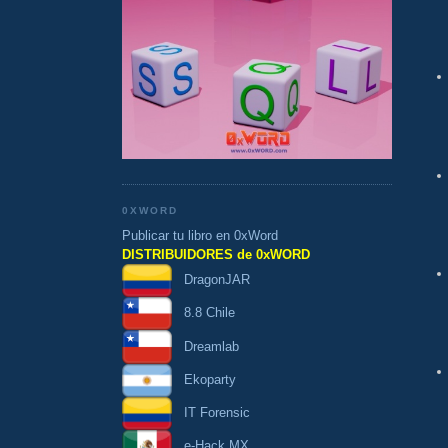
0XWORD
Publicar tu libro en 0xWord
DISTRIBUIDORES de 0xWORD
DragonJAR
8.8 Chile
Dreamlab
Ekoparty
IT Forensic
e-Hack MX