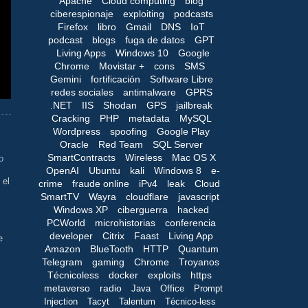
Apache
Cloud computing
blog
ciberespionaje
exploiting
podcasts
Firefox
libro
Gmail
DNS
IoT
podcast
blogs
fuga de datos
GPT
Living Apps
Windows 10
Google
Chrome
Movistar +
cons
SMS
Gemini
fortificación
Software Libre
redes sociales
antimalware
GPRS
.NET
IIS
Shodan
GPS
jailbreak
Cracking
PHP
metadata
MySQL
Wordpress
spoofing
Google Play
Oracle
Red Team
SQL Server
SmartContracts
Wireless
Mac OS X
o
OpenAI
Ubuntu
kali
Windows 8
e-
 el
crime
fraude online
iPv4
leak
Cloud
SmartTV
Wayra
cloudflare
javascript
Windows XP
ciberguerra
hacked
PCWorld
microhistorias
conferencia
developer
Citrix
Faast
Living App
e
Amazon
BlueTooth
HTTP
Quantum
Telegram
gaming
Chrome
Troyanos
Técnicoless
docker
exploits
https
metaverso
radio
Java
Office
Prompt
Injection
Tacyt
Talentum
Técnico-less