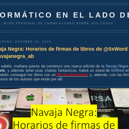
FORMÁTICO EN EL LADO D
BLOG PERSONAL DE CHEMA ALONSO SOBRE SUS COSAS.
COLES, OCTUBRE 03, 2018
aja Negra: Horarios de firmas de libros de @0xWord
vajanegra_ab
sabéis, mañana jueves da comienzo una nueva edición de la
Navaja Negra
ete
, y además tener unas charlas fantásticas, habrá un stand de
0xWord
en
dréis conseguir los libros con un
5% de descuento
, y, además, con las fir
unos de los autores que están por allí.