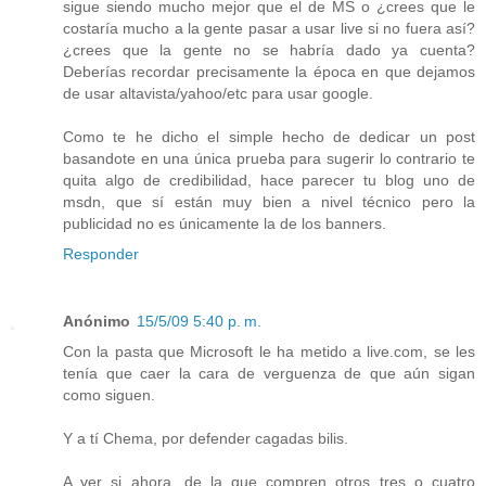
sigue siendo mucho mejor que el de MS o ¿crees que le
costaría mucho a la gente pasar a usar live si no fuera así?
¿crees que la gente no se habría dado ya cuenta?
Deberías recordar precisamente la época en que dejamos
de usar altavista/yahoo/etc para usar google.
Como te he dicho el simple hecho de dedicar un post
basandote en una única prueba para sugerir lo contrario te
quita algo de credibilidad, hace parecer tu blog uno de
msdn, que sí están muy bien a nivel técnico pero la
publicidad no es únicamente la de los banners.
Responder
Anónimo
15/5/09 5:40 p. m.
Con la pasta que Microsoft le ha metido a live.com, se les
tenía que caer la cara de verguenza de que aún sigan
como siguen.
Y a tí Chema, por defender cagadas bilis.
A ver si ahora, de la que compren otros tres o cuatro