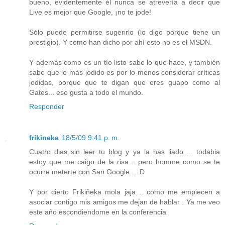
bueno, evidentemente él nunca se atrevería a decir que
Live es mejor que Google, ¡no te jode!
Sólo puede permitirse sugerirlo (lo digo porque tiene un
prestigio). Y como han dicho por ahí esto no es el MSDN.
Y además como es un tío listo sabe lo que hace, y también
sabe que lo más jodido es por lo menos considerar críticas
jodidas, porque que te digan que eres guapo como al
Gates... eso gusta a todo el mundo.
Responder
frikineka
18/5/09 9:41 p. m.
Cuatro dias sin leer tu blog y ya la has liado ... todabia
estoy que me caigo de la risa .. pero homme como se te
ocurre meterte con San Google .. :D
Y por cierto Frikiñeka mola jaja .. como me empiecen a
asociar contigo mis amigos me dejan de hablar . Ya me veo
este año escondiendome en la conferencia