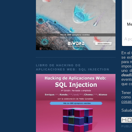
Me
A p
En el 
se ex
para m
LIBRO DE HACKING DE
impos
APLICACIONES WEB: SQL INJECTION
uno d
deadl
evento
que c
Tene
como 
cosas
Salud
PUBL