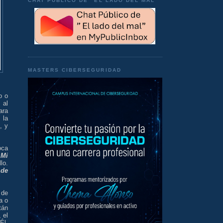
CHAT PÚBLICO DE "EL LADO DEL MAL"
MASTERS CIBERSEGURIDAD
o o
 al
ara
 la
, y
oca
.
Mi
lo.
 de
 de
a o
tán
 el
Él,