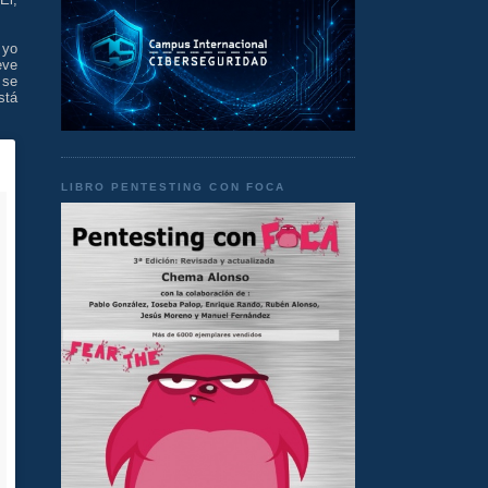
yo
eve
 se
stá
LIBRO PENTESTING CON FOCA