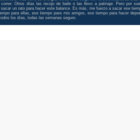
correr. Otros días las recojo de baile o las llevo a patinaje. Pero por sue
 sacar un rato para hacer este balance. Es más, me fuerzo a sacar ese tiem
iempo para ellas, ese tiempo para mis amigos, ese tiempo para hacer depor
todos los días, todas las semanas seguro.