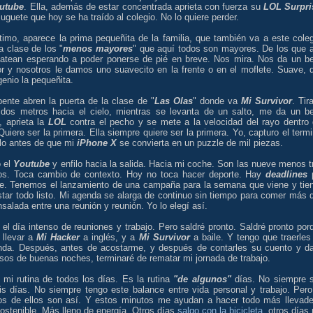
utube
. Ella, además de estar concentrada aprieta con fuerza su
LOL Surpri
juguete que hoy se ha traído al colegio. No lo quiere perder.
timo, aparece la prima pequeñita de la familia, que también va a este coleg
a clase de los "
menos mayores
" que aquí todos son mayores. De los que 
gatean esperando a poder ponerse de pié en breve. Nos mira. Nos da un b
or y nosotros le damos uno suavecito en la frente o en el moflete. Suave, 
genio la pequeñita.
ente abren la puerta de la clase de "
Las Olas
" donde va
Mi Survivor
. Tir
 dos metros hacia el cielo, mientras se levanta de un salto, me da un b
, aprieta la
LOL
contra el pecho y se mete a la velocidad del rayo dentro 
Quiere ser la primera. Ella siempre quiere ser la primera. Yo, capturo el termi
elo antes de que mi
iPhone X
se convierta en un puzzle de mil piezas.
 el
Youtube
y enfilo hacia la salida. Hacia mi coche. Son las nueve menos t
os. Toca cambio de contexto. Hoy no toca hacer deporte. Hay
deadlines
te. Tenemos el lanzamiento de una campaña para la semana que viene y tie
star todo listo. Mi agenda se alarga de continuo sin tiempo para comer más 
salada entre una reunión y reunión. Yo lo elegí así.
el día intenso de reuniones y trabajo. Pero saldré pronto. Saldré pronto por
 llevar a
Mi Hacker
a inglés, y a
Mi Survivor
a baile. Y tengo que traerles
nda. Después, antes de acostarme, y después de contarles su cuento y da
sos de buenas noches, terminaré de rematar mi jornada de trabajo.
 mi rutina de todos los días. Es la rutina
"de algunos"
días. No siempre 
is días. No siempre tengo este balance entre vida personal y trabajo. Pero
s de ellos son así. Y estos minutos me ayudan a hacer todo más llevade
ostenible. Más lleno de energía. Otros días
salgo con la bicicleta
, otros días