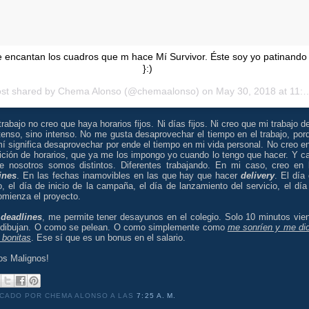
 encantan los cuadros que m hace Mí Survivor. Éste soy yo patinando
}:)
ost shared by
Chema Alonso
(@chemaalonso) on
May 30, 2018 at 11:37pm PDT
trabajo no creo que haya horarios fijos. Ni días fijos. Ni creo que mi trabajo d
tenso, sino intenso. No me gusta desaprovechar el tiempo en el trabajo, por
í significa desaprovechar por ende el tiempo en mi vida personal. No creo en
ición de horarios, que ya me los impongo yo cuando lo tengo que hacer. Y c
e nosotros somos distintos. Diferentes trabajando. En mi caso, creo en 
ines
. En las fechas inamovibles en las que hay que hacer
delivery
. El día 
, el día de inicio de la campaña, el día de lanzamiento del servicio, el día
omienza el proyecto.
r
deadlines
, me permite tener desayunos en el colegio. Solo 10 minutos vie
dibujan. O como se pelean. O como simplemente como
me sonríen y me di
 bonitas
. Ese sí que es un bonus en el salario.
os Malignos!
ICADO POR CHEMA ALONSO
A LAS
7:25 A. M.