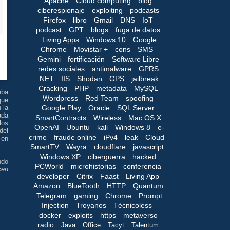
Apache
Cloud computing
blog
ciberespionaje
exploiting
podcasts
Firefox
libro
Gmail
DNS
IoT
podcast
GPT
blogs
fuga de datos
Living Apps
Windows 10
Google
Chrome
Movistar +
cons
SMS
Gemini
fortificación
Software Libre
redes sociales
antimalware
GPRS
.NET
IIS
Shodan
GPS
jailbreak
Cracking
PHP
metadata
MySQL
eba
Wordpress
Red Team
spoofing
que
Google Play
Oracle
SQL Server
 la
ada
SmartContracts
Wireless
Mac OS X
los
OpenAI
Ubuntu
kali
Windows 8
e-
del
crime
fraude online
iPv4
leak
Cloud
 en
SmartTV
Wayra
cloudflare
javascript
Windows XP
ciberguerra
hacked
ndo
PCWorld
microhistorias
conferencia
cen
developer
Citrix
Faast
Living App
Amazon
BlueTooth
HTTP
Quantum
Telegram
gaming
Chrome
Prompt
Injection
Troyanos
Técnicoless
docker
exploits
https
metaverso
radio
Java
Office
Tacyt
Talentum