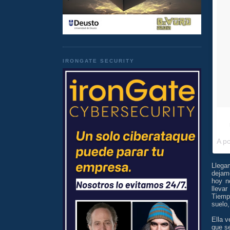
IRONGATE SECURITY
A p
Llega
dejamo
hoy n
lleva
Tiem
suelo,
Ella 
que se