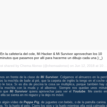
En la cafetería del cole, Mi Hacker & Mi Survivor aprovechan los 10
minutos que pasamos por allí para hacerme un dibujo cada una }:_)
ost shared by
Chema Alonso
(@chemaalonso) on
Jun 12, 2018 at 10:21pm PDT
mos en frente de la clase de
Mi Survivor
. Colgamos el almuerzo en la perc
s la mochila de baile al pié, que la carpeta de inglés la tengo en el coche 
o le toca. Si es día de piscina la cosa se multiplica, porque también hay 
r la mochila con la muda y el albornoz. Siempre nos quedan unos minut
po que
Mi Survivor
quiera aprovechar para ver el
Youtube
. Me siento en
 ella se sienta en mi regazo y la dejo mi móvil.
ve algún vídeo de
Peppa Pig
, de juguetes con bebés, o de la patrulla canina.
a. Yo la huelo el pelo. Cierro los ojos y la huelo mientras ella está calmada 