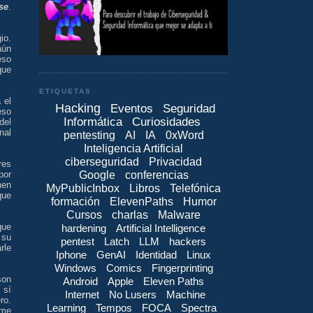
se
.
io.
aún
eso
que
ETIQUETAS
a el
Hacking
Eventos
Seguridad
eso
Informática
Curiosidades
del
nal
pentesting
AI
IA
0xWord
Inteligencia Artificial
ciberseguridad
Privacidad
res
Google
conferencias
por
nen
MyPublicInbox
Libros
Telefónica
que
formación
ElevenPaths
Humor
Cursos
charlas
Malware
que
hardening
Artificial Intelligence
 su
pentest
Latch
LLM
hackers
rle
Iphone
GenAI
Identidad
Linux
Windows
Comics
Fingerprinting
son
Android
Apple
Eleven Paths
 sí
Internet
No Lusers
Machine
ro.
Learning
Tempos
FOCA
Spectra
 me