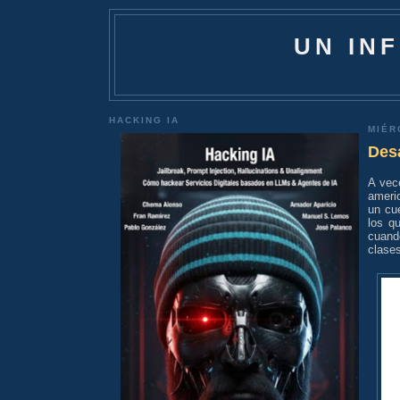
UN IN
HACKING IA
MIÉR
Des
A vec
ameri
un cu
los q
cuando
clases