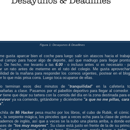
Figura 1: Desayunos & Deadlines
me gusta aparcar bien el coche para luego salir sin atascos hacia el trabaj
 el campo para hacer algo de deporte, así que madrugo para llegar pronto
io. De hecho, me levanto a las
6.00
- o incluso antes si es necesario - p
jar un rato antes de meterme en el rato del colegio. Me gusta aprovechar
ilidad de la mañana para responder los correos urgentes, postear en el blog
r lo que más prisa corra. Luego toca ocuparse de ellas.
do terminan esos diez minutos de "
tranquilidad
" en la cafetería t
añarlas a clase. Pasamos por el pabellón deportivo para llegar al comedor
r
tiene que dejar su tartera con la comida del día en la zona destinada para el
rvivor
ya va corriendo, gritándome y diciéndome
"a que no me pillas, cara
a"
.
chila de
Mi Hacker
pesa mucho por los libros, el cubo de Rubik, el cómic
x, la serpiente mágica, los pinceles que a veces echa para la clase de pintur
adernos de inglés, así que a veces se la subo una planta arriba, a donde es
lases de
"los muy mayores"
. Su clase está justo en frente de la de su primo,
 Jedi al que pasamos a dar un beso. Siempre nos regala besos a todos. 