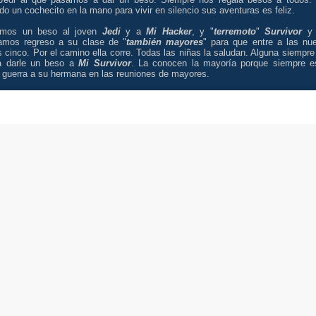
do un cochecito en la mano para vivir en silencio sus aventuras es feliz.
amos un beso al joven
Jedi
y a
Mi Hacker
, y "
terremoto
"
Survivor
y 
amos regreso a su clase de "
también mayores
" para que entre a las nu
cinco. Por el camino ella corre. Todas las niñas la saludan. Alguna siempre
a darle un beso a
Mi Survivor
. La conocen la mayoría porque siempre e
 guerra a su hermana en las reuniones de mayores.