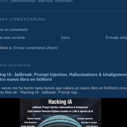
UETAS:
CURIOSIDADES
,
DIBUJOS
,
PERSONAL
HAY COMENTARIOS:
car un comentario
da más reciente
Inicio
Entrada anti
birse a:
Enviar comentarios (Atom)
ADA DESTACADA
ng IA: Jailbreak, Prompt Injection, Hallucinations & Unalignmen
tro nuevo libro en 0xWord
 veces me ha hecho tanta ilusión que saliera un nuevo libro en 0xWord como
te libro de " Hacking IA: Jailbreak, Prompt Inje...