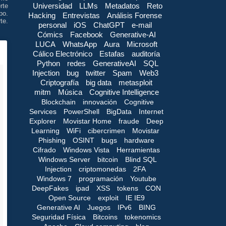
Universidad
LLMs
Metadatos
Reto
rte
po.
Hacking
Entrevistas
Análisis Forense
te.
personal
iOS
ChatGPT
e-mail
Cómics
Facebook
Generative-AI
LUCA
WhatsApp
Aura
Microsoft
Cálico Electrónico
Estafas
auditoría
Python
redes
GenerativeAI
SQL
Injection
bug
twitter
Spam
Web3
Criptografía
big data
metasploit
mitm
Música
Cognitive Intelligence
Blockchain
innovación
Cognitive
Services
PowerShell
BigData
Internet
Explorer
Movistar Home
fraude
Deep
Learning
WiFi
cibercrimen
Movistar
Phishing
OSINT
bugs
hardware
Cifrado
Windows Vista
Herramientas
Windows Server
bitcoin
Blind SQL
Injection
criptomonedas
2FA
Windows 7
programación
Youtube
DeepFakes
ipad
XSS
tokens
CON
Open Source
exploit
IE IE9
Generative AI
Juegos
IPv6
BING
Seguridad Física
Bitcoins
tokenomics