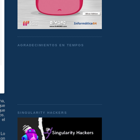
AGRADECIMIENTOS EN TEMPOS
ha,
que
que
SINGULARITY HACKERS
os.
 el
 Lo
con