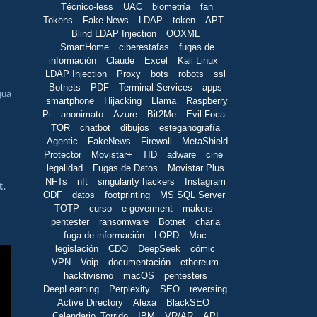
Técnico-less
UAC
biometría
fan
Tokens
Fake News
LDAP
token
APT
Blind LDAP Injection
OOXML
SmartHome
ciberestafas
fugas de
información
Claude
Excel
Kali Linux
LDAP Injection
Proxy
bots
robots
ssl
Botnets
PDF
Terminal Services
apps
gua
smartphone
Hijacking
Llama
Raspberry
Pi
anonimato
Azure
Bit2Me
Evil Foca
TOR
chatbot
dibujos
esteganografía
Agentic
FakeNews
Firewall
MetaShield
Protector
Movistar+
TID
adware
cine
legalidad
Fugas de Datos
Movistar Plus
NFTs
nft
singularity hackers
Instagram
t.
ODF
datos
footprinting
MS SQL Server
TOTP
curso
e-goverment
makers
pentester
ransomware
Botnet
charla
fuga de información
LOPD
Mac
legislación
CDO
DeepSeek
cómic
VPN
Voip
documentación
ethereum
hacktivismo
macOS
pentesters
DeepLearning
Perplexity
SEO
reversing
Active Directory
Alexa
BlackSEO
Calendario_Torrido
IBM
VR/AR
API