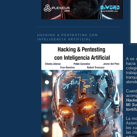
HACKING & PENTESTING CON
INTELIGENCIA ARTIFICIAL
A mi 
hacia
coleg
traba
tranqu
atende
Cuan
acomp
Hacke
Mi Su
tortill
La mo
Asteri
los cu
las c
rubio