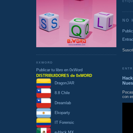
ETIQ
NO 
Publi
Entra
Suscri
0XWORD
ENTR
Publicar tu libro en 0xWord
DISTRIBUIDORES de 0xWORD
Hacki
Nues
DragonJAR
Pocas
8.8 Chile
con es
Dreamlab
Ekoparty
IT Forensic
e-Hack MX