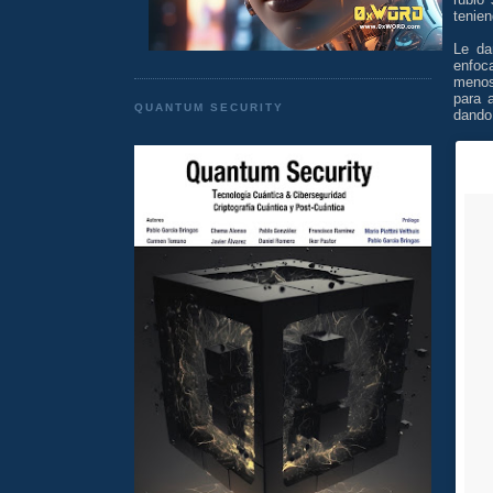
tenien
Le d
enfoc
menos 
para 
QUANTUM SECURITY
dando