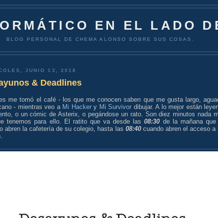
FORMÁTICO EN EL LADO D
BLOG PERSONAL DE CHEMA ALONSO SOBRE SUS COSAS.
COLES, JUNIO 13, 2018
ayunos & Deadlines
es me tomó el café - los que me conocen saben que me gusta largo, agua
cano - mientras veo a
Mi Hacker
y
Mi Survivor
dibujar. A lo mejor están leye
ento, o un cómic de Asterix, o pegándose un rato. Son diez minutos nada 
ue tenemos para ello. El ratito que va desde las
08:30
de la mañana que
 abren la cafetería de su colegio, hasta las
08:40
cuando abren el acceso a 
.