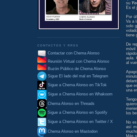
su
Yo
Es el 
Por úl
Va a l
solo 
volad
tiene 
De rep
CONTACTOS Y RRSS
móvil
Contactar con Chema Alonso
rápido
aula. 
Reunión Virtual con Chema Alonso
al vu
Buzón Público de Chema Alonso
Apago
Sigue El lado del mal en Telegram
minut
delan
Sigue a Chema Alonso en TikTok
que e
una en
Sigue a Chema Alonso en Whakoom
Tengo 
Chema Alonso en Threads
quiero
merie
Sigue a Chema Alonso en Spotify
los be
Sigue a Chema Alonso en Twitter / X
No es
así m
Chema Alonso en Mastodon
mucho
Más s