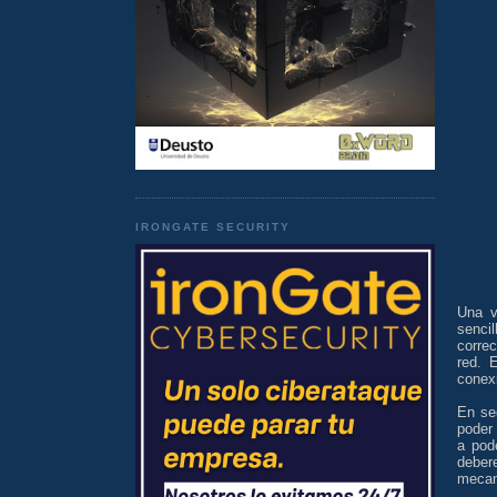
IRONGATE SECURITY
Una v
senci
correc
red. 
conexi
En se
poder
a pod
deber
mecan