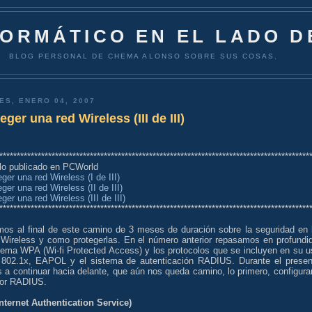
FORMÁTICO EN EL LADO D
BLOG PERSONAL DE CHEMA ALONSO SOBRE SUS COSAS.
ES, ENERO 04, 2007
eger una red Wireless (III de III)
*****************************************************************************************
ulo publicado en PCWorld
eger una red Wireless (I de III)
eger una red Wireless (II de III)
eger una red Wireless (III de III)
*****************************************************************************************
mos al final de este camino de 3 meses de duración sobre la seguridad en 
 Wireless y como protegerlas. En el número anterior repasamos en profundi
stema WPA (Wi-fi Protected Access) y los protocolos que se incluyen en su u
 802.1x, EAPOL y el sistema de autenticación RADIUS. Durante el presen
a continuar hacia delante, que aún nos queda camino, lo primero, configurar
dor RADIUS.
Internet Authentication Service)