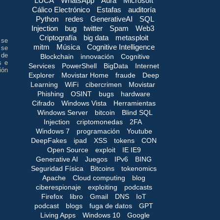
LUCA
WhatsApp
Aura
Microsoft
Cálico Electrónico
Estafas
auditoría
Python
redes
GenerativeAI
SQL
Injection
bug
twitter
Spam
Web3
Criptografía
big data
metasploit
 se
mitm
Música
Cognitive Intelligence
 se
 de
Blockchain
innovación
Cognitive
s e
Services
PowerShell
BigData
Internet
ión
Explorer
Movistar Home
fraude
Deep
Learning
WiFi
cibercrimen
Movistar
Phishing
OSINT
bugs
hardware
Cifrado
Windows Vista
Herramientas
Windows Server
bitcoin
Blind SQL
Injection
criptomonedas
2FA
Windows 7
programación
Youtube
DeepFakes
ipad
XSS
tokens
CON
Open Source
exploit
IE IE9
Generative AI
Juegos
IPv6
BING
Seguridad Física
Bitcoins
tokenomics
Apache
Cloud computing
blog
ciberespionaje
exploiting
podcasts
Firefox
libro
Gmail
DNS
IoT
podcast
blogs
fuga de datos
GPT
Living Apps
Windows 10
Google