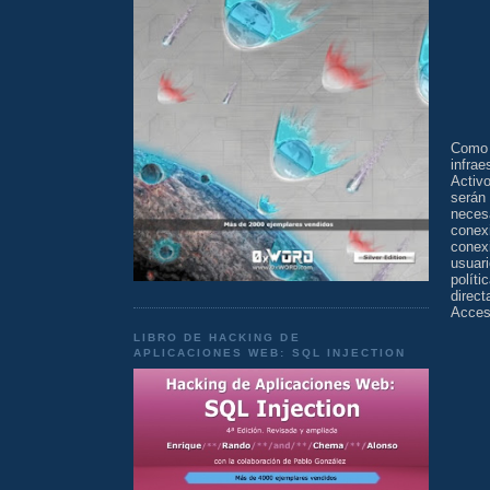
Como 
infra
Activo
serán
neces
conex
conex
usuar
polít
direc
Acces
LIBRO DE HACKING DE
APLICACIONES WEB: SQL INJECTION