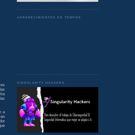
AGRADECIMIENTOS EN TEMPOS
SINGULARITY HACKERS
res
las
tra
las
n a
van
dor
que