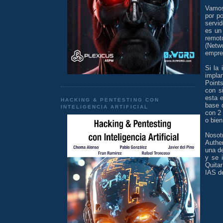
Vamos
por p
servi
es un
remot
(Netw
empre
Si la
impla
Point
con s
esta e
HACKING & PENTESTING CON
base 
INTELIGENCIA ARTIFICIAL
con 2
o bien
Nosot
Authe
una d
y se 
Quita
IAS de