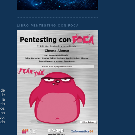
LIBRO PENTESTING CON FOCA
 de
 de
 la
rlo
pos
ina
vo;
ndo