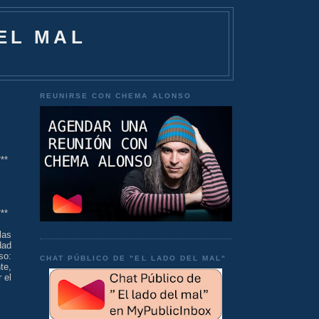
EL MAL
REUNIRSE CON CHEMA ALONSO
***
***
las
dad
so:
CHAT PÚBLICO DE "EL LADO DEL MAL"
te,
 el