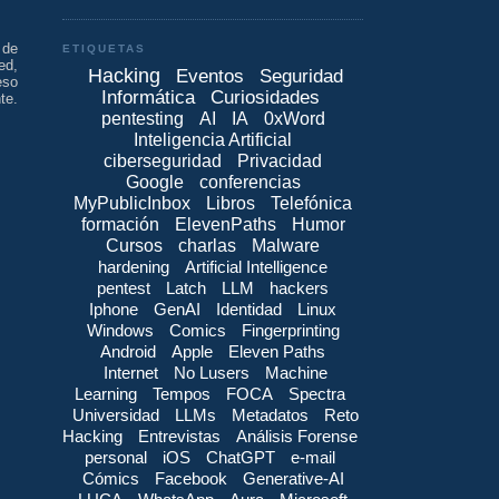
 de
ETIQUETAS
ed,
Hacking
Eventos
Seguridad
eso
Informática
Curiosidades
te.
pentesting
AI
IA
0xWord
Inteligencia Artificial
ciberseguridad
Privacidad
Google
conferencias
MyPublicInbox
Libros
Telefónica
formación
ElevenPaths
Humor
Cursos
charlas
Malware
hardening
Artificial Intelligence
pentest
Latch
LLM
hackers
Iphone
GenAI
Identidad
Linux
Windows
Comics
Fingerprinting
Android
Apple
Eleven Paths
Internet
No Lusers
Machine
Learning
Tempos
FOCA
Spectra
Universidad
LLMs
Metadatos
Reto
Hacking
Entrevistas
Análisis Forense
personal
iOS
ChatGPT
e-mail
Cómics
Facebook
Generative-AI