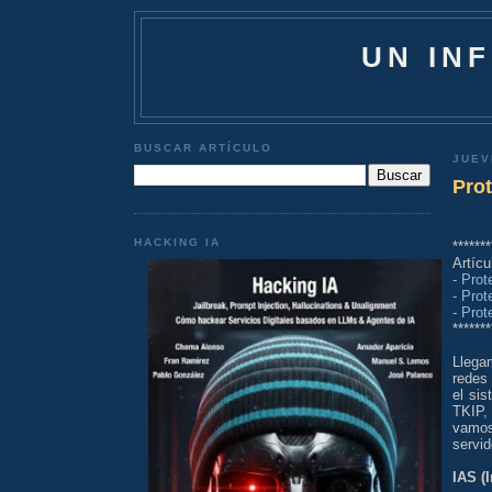
UN IN
BUSCAR ARTÍCULO
JUEV
Prot
HACKING IA
*******
Artíc
- Prot
- Prot
- Prot
*******
Llega
redes
el si
TKIP,
vamos 
servi
IAS (