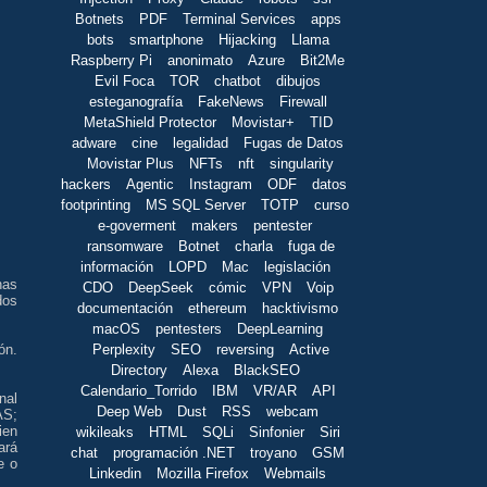
Botnets
PDF
Terminal Services
apps
bots
smartphone
Hijacking
Llama
Raspberry Pi
anonimato
Azure
Bit2Me
Evil Foca
TOR
chatbot
dibujos
esteganografía
FakeNews
Firewall
MetaShield Protector
Movistar+
TID
adware
cine
legalidad
Fugas de Datos
Movistar Plus
NFTs
nft
singularity
hackers
Agentic
Instagram
ODF
datos
footprinting
MS SQL Server
TOTP
curso
e-goverment
makers
pentester
ransomware
Botnet
charla
fuga de
información
LOPD
Mac
legislación
nas
CDO
DeepSeek
cómic
VPN
Voip
dos
documentación
ethereum
hacktivismo
macOS
pentesters
DeepLearning
ón.
Perplexity
SEO
reversing
Active
Directory
Alexa
BlackSEO
Calendario_Torrido
IBM
VR/AR
API
nal
Deep Web
Dust
RSS
webcam
AS;
ien
wikileaks
HTML
SQLi
Sinfonier
Siri
ará
chat
programación .NET
troyano
GSM
e o
Linkedin
Mozilla Firefox
Webmails