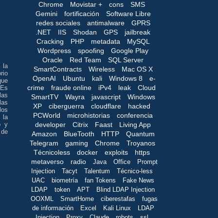
Chrome
Movistar +
cons
SMS
Gemini
fortificación
Software Libre
redes sociales
antimalware
GPRS
.NET
IIS
Shodan
GPS
jailbreak
Cracking
PHP
metadata
MySQL
Wordpress
spoofing
Google Play
Oracle
Red Team
SQL Server
 la
SmartContracts
Wireless
Mac OS X
rio
OpenAI
Ubuntu
kali
Windows 8
e-
que
crime
fraude online
iPv4
leak
Cloud
 Es
las
SmartTV
Wayra
javascript
Windows
las
XP
ciberguerra
cloudflare
hacked
los
PCWorld
microhistorias
conferencia
 la
o y
developer
Citrix
Faast
Living App
 de
Amazon
BlueTooth
HTTP
Quantum
Telegram
gaming
Chrome
Troyanos
Técnicoless
docker
exploits
https
metaverso
radio
Java
Office
Prompt
Injection
Tacyt
Talentum
Técnico-less
UAC
biometría
fan Tokens
Fake News
LDAP
token
APT
Blind LDAP Injection
OOXML
SmartHome
ciberestafas
fugas
de información
Excel
Kali Linux
LDAP
Injection
Proxy
Claude
robots
ssl