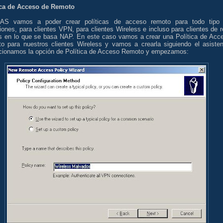
ica de Acceso de Remoto
AS vamos a poder crear políticas de acceso remoto para todo tipo
ones, para clientes VPN, para clientes Wireless e incluso para clientes de r
s en lo que se basa NAP. En este caso vamos a crear una Política de Acc
o para nuestros clientes Wireless y vamos a crearla siguiendo el asisten
cionamos la opción de Política de Acceso Remoto y empezamos: