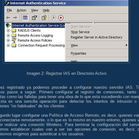
Imagen 2: Registrar IAS en Directorio Activo
ez registrado ya podemos proceder a configurar nuestro servidor IAS. T
llos pasos a seguir. Primero configurar el registro de conexiones, tanto 
tas como las fallidas para tener una idea de lo que esta sucediendo con nues
Esta es una sencilla operación para detectar los intentos de intrusión o 
ones “no habituales” de los clientes.
gundo lugar configurar una Política de Acceso Remoto, es decir, quienes va
 conectarse remotamente, o lo que es lo mismo en nuestro entorno, quienes 
er realizar una conexión Wireless. Para terminar la configuración del servi
emos establecer cuales van a ser las opciones de conexión, es decir, 
ismos exigimos para autenticar a los usuarios.