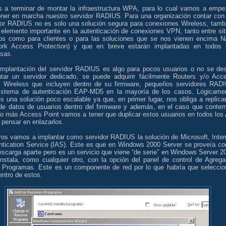
 a terminar de montar la infraestructura WPA, para lo cual vamos a empe
oner en marcha nuestro servidor RADIUS. Para una organización contar con
dor RADIUS no es solo una solución segura para conexiones Wireless, tamb
 elemento importante en la autenticación de conexiones VPN, tanto entre sit
os como para clientes o para las soluciones que se nos vienen encima 
ork Access Protection) y que en breve estarán implantadas en todos 
sas.
 implantación del servidor RADIUS es algo para pocos usuarios o no se de
ntar un servidor dedicado, se puede adquirir fácilmente Routers y/o Acc
s Wireless que incluyen dentro de su firmware, pequeños servidores RAD
istema de autenticación EAP-MD5 en la mayoría de los casos. Lógicame
s una solución poco escalable ya que, en primer lugar, nos obliga a replicar
de datos de usuarios dentro del firmware y además, en el caso que conte
 o más Access Point vamos a tener que duplicar estos usuarios en todos los
 pensar en enlazarlos.
ros vamos a implantar como servidor RADIUS la solución de Microsoft, Inter
ntication Service (IAS). Este es que en Windows 2000 Server se proveía c
escarga aparte pero es un servicio que viene “de serie” en Windows Server 2
instala, como cualquier otro, con la opción del panel de control de Agrega
r Programas. Este es un componente de red por lo que habría que seleccio
ntro de estos.