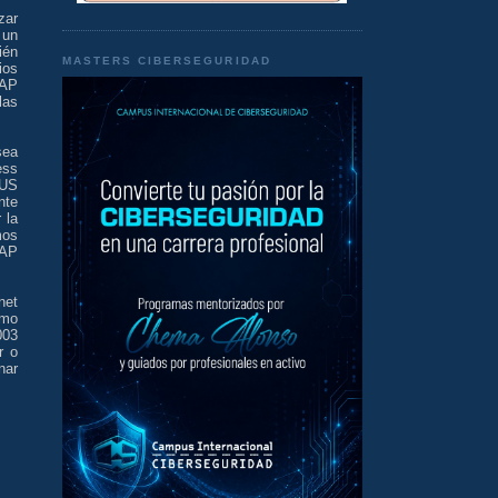
zar
 un
ién
MASTERS CIBERSEGURIDAD
ios
NAP
las
sea
ess
IUS
nte
 la
mos
 AP
net
omo
003
r o
nar