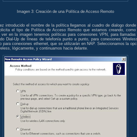
Imagen 3: Creación de una Política de Acceso Remoto
ez introducido el nombre de la política llegamos al cuadro de dialogo donde
olicita el tipo de Política de Acceso Remoto que estamos creando, como
 ver en la imagen tenemos políticas para conexiones VPN, para llamadas
do Dial-Up de líneas de telefonía punto a punto, para conexiones Wireles
so para conexiones ethernet, que se utilizarán en NAP. Seleccionamos la opc
eless, lógicamente, y continuamos hacia delante.