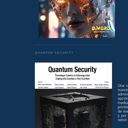
QUANTUM SECURITY
Una v
nuest
admin
opción
media
privi
de nue
y por
netsh