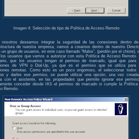
Imagen 4: Selección de tipo de Política de Acceso Remoto
nosotros deseamos integrar la seguridad de las conexiones dentro de
estructura de nuestra empresa, vamos a crearnos dentro de nuestro Directo
 un grupo de usuarios, en este caso llamado “Malos”, (perdón por el chiste), 
 los usuarios que vamos a autorizar con esta Política de Acceso Remoto.
ario, que los usuarios tengan el permiso de marcado, igual que para 
iones de VPN o Dial-Up, ya que es el permiso que se utiliza para 
iones remotas. Como esto es un poco engorroso, el seleccionar todos 
ios y darles ese permiso, se puede utilizar una opción, una vez creada
ica con el asistente, en las propiedades que permite ignorar ese permis
tamente conceder desde IAS el permiso de marcado si cumple la Política
o Remoto.