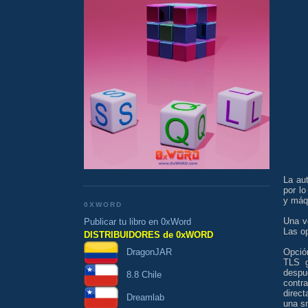
La au
por lo
y máq
0XWORD
Una v
Publicar tu libro en 0xWord
Las op
DISTRIBUIDORES de 0xWORD
DragonJAR
Opció
TLS g
despu
8.8 Chile
contr
direc
Dreamlab
una s