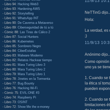
11/9/13 10:1
- Libro 94:
Hacking Web3
- Libro 93:
Hardening AWS
NeTTinG dijo..
- Libro 92:
Storytelling
- Libro 91:
WhatsApp INT
Hola:
- Libro 90:
De Caverna a Metaverso
- Libro 89:
Ciberseguridad de tú a tú
La verdad, es 
- Cómic 88:
Las Tiras de Cálico 2
;)
- Libro 87:
Social Hunters
- Libro 86:
Kubernetes
11/9/13 10:3
- Libro 85:
Sombrero Negro
- Libro 84:
CiberEstafas
Anónimo dijo..
- Libro 83:
Malware Moderno
- Libro 82:
Relatos Hackear tiempo
Como opinión p
- Libro 81:
Mara Turing Libro 3
uno ya se tien
- Libro 80:
Mara Turing Libro 2
- Libro 79:
Mara Turing Libro 1
1. Cuando se t
- Libro 78:
Jinetes en la Tormenta
la ética sí to
- Libro 77:
Bug Bounty
- Libro 76:
Hacking Wi-Fi
pueden expone
- Cómic 75:
EVIL:ONE #3
- Libro 74:
Raspberry Pi
2. Cuando se tr
- Libro 73:
OSINT
limitaciones é
- Libro 72:
Show Me the e-money