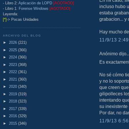
En mi caso, si
- Libro 2:
Aplicación de LOPD
[AGOTADO]
incluso hubo 
- Libro 1:
Forense Windows
[AGOTADO]
estaba graband
Leyenda:
grabacion... y
[*]
-> Pocas Unidades
Hay mucho de
ARCHIVO DEL BLOG
11/9/13 2:49
►
2026
(221)
►
2025
(366)
Anónimo dijo..
►
2024
(366)
Es exactamente
►
2023
(368)
►
2022
(361)
No sé cómo tie
►
2021
(360)
y no lo soport
►
2020
(340)
que creen que
gilipolleces l
►
2019
(319)
intentando qu
►
2018
(323)
su inexistente
►
2017
(339)
Por dar, no dan
►
2016
(329)
11/9/13 6:56
►
2015
(346)