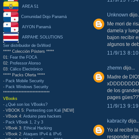
AREA 51
Unknown
dijo.
Comunidad Dojo Panamá
Me mori de ris
AIYON Panamá
damela y lueg
bajon recibir 
ARPAHE SOLUTIONS
algunos te deb
Ser distribuidor de 0xWord
***** Colección Pósters *****
11/9/13 8:10
01:
Fear the FOCA
02:
Professor Alonso
zhemn
dijo...
03:
Cálico Electrónico
***** Packs Oferta *****
Madre de DIOS!
-
Pack Mobile Security
xDDDDDDDDD P
-
Pack Windows Security
de los grandes
******************************
pages gües
VBooks
-
¿Qué son los VBooks?
11/9/13 9:19
- VBOOK 5:
Pentesting con Kali
[NEW]
- VBook 4:
Arduino para hackers
kabracity
dijo..
-
Pack VBook 1, 2 y 3
- VBook 3:
Ethical Hacking
Yo al recibir 
- VBook 2:
Ataques IPv4 & IPv6
responder algu