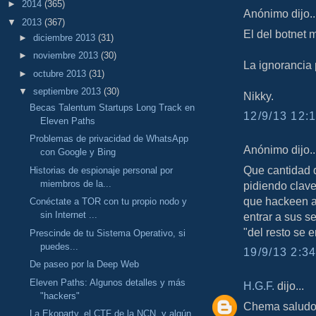
►
2014
(365)
Anónimo dijo..
▼
2013
(367)
El del botnet 
►
diciembre 2013
(31)
►
noviembre 2013
(30)
La ignorancia 
►
octubre 2013
(31)
▼
septiembre 2013
(30)
Nikky.
Becas Talentum Startups Long Track en
12/9/13 12:1
Eleven Paths
Problemas de privacidad de WhatsApp
Anónimo dijo..
con Google y Bing
Que cantidad d
Historias de espionaje personal por
miembros de la...
pidiendo clave
que hackeen a 
Conéctate a TOR con tu propio nodo y
sin Internet ...
entrar a sus se
"del resto se e
Prescinde de tu Sistema Operativo, si
puedes...
19/9/13 2:34
De paseo por la Deep Web
Eleven Paths: Algunos detalles y más
H.G.F.
dijo...
"hackers"
Chema saludo
La Ekoparty, el CTF de la NCN, y algún