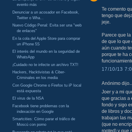
evento más
Te comento qu
Denunciar a un acosador en Facebook,
tengo que dej
Twitter o Wha...
jeje.
Nuevo Código Penal: Evita ser una "web
de enlaces"
Parece que la
En la cola del Apple Store para comprar
de que lo que
un iPhone 5S
aún cuando te
El interés del mundo en la seguridad de
porque te ha c
WhatsApp
funcionamiento
¡Cuidado no te infecte un archivo TXT!
17/10/13 7:0
Hackers, Hacktivistas & Ciber-
Criminales en los media
Anónimo dijo..
Con Google Chrome o Firefox tu iP local
está expuesta
Joer y a mi qu
que gracias a 
El virus de la NSA
fondo y sigo e
Facebook tiene problemas con la
de libros y d
indexación en Google
trabajan las má
Smartcities: Cómo parar el tráfico de
(que no encript
Moscú con porno
rooted) y que 