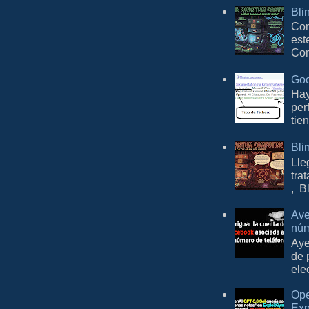
Bli
Con
est
Com
Goo
Hay
per
tie
Bli
Lle
tra
, B
Ave
núm
Aye
de 
ele
Ope
Exp