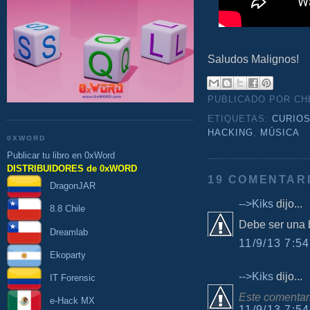
Saludos Malignos!
PUBLICADO POR C
ETIQUETAS:
CURIO
HACKING
,
MÚSICA
0XWORD
Publicar tu libro en 0xWord
DISTRIBUIDORES de 0xWORD
19 COMENTAR
DragonJAR
-->Kiks
dijo...
8.8 Chile
Debe ser una b
Dreamlab
11/9/13 7:54
Ekoparty
-->Kiks
dijo...
IT Forensic
Este comentari
e-Hack MX
11/9/13 7:54