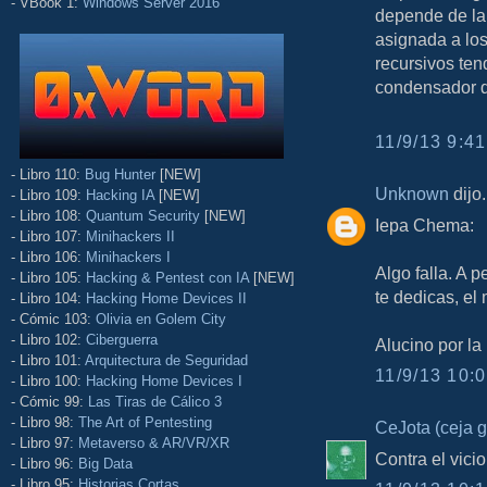
- VBook 1:
Windows Server 2016
depende de la 
asignada a los
recursivos ten
condensador d
11/9/13 9:41
- Libro 110:
Bug Hunter
[NEW]
Unknown
dijo.
- Libro 109:
Hacking IA
[NEW]
- Libro 108:
Quantum Security
[NEW]
Iepa Chema:
- Libro 107:
Minihackers II
- Libro 106:
Minihackers I
Algo falla. A 
- Libro 105:
Hacking & Pentest con IA
[NEW]
te dedicas, el
- Libro 104:
Hacking Home Devices II
- Cómic 103:
Olivia en Golem City
- Libro 102:
Ciberguerra
Alucino por la
- Libro 101:
Arquitectura de Seguridad
11/9/13 10:0
- Libro 100:
Hacking Home Devices I
- Cómic 99:
Las Tiras de Cálico 3
- Libro 98:
The Art of Pentesting
CeJota (ceja 
- Libro 97:
Metaverso & AR/VR/XR
Contra el vicio 
- Libro 96:
Big Data
- Libro 95:
Historias Cortas