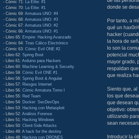
de las persona
- Cómic 71:
La Elite: #1
donde se desar
- Cómic 70:
La Elite: #1
- Cómic 69:
Armatura UNO: #4
- Cómic 68:
Armatura UNO: #3
Por tanto, a m
- Cómic 67:
Armatura UNO: #2
qué un hax0r/4
- Cómic 66:
Armatura UNO: #1
hacker (cuand
- Libro 65:
Empire: Hacking Avanzado
la hora de señ
- Cómic 64:
Tiras Cálico Electrónico
lo son la com
- Cómic 63:
Cómic Evil ONE #2
potencial much
- Libro 62:
Spring Boot
- Libro 61:
Arduino para Hackers
mayor grado, 
- Libro 60:
Machine Learning & Security
respaldan que 
- Libro 59:
Cómic Evil ONE #1
que realiza hac
- Libro 58:
Spring Boot & Angular
- Libro 57:
Riesgos Internet
Siento que, al
- Libro 56:
Cómic Armatura Tomo I
los que desean
- Libro 55:
Red Team
- Libro 54:
Docker: SecDevOps
que desean qu
- Libro 53:
Hacking con Metasploit
objetivo: obten
- Libro 52:
Análisis Forense
utilizando para
- Libro 51:
Hacking Windows
sean necesari
- Libro 50:
Client-Side Attacks
- Libro 49:
A hack for the destiny
Introducir la 
- Libro 48:
Hacking con DRONES