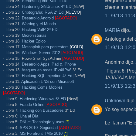
verguenza tore
- Libro 25:
Pentesting con Kali Linux
- Libro 24:
Hardening GNU/Linux 4ª ED
[NEW]
chema mientras
- Libro 23:
Criptografía: RSA 2ª Ed
[
NUEVO
]
11/9/13 11:3
- Libro 22:
Desarrollo Android
[AGOTADO]
- Libro 21:
Wardog y el Mundo
- Libro 20:
Hacking VoIP 2ª ED
MARIA
dijo...
- Libro 19:
Microhistorias
Antología del 
- Libro 18:
Hacker Épico
- Libro 17:
Metasploit para pentesters
[GOLD]
11/9/13 12:0
- Libro 16:
Windows Server 2012
[AGOTADO]
- Libro 15: PowerShell SysAdmin
[AGOTADO]
Anónimo dijo..
- Libro 14:
Desarrollo Apps iPad & iPhone
- Libro 13:
Ataques en redes IPv4/IPv6
3ª Ed
"Figura 6: Pr
- Libro 12:
Hacking SQL Injection 4ª Ed
[NEW]
JAJAJAJA Me 
- Libro 11:
Aplicación ENS con Microsoft
11/9/13 12:3
- Libro 10:
Hacking Coms Mobiles
[AGOTADO]
- Libro 9:
Hardening Windows 6ª ED
[New!]
Unknown
dijo.
- Libro 8:
Fraude Online
[AGOTADO]
Yo soy especi
- Libro 7:
Hacking con Buscadores
3ª Ed
- Libro 6:
Una al Día
- Libro 5:
DNI-e: Tecnología y usos
[*]
Le llaman "Efe
- Libro 4:
SPS 2010: Seguridad
[AGOTADO]
- Libro 3:
MS Forefront TMG 2010
[*]