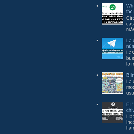
Wha
fác
Cir
cas
más
La 
núm
Las
bus
lo 
Bli
La 
mod
usu
El 
chi
Hac
Inc
lla