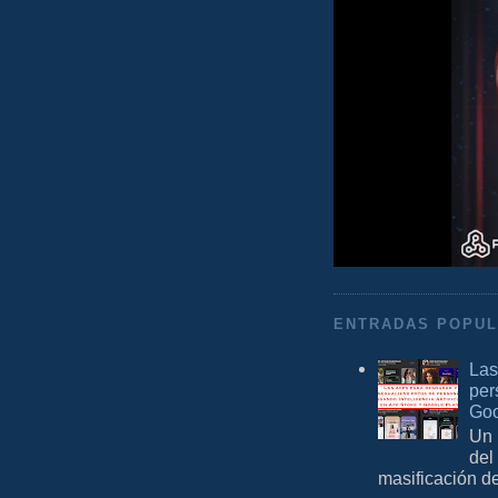
ENTRADAS POPU
Las
per
Goo
Un 
del
masificación d