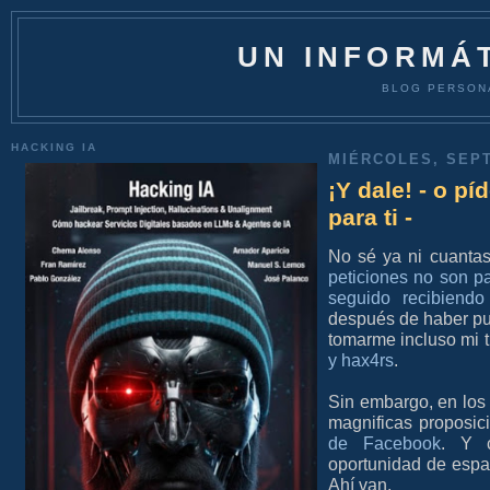
UN INFORMÁT
BLOG PERSON
HACKING IA
MIÉRCOLES, SEPT
¡Y dale! - o 
para ti -
No sé ya ni cuanta
peticiones no son pa
seguido recibiend
después de haber pu
tomarme incluso mi 
y hax4rs
.
Sin embargo, en los 
magnificas proposic
de Facebook
. Y c
oportunidad de espa
Ahí van.