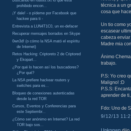
Buscando en robots.txt lo que está
técnica a un 
prohibido encon...
cosa que hace
¡Y dale! - o pídeme por Facebook que
hackee para ti -
Un tio como y
Entrevista a LUN4T1C0, un ex-defacer
escasear ulti
Recuperar mensajes borrados en Skype
cabeza enviar 
0wn3d! (o cómo la NSA mató el espíritu
Madre mia com
de Internet)
Retos Hacking: Criptoreto 2 de Criptored
Ánimo Chema, 
y Ekopart...
trabajo.
¿Por qué lo hacen así los buscadores?
¿Por qué?
P.S: Yo creo q
La NSA prefiere hackear routers y
Maligno! :D
switches para es...
P.S.S: Encanta
Bloqueo de conexiones autenticadas
aprender de ti
desde la red TOR
Cursos, Eventos y Conferencias para
Fdo: Uno de S
este Septiembr...
9/12/13 11:2
¿Cómo ser anónimo en Internet? La red
TOR bajo sos...
Unknown
dijo.