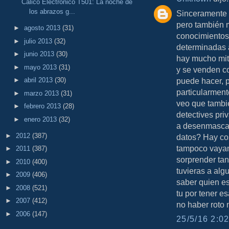
Cálico Electrónico T501: La noche de
los abrazos g...
Sinceramente 
pero también m
►
agosto 2013
(31)
conocimientos
►
julio 2013
(32)
determinadas 
►
junio 2013
(30)
hay mucho mit
►
mayo 2013
(31)
y se venden c
puede hacer, 
►
abril 2013
(30)
particularment
►
marzo 2013
(31)
veo que tambi
►
febrero 2013
(28)
detectives pr
►
enero 2013
(32)
a desenmascara
►
2012
(387)
datos? Hay cos
tampoco vayam
►
2011
(387)
sorprender tan
►
2010
(400)
tuvieras a alg
►
2009
(406)
saber quien es.
►
2008
(521)
tu por tener e
►
2007
(412)
no haber roto 
►
2006
(147)
25/5/16 2:02