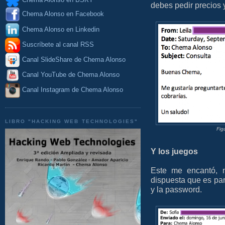
debes pedir precios
Chema Alonso en Facebook
Chema Alonso en Linkedin
Suscríbete al canal RSS
Canal SlideShare de Chema Alonso
Canal YouTube de Chema Alonso
Canal Instagram de Chema Alonso
LIBRO "HACKING WEB TECHNOLOGIES"
Fig
Y los juegos
Este me encantó, 
dispuesta que es par
y la password.