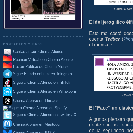
Figura 4: Con
El del jeroglífico élf
Este me costó desc
cuenta
Twitter
(
@ch
el mensaje.
CONTACTOS Y RRSS
Contactar con Chema Alonso
Reunión Virtual con Chema Alonso
Buzón Público de Chema Alonso
Sigue El lado del mal en Telegram
Sigue a Chema Alonso en TikTok
Sigue a Chema Alonso en Whakoom
Figura 
Chema Alonso en Threads
El "Face" un clásic
Sigue a Chema Alonso en Spotify
Sigue a Chema Alonso en Twitter / X
Algunos piensan que
Chema Alonso en Mastodon
gente que no tiene 
de la seguridad nos
Chema Alonso en BSKY