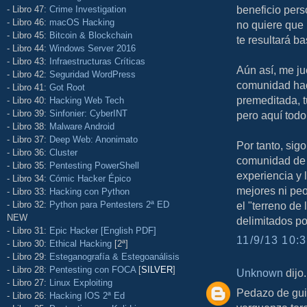
beneficio pers
- Libro 47:
Crime Investigation
- Libro 46:
macOS Hacking
no quiere que 
- Libro 45:
Bitcoin & Blockchain
te resultará ba
- Libro 44:
Windows Server 2016
- Libro 43:
Infraestructuras Críticas
Aún así, me ju
- Libro 42:
Seguridad WordPress
comunidad hac
- Libro 41:
Got Root
premeditada, t
- Libro 40:
Hacking Web Tech
- Libro 39:
Sinfonier: CyberINT
pero aquí todo
- Libro 38:
Malware Android
- Libro 37:
Deep Web: Anonimato
Por tanto, sig
- Libro 36:
Cluster
comunidad de 
- Libro 35:
Pentesting PowerShell
experiencia y l
- Libro 34:
Cómic Hacker Épico
mejores ni peo
- Libro 33:
Hacking con Python
- Libro 32:
Python para Pentesters 2ª ED
el "terreno de
NEW
delimitados p
- Libro 31:
Epic Hacker [English PDF]
11/9/13 10:3
- Libro 30:
Ethical Hacking
[2ª]
- Libro 29:
Esteganografía & Estegoanálisis
- Libro 28:
Pentesting con FOCA
[
SILVER
]
Unknown
dijo.
- Libro 27:
Linux Exploiting
Pedazo de guit
- Libro 26:
Hacking IOS 2ª Ed