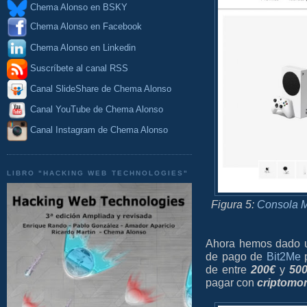
Chema Alonso en BSKY
Chema Alonso en Facebook
Chema Alonso en Linkedin
Suscríbete al canal RSS
Canal SlideShare de Chema Alonso
Canal YouTube de Chema Alonso
Canal Instagram de Chema Alonso
LIBRO "HACKING WEB TECHNOLOGIES"
Figura 5:
Consola M
Ahora hemos dado u
de pago de
Bit2Me
p
de entre
200€
y
500
pagar con
criptomo