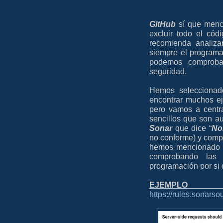
GitHub
sí que menc
excluir todo el cód
recomienda analiza
siempre el programa
podemos comprobar
seguridad.
Hemos seleccionad
encontrar muchos ej
pero vamos a cent
sencillos que son au
Sonar
que dice “
No
no conforme) y compa
hemos mencionado a
comprobando las v
programación por si 
EJ
https://rules.sonars