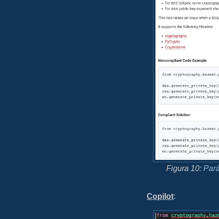
Figura 10:
Pará
Copilot
: