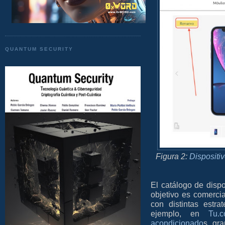
QUANTUM SECURITY
Figura 2:
Dispositi
El catálogo de disp
objetivo es comerci
con distintas estr
ejemplo, en
Tu.
acondicionado
s gra