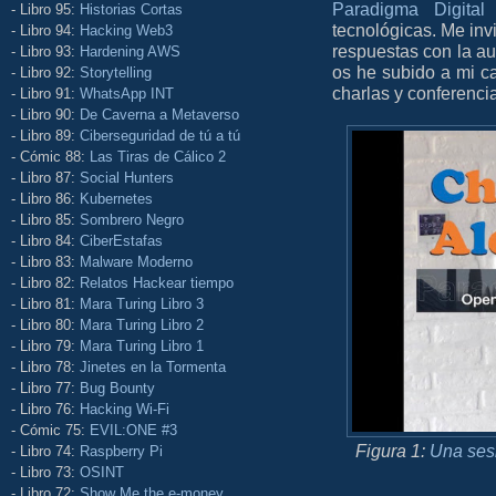
Paradigma Digital
p
- Libro 95:
Historias Cortas
tecnológicas. Me invi
- Libro 94:
Hacking Web3
respuestas con la au
- Libro 93:
Hardening AWS
os he subido a mi ca
- Libro 92:
Storytelling
charlas y conferenci
- Libro 91:
WhatsApp INT
- Libro 90:
De Caverna a Metaverso
- Libro 89:
Ciberseguridad de tú a tú
- Cómic 88:
Las Tiras de Cálico 2
- Libro 87:
Social Hunters
- Libro 86:
Kubernetes
- Libro 85:
Sombrero Negro
- Libro 84:
CiberEstafas
- Libro 83:
Malware Moderno
- Libro 82:
Relatos Hackear tiempo
- Libro 81:
Mara Turing Libro 3
- Libro 80:
Mara Turing Libro 2
- Libro 79:
Mara Turing Libro 1
- Libro 78:
Jinetes en la Tormenta
- Libro 77:
Bug Bounty
- Libro 76:
Hacking Wi-Fi
- Cómic 75:
EVIL:ONE #3
Figura 1:
Una ses
- Libro 74:
Raspberry Pi
- Libro 73:
OSINT
- Libro 72:
Show Me the e-money