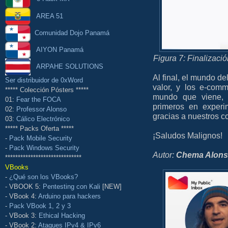
AREA 51
Comunidad Dojo Panamá
AIYON Panamá
Figura 7: Finalizaci
ARPAHE SOLUTIONS
Al final, el mundo de
Ser distribuidor de 0xWord
valor, y los e-com
***** Colección Pósters *****
mundo que viene,
01:
Fear the FOCA
primeros en exper
02:
Professor Alonso
gracias a nuestros 
03:
Cálico Electrónico
***** Packs Oferta *****
¡Saludos Malignos!
-
Pack Mobile Security
-
Pack Windows Security
Autor:
Chema Alon
******************************
VBooks
-
¿Qué son los VBooks?
- VBOOK 5:
Pentesting con Kali
[NEW]
- VBook 4:
Arduino para hackers
-
Pack VBook 1, 2 y 3
- VBook 3:
Ethical Hacking
- VBook 2:
Ataques IPv4 & IPv6