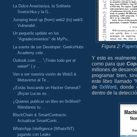
La Dulce Anastasiya, la Solitaria
Svetochka y la G...
Jumping level up (from) web2 (to) web3:
Vulnerabil...
Un pequeño update en los
"Agradecimientos" de MyPu...
Figura 2:
Papers
La suerte de ser Developer: GeeksHubs
Academy cele...
Y esto es realmente
Outlook.com .... "¡Tíralo todo por el
como para que
Copi
water!" ( y ...
millones de desarrol
Ven a ver nuestra visión de Web3 &
programar bien, si
Metaverso al Te...
este libro llamado “
de
0xWord
, donde 
¿Estás buscando un Hacker General?
dentro de la detecci
¡Bryan Lucas es...
¿Quieres publicar un libro en 0xWord?
Mándanos tu ...
BlockChain & SmartContracts:
Actualizar SmartContr...
WhatsApp Intelligence (WhatsINT)
jugando con Leaks