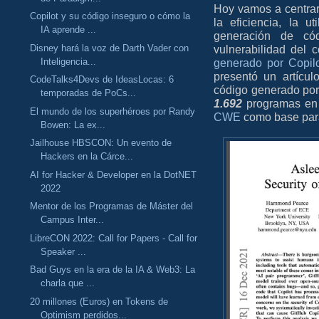
Hoy vamos a centrar
Copilot y su código inseguro o cómo la
la eficiencia, la u
IA aprende ...
generación de có
Disney hará la voz de Darth Vader con
vulnerabilidad del
Inteligencia...
generado por Copil
presentó un artícu
CodeTalks4Devs de IdeasLocas: 6
código generado po
temporadas de PoCs...
1.692
programas en 
El mundo de los superhéroes por Randy
CWE
como base para
Bowen: La ex...
Jailhouse HBSCON: Un evento de
Hackers en la Cárce...
AI for Hacker & Developer en la DotNET
2022
Mentor de los Programas de Máster del
Campus Inter...
LibreCON 2022: Call for Papers - Call for
Speaker ...
Bad Guys en la era de la IA & Web3: La
charla que ...
20 millones (Euros) en Tokens de
Optimism perdidos...