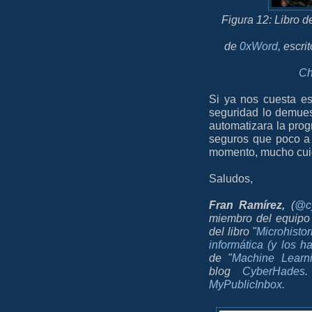
Figura 12: Libro d
de
0xWord
, escri
Ch
Si ya nos cuesta es
seguridad lo demues
automatizara la pro
seguros que poco a 
momento, mucho cui
Saludos,
Fran Ramírez
,
(
@c
miembro del equipo
del libro "
Microhistor
informática (y los h
de "
Machine Learni
blog
CyberHades
MyPublicInbox
.