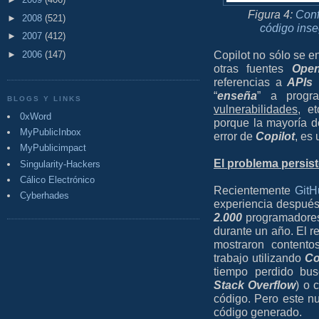
Figura 4:
Conf
►
2008
(521)
código inse
►
2007
(412)
Copilot no sólo se e
►
2006
(147)
otras fuentes
Ope
referencias a
APIs
i
“
enseña
” a prog
BLOGS Y LINKS
vulnerabilidades
, e
0xWord
porque la mayoría 
MyPublicInbox
error de
Copilot
, es
MyPublicimpact
El problema persis
Singularity-Hackers
Cálico Electrónico
Recientemente
GitH
Cyberhades
experiencia despué
2.000
programadores 
durante un año. El r
mostraron contento
trabajo utilizando
Co
tiempo perdido bus
Stack Overflow
) o 
código. Pero este n
código generado.