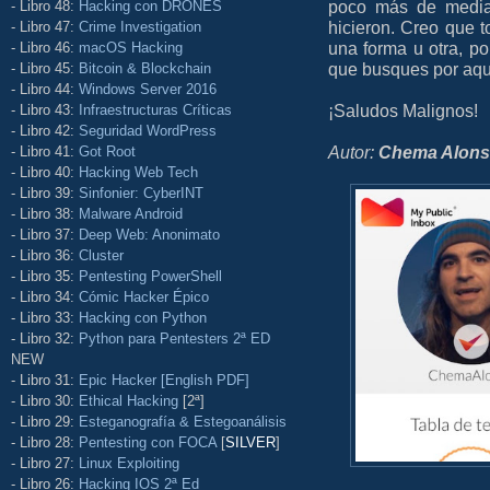
poco más de media
- Libro 48:
Hacking con DRONES
hicieron. Creo que t
- Libro 47:
Crime Investigation
una forma u otra, po
- Libro 46:
macOS Hacking
que busques por aqu
- Libro 45:
Bitcoin & Blockchain
- Libro 44:
Windows Server 2016
¡Saludos Malignos!
- Libro 43:
Infraestructuras Críticas
- Libro 42:
Seguridad WordPress
Autor:
Chema Alon
- Libro 41:
Got Root
- Libro 40:
Hacking Web Tech
- Libro 39:
Sinfonier: CyberINT
- Libro 38:
Malware Android
- Libro 37:
Deep Web: Anonimato
- Libro 36:
Cluster
- Libro 35:
Pentesting PowerShell
- Libro 34:
Cómic Hacker Épico
- Libro 33:
Hacking con Python
- Libro 32:
Python para Pentesters 2ª ED
NEW
- Libro 31:
Epic Hacker [English PDF]
- Libro 30:
Ethical Hacking
[2ª]
- Libro 29:
Esteganografía & Estegoanálisis
- Libro 28:
Pentesting con FOCA
[
SILVER
]
- Libro 27:
Linux Exploiting
- Libro 26:
Hacking IOS 2ª Ed