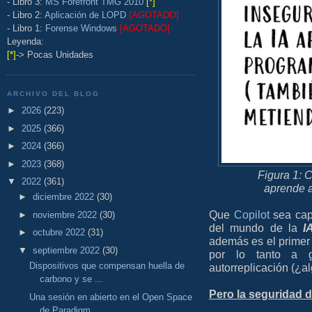
- Libro 3:
MS Forefront TMG 2010
[*]
- Libro 2:
Aplicación de LOPD
[AGOTADO]
- Libro 1:
Forense Windows
[AGOTADO]
Leyenda:
[*]
-> Pocas Unidades
ARCHIVO DEL BLOG
►
2026
(223)
►
2025
(366)
►
2024
(366)
►
2023
(368)
Figura 1: C
▼
2022
(361)
aprende a
►
diciembre 2022
(30)
Que
Copilot
sea capa
►
noviembre 2022
(30)
del mundo de la
I
►
octubre 2022
(31)
además es el primer
▼
septiembre 2022
(30)
por lo tanto a g
Dispositivos que compensan huella de
autorreplicación (¿a
carbono y se ...
Pero la seguridad 
Una sesión en abierto en el Open Space
de Paradigm...