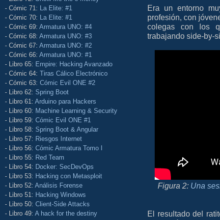
Era un entorno mu
- Cómic 71:
La Elite: #1
profesión, con jóven
- Cómic 70:
La Elite: #1
colegas con los 
- Cómic 69:
Armatura UNO: #4
trabajando side-by-s
- Cómic 68:
Armatura UNO: #3
- Cómic 67:
Armatura UNO: #2
- Cómic 66:
Armatura UNO: #1
- Libro 65:
Empire: Hacking Avanzado
- Cómic 64:
Tiras Cálico Electrónico
- Cómic 63:
Cómic Evil ONE #2
- Libro 62:
Spring Boot
- Libro 61:
Arduino para Hackers
- Libro 60:
Machine Learning & Security
- Libro 59:
Cómic Evil ONE #1
- Libro 58:
Spring Boot & Angular
- Libro 57:
Riesgos Internet
- Libro 56:
Cómic Armatura Tomo I
- Libro 55:
Red Team
- Libro 54:
Docker: SecDevOps
- Libro 53:
Hacking con Metasploit
Figura 2:
Una ses
- Libro 52:
Análisis Forense
- Libro 51:
Hacking Windows
- Libro 50:
Client-Side Attacks
El resultado del rat
- Libro 49:
A hack for the destiny