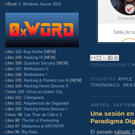
- VBook 1:
Windows Server 2016
- Libro 110:
Bug Hunter
[NEW]
- Libro 109:
Hacking IA
[NEW]
- Libro 108:
Quantum Security
[NEW]
PUBLICADO POR C
- Libro 107:
Minihackers II
- Libro 106:
Minihackers I
ETIQUETAS:
APPLE
- Libro 105:
Hacking & Pentest con IA
[NEW]
TOKENOMICS
,
WEB
- Libro 104:
Hacking Home Devices II
- Cómic 103:
Olivia en Golem City
- Libro 102:
Ciberguerra
- Libro 101:
Arquitectura de Seguridad
JUEVES, SEPTIEM
- Libro 100:
Hacking Home Devices I
Una sesión en
- Cómic 99:
Las Tiras de Cálico 3
Paradigma Dig
- Libro 98:
The Art of Pentesting
- Libro 97:
Metaverso & AR/VR/XR
El pasado
sábado 2
- Libro 96:
Big Data