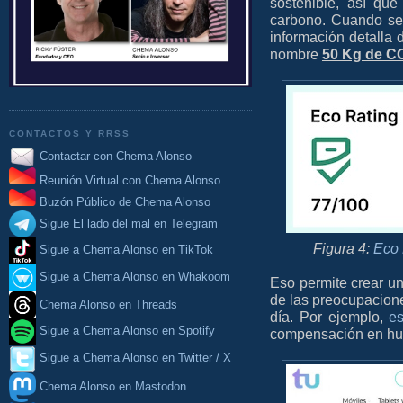
sostenible, así qu
carbono. Cuando sel
información detalla
nombre
50 Kg de C
CONTACTOS Y RRSS
Contactar con Chema Alonso
Reunión Virtual con Chema Alonso
Buzón Público de Chema Alonso
Sigue El lado del mal en Telegram
Figura 4:
Eco 
Sigue a Chema Alonso en TikTok
Sigue a Chema Alonso en Whakoom
Eso permite crear u
de las preocupacion
Chema Alonso en Threads
día. Por ejemplo,
e
Sigue a Chema Alonso en Spotify
compensación en hue
Sigue a Chema Alonso en Twitter / X
Chema Alonso en Mastodon