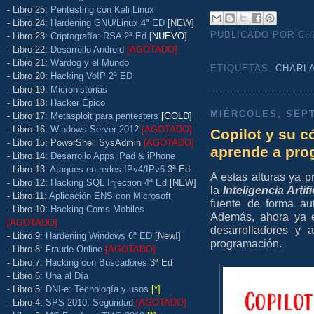
- Libro 25:
Pentesting con Kali Linux
- Libro 24:
Hardening GNU/Linux 4ª ED
[NEW]
PUBLICADO POR C
- Libro 23:
Criptografía: RSA 2ª Ed
[
NUEVO
]
- Libro 22:
Desarrollo Android
[AGOTADO]
- Libro 21:
Wardog y el Mundo
ETIQUETAS:
CHARL
- Libro 20:
Hacking VoIP 2ª ED
- Libro 19:
Microhistorias
- Libro 18:
Hacker Épico
MIÉRCOLES, SEPT
- Libro 17:
Metasploit para pentesters
[GOLD]
- Libro 16:
Windows Server 2012
[AGOTADO]
Copilot y su c
- Libro 15: PowerShell SysAdmin
[AGOTADO]
aprende a pro
- Libro 14:
Desarrollo Apps iPad & iPhone
- Libro 13:
Ataques en redes IPv4/IPv6
3ª Ed
A estas alturas ya 
- Libro 12:
Hacking SQL Injection 4ª Ed
[NEW]
la
Inteligencia Artifi
- Libro 11:
Aplicación ENS con Microsoft
fuente de forma au
- Libro 10:
Hacking Coms Mobiles
Además, ahora ya e
[AGOTADO]
desarrolladores y 
- Libro 9:
Hardening Windows 6ª ED
[New!]
programación.
- Libro 8:
Fraude Online
[AGOTADO]
- Libro 7:
Hacking con Buscadores
3ª Ed
- Libro 6:
Una al Día
- Libro 5:
DNI-e: Tecnología y usos
[*]
- Libro 4:
SPS 2010: Seguridad
[AGOTADO]