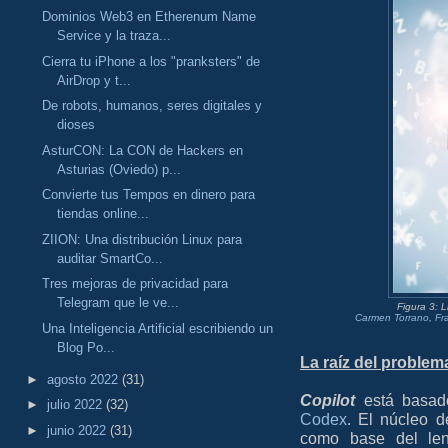
Dominios Web3 en Etherenum Name
Service y la traza...
Cierra tu iPhone a los "pranksters" de
AirDrop y t...
De robots, humanos, seres digitales y
dioses
AsturCON: La CON de Hackers en
Asturias (Oviedo) p...
Convierte tus Tempos en dinero para
tiendas online...
ZIION: Una distribución Linux para
auditar SmartCo...
Tres mejoras de privacidad para
Telegram que le ve...
Figura 3: 
Carmen Torrano
,
Fr
Una Inteligencia Artificial escribiendo un
Blog Po...
La raíz del problem
►
agosto 2022
(31)
Copilot
está basad
►
julio 2022
(32)
Codex
. El núcleo 
►
junio 2022
(31)
como base del len