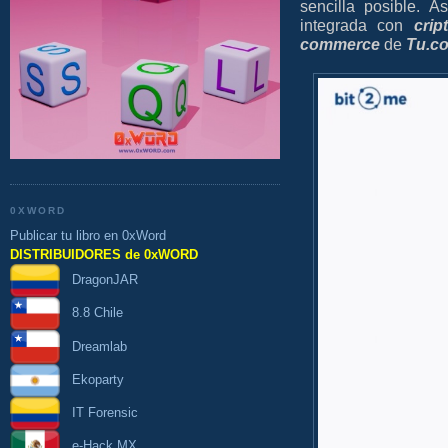
sencilla posible.
As
integrada con
cri
commerce
de
Tu.c
0XWORD
Publicar tu libro en 0xWord
DISTRIBUIDORES de 0xWORD
DragonJAR
8.8 Chile
Dreamlab
Ekoparty
IT Forensic
e-Hack MX