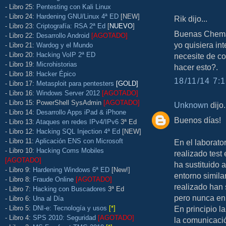
- Libro 25:
Pentesting con Kali Linux
- Libro 24:
Hardening GNU/Linux 4ª ED
[NEW]
Rik dijo...
- Libro 23:
Criptografía: RSA 2ª Ed
[
NUEVO
]
Buenas Chema,
- Libro 22:
Desarrollo Android
[AGOTADO]
yo quisiera in
- Libro 21:
Wardog y el Mundo
- Libro 20:
Hacking VoIP 2ª ED
necesite de 
- Libro 19:
Microhistorias
hacer esto?.
- Libro 18:
Hacker Épico
18/11/14 7:1
- Libro 17:
Metasploit para pentesters
[GOLD]
- Libro 16:
Windows Server 2012
[AGOTADO]
- Libro 15: PowerShell SysAdmin
[AGOTADO]
Unknown
dijo.
- Libro 14:
Desarrollo Apps iPad & iPhone
Buenos días!
- Libro 13:
Ataques en redes IPv4/IPv6
3ª Ed
- Libro 12:
Hacking SQL Injection 4ª Ed
[NEW]
- Libro 11:
Aplicación ENS con Microsoft
En el laborato
- Libro 10:
Hacking Coms Mobiles
realizado test
[AGOTADO]
ha sustituido 
- Libro 9:
Hardening Windows 6ª ED
[New!]
entorno simil
- Libro 8:
Fraude Online
[AGOTADO]
realizado han 
- Libro 7:
Hacking con Buscadores
3ª Ed
pero nunca en 
- Libro 6:
Una al Día
- Libro 5:
DNI-e: Tecnología y usos
[*]
En principio l
- Libro 4:
SPS 2010: Seguridad
[AGOTADO]
la comunicació