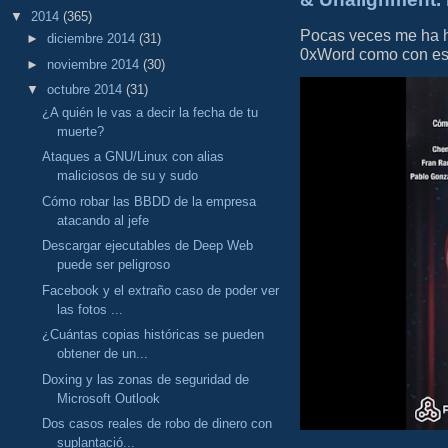
▼
2014
(365)
Pocas veces me ha he
►
diciembre 2014
(31)
0xWord como con este 
►
noviembre 2014
(30)
▼
octubre 2014
(31)
¿A quién le vas a decir la fecha de tu
muerte?
Ataques a GNU/Linux con alias
maliciosos de su y sudo
Cómo robar las BBDD de la empresa
atacando al jefe
Descargar ejecutables de Deep Web
puede ser peligroso
Facebook y el extraño caso de poder ver
las fotos ...
¿Cuántas copias históricas se pueden
obtener de un...
Doxing y las zonas de seguridad de
Microsoft Outlook
Dos casos reales de robo de dinero con
suplantació...