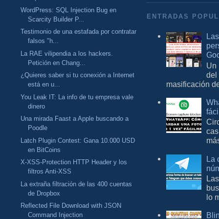
WordPress: SQL Injection Bug en
ENTRADAS POPU
Scarcity Builder P...
Testimonio de una estafada por contratar
Las
falsos "h...
per
La RAE vilipendia a los hackers.
Goo
Petición en Chang...
Un 
del
¿Quieres saber si tu conexión a Internet
masificación d
está en u...
You Leak IT: La info de tu empresa vale
Wha
dinero
fác
Una mirada Faast a Apple buscando a
Cir
Poodle
cas
más
Latch Plugin Contest: Gana 10.000 USD
en BitCoins
La 
X-XSS-Protection HTTP Header y los
núm
filtros Anti-XSS
Las
La extraña filtración de las 400 cuentas
bus
de Dropbox
lo 
Reflected File Download with JSON
Bli
Command Injection