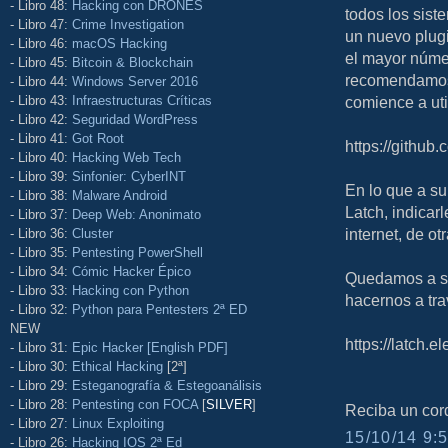
- Libro 48:
Hacking con DRONES
todos los sis
- Libro 47:
Crime Investigation
un nuevo plug
- Libro 46:
macOS Hacking
el mayor númer
- Libro 45:
Bitcoin & Blockchain
recomendamos q
- Libro 44:
Windows Server 2016
- Libro 43:
Infraestructuras Críticas
comience a util
- Libro 42:
Seguridad WordPress
- Libro 41:
Got Root
https://github
- Libro 40:
Hacking Web Tech
- Libro 39:
Sinfonier: CyberINT
En lo que a su
- Libro 38:
Malware Android
Latch, indicar
- Libro 37:
Deep Web: Anonimato
internet, de o
- Libro 36:
Cluster
- Libro 35:
Pentesting PowerShell
- Libro 34:
Cómic Hacker Épico
Quedamos a su
- Libro 33:
Hacking con Python
hacernos a tra
- Libro 32:
Python para Pentesters 2ª ED
NEW
https://latch.
- Libro 31:
Epic Hacker [English PDF]
- Libro 30:
Ethical Hacking
[2ª]
- Libro 29:
Esteganografía & Estegoanálisis
- Libro 28:
Pentesting con FOCA
[
SILVER
]
Reciba un cord
- Libro 27:
Linux Exploiting
15/10/14 9:5
- Libro 26:
Hacking IOS 2ª Ed