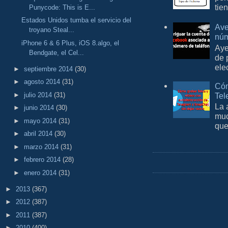
tie
Punycode: This is E...
Estados Unidos tumba el servicio del
Ave
troyano Steal...
núm
iPhone 6 & 6 Plus, iOS 8.algo, el
Aye
Bendgate, el Cel...
de 
ele
►
septiembre 2014
(30)
►
agosto 2014
(31)
Cóm
►
julio 2014
(31)
Tel
La 
►
junio 2014
(30)
muc
►
mayo 2014
(31)
que
►
abril 2014
(30)
►
marzo 2014
(31)
►
febrero 2014
(28)
►
enero 2014
(31)
►
2013
(367)
►
2012
(387)
►
2011
(387)
►
2010
(400)