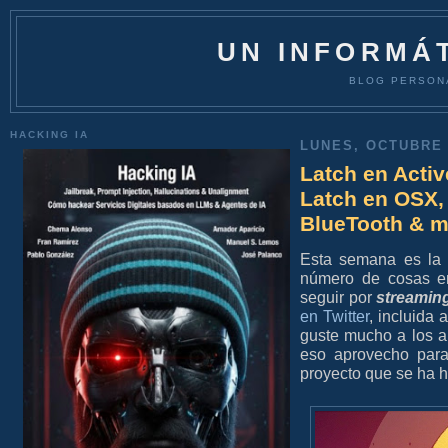
UN INFORMÁT
BLOG PERSON
HACKING IA
LUNES, OCTUBRE 
Latch en Activ
Latch en OSX, 
BlueTooth & m
Esta semana es la
número de cosas 
seguir por
streamin
en Twitter
, incluida
guste mucho a los a
eso aprovecho para
proyecto que se ha h