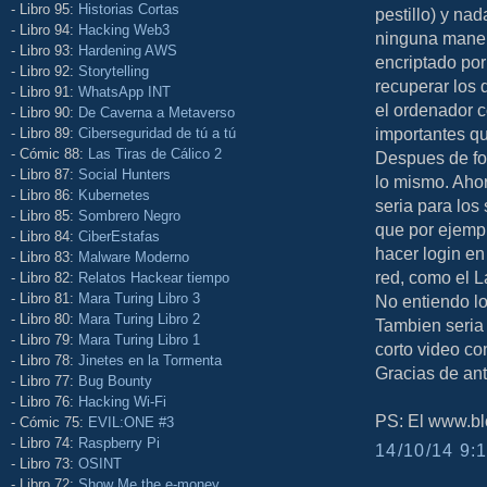
- Libro 95:
Historias Cortas
pestillo) y na
- Libro 94:
Hacking Web3
ninguna maner
- Libro 93:
Hardening AWS
encriptado por
- Libro 92:
Storytelling
recuperar los 
- Libro 91:
WhatsApp INT
el ordenador c
- Libro 90:
De Caverna a Metaverso
importantes qu
- Libro 89:
Ciberseguridad de tú a tú
- Cómic 88:
Las Tiras de Cálico 2
Despues de for
- Libro 87:
Social Hunters
lo mismo. Aho
- Libro 86:
Kubernetes
seria para los
- Libro 85:
Sombrero Negro
que por ejempl
- Libro 84:
CiberEstafas
hacer login en
- Libro 83:
Malware Moderno
red, como el L
- Libro 82:
Relatos Hackear tiempo
- Libro 81:
Mara Turing Libro 3
No entiendo l
- Libro 80:
Mara Turing Libro 2
Tambien seria
- Libro 79:
Mara Turing Libro 1
corto video con
- Libro 78:
Jinetes en la Tormenta
Gracias de ant
- Libro 77:
Bug Bounty
- Libro 76:
Hacking Wi-Fi
PS: El www.bl
- Cómic 75:
EVIL:ONE #3
- Libro 74:
Raspberry Pi
14/10/14 9:1
- Libro 73:
OSINT
- Libro 72:
Show Me the e-money