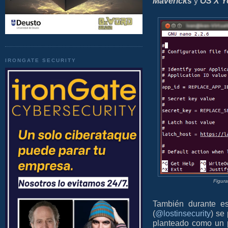
Mavericks
y
OS X Y
IRONGATE SECURITY
Figura
También durante e
(
@lostinsecurity
) se
planteado como un p