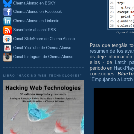
Chema Alonso en BSKY
Chema Alonso en Facebook
Chema Alonso en Linkedin
Suscríbete al canal RSS
Figura 4: In
Canal SlideShare de Chema Alonso
Para que tengáis t
Canal YouTube de Chema Alonso
resumen de los ava
os dejé información
Canal Instagram de Chema Alonso
ellas - de
Latch p
periodo en
HackPlay
conexiones
BlueTo
LIBRO "HACKING WEB TECHNOLOGIES"
"
Empujando a Latch 