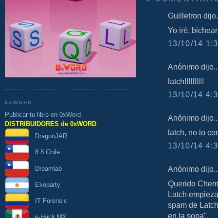
Guilletron dijo.
Yo iré, bichea
13/10/14 1:3
Anónimo dijo..
latch!!!!!!!!!!
13/10/14 4:3
0XWORD
Publicar tu libro en 0xWord
Anónimo dijo..
DISTRIBUIDORES de 0xWORD
latch, no lo con
DragonJAR
13/10/14 4:3
8.8 Chile
Anónimo dijo..
Dreamlab
Querido Chema,
Ekoparty
Latch empieza 
IT Forensic
spam de Latch 
en la sopa".
e-Hack MX