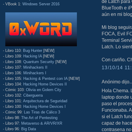
de Latch para
- VBook 1:
Windows Server 2016
BlueTooth e i
aún en mi blog
Mi blog seguir
FOCA, Evil FO
Terminal Servi
Latch. Lo sien
- Libro 110:
Bug Hunter
[NEW]
- Libro 109:
Hacking IA
[NEW]
Con cariño. C
- Libro 108:
Quantum Security
[NEW]
13/10/14 11:
- Libro 107:
Minihackers II
- Libro 106:
Minihackers I
- Libro 105:
Hacking & Pentest con IA
[NEW]
Anónimo dijo..
- Libro 104:
Hacking Home Devices II
- Cómic 103:
Olivia en Golem City
Hola Chema. L
- Libro 102:
Ciberguerra
laptop donde 
- Libro 101:
Arquitectura de Seguridad
paso el proceso
- Libro 100:
Hacking Home Devices I
Funcionaba. Ah
- Cómic 99:
Las Tiras de Cálico 3
si el Latch fu
- Libro 98:
The Art of Pentesting
capaz de hacer
- Libro 97:
Metaverso & AR/VR/XR
- Libro 96:
Big Data
contrasena no 