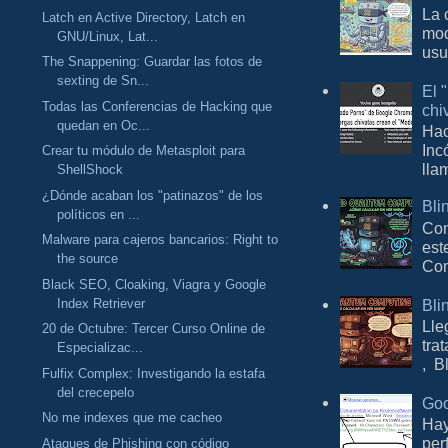
La 
Latch en Active Directory, Latch en
mod
GNU/Linux, Lat...
usu
The Snappening: Guardar las fotos de
sexting de Sn...
El 
Todas las Conferencias de Hacking que
chi
quedan en Oc...
Hac
Inc
Crear tu módulo de Metasploit para
lla
ShellShock
¿Dónde acaban los "patinazos" de los
Bli
políticos en ...
Con
Malware para cajeros bancarios: Right to
est
the source
Com
Black SEO, Cloaking, Viagra y Google
Bli
Index Retriever
Lle
20 de Octubre: Tercer Curso Online de
tra
Especializac...
, B
Fulfix Complex: Investigando la estafa
del crecepelo
Goo
No me indexes que me cacheo
Hay
per
Ataques de Phishing con código