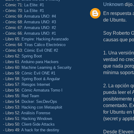
Unknown
dijo.
- Cómic 71:
La Elite: #1
- Cómic 70:
La Elite: #1
En respuesta a
- Cómic 69:
Armatura UNO: #4
de Ubuntu.
- Cómic 68:
Armatura UNO: #3
- Cómic 67:
Armatura UNO: #2
Soy Roberto G
- Cómic 66:
Armatura UNO: #1
- Libro 65:
Empire: Hacking Avanzado
causas que pod
- Cómic 64:
Tiras Cálico Electrónico
- Cómic 63:
Cómic Evil ONE #2
1. Una versión
- Libro 62:
Spring Boot
verdad no creo
- Libro 61:
Arduino para Hackers
que nada porqu
- Libro 60:
Machine Learning & Security
mínima soport
- Libro 59:
Cómic Evil ONE #1
- Libro 58:
Spring Boot & Angular
- Libro 57:
Riesgos Internet
2. La opción 
- Libro 56:
Cómic Armatura Tomo I
pueda leer el 
- Libro 55:
Red Team
posiblemente p
- Libro 54:
Docker: SecDevOps
comentado. Ex
- Libro 53:
Hacking con Metasploit
for Ubuntu en 
- Libro 52:
Análisis Forense
(secret y appI
- Libro 51:
Hacking Windows
- Libro 50:
Client-Side Attacks
- Libro 49:
A hack for the destiny
Desde Eleven 