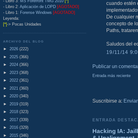
- Libro 3:
MS Forefront TMG 2010
[*]
cuando estén c
- Libro 2:
Aplicación de LOPD
[AGOTADO]
implementados 
- Libro 1:
Forense Windows
[AGOTADO]
De cualquier 
Leyenda:
concepto de l
[*]
-> Pocas Unidades
Paths, tratare
ARCHIVO DEL BLOG
Saludos del e
►
2026
(222)
19/11/14 9:0
►
2025
(366)
►
2024
(366)
Publicar un comenta
►
2023
(368)
Entrada más reciente
►
2022
(361)
►
2021
(360)
►
2020
(340)
Suscribirse a:
Enviar
►
2019
(319)
►
2018
(323)
►
2017
(339)
ENTRADA DESTAC
►
2016
(329)
Hacking IA: Jail
►
2015
(346)
& Unalignment. 