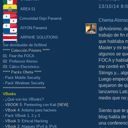
13/10/14 8:0
AREA 51
Comunidad Dojo Panamá
Chema Alons
AIYON Panamá
@Anónimo, des
trabajo de fin
ARPAHE SOLUTIONS
que hablaba mu
Ser distribuidor de 0xWord
Master y mi te
***** Colección Pósters *****
algunos se qu
01:
Fear the FOCA
FOCA y hablab
02:
Professor Alonso
me centré en 
03:
Cálico Electrónico
Strings y... a
***** Packs Oferta *****
-
Pack Mobile Security
Luego empecé 
-
Pack Windows Security
quejaron de q
******************************
lanzamos Latch
VBooks
medio que no 
-
¿Qué son los VBooks?
- VBOOK 5:
Pentesting con Kali
[NEW]
Siento que te 
- VBook 4:
Arduino para hackers
-
Pack VBook 1, 2 y 3
blog habla de 
- VBook 3:
Ethical Hacking
una conferenci
- VBook 2:
Ataques IPv4 & IPv6