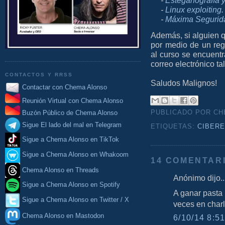
-
Esteganografía y
-
Linux exploiting
.
-
Máxima Segurida
Además, si alguien q
por medio de un reg
al curso se encuent
correo electrónico ta
CONTACTOS Y RRSS
Saludos Malignos!
Contactar con Chema Alonso
Reunión Virtual con Chema Alonso
PUBLICADO POR C
Buzón Público de Chema Alonso
Sigue El lado del mal en Telegram
ETIQUETAS:
CIBER
Sigue a Chema Alonso en TikTok
Sigue a Chema Alonso en Whakoom
14 COMENTAR
Chema Alonso en Threads
Anónimo dijo..
Sigue a Chema Alonso en Spotify
A ganar pasta 
Sigue a Chema Alonso en Twitter / X
veces en charl
Chema Alonso en Mastodon
6/10/14 8:51