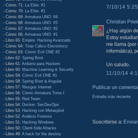
- Cómic 71:
La Elite: #1
7/10/14 5:25
- Cómic 70:
La Elite: #1
- Cómic 69:
Armatura UNO: #4
Christian Prie
- Cómic 68:
Armatura UNO: #3
- Cómic 67:
Armatura UNO: #2
¿Hay algún de
- Cómic 66:
Armatura UNO: #1
Estoy estudian
- Libro 65:
Empire: Hacking Avanzado
me llama (por
- Cómic 64:
Tiras Cálico Electrónico
informática), p
- Cómic 63:
Cómic Evil ONE #2
- Libro 62:
Spring Boot
- Libro 61:
Arduino para Hackers
Un saludo.
- Libro 60:
Machine Learning & Security
11/10/14 4:1
- Libro 59:
Cómic Evil ONE #1
- Libro 58:
Spring Boot & Angular
Publicar un comenta
- Libro 57:
Riesgos Internet
- Libro 56:
Cómic Armatura Tomo I
Entrada más reciente
- Libro 55:
Red Team
- Libro 54:
Docker: SecDevOps
- Libro 53:
Hacking con Metasploit
- Libro 52:
Análisis Forense
Suscribirse a:
Enviar
- Libro 51:
Hacking Windows
- Libro 50:
Client-Side Attacks
- Libro 49:
A hack for the destiny