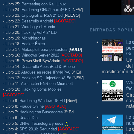
- Libro 25:
Pentesting con Kali Linux
- Libro 24:
Hardening GNU/Linux 4ª ED
[NEW]
- Libro 23:
Criptografía: RSA 2ª Ed
[
NUEVO
]
- Libro 22:
Desarrollo Android
[AGOTADO]
- Libro 21:
Wardog y el Mundo
ENTRADAS POPU
- Libro 20:
Hacking VoIP 2ª ED
- Libro 19:
Microhistorias
Las
- Libro 18:
Hacker Épico
per
- Libro 17:
Metasploit para pentesters
[GOLD]
Goo
- Libro 16:
Windows Server 2012
[AGOTADO]
Un 
- Libro 15: PowerShell SysAdmin
[AGOTADO]
del
- Libro 14:
Desarrollo Apps iPad & iPhone
masificación d
- Libro 13:
Ataques en redes IPv4/IPv6
3ª Ed
- Libro 12:
Hacking SQL Injection 4ª Ed
[NEW]
Wha
- Libro 11:
Aplicación ENS con Microsoft
fác
- Libro 10:
Hacking Coms Mobiles
Cir
[AGOTADO]
cas
- Libro 9:
Hardening Windows 6ª ED
[New!]
más
- Libro 8:
Fraude Online
[AGOTADO]
- Libro 7:
Hacking con Buscadores
3ª Ed
La 
- Libro 6:
Una al Día
núm
- Libro 5:
DNI-e: Tecnología y usos
[*]
Las
- Libro 4:
SPS 2010: Seguridad
[AGOTADO]