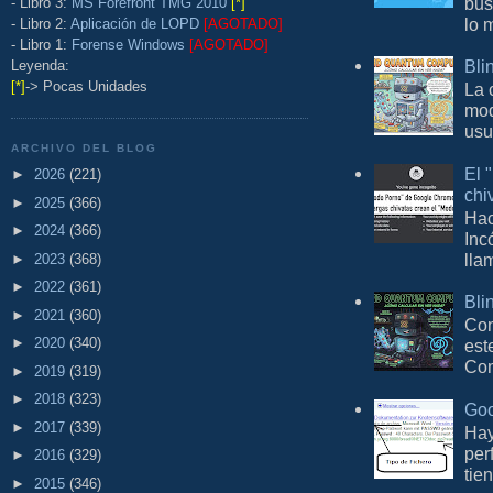
bus
- Libro 3:
MS Forefront TMG 2010
[*]
lo 
- Libro 2:
Aplicación de LOPD
[AGOTADO]
- Libro 1:
Forense Windows
[AGOTADO]
Bli
Leyenda:
[*]
-> Pocas Unidades
La 
mod
usu
ARCHIVO DEL BLOG
El 
►
2026
(221)
chi
►
2025
(366)
Hac
►
2024
(366)
Inc
lla
►
2023
(368)
►
2022
(361)
Bli
►
2021
(360)
Con
►
2020
(340)
est
Com
►
2019
(319)
►
2018
(323)
Goo
►
2017
(339)
Hay
per
►
2016
(329)
tie
►
2015
(346)