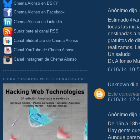
Chema Alonso en BSKY
Anónimo dijo..
Chema Alonso en Facebook
Estimado @an
Chema Alonso en Linkedin
todas las inic
Suscríbete al canal RSS
destinadas a o
gratuitos de d
Canal SlideShare de Chema Alonso
realizamos. La
Canal YouTube de Chema Alonso
Un saludo
Canal Instagram de Chema Alonso
Dr. Alfonso Mu
6/10/14 10:5
LIBRO "HACKING WEB TECHNOLOGIES"
Unknown
dijo.
Este comentari
6/10/14 12:4
Anónimo dijo..
De 16h a 18h y
Hay gente que 
Aunque parezca