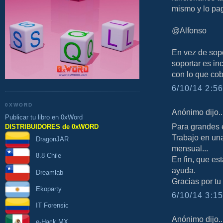
mismo y lo pa
@Alfonso
En vez de sop
soportar es in
con lo que cob
6/10/14 2:56
0XWORD
Anónimo dijo..
Publicar tu libro en 0xWord
Para grandes 
DISTRIBUIDORES de 0xWORD
Trabajo en una
DragonJAR
mensual...
8.8 Chile
En fin, que es
ayuda.
Dreamlab
Gracias por tu
Ekoparty
6/10/14 3:15
IT Forensic
Anónimo dijo..
e-Hack MX