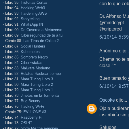
- Libro 95:
Historias Cortas
con lo que cob
- Libro 94:
Hacking Web3
- Libro 93:
Hardening AWS
Dr. Alfonso M
- Libro 92:
Storytelling
@mindcrypt
- Libro 91:
WhatsApp INT
@criptored
- Libro 90:
De Caverna a Metaverso
- Libro 89:
Ciberseguridad de tú a tú
6/10/14 5:39
- Cómic 88:
Las Tiras de Cálico 2
- Libro 87:
Social Hunters
Anónimo dijo..
- Libro 86:
Kubernetes
- Libro 85:
Sombrero Negro
Chema no te m
- Libro 84:
CiberEstafas
clase ^^
- Libro 83:
Malware Moderno
- Libro 82:
Relatos Hackear tiempo
Buen temario 
- Libro 81:
Mara Turing Libro 3
- Libro 80:
Mara Turing Libro 2
6/10/14 9:57
- Libro 79:
Mara Turing Libro 1
- Libro 78:
Jinetes en la Tormenta
Oscoke
dijo...
- Libro 77:
Bug Bounty
- Libro 76:
Hacking Wi-Fi
Ojala pudieran
- Cómic 75:
EVIL:ONE #3
inscribiría sin
- Libro 74:
Raspberry Pi
- Libro 73:
OSINT
Saludos.
- Libro 72:
Show Me the e-money