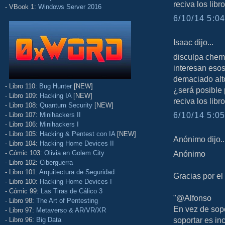
reciva los libr
- VBook 1:
Windows Server 2016
6/10/14 5:04
Isaac dijo...
disculpa chema
interesan esos
demaciado alt
- Libro 110:
Bug Hunter
[NEW]
¿será posible 
- Libro 109:
Hacking IA
[NEW]
reciva los libr
- Libro 108:
Quantum Security
[NEW]
6/10/14 5:05
- Libro 107:
Minihackers II
- Libro 106:
Minihackers I
- Libro 105:
Hacking & Pentest con IA
[NEW]
Anónimo dijo..
- Libro 104:
Hacking Home Devices II
- Cómic 103:
Olivia en Golem City
Anónimo
- Libro 102:
Ciberguerra
- Libro 101:
Arquitectura de Seguridad
Gracias por el
- Libro 100:
Hacking Home Devices I
- Cómic 99:
Las Tiras de Cálico 3
"@Alfonso
- Libro 98:
The Art of Pentesting
En vez de sop
- Libro 97:
Metaverso & AR/VR/XR
soportar es in
- Libro 96:
Big Data