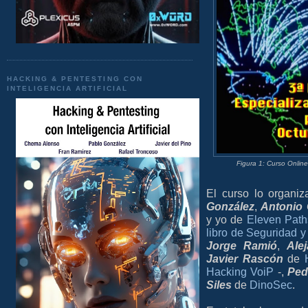
HACKING & PENTESTING CON
INTELIGENCIA ARTIFICIAL
Figura 1: Curso Online
El curso lo organi
González
,
Antonio
y yo de
Eleven Path
libro de Seguridad 
Jorge Ramió
,
Ale
Javier Rascón
de
Hacking VoiP
-,
Ped
Siles
de
DinoSec
.