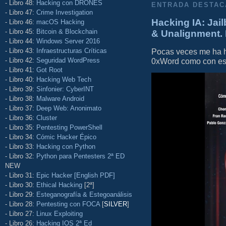
- Libro 48:
Hacking con DRONES
ENTRADA DESTAC
- Libro 47:
Crime Investigation
Hacking IA: Jail
- Libro 46:
macOS Hacking
- Libro 45:
Bitcoin & Blockchain
& Unalignment. 
- Libro 44:
Windows Server 2016
- Libro 43:
Infraestructuras Críticas
Pocas veces me ha he
- Libro 42:
Seguridad WordPress
0xWord como con este 
- Libro 41:
Got Root
- Libro 40:
Hacking Web Tech
- Libro 39:
Sinfonier: CyberINT
- Libro 38:
Malware Android
- Libro 37:
Deep Web: Anonimato
- Libro 36:
Cluster
- Libro 35:
Pentesting PowerShell
- Libro 34:
Cómic Hacker Épico
- Libro 33:
Hacking con Python
- Libro 32:
Python para Pentesters 2ª ED
NEW
- Libro 31:
Epic Hacker [English PDF]
- Libro 30:
Ethical Hacking
[2ª]
- Libro 29:
Esteganografía & Estegoanálisis
- Libro 28:
Pentesting con FOCA
[
SILVER
]
- Libro 27:
Linux Exploiting
- Libro 26:
Hacking IOS 2ª Ed