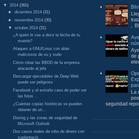
▼
2014
(365)
Bli
►
diciembre 2014
(31)
Lle
tra
►
noviembre 2014
(30)
, B
▼
octubre 2014
(31)
¿A quién le vas a decir la fecha de tu
Ave
muerte?
núm
Ataques a GNU/Linux con alias
Aye
maliciosos de su y sudo
de 
ele
Cómo robar las BBDD de la empresa
atacando al jefe
Ope
Descargar ejecutables de Deep Web
Exp
puede ser peligroso
par
Facebook y el extraño caso de poder ver
La 
las fotos ...
pos
seguridad repo
¿Cuántas copias históricas se pueden
obtener de un...
Doxing y las zonas de seguridad de
Microsoft Outlook
Dos casos reales de robo de dinero con
suplantació...