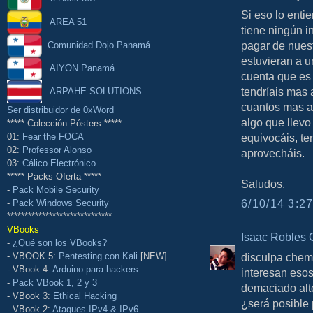
Si eso lo ent
AREA 51
tiene ningún i
pagar de nuest
Comunidad Dojo Panamá
estuvieran a u
AIYON Panamá
cuenta que es 
tendríais mas
ARPAHE SOLUTIONS
cuantos mas a
Ser distribuidor de 0xWord
algo que llevo
***** Colección Pósters *****
equivocáis, te
01:
Fear the FOCA
02:
Professor Alonso
aprovecháis.
03:
Cálico Electrónico
***** Packs Oferta *****
Saludos.
-
Pack Mobile Security
6/10/14 3:27
-
Pack Windows Security
******************************
VBooks
Isaac Robles 
-
¿Qué son los VBooks?
disculpa chema
- VBOOK 5:
Pentesting con Kali
[NEW]
- VBook 4:
Arduino para hackers
interesan esos
-
Pack VBook 1, 2 y 3
demaciado alt
- VBook 3:
Ethical Hacking
¿será posible 
- VBook 2:
Ataques IPv4 & IPv6