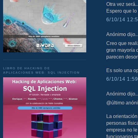
Otra vez será..
Espero que lo 
6/10/14 12:5
Anónimo dijo..
Creo que reali
gran mayoría q
parecen desor
LIBRO DE HACKING DE
Es solo una op
APLICACIONES WEB: SQL INJECTION
6/10/14 1:59
Anónimo dijo..
@último anón
La orientación
personas físic
empresa no le 
funcionarios t