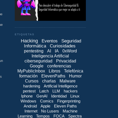
ue
ue
ETIQUETAS
Hacking
Eventos
Seguridad
Informática
Curiosidades
pentesting
AI
IA
0xWord
Inteligencia Artificial
ciberseguridad
Privacidad
un
Google
conferencias
MyPublicInbox
Libros
Telefónica
formación
ElevenPaths
Humor
es
Cursos
charlas
Malware
hardening
Artificial Intelligence
pentest
Latch
LLM
hackers
Iphone
GenAI
Identidad
Linux
Windows
Comics
Fingerprinting
Android
Apple
Eleven Paths
Internet
No Lusers
Machine
Learning
Tempos
FOCA
Spectra