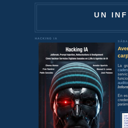
UN IN
HACKING IA
SÁBA
Aver
car
La gr
caden
servi
funci
audit
Infor
En es
crede
parám