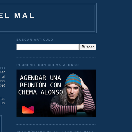
EL MAL
BUSCAR ARTÍCULO
REUNIRSE CON CHEMA ALONSO
una
ier
 el
una
net
las
 un