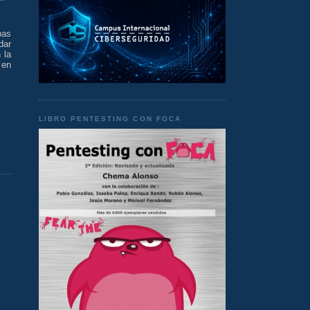
bas
dar
 la
 en
LIBRO PENTESTING CON FOCA