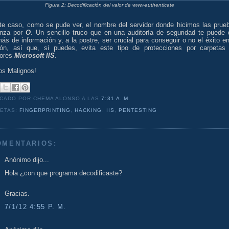
Figura 2: Decodificación del valor de www-authenticate
te caso, como se pude ver, el nombre del servidor donde hicimos las prue
nza por
O
. Un sencillo truco que en una auditoría de seguridad te puede 
ás de información y, a la postre, ser crucial para conseguir o no el éxito en
sión, así que, si puedes, evita este tipo de protecciones por carpetas
dores
Microsoft IIS
.
os Malignos!
ICADO POR CHEMA ALONSO
A LAS
7:31 A. M.
UETAS:
FINGERPRINTING
,
HACKING
,
IIS
,
PENTESTING
OMENTARIOS:
Anónimo dijo...
Hola ¿con que programa decodificaste?
Gracias.
7/1/12 4:55 P. M.