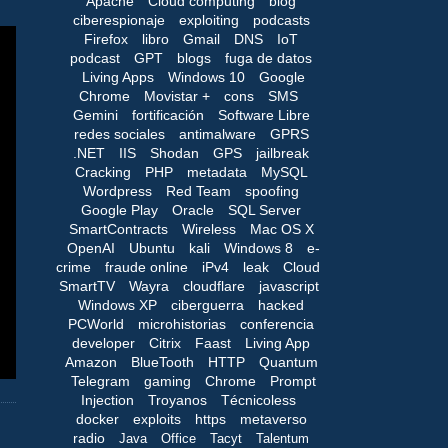
Apache
Cloud computing
blog
ciberespionaje
exploiting
podcasts
Firefox
libro
Gmail
DNS
IoT
podcast
GPT
blogs
fuga de datos
Living Apps
Windows 10
Google
Chrome
Movistar +
cons
SMS
Gemini
fortificación
Software Libre
redes sociales
antimalware
GPRS
.NET
IIS
Shodan
GPS
jailbreak
Cracking
PHP
metadata
MySQL
Wordpress
Red Team
spoofing
Google Play
Oracle
SQL Server
SmartContracts
Wireless
Mac OS X
OpenAI
Ubuntu
kali
Windows 8
e-
crime
fraude online
iPv4
leak
Cloud
SmartTV
Wayra
cloudflare
javascript
Windows XP
ciberguerra
hacked
PCWorld
microhistorias
conferencia
developer
Citrix
Faast
Living App
Amazon
BlueTooth
HTTP
Quantum
Telegram
gaming
Chrome
Prompt
Injection
Troyanos
Técnicoless
docker
exploits
https
metaverso
radio
Java
Office
Tacyt
Talentum