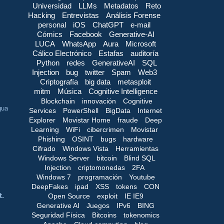
Universidad
LLMs
Metadatos
Reto
Hacking
Entrevistas
Análisis Forense
personal
iOS
ChatGPT
e-mail
Cómics
Facebook
Generative-AI
LUCA
WhatsApp
Aura
Microsoft
Cálico Electrónico
Estafas
auditoría
Python
redes
GenerativeAI
SQL
Injection
bug
twitter
Spam
Web3
Criptografía
big data
metasploit
mitm
Música
Cognitive Intelligence
Blockchain
innovación
Cognitive
gua
Services
PowerShell
BigData
Internet
Explorer
Movistar Home
fraude
Deep
Learning
WiFi
cibercrimen
Movistar
Phishing
OSINT
bugs
hardware
Cifrado
Windows Vista
Herramientas
Windows Server
bitcoin
Blind SQL
Injection
criptomonedas
2FA
Windows 7
programación
Youtube
DeepFakes
ipad
XSS
tokens
CON
t.
Open Source
exploit
IE IE9
Generative AI
Juegos
IPv6
BING
Seguridad Física
Bitcoins
tokenomics