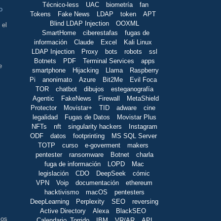
Técnico-less
UAC
biometría
fan
o
Tokens
Fake News
LDAP
token
APT
Blind LDAP Injection
OOXML
 el
SmartHome
ciberestafas
fugas de
información
Claude
Excel
Kali Linux
LDAP Injection
Proxy
bots
robots
ssl
Botnets
PDF
Terminal Services
apps
e
smartphone
Hijacking
Llama
Raspberry
Pi
anonimato
Azure
Bit2Me
Evil Foca
TOR
chatbot
dibujos
esteganografía
Agentic
FakeNews
Firewall
MetaShield
Protector
Movistar+
TID
adware
cine
legalidad
Fugas de Datos
Movistar Plus
NFTs
nft
singularity hackers
Instagram
ODF
datos
footprinting
MS SQL Server
TOTP
curso
e-goverment
makers
pentester
ransomware
Botnet
charla
fuga de información
LOPD
Mac
s
legislación
CDO
DeepSeek
cómic
VPN
Voip
documentación
ethereum
hacktivismo
macOS
pentesters
DeepLearning
Perplexity
SEO
reversing
Active Directory
Alexa
BlackSEO
los
Calendario_Torrido
IBM
VR/AR
API