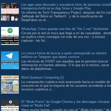
Las apps para desnudar y sexualizar fotos de personas usand
Inteligencia Artificial en App Store y Google Play
Un informe de Tech Transparency Project, después del lío con
Jailbreak del Bikini en Twitter/X , y de la masificación de
DeepFakes en el...
WhatsApp: Cómo guardar una foto de "Ver 1 vez" fácilmente
Circula por la red un truco que llegó a mí de casualidad , dond
se explica cómo conseguir ver más de una vez - e incluso
capturar - las fot...
La curiosa forma de buscar a quién corresponde un número
teléfono en Telegram que debes conocer
Las técnicas de OSINT son aquellas que te permiten buscar
información en fuentes abiertas. O lo que es lo mismo, sacar
datos de plataformas...
Blind Quantum Computing (1)
La computación cuántica está avanzando hacia un modelo de
consumo en el que la mayoría de los usuarios accederán a lo
recursos cuánticos a ...
El "Modo Porno" de Google Chrome y las descargas chivatas
crean el "Modo Fail"
Hace mucho tiempo, cuando se creo el " Modo Incógnito " de 