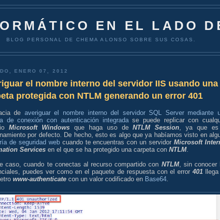
FORMÁTICO EN EL LADO D
BLOG PERSONAL DE CHEMA ALONSO SOBRE SUS COSAS.
DO, ENERO 07, 2012
iguar el nombre interno del servidor IIS usando una
peta protegida con NTLM generando un error 401
acia de
averiguar el nombre interno del servidor SQL Server mediante 
a de conexión con autenticación integrada
se puede replicar con cualqu
cio
Microsoft Windows
que haga uso de
NTLM Session
, ya que es
onamiento por defecto. De hecho, esto es algo que ya habíamos visto en alg
oría de seguridad web
cuando te encuentras con un servidor
Microsoft Inter
mation Services
en el que se ha protegido una carpeta con
NTLM
.
e caso, cuando te conectas al recurso compartido con
NTLM
, sin conocer 
nciales, puedes ver como en el paquete de respuesta con el error
401
llega
etro
www-authenticate
con un valor codificado en
Base64
.