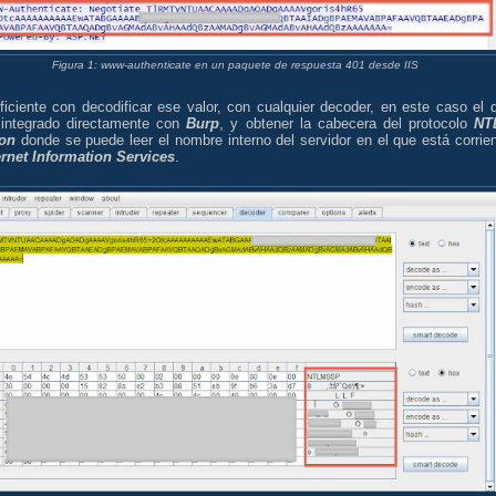
Figura 1: www-authenticate en un paquete de respuesta 401 desde IIS
ficiente con decodificar ese valor, con cualquier decoder, en este caso el 
 integrado directamente con
Burp
, y obtener la cabecera del protocolo
NT
on
donde se puede leer el nombre interno del servidor en el que está corrie
ernet Information Services
.