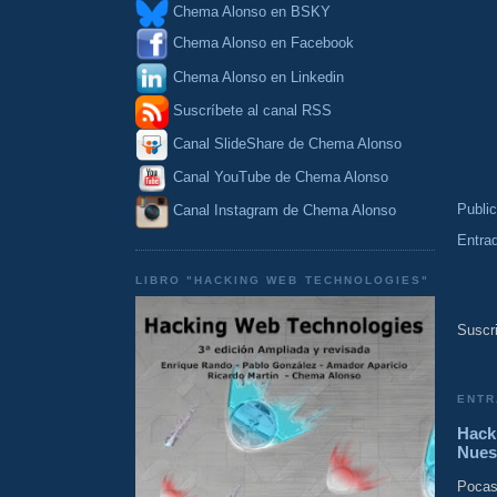
Chema Alonso en BSKY
Chema Alonso en Facebook
Chema Alonso en Linkedin
Suscríbete al canal RSS
Canal SlideShare de Chema Alonso
Canal YouTube de Chema Alonso
Publi
Canal Instagram de Chema Alonso
Entra
LIBRO "HACKING WEB TECHNOLOGIES"
Suscri
ENTR
Hacki
Nues
Pocas