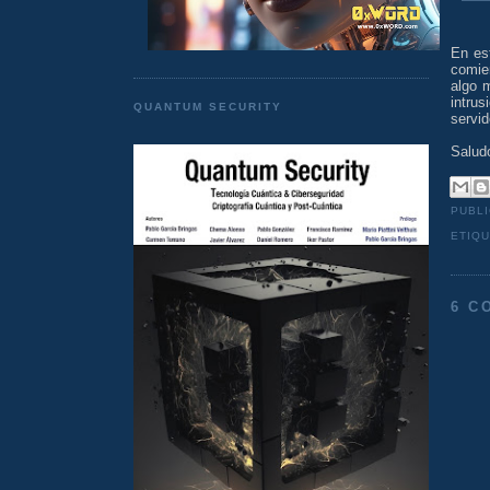
En es
comie
algo m
intru
QUANTUM SECURITY
servi
Salud
PUBL
ETIQ
6 C