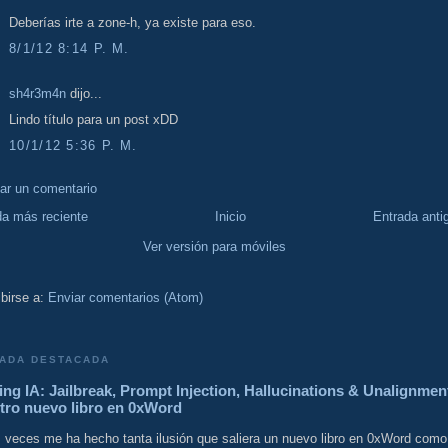
Deberías irte a zone-h, ya existe para eso.
8/1/12 8:14 P. M.
sh4r3m4n
dijo...
Lindo título para un post xDD
10/1/12 5:36 P. M.
car un comentario
da más reciente
Inicio
Entrada anti
Ver versión para móviles
birse a:
Enviar comentarios (Atom)
ADA DESTACADA
ng IA: Jailbreak, Prompt Injection, Hallucinations & Unalignmen
tro nuevo libro en 0xWord
 veces me ha hecho tanta ilusión que saliera un nuevo libro en 0xWord como