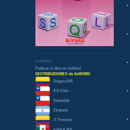
0XWORD
Publicar tu libro en 0xWord
DISTRIBUIDORES de 0xWORD
DragonJAR
8.8 Chile
Dreamlab
Ekoparty
IT Forensic
e-Hack MX