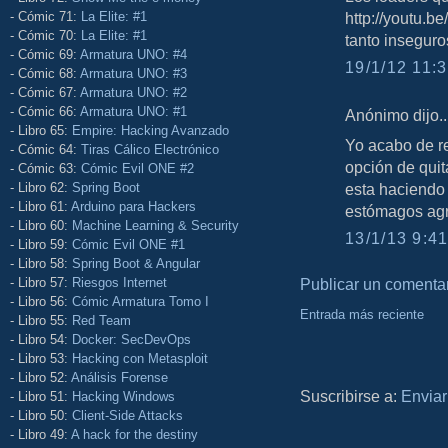
- Cómic 71:
La Elite: #1
http://youtu.b
- Cómic 70:
La Elite: #1
tanto inseguro
- Cómic 69:
Armatura UNO: #4
19/1/12 11:3
- Cómic 68:
Armatura UNO: #3
- Cómic 67:
Armatura UNO: #2
- Cómic 66:
Armatura UNO: #1
Anónimo dijo..
- Libro 65:
Empire: Hacking Avanzado
Yo acabo de re
- Cómic 64:
Tiras Cálico Electrónico
opción de quit
- Cómic 63:
Cómic Evil ONE #2
- Libro 62:
Spring Boot
esta haciendo 
- Libro 61:
Arduino para Hackers
estómagos agr
- Libro 60:
Machine Learning & Security
13/1/13 9:41
- Libro 59:
Cómic Evil ONE #1
- Libro 58:
Spring Boot & Angular
- Libro 57:
Riesgos Internet
Publicar un comenta
- Libro 56:
Cómic Armatura Tomo I
Entrada más reciente
- Libro 55:
Red Team
- Libro 54:
Docker: SecDevOps
- Libro 53:
Hacking con Metasploit
- Libro 52:
Análisis Forense
Suscribirse a:
Enviar
- Libro 51:
Hacking Windows
- Libro 50:
Client-Side Attacks
- Libro 49:
A hack for the destiny