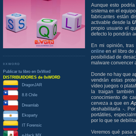
Aunque esto podría l
sistema en el equip
fabricantes están d
activable desde la
U
propio usuario el qu
defecto lo pondrán ac
En mi opinión, tras
online
en el libro de
posibilidad de desact
malware convencer al
0XWORD
Publicar tu libro en 0xWord
Donde no hay que ap
DISTRIBUIDORES de 0xWORD
vendrán estas prot
DragonJAR
vídeo juegos o plat
la traigan también
8.8 Chile
conocimiento de ca
cerveza a que en
Ap
Dreamlab
deshabilitarla -. P
portátiles, especial
Ekoparty
por lo que se debilit
IT Forensic
Veremos qué pasa en 
e-Hack MX