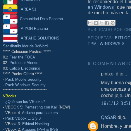
te recomiendo el li
en Windows
" que h
AREA 51
de mucho más en la
Comunidad Dojo Panamá
AIYON Panamá
PUBLICADO POR C
ETIQUETAS:
BITLO
ARPAHE SOLUTIONS
TPM
,
WINDOWS 8
Ser distribuidor de 0xWord
***** Colección Pósters *****
01:
Fear the FOCA
02:
Professor Alonso
6 COMENTARI
03:
Cálico Electrónico
pintxoj dijo...
***** Packs Oferta *****
-
Pack Mobile Security
Muy buena exp
-
Pack Windows Security
una cerveza a 
******************************
coche jeje. Un
VBooks
-
¿Qué son los VBooks?
19/1/12 8:51
- VBOOK 5:
Pentesting con Kali
[NEW]
- VBook 4:
Arduino para hackers
QaSaR
dijo...
-
Pack VBook 1, 2 y 3
- VBook 3:
Ethical Hacking
Hombre, y una
- VBook 2:
Ataques IPv4 & IPv6