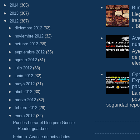
►
2014
(365)
Bli
►
2013
(367)
Lle
tra
▼
2012
(387)
, B
►
diciembre 2012
(32)
►
noviembre 2012
(32)
Ave
núm
►
octubre 2012
(38)
Aye
►
septiembre 2012
(35)
de 
►
agosto 2012
(31)
ele
►
julio 2012
(33)
Ope
►
junio 2012
(32)
Exp
►
mayo 2012
(31)
par
►
abril 2012
(30)
La 
pos
►
marzo 2012
(32)
seguridad repo
►
febrero 2012
(29)
▼
enero 2012
(32)
Puedes borrar el blog pero Google
Reader guarda el...
Febrero: Avance de actividades