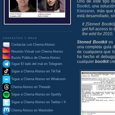
Uno de este tipo 
Bootkit
, una soluci
Kleissner
, más que i
está desarrollado, si
It [Stoned Bootki
get full access to
the wild for 2010.
CONTACTOS Y RRSS
Stoned Bootkit
es 
Contactar con Chema Alonso
una completa guía d
de cualquiera que 
Reunión Virtual con Chema Alonso
ha hecho el debuggi
Buzón Público de Chema Alonso
cualquier
bootkit
cre
Sigue El lado del mal en Telegram
Sigue a Chema Alonso en TikTok
Sigue a Chema Alonso en Whakoom
Chema Alonso en Threads
Sigue a Chema Alonso en Spotify
Sigue a Chema Alonso en Twitter / X
Chema Alonso en Mastodon