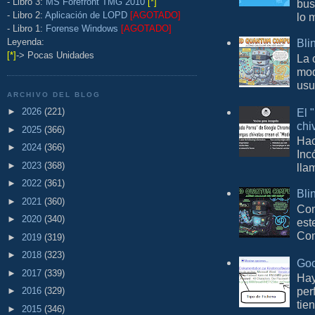
- Libro 3:
MS Forefront TMG 2010
[*]
bus
- Libro 2:
Aplicación de LOPD
[AGOTADO]
lo 
- Libro 1:
Forense Windows
[AGOTADO]
Leyenda:
Bli
[*]
-> Pocas Unidades
La 
mod
usu
ARCHIVO DEL BLOG
El 
►
2026
(221)
chi
►
2025
(366)
Hac
►
2024
(366)
Inc
►
2023
(368)
lla
►
2022
(361)
Bli
►
2021
(360)
Con
►
2020
(340)
est
Com
►
2019
(319)
►
2018
(323)
Goo
►
2017
(339)
Hay
per
►
2016
(329)
tie
►
2015
(346)