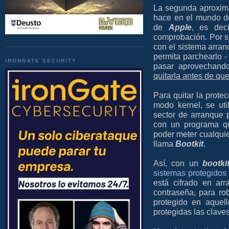
La segunda aproxima
hace en el mundo 
de
Apple
, es deci
comprobación. Por s
con el sistema arranc
permita parchearlo -
IRONGATE SECURITY
pasar aprovechando
quitarla antes de qu
Para quitar la protec
modo kernel, se uti
sector de arranque p
con un programa qu
poder meter cualquie
llama
Bootkit
.
Así, con un
bootki
sistemas protegidos
está cifrado en arr
contraseña, para rob
protegido en aquell
protegidas las claves