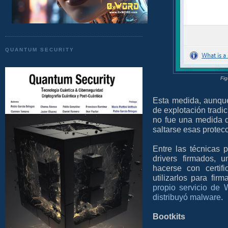
QUANTUM SECURITY
Fig
Esta medida, aunque
de explotación tradi
no fue una medida d
saltarse esas protec
Entre las técnicas p
drivers firmados, 
hacerse con certif
utilizarlos para fi
propio servicio de 
distribuyó malware
.
Bootkits