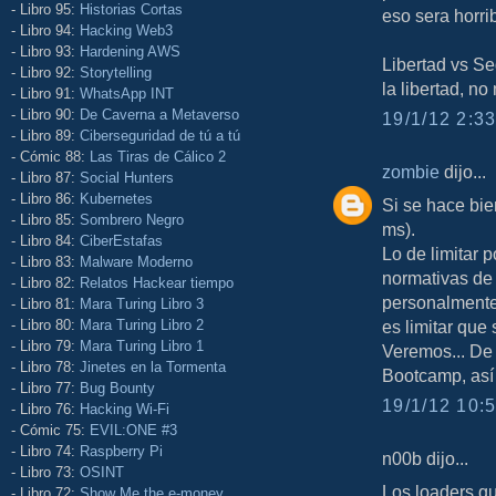
- Libro 95:
Historias Cortas
eso sera horrib
- Libro 94:
Hacking Web3
- Libro 93:
Hardening AWS
Libertad vs Se
- Libro 92:
Storytelling
la libertad, n
- Libro 91:
WhatsApp INT
- Libro 90:
De Caverna a Metaverso
19/1/12 2:33
- Libro 89:
Ciberseguridad de tú a tú
- Cómic 88:
Las Tiras de Cálico 2
zombie
dijo...
- Libro 87:
Social Hunters
- Libro 86:
Kubernetes
Si se hace bie
- Libro 85:
Sombrero Negro
ms).
- Libro 84:
CiberEstafas
Lo de limitar 
- Libro 83:
Malware Moderno
normativas de
- Libro 82:
Relatos Hackear tiempo
personalmente
- Libro 81:
Mara Turing Libro 3
- Libro 80:
Mara Turing Libro 2
es limitar que
- Libro 79:
Mara Turing Libro 1
Veremos... De 
- Libro 78:
Jinetes en la Tormenta
Bootcamp, así 
- Libro 77:
Bug Bounty
19/1/12 10:5
- Libro 76:
Hacking Wi-Fi
- Cómic 75:
EVIL:ONE #3
- Libro 74:
Raspberry Pi
n00b dijo...
- Libro 73:
OSINT
Los loaders qu
- Libro 72:
Show Me the e-money