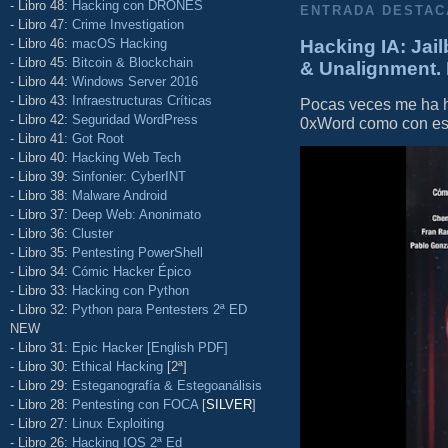
- Libro 48:
Hacking con DRONES
ENTRADA DESTAC
- Libro 47:
Crime Investigation
- Libro 46:
macOS Hacking
Hacking IA: Jail
- Libro 45:
Bitcoin & Blockchain
& Unalignment. 
- Libro 44:
Windows Server 2016
- Libro 43:
Infraestructuras Críticas
Pocas veces me ha he
- Libro 42:
Seguridad WordPress
0xWord como con este 
- Libro 41:
Got Root
- Libro 40:
Hacking Web Tech
- Libro 39:
Sinfonier: CyberINT
- Libro 38:
Malware Android
- Libro 37:
Deep Web: Anonimato
- Libro 36:
Cluster
- Libro 35:
Pentesting PowerShell
- Libro 34:
Cómic Hacker Épico
- Libro 33:
Hacking con Python
- Libro 32:
Python para Pentesters 2ª ED
NEW
- Libro 31:
Epic Hacker [English PDF]
- Libro 30:
Ethical Hacking
[2ª]
- Libro 29:
Esteganografía & Estegoanálisis
- Libro 28:
Pentesting con FOCA
[
SILVER
]
- Libro 27:
Linux Exploiting
- Libro 26:
Hacking IOS 2ª Ed