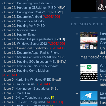
- Libro 25:
Pentesting con Kali Linux
- Libro 24:
Hardening GNU/Linux 4ª ED
[NEW]
- Libro 23:
Criptografía: RSA 2ª Ed
[
NUEVO
]
- Libro 22:
Desarrollo Android
[AGOTADO]
- Libro 21:
Wardog y el Mundo
ENTRADAS POPU
- Libro 20:
Hacking VoIP 2ª ED
- Libro 19:
Microhistorias
Las
- Libro 18:
Hacker Épico
per
- Libro 17:
Metasploit para pentesters
[GOLD]
Goo
- Libro 16:
Windows Server 2012
[AGOTADO]
Un 
- Libro 15: PowerShell SysAdmin
[AGOTADO]
del
- Libro 14:
Desarrollo Apps iPad & iPhone
masificación d
- Libro 13:
Ataques en redes IPv4/IPv6
3ª Ed
- Libro 12:
Hacking SQL Injection 4ª Ed
[NEW]
Wha
- Libro 11:
Aplicación ENS con Microsoft
fác
- Libro 10:
Hacking Coms Mobiles
Cir
[AGOTADO]
cas
- Libro 9:
Hardening Windows 6ª ED
[New!]
más
- Libro 8:
Fraude Online
[AGOTADO]
- Libro 7:
Hacking con Buscadores
3ª Ed
La 
- Libro 6:
Una al Día
núm
- Libro 5:
DNI-e: Tecnología y usos
[*]
- Libro 4:
SPS 2010: Seguridad
[AGOTADO]
Las