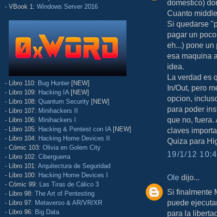
domestico) don
- VBook 1:
Windows Server 2016
Cuanto middle
Si quedarse "
pagar un poco
eh...) pone un
esa maquina a
idea.
La verdad es q
- Libro 110:
Bug Hunter
[NEW]
In/Out, pero m
- Libro 109:
Hacking IA
[NEW]
opcion, inclu
- Libro 108:
Quantum Security
[NEW]
para poder inst
- Libro 107:
Minihackers II
que no, fuera. 
- Libro 106:
Minihackers I
- Libro 105:
Hacking & Pentest con IA
[NEW]
claves importa
- Libro 104:
Hacking Home Devices II
Quiza para Hig
- Cómic 103:
Olivia en Golem City
19/1/12 10:4
- Libro 102:
Ciberguerra
- Libro 101:
Arquitectura de Seguridad
- Libro 100:
Hacking Home Devices I
Ole
dijo...
- Cómic 99:
Las Tiras de Cálico 3
Si finalmente 
- Libro 98:
The Art of Pentesting
puede ejecuta
- Libro 97:
Metaverso & AR/VR/XR
- Libro 96:
Big Data
para la libert