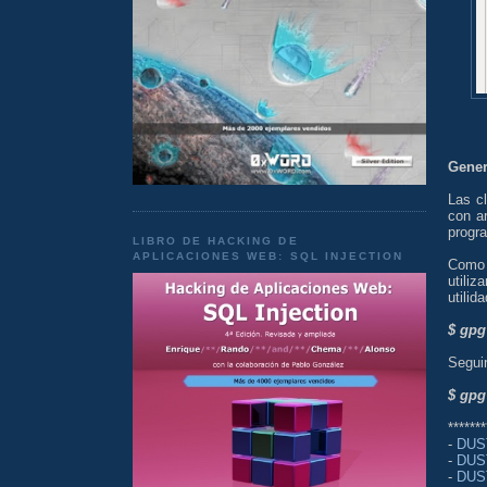
Gener
Las c
con a
progr
LIBRO DE HACKING DE
APLICACIONES WEB: SQL INJECTION
Como 
utili
utilid
$ gpg
Seguir
$ gpg
*******
-
DUST
-
DUST
-
DUST