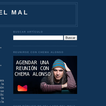
EL MAL
BUSCAR ARTÍCULO
**
REUNIRSE CON CHEMA ALONSO
**
ara
 la
ión
 se
lic
 la
 la