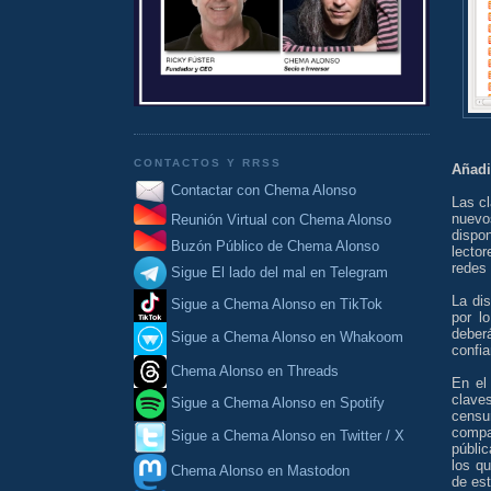
CONTACTOS Y RRSS
Añadi
Contactar con Chema Alonso
Las c
nuevo
Reunión Virtual con Chema Alonso
dispo
Buzón Público de Chema Alonso
lector
redes
Sigue El lado del mal en Telegram
La dis
Sigue a Chema Alonso en TikTok
por l
deber
Sigue a Chema Alonso en Whakoom
confia
Chema Alonso en Threads
En el
clave
Sigue a Chema Alonso en Spotify
censu
compa
Sigue a Chema Alonso en Twitter / X
públi
los q
Chema Alonso en Mastodon
de est