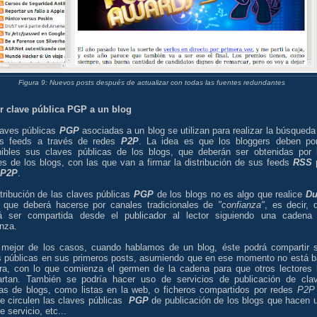
Figura 9: Nuevos posts después de actualizar con todas las fuentes redundantes
r clave pública PGP a un blog
laves públicas
PGP
asociadas a un blog se utilizan para realizar la búsqueda
s feeds a través de redes
P2P
. La idea es que los bloggers deben po
nibles sus claves públicas de los blogs, que deberán ser obtenidas por 
es de los blogs, con las que van a firmar la distribución de sus feeds
RSS
P2P
.
tribución de las claves públicas
PGP
de los blogs no es algo que realice
Du
o que deberá hacerse por canales tradicionales de
"confianza"
, es decir, 
á ser compartida desde el publicador al lector siguiendo una cadena
nza.
 mejor de los casos, cuando hablamos de un blog, éste podrá compartir 
s públicas en sus primeros posts, asumiendo que en ese momento no está b
ra, con lo que comienza el germen de la cadena para que otros lectores 
rtan. También se podría hacer uso de servicios de publicación de cla
cas de blogs, como listas en la web, o ficheros compartidos por redes
P2P
ue circulen las claves públicas
PGP
de publicación de los blogs que hacen 
e servicio, etc...