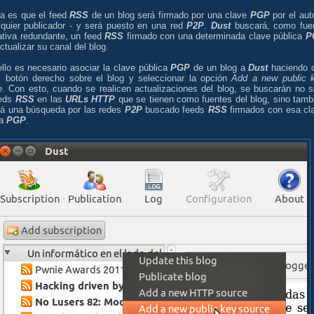
ea es que el feed
RSS
de un blog será firmado por una clave
PGP
por el auto
lquier publicador - y será puesto en una red
P2P
.
Dust
buscará, como fue
ativa redundante, un feed
RSS
firmado con una determinada clave pública
P
ctualizar su canal del blog.
llo es necesario asociar la clave pública
PGP
de un blog a
Dust
haciendo c
l botón derecho sobre el blog y seleccionar la opción
Add a new public 
e
. Con esto, cuando se realicen actualizaciones del blog, se buscarán no s
eeds
RSS
en las
URLs HTTP
que se tienen como fuentes del blog, sino tamb
rá una búsqueda por las redes
P2P
buscado feeds
RSS
firmados con esa cl
ca
PGP
.