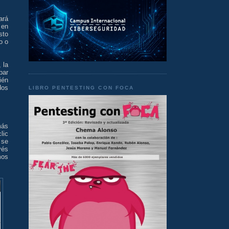
ará
 en
sto
o o
 la
bar
ién
dos
LIBRO PENTESTING CON FOCA
más
lic
se
vés
mos