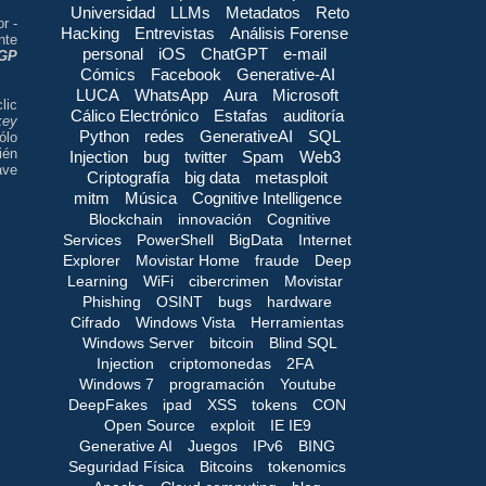
Universidad
LLMs
Metadatos
Reto
r -
Hacking
Entrevistas
Análisis Forense
nte
personal
iOS
ChatGPT
e-mail
GP
Cómics
Facebook
Generative-AI
LUCA
WhatsApp
Aura
Microsoft
lic
Cálico Electrónico
Estafas
auditoría
key
Python
redes
GenerativeAI
SQL
ólo
ién
Injection
bug
twitter
Spam
Web3
ave
Criptografía
big data
metasploit
mitm
Música
Cognitive Intelligence
Blockchain
innovación
Cognitive
Services
PowerShell
BigData
Internet
Explorer
Movistar Home
fraude
Deep
Learning
WiFi
cibercrimen
Movistar
Phishing
OSINT
bugs
hardware
Cifrado
Windows Vista
Herramientas
Windows Server
bitcoin
Blind SQL
Injection
criptomonedas
2FA
Windows 7
programación
Youtube
DeepFakes
ipad
XSS
tokens
CON
Open Source
exploit
IE IE9
Generative AI
Juegos
IPv6
BING
Seguridad Física
Bitcoins
tokenomics