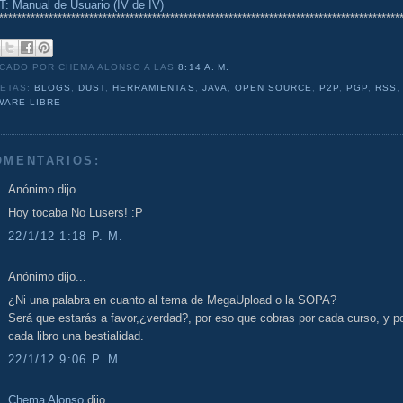
: Manual de Usuario (IV de IV)
*****************************************************************************************
ICADO POR CHEMA ALONSO
A LAS
8:14 A. M.
UETAS:
BLOGS
,
DUST
,
HERRAMIENTAS
,
JAVA
,
OPEN SOURCE
,
P2P
,
PGP
,
RSS
,
WARE LIBRE
OMENTARIOS:
Anónimo dijo...
Hoy tocaba No Lusers! :P
22/1/12 1:18 P. M.
Anónimo dijo...
¿Ni una palabra en cuanto al tema de MegaUpload o la SOPA?
Será que estarás a favor,¿verdad?, por eso que cobras por cada curso, y p
cada libro una bestialidad.
22/1/12 9:06 P. M.
Chema Alonso
dijo...