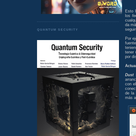
Esto 
los
fe
cualq
da má
seguir
QUANTUM SECURITY
Por e
fuen
tenie
tener
por di
Actua
Dust
i
arran
con e
conec
de la
más a