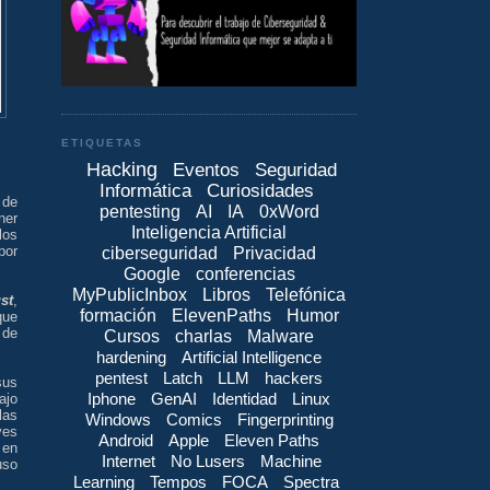
ETIQUETAS
Hacking
Eventos
Seguridad
Informática
Curiosidades
 de
pentesting
AI
IA
0xWord
ner
Inteligencia Artificial
los
por
ciberseguridad
Privacidad
Google
conferencias
MyPublicInbox
Libros
Telefónica
st
,
formación
ElevenPaths
Humor
que
 de
Cursos
charlas
Malware
hardening
Artificial Intelligence
pentest
Latch
LLM
hackers
sus
Iphone
GenAI
Identidad
Linux
ajo
las
Windows
Comics
Fingerprinting
ves
Android
Apple
Eleven Paths
en
Internet
No Lusers
Machine
uso
Learning
Tempos
FOCA
Spectra