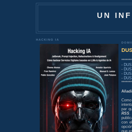
UN IN
HACKING IA
DOMI
DUST
*******
-
DUST
-
DUST
-
DUST
-
DUST
*******
Añadi
Como
intent
par q
RSS
.
publi
con e
opció
que es