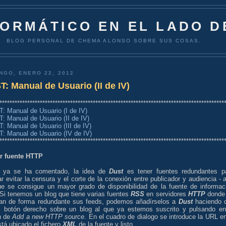
FORMÁTICO EN EL LADO D
BLOG PERSONAL DE CHEMA ALONSO SOBRE SUS COSAS.
NGO, ENERO 22, 2012
: Manual de Usuario (II de IV)
*****************************************************************************************
: Manual de Usuario (I de IV)
: Manual de Usuario (II de IV)
: Manual de Usuario (III de IV)
: Manual de Usuario (IV de IV)
*****************************************************************************************
r fuente HTTP
 ya se ha comentado, la idea de
Dust
es tener fuentes redundantes p
ar evitar la censura y el corte de la conexión entre publicador y audiencia - a
ue se consigue un mayor grado de disponibilidad de la fuente de informac
 Si tenemos un blog que tiene varias fuentes
RSS
en servidores
HTTP
donde
can de forma redundante sus feeds, podemos añadírselos a
Dust
haciendo c
l botón derecho sobre un blog al que ya estemos suscrito y pulsando en
n de
Add a new HTTP source.
En el cuadro de dialogo se introduce la URL en
tá ubicado el fichero
XML
de la fuente y listo.