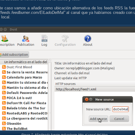
te caso vamos a añadir como ubicación alternativa de los feeds RSS la fue
//feeds.feedburner.com/ElLadoDelMal”
al canal que ya habíamos creado con 
 local.
Figura 7: Añadiendo fuente redundante Http al canal del blog