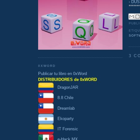
-
DUST
*******
PUBL
ETIQ
SOFT
3 C
0XWORD
Publicar tu libro en 0xWord
DISTRIBUIDORES de 0xWORD
DragonJAR
8.8 Chile
Dreamlab
Ekoparty
IT Forensic
e-Hack MX