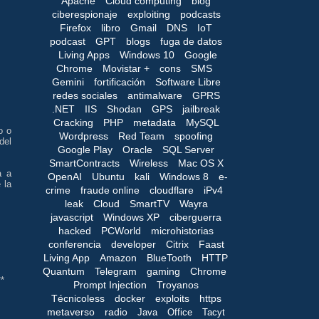
Apache
Cloud computing
blog
ciberespionaje
exploiting
podcasts
Firefox
libro
Gmail
DNS
IoT
podcast
GPT
blogs
fuga de datos
Living Apps
Windows 10
Google
Chrome
Movistar +
cons
SMS
Gemini
fortificación
Software Libre
redes sociales
antimalware
GPRS
.NET
IIS
Shodan
GPS
jailbreak
Cracking
PHP
metadata
MySQL
o o
Wordpress
Red Team
spoofing
del
Google Play
Oracle
SQL Server
SmartContracts
Wireless
Mac OS X
a a
OpenAI
Ubuntu
kali
Windows 8
e-
 la
crime
fraude online
cloudflare
iPv4
leak
Cloud
SmartTV
Wayra
javascript
Windows XP
ciberguerra
hacked
PCWorld
microhistorias
conferencia
developer
Citrix
Faast
Living App
Amazon
BlueTooth
HTTP
Quantum
Telegram
gaming
Chrome
**
Prompt Injection
Troyanos
Técnicoless
docker
exploits
https
metaverso
radio
Java
Office
Tacyt