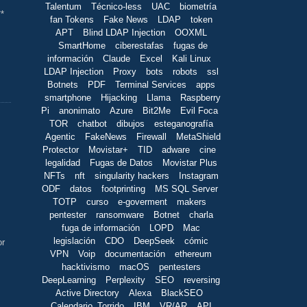
Talentum
Técnico-less
UAC
biometría
**
fan Tokens
Fake News
LDAP
token
APT
Blind LDAP Injection
OOXML
SmartHome
ciberestafas
fugas de
información
Claude
Excel
Kali Linux
LDAP Injection
Proxy
bots
robots
ssl
Botnets
PDF
Terminal Services
apps
smartphone
Hijacking
Llama
Raspberry
Pi
anonimato
Azure
Bit2Me
Evil Foca
TOR
chatbot
dibujos
esteganografía
Agentic
FakeNews
Firewall
MetaShield
Protector
Movistar+
TID
adware
cine
legalidad
Fugas de Datos
Movistar Plus
NFTs
nft
singularity hackers
Instagram
ODF
datos
footprinting
MS SQL Server
TOTP
curso
e-goverment
makers
pentester
ransomware
Botnet
charla
fuga de información
LOPD
Mac
legislación
CDO
DeepSeek
cómic
or
VPN
Voip
documentación
ethereum
hacktivismo
macOS
pentesters
DeepLearning
Perplexity
SEO
reversing
Active Directory
Alexa
BlackSEO
Calendario_Torrido
IBM
VR/AR
API