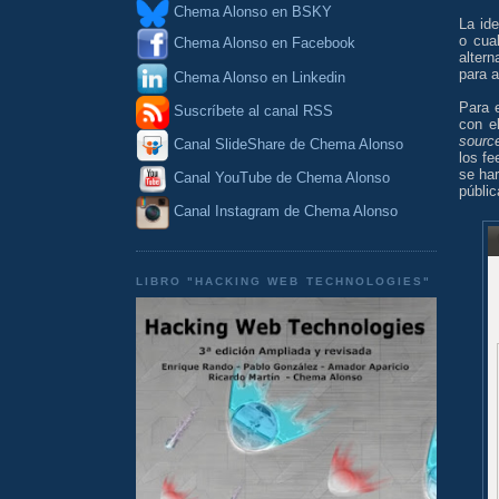
Chema Alonso en BSKY
La id
o cua
Chema Alonso en Facebook
altern
para a
Chema Alonso en Linkedin
Para e
Suscríbete al canal RSS
con e
sourc
Canal SlideShare de Chema Alonso
los f
se ha
Canal YouTube de Chema Alonso
públi
Canal Instagram de Chema Alonso
LIBRO "HACKING WEB TECHNOLOGIES"