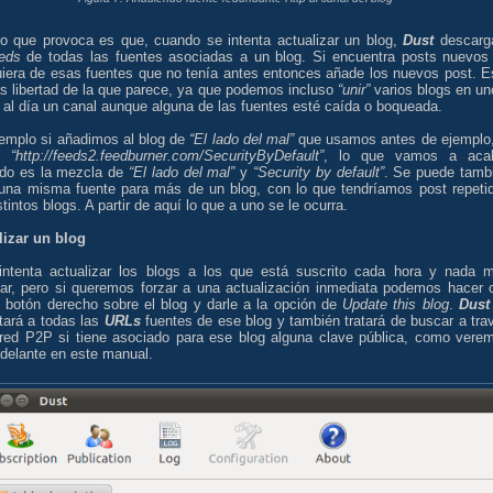
lo que provoca es que, cuando se intenta actualizar un blog,
Dust
descarg
eds
de todas las fuentes asociadas a un blog. Si encuentra posts nuevos
uiera de esas fuentes que no tenía antes entonces añade los nuevos post. E
s libertad de la que parece, ya que podemos incluso
“unir”
varios blogs en un
 al día un canal aunque alguna de las fuentes esté caída o boqueada.
jemplo si añadimos al blog de
“El lado del mal”
que usamos antes de ejemplo,
te
“http://feeds2.feedburner.com/SecurityByDefault”
, lo que vamos a aca
ndo es la mezcla de
“El lado del mal”
y
“Security by default”
. Se puede tamb
 una misma fuente para más de un blog, con lo que tendríamos post repeti
stintos blogs. A partir de aquí lo que a uno se le ocurra.
lizar un blog
ntenta actualizar los blogs a los que está suscrito cada hora y nada 
car, pero si queremos forzar a una actualización inmediata podemos hacer c
l botón derecho sobre el blog y darle a la opción de
Update this blog
.
Dust
tará a todas las
URLs
fuentes de ese blog y también tratará de buscar a tra
 red P2P si tiene asociado para ese blog alguna clave pública, como vere
delante en este manual.