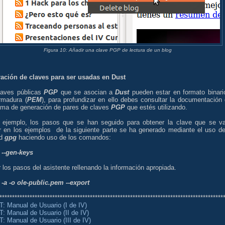
Figura 10: Añadir una clave PGP de lectura de un blog
ación de claves para ser usadas en Dust
laves públicas
PGP
que se asocian a
Dust
pueden estar en formato binari
rmadura (
PEM
), para profundizar en ello debes consultar la documentación 
ama de generación de pares de claves
PGP
que estés utilizando.
ejemplo, los pasos que se han seguido para obtener la clave que se v
zar en los ejemplos de la siguiente parte se ha generado mediante el uso de
ad
gpg
haciendo uso de los comandos:
 --gen-keys
 los pasos del asistente rellenando la información apropiada.
 -a -o ole-public.pem --export
*****************************************************************************************
: Manual de Usuario (I de IV)
: Manual de Usuario (II de IV)
: Manual de Usuario (III de IV)