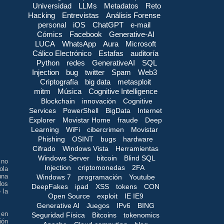
Universidad
LLMs
Metadatos
Reto
Hacking
Entrevistas
Análisis Forense
personal
iOS
ChatGPT
e-mail
Cómics
Facebook
Generative-AI
LUCA
WhatsApp
Aura
Microsoft
Cálico Electrónico
Estafas
auditoría
Python
redes
GenerativeAI
SQL
Injection
bug
twitter
Spam
Web3
Criptografía
big data
metasploit
mitm
Música
Cognitive Intelligence
Blockchain
innovación
Cognitive
Services
PowerShell
BigData
Internet
Explorer
Movistar Home
fraude
Deep
Learning
WiFi
cibercrimen
Movistar
Phishing
OSINT
bugs
hardware
Cifrado
Windows Vista
Herramientas
Windows Server
bitcoin
Blind SQL
no
Injection
criptomonedas
2FA
ola
una
Windows 7
programación
Youtube
los
DeepFakes
ipad
XSS
tokens
CON
 la
Open Source
exploit
IE IE9
Generative AI
Juegos
IPv6
BING
 en
Seguridad Física
Bitcoins
tokenomics
ión