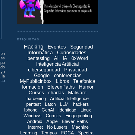
ETIQUETAS
Hacking
Eventos
Seguridad
Informática
Curiosidades
men
pentesting
AI
IA
0xWord
las
que
Inteligencia Artificial
ndo
ciberseguridad
Privacidad
 ya
Google
conferencias
 la
rce
MyPublicInbox
Libros
Telefónica
formación
ElevenPaths
Humor
Cursos
charlas
Malware
hardening
Artificial Intelligence
pentest
Latch
LLM
hackers
Iphone
GenAI
Identidad
Linux
Windows
Comics
Fingerprinting
Android
Apple
Eleven Paths
Internet
No Lusers
Machine
Learning
Tempos
FOCA
Spectra