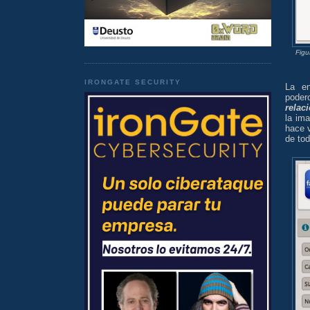
Figu
IRONGATE SECURITY
La e
poder
relac
la ima
hace 
de to