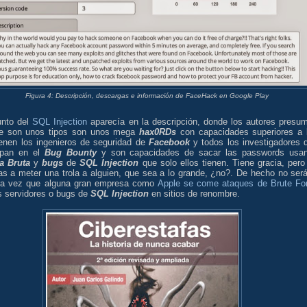
Figura 4: Descripción, descargas e información de FaceHack en Google Play
unto del
SQL Injection
aparecía en la descripción, donde los autores presu
e son unos tipos son unos mega
hax0RDs
con capacidades superiores a 
ienen los ingenieros de seguridad de
Facebook
y todos los investigadores 
cipan en el
Bug Bounty
y son capacidades de sacar las passwords usa
a Bruta
y
bugs
de
SQL Injection
que solo ellos tienen. Tiene gracia, pero
as a meter una trola a alguien, que sea a lo grande, ¿no?. De hecho no será
ra vez que alguna gran empresa como
Apple se come ataques de Brute Fo
s servidores o bugs de
SQL Injection
en sitios de renombre.