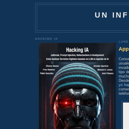
UN IN
HACKING IA
LUNE
App
Conse
usual
invad
tipo d
mucha
Desde
yo ha
comer
teléfo