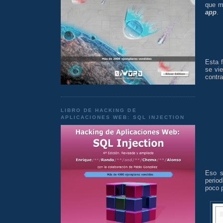
que m
app
.
Esta 
se vi
contra
LIBRO DE HACKING DE
APLICACIONES WEB: SQL INJECTION
Eso s
perio
poco p