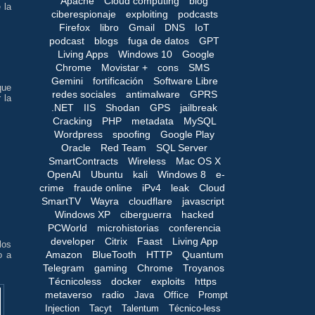
Apache
Cloud computing
blog
 la
ciberespionaje
exploiting
podcasts
Firefox
libro
Gmail
DNS
IoT
podcast
blogs
fuga de datos
GPT
Living Apps
Windows 10
Google
Chrome
Movistar +
cons
SMS
Gemini
fortificación
Software Libre
que
redes sociales
antimalware
GPRS
 la
.NET
IIS
Shodan
GPS
jailbreak
Cracking
PHP
metadata
MySQL
Wordpress
spoofing
Google Play
Oracle
Red Team
SQL Server
SmartContracts
Wireless
Mac OS X
OpenAI
Ubuntu
kali
Windows 8
e-
crime
fraude online
iPv4
leak
Cloud
SmartTV
Wayra
cloudflare
javascript
Windows XP
ciberguerra
hacked
PCWorld
microhistorias
conferencia
developer
Citrix
Faast
Living App
los
Amazon
BlueTooth
HTTP
Quantum
o a
Telegram
gaming
Chrome
Troyanos
Técnicoless
docker
exploits
https
metaverso
radio
Java
Office
Prompt
Injection
Tacyt
Talentum
Técnico-less