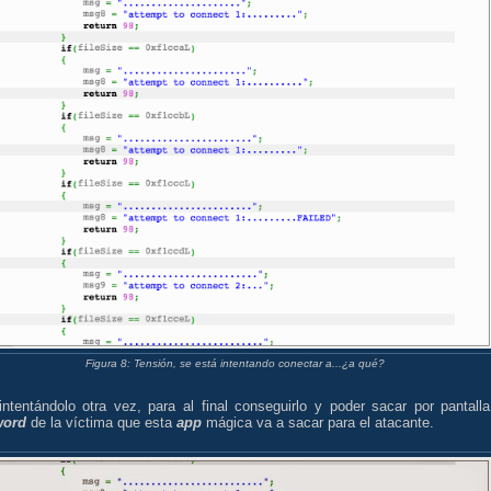
Figura 8: Tensión, se está intentando conectar a...¿a qué?
intentándolo otra vez, para al final conseguirlo y poder sacar por pantalla
word
de la víctima que esta
app
mágica va a sacar para el atacante.