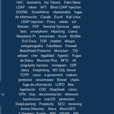
UAC
biometría
fan Tokens
Fake News
LDAP
token
APT
Blind LDAP Injection
OOXML
SmartHome
ciberestafas
fugas
de información
Claude
Excel
Kali Linux
LDAP Injection
Proxy
robots
ssl
Botnets
PDF
Terminal Services
apps
bots
smartphone
Hijacking
Llama
Raspberry Pi
anonimato
Azure
Bit2Me
Evil Foca
TOR
chatbot
dibujos
esteganografía
FakeNews
Firewall
MetaShield Protector
Movistar+
TID
adware
cine
legalidad
Agentic
Fugas
de Datos
Movistar Plus
NFTs
nft
singularity hackers
Instagram
ODF
datos
footprinting
MS SQL Server
TOTP
curso
e-goverment
makers
pentester
ransomware
Botnet
charla
fuga de información
LOPD
Mac
legislación
CDO
DeepSeek
cómic
VPN
Voip
documentación
ethereum
 la
hacktivismo
macOS
pentesters
DeepLearning
Perplexity
SEO
reversing
Active Directory
Alexa
BlackSEO
Calendario_Torrido
IBM
VR/AR
API