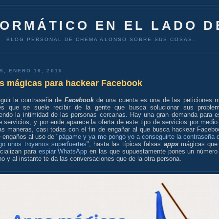
FORMÁTICO EN EL LADO D
BLOG PERSONAL DE CHEMA ALONSO SOBRE SUS COSAS.
S, ENERO 19, 2015
s mágicas para hackear Facebook
guir la contraseña de
Facebook
de una cuenta es una de las peticiones 
es que se suele recibir de la gente que busca solucionar sus proble
iendo la intimidad de las personas cercanas. Hay una gran demanda para e
e servicios, y por ende aparece la oferta de este tipo de servicios por medio
s maneras, casi todas con el fin de engañar al que busca hackear Facebo
 engaños al uso de "
págame y ya me pongo yo a conseguirte la contraseña 
go unos troyanos superfuertes
", hasta las típicas falsas
apps
mágicas que
cializan para
espiar WhatsApp
en las que supuestamente pones un número
no y al instante te da las conversaciones que de la otra persona.