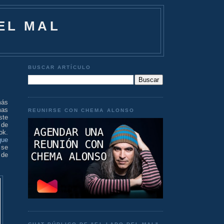
EL MAL
BUSCAR ARTÍCULO
más
mas
REUNIRSE CON CHEMA ALONSO
ste
 de
ok.
que
 se
 de