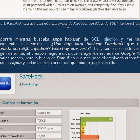
ra 3: FaceHack, una app para robar passwords de Facebook con 0days de SQL Injection y Brut
Force
ncontré mientras buscaba
apps
hablaran de
SQL Injection
y me lla
osamente la atención.
"¿Una app para hackear Facebook que e
ionada con SQL Injection? Esto hay que verlo"
. Tal y como se puede ver
gen de arriba, el crespón negro indica que la
app
fue retirada de
Google P
varios meses, pero lo bueno de
Path 5
es que nos hace el archivado automát
das las
apps
y todas las versiones, así que podría jugar con ella.