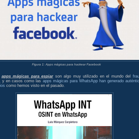
Figura 1: Apps mágicas para hackear Facebook
s
apps mágicas para espiar
son algo muy utilizado en el mundo del
fra
, y en casos como las
apps mágicas para WhatsApp han generado auténti
ios
como hemos visto en el pasado.