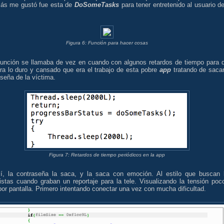
ás me gustó fue esta de
DoSomeTasks
para tener entretenido al usuario de
Figura 6: Función para hacer cosas
función se llamaba de vez en cuando con algunos retardos de tiempo para 
era lo duro y cansado que era el trabajo de esta pobre
app
tratando de sacar
seña de la víctima.
Figura 7: Retardos de tiempo periódicos en la app
í, la contraseña la saca, y la saca con emoción. Al estilo que buscan 
distas cuando graban un reportaje para la tele. Visualizando la tensión poc
or pantalla. Primero intentando conectar una vez con mucha dificultad.