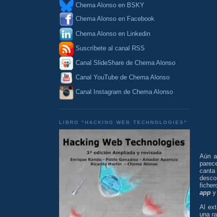
Chema Alonso en BSKY
Chema Alonso en Facebook
Chema Alonso en Linkedin
Suscríbete al canal RSS
Canal SlideShare de Chema Alonso
Canal YouTube de Chema Alonso
Canal Instagram de Chema Alonso
LIBRO "HACKING WEB TECHNOLOGIES"
Aún a
parec
canta
desco
fiche
app
y 
Al ext
una ra