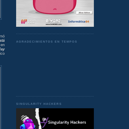
e
mó
stá
AGRADECIMIENTOS EN TEMPOS
 en
lay
ico
SINGULARITY HACKERS