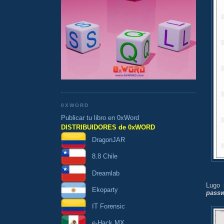
0XWORD
Publicar tu libro en 0xWord
DISTRIBUIDORES de 0xWORD
DragonJAR
8.8 Chile
Dreamlab
Lugo 
Ekoparty
pass
IT Forensic
e-Hack MX