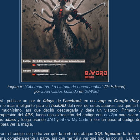
Figura 5: "
Ciberestafas: La historia de nunca acabar
"
(2ª Edición).
por
Juan Carlos Galindo
en
0xWord
.
sí, publicar un par de
0days
de
Facebook
en una
app
en
Google Play
e lo más inteligente para un
hax0RD
del nivel de estos autores, así que la tr
 muchísimo, así que decidí descargarla y darle un vistazo. Primero 
mpresión del
APK
, luego una extracción del código con
dex2jar
para sacar 
ros
.class
y luego usando
JAD
y
Show My Code
a leer un poco el código de
para ver la magia.
raer el código se podía ver que la parte del ataque
SQL Injection
la tenían
ma completamente a parte, así que me fui a ver qué hacían por allí. La func