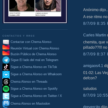
Anónimo dijo..
A ese ritmo no
8/7/09 8:35 
Carles Martin
d
CONTACTOS Y RRSS
chemita, que 
Contactar con Chema Alonso
pillado??!!! no
Reunión Virtual con Chema Alonso
8/7/09 8:37 
Buzón Público de Chema Alonso
Sigue El lado del mal en Telegram
amigaos4.1
dij
Sigue a Chema Alonso en TikTok
01-02: Las Ve
Sigue a Chema Alonso en Whakoom
defcon?
Chema Alonso en Threads
saludos
Sigue a Chema Alonso en Spotify
8/7/09 10:55
Sigue a Chema Alonso en Twitter / X
Chema Alonso en Mastodon
dreyercito
dijo.