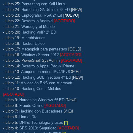
- Libro 25:
Pentesting con Kali Linux
- Libro 24:
Hardening GNU/Linux 4ª ED
[NEW]
- Libro 23:
Criptografía: RSA 2ª Ed
[
NUEVO
]
- Libro 22:
Desarrollo Android
[AGOTADO]
- Libro 21:
Wardog y el Mundo
- Libro 20:
Hacking VoIP 2ª ED
- Libro 19:
Microhistorias
- Libro 18:
Hacker Épico
- Libro 17:
Metasploit para pentesters
[GOLD]
- Libro 16:
Windows Server 2012
[AGOTADO]
- Libro 15: PowerShell SysAdmin
[AGOTADO]
- Libro 14:
Desarrollo Apps iPad & iPhone
- Libro 13:
Ataques en redes IPv4/IPv6
3ª Ed
- Libro 12:
Hacking SQL Injection 4ª Ed
[NEW]
- Libro 11:
Aplicación ENS con Microsoft
- Libro 10:
Hacking Coms Mobiles
[AGOTADO]
- Libro 9:
Hardening Windows 6ª ED
[New!]
- Libro 8:
Fraude Online
[AGOTADO]
- Libro 7:
Hacking con Buscadores
3ª Ed
- Libro 6:
Una al Día
- Libro 5:
DNI-e: Tecnología y usos
[*]
- Libro 4:
SPS 2010: Seguridad
[AGOTADO]