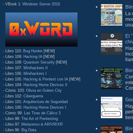
- VBook 1:
Windows Server 2016
Bli
La 
mod
usu
El 
chi
Hac
- Libro 110:
Bug Hunter
[NEW]
Inc
- Libro 109:
Hacking IA
[NEW]
lla
- Libro 108:
Quantum Security
[NEW]
- Libro 107:
Minihackers II
Bli
- Libro 106:
Minihackers I
Con
- Libro 105:
Hacking & Pentest con IA
[NEW]
est
- Libro 104:
Hacking Home Devices II
Com
- Cómic 103:
Olivia en Golem City
- Libro 102:
Ciberguerra
Goo
- Libro 101:
Arquitectura de Seguridad
Hay
- Libro 100:
Hacking Home Devices I
per
- Cómic 99:
Las Tiras de Cálico 3
tie
- Libro 98:
The Art of Pentesting
- Libro 97:
Metaverso & AR/VR/XR
Bli
- Libro 96:
Big Data