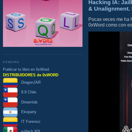
Hacking IA: Jail
& Unalignment. 
Pocas veces me ha he
0xWord como con este 
0XWORD
Publicar tu libro en 0xWord
DISTRIBUIDORES de 0xWORD
DragonJAR
8.8 Chile
Dreamlab
Ekoparty
IT Forensic
e-Hack MX