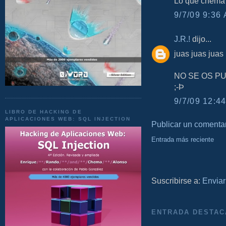
Lo que chema e
9/7/09 9:36 
J.R.!
dijo...
juas juas juas
NO SE OS PU
;-Þ
9/7/09 12:44
LIBRO DE HACKING DE
APLICACIONES WEB: SQL INJECTION
Publicar un comenta
Entrada más reciente
Suscribirse a:
Enviar
ENTRADA DESTAC