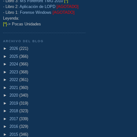
- Libro 3:
MS Forefront TMG 2010
[*]
- Libro 2:
Aplicación de LOPD
[AGOTADO]
- Libro 1:
Forense Windows
[AGOTADO]
Leyenda:
[*]
-> Pocas Unidades
ARCHIVO DEL BLOG
►
2026
(221)
►
2025
(366)
►
2024
(366)
►
2023
(368)
►
2022
(361)
►
2021
(360)
►
2020
(340)
►
2019
(319)
►
2018
(323)
►
2017
(339)
►
2016
(329)
►
2015
(346)