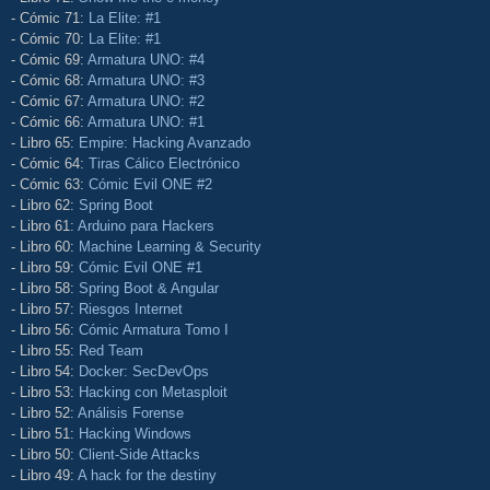
- Cómic 71:
La Elite: #1
- Cómic 70:
La Elite: #1
- Cómic 69:
Armatura UNO: #4
- Cómic 68:
Armatura UNO: #3
- Cómic 67:
Armatura UNO: #2
- Cómic 66:
Armatura UNO: #1
- Libro 65:
Empire: Hacking Avanzado
- Cómic 64:
Tiras Cálico Electrónico
- Cómic 63:
Cómic Evil ONE #2
- Libro 62:
Spring Boot
- Libro 61:
Arduino para Hackers
- Libro 60:
Machine Learning & Security
- Libro 59:
Cómic Evil ONE #1
- Libro 58:
Spring Boot & Angular
- Libro 57:
Riesgos Internet
- Libro 56:
Cómic Armatura Tomo I
- Libro 55:
Red Team
- Libro 54:
Docker: SecDevOps
- Libro 53:
Hacking con Metasploit
- Libro 52:
Análisis Forense
- Libro 51:
Hacking Windows
- Libro 50:
Client-Side Attacks
- Libro 49:
A hack for the destiny