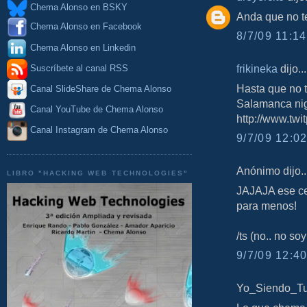
Chema Alonso en BSKY
Anda que no te
Chema Alonso en Facebook
8/7/09 11:14
Chema Alonso en Linkedin
frikineka
dijo...
Suscríbete al canal RSS
Hasta que no te
Canal SlideShare de Chema Alonso
Salamanca nigh
Canal YouTube de Chema Alonso
http://www.twi
Canal Instagram de Chema Alonso
9/7/09 12:02
Anónimo dijo..
LIBRO "HACKING WEB TECHNOLOGIES"
JAJAJA ese ce
para menos!
/ts (no.. no so
9/7/09 12:40
Yo_Siendo_Tu 