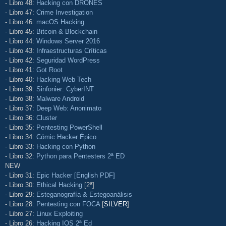
- Libro 48:
Hacking con DRONES
- Libro 47:
Crime Investigation
- Libro 46:
macOS Hacking
- Libro 45:
Bitcoin & Blockchain
- Libro 44:
Windows Server 2016
- Libro 43:
Infraestructuras Críticas
- Libro 42:
Seguridad WordPress
- Libro 41:
Got Root
- Libro 40:
Hacking Web Tech
- Libro 39:
Sinfonier: CyberINT
- Libro 38:
Malware Android
- Libro 37:
Deep Web: Anonimato
- Libro 36:
Cluster
- Libro 35:
Pentesting PowerShell
- Libro 34:
Cómic Hacker Épico
- Libro 33:
Hacking con Python
- Libro 32:
Python para Pentesters 2ª ED
NEW
- Libro 31:
Epic Hacker [English PDF]
- Libro 30:
Ethical Hacking
[2ª]
- Libro 29:
Esteganografía & Estegoanálisis
- Libro 28:
Pentesting con FOCA
[
SILVER
]
- Libro 27:
Linux Exploiting
- Libro 26:
Hacking IOS 2ª Ed