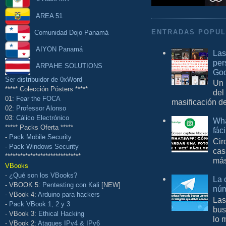
AREA 51
Comunidad Dojo Panamá
ENTRADAS POPU
AIYON Panamá
Las
per
ARPAHE SOLUTIONS
Goo
Ser distribuidor de 0xWord
Un 
***** Colección Pósters *****
del
01:
Fear the FOCA
masificación d
02:
Professor Alonso
03:
Cálico Electrónico
Wha
***** Packs Oferta *****
fác
-
Pack Mobile Security
Cir
-
Pack Windows Security
cas
******************************
más
VBooks
-
¿Qué son los VBooks?
La 
- VBOOK 5:
Pentesting con Kali
[NEW]
núm
- VBook 4:
Arduino para hackers
Las
-
Pack VBook 1, 2 y 3
bus
- VBook 3:
Ethical Hacking
lo 
- VBook 2:
Ataques IPv4 & IPv6