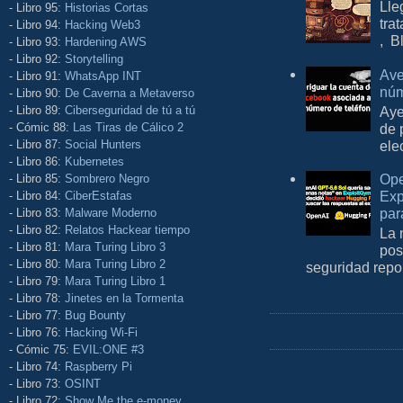
Lle
- Libro 95:
Historias Cortas
tra
- Libro 94:
Hacking Web3
, B
- Libro 93:
Hardening AWS
- Libro 92:
Storytelling
Ave
- Libro 91:
WhatsApp INT
núm
- Libro 90:
De Caverna a Metaverso
- Libro 89:
Ciberseguridad de tú a tú
Aye
- Cómic 88:
Las Tiras de Cálico 2
de 
- Libro 87:
Social Hunters
ele
- Libro 86:
Kubernetes
Ope
- Libro 85:
Sombrero Negro
Exp
- Libro 84:
CiberEstafas
par
- Libro 83:
Malware Moderno
- Libro 82:
Relatos Hackear tiempo
La 
- Libro 81:
Mara Turing Libro 3
pos
- Libro 80:
Mara Turing Libro 2
seguridad repo
- Libro 79:
Mara Turing Libro 1
- Libro 78:
Jinetes en la Tormenta
- Libro 77:
Bug Bounty
- Libro 76:
Hacking Wi-Fi
- Cómic 75:
EVIL:ONE #3
- Libro 74:
Raspberry Pi
- Libro 73:
OSINT
- Libro 72:
Show Me the e-money