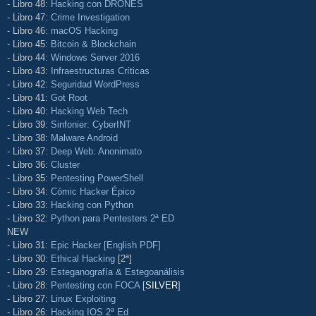
- Libro 48:
Hacking con DRONES
- Libro 47:
Crime Investigation
- Libro 46:
macOS Hacking
- Libro 45:
Bitcoin & Blockchain
- Libro 44:
Windows Server 2016
- Libro 43:
Infraestructuras Críticas
- Libro 42:
Seguridad WordPress
- Libro 41:
Got Root
- Libro 40:
Hacking Web Tech
- Libro 39:
Sinfonier: CyberINT
- Libro 38:
Malware Android
- Libro 37:
Deep Web: Anonimato
- Libro 36:
Cluster
- Libro 35:
Pentesting PowerShell
- Libro 34:
Cómic Hacker Épico
- Libro 33:
Hacking con Python
- Libro 32:
Python para Pentesters 2ª ED
NEW
- Libro 31:
Epic Hacker [English PDF]
- Libro 30:
Ethical Hacking
[2ª]
- Libro 29:
Esteganografía & Estegoanálisis
- Libro 28:
Pentesting con FOCA
[
SILVER
]
- Libro 27:
Linux Exploiting
- Libro 26:
Hacking IOS 2ª Ed