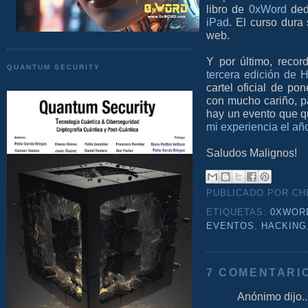
libro de
0xWord
ded
iPad
. El curso dura
web.
Y por último, reco
QUANTUM SECURITY
tercera edición de 
cartel oficial de po
con mucho cariño, p
hay un evento que qui
mi experiencia el año
Saludos Malignos!
PUBLICADO POR C
ETIQUETAS:
0XWOR
EVENTOS
,
HACKING
7 COMENTARI
Anónimo dijo..