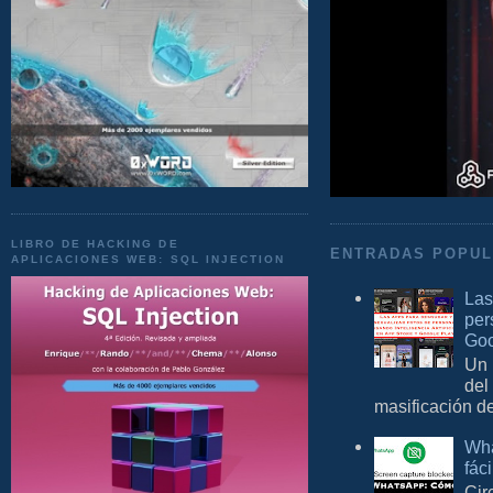
LIBRO DE HACKING DE
ENTRADAS POPU
APLICACIONES WEB: SQL INJECTION
Las
per
Goo
Un 
del
masificación d
Wha
fác
Cir