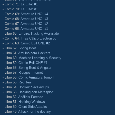
- Cómic 71:
La Elite: #1
- Cómic 70:
La Elite: #1
- Cómic 69:
Armatura UNO: #4
- Cómic 68:
Armatura UNO: #3
- Cómic 67:
Armatura UNO: #2
- Cómic 66:
Armatura UNO: #1
- Libro 65:
Empire: Hacking Avanzado
- Cómic 64:
Tiras Cálico Electrónico
- Cómic 63:
Cómic Evil ONE #2
- Libro 62:
Spring Boot
- Libro 61:
Arduino para Hackers
- Libro 60:
Machine Learning & Security
- Libro 59:
Cómic Evil ONE #1
- Libro 58:
Spring Boot & Angular
- Libro 57:
Riesgos Internet
- Libro 56:
Cómic Armatura Tomo I
- Libro 55:
Red Team
- Libro 54:
Docker: SecDevOps
- Libro 53:
Hacking con Metasploit
- Libro 52:
Análisis Forense
- Libro 51:
Hacking Windows
- Libro 50:
Client-Side Attacks
- Libro 49:
A hack for the destiny