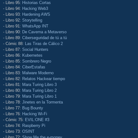
- Libro 95:
Historias Cortas
- Libro 94:
Hacking Web3
- Libro 93:
Hardening AWS
- Libro 92:
Storytelling
- Libro 91:
WhatsApp INT
- Libro 90:
De Caverna a Metaverso
- Libro 89:
Ciberseguridad de tú a tú
- Cómic 88:
Las Tiras de Cálico 2
- Libro 87:
Social Hunters
- Libro 86:
Kubernetes
- Libro 85:
Sombrero Negro
- Libro 84:
CiberEstafas
- Libro 83:
Malware Moderno
- Libro 82:
Relatos Hackear tiempo
- Libro 81:
Mara Turing Libro 3
- Libro 80:
Mara Turing Libro 2
- Libro 79:
Mara Turing Libro 1
- Libro 78:
Jinetes en la Tormenta
- Libro 77:
Bug Bounty
- Libro 76:
Hacking Wi-Fi
- Cómic 75:
EVIL:ONE #3
- Libro 74:
Raspberry Pi
- Libro 73:
OSINT
- Libro 72:
Show Me the e-money