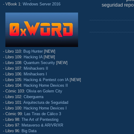
- VBook 1:
Windows Server 2016
seguridad repo
- Libro 110:
Bug Hunter
[NEW]
- Libro 109:
Hacking IA
[NEW]
- Libro 108:
Quantum Security
[NEW]
- Libro 107:
Minihackers II
- Libro 106:
Minihackers I
- Libro 105:
Hacking & Pentest con IA
[NEW]
- Libro 104:
Hacking Home Devices II
- Cómic 103:
Olivia en Golem City
- Libro 102:
Ciberguerra
- Libro 101:
Arquitectura de Seguridad
- Libro 100:
Hacking Home Devices I
- Cómic 99:
Las Tiras de Cálico 3
- Libro 98:
The Art of Pentesting
- Libro 97:
Metaverso & AR/VR/XR
- Libro 96:
Big Data