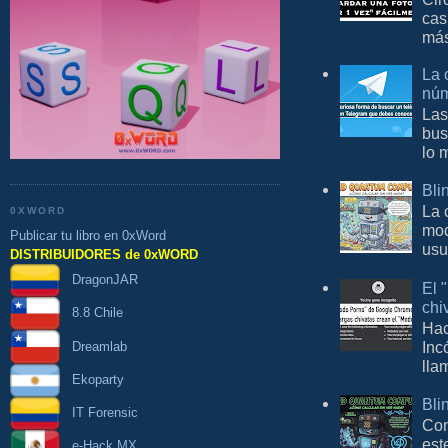
cas
más
La 
núm
Las
bus
lo 
Bli
La 
0XWORD
mod
Publicar tu libro en 0xWord
usu
DISTRIBUIDORES de 0xWORD
DragonJAR
El 
chi
8.8 Chile
Hac
Inc
Dreamlab
lla
Ekoparty
Bli
IT Forensic
Con
est
e-Hack MX