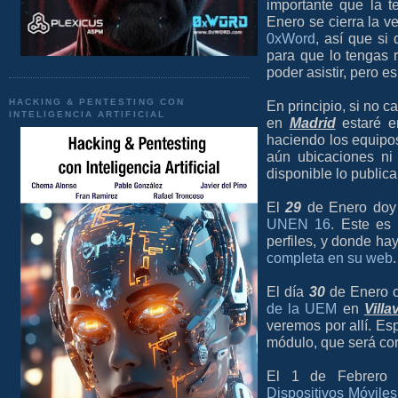
importante que la 
Enero se cierra la ve
0xWord
, así que si
para que lo tengas 
poder asistir, pero 
HACKING & PENTESTING CON
En principio, si no c
INTELIGENCIA ARTIFICIAL
en
Madrid
estaré e
haciendo los equipo
aún ubicaciones ni
disponible lo public
El
29
de Enero doy
UNEN 16
. Este es
perfiles, y donde ha
completa en su web
.
El día
30
de Enero c
de la UEM
en
Vill
veremos por allí. E
módulo, que será cor
El 1 de Febrero
Dispositivos Móviles