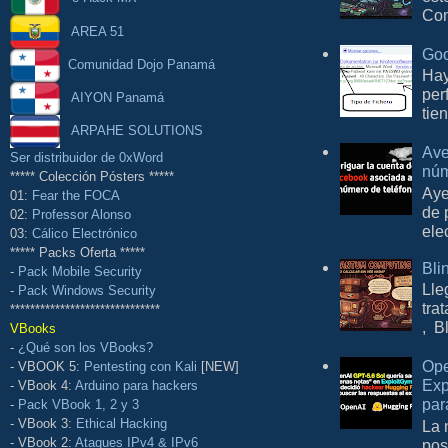
Com
AREA 51
Goo
Comunidad Dojo Panamá
Hay
per
AIYON Panamá
tie
ARPAHE SOLUTIONS
Ave
Ser distribuidor de 0xWord
núm
***** Colección Pósters *****
Aye
01:
Fear the FOCA
de 
02:
Professor Alonso
ele
03:
Cálico Electrónico
***** Packs Oferta *****
Bli
-
Pack Mobile Security
Lle
-
Pack Windows Security
tra
******************************
, B
VBooks
-
¿Qué son los VBooks?
Ope
- VBOOK 5:
Pentesting con Kali
[NEW]
Exp
- VBook 4:
Arduino para hackers
par
-
Pack VBook 1, 2 y 3
- VBook 3:
Ethical Hacking
La 
- VBook 2:
Ataques IPv4 & IPv6
pos