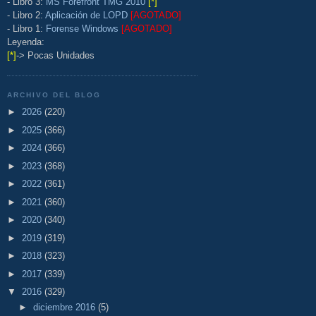
- Libro 3:
MS Forefront TMG 2010
[*]
- Libro 2:
Aplicación de LOPD
[AGOTADO]
- Libro 1:
Forense Windows
[AGOTADO]
Leyenda:
[*]
-> Pocas Unidades
ARCHIVO DEL BLOG
►
2026
(220)
►
2025
(366)
►
2024
(366)
►
2023
(368)
►
2022
(361)
►
2021
(360)
►
2020
(340)
►
2019
(319)
►
2018
(323)
►
2017
(339)
▼
2016
(329)
►
diciembre 2016
(5)