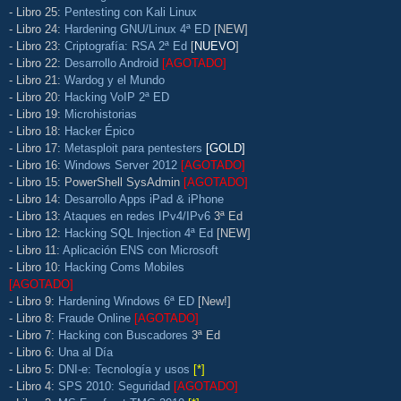
- Libro 25:
Pentesting con Kali Linux
- Libro 24:
Hardening GNU/Linux 4ª ED
[NEW]
- Libro 23:
Criptografía: RSA 2ª Ed
[
NUEVO
]
- Libro 22:
Desarrollo Android
[AGOTADO]
- Libro 21:
Wardog y el Mundo
- Libro 20:
Hacking VoIP 2ª ED
- Libro 19:
Microhistorias
- Libro 18:
Hacker Épico
- Libro 17:
Metasploit para pentesters
[GOLD]
- Libro 16:
Windows Server 2012
[AGOTADO]
- Libro 15: PowerShell SysAdmin
[AGOTADO]
- Libro 14:
Desarrollo Apps iPad & iPhone
- Libro 13:
Ataques en redes IPv4/IPv6
3ª Ed
- Libro 12:
Hacking SQL Injection 4ª Ed
[NEW]
- Libro 11:
Aplicación ENS con Microsoft
- Libro 10:
Hacking Coms Mobiles
[AGOTADO]
- Libro 9:
Hardening Windows 6ª ED
[New!]
- Libro 8:
Fraude Online
[AGOTADO]
- Libro 7:
Hacking con Buscadores
3ª Ed
- Libro 6:
Una al Día
- Libro 5:
DNI-e: Tecnología y usos
[*]
- Libro 4:
SPS 2010: Seguridad
[AGOTADO]