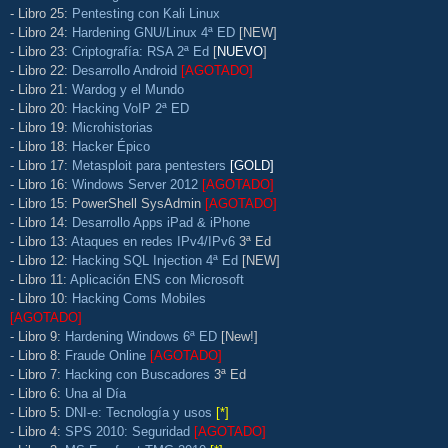
- Libro 25:
Pentesting con Kali Linux
- Libro 24:
Hardening GNU/Linux 4ª ED
[NEW]
- Libro 23:
Criptografía: RSA 2ª Ed
[
NUEVO
]
- Libro 22:
Desarrollo Android
[AGOTADO]
- Libro 21:
Wardog y el Mundo
- Libro 20:
Hacking VoIP 2ª ED
- Libro 19:
Microhistorias
- Libro 18:
Hacker Épico
- Libro 17:
Metasploit para pentesters
[GOLD]
- Libro 16:
Windows Server 2012
[AGOTADO]
- Libro 15: PowerShell SysAdmin
[AGOTADO]
- Libro 14:
Desarrollo Apps iPad & iPhone
- Libro 13:
Ataques en redes IPv4/IPv6
3ª Ed
- Libro 12:
Hacking SQL Injection 4ª Ed
[NEW]
- Libro 11:
Aplicación ENS con Microsoft
- Libro 10:
Hacking Coms Mobiles
[AGOTADO]
- Libro 9:
Hardening Windows 6ª ED
[New!]
- Libro 8:
Fraude Online
[AGOTADO]
- Libro 7:
Hacking con Buscadores
3ª Ed
- Libro 6:
Una al Día
- Libro 5:
DNI-e: Tecnología y usos
[*]
- Libro 4:
SPS 2010: Seguridad
[AGOTADO]