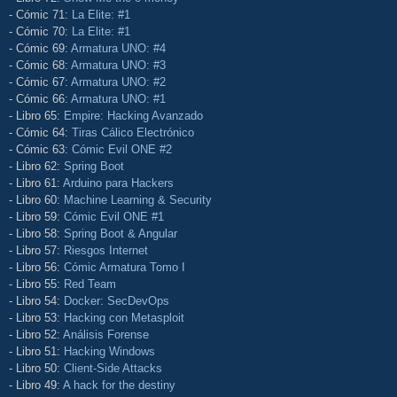
- Cómic 71:
La Elite: #1
- Cómic 70:
La Elite: #1
- Cómic 69:
Armatura UNO: #4
- Cómic 68:
Armatura UNO: #3
- Cómic 67:
Armatura UNO: #2
- Cómic 66:
Armatura UNO: #1
- Libro 65:
Empire: Hacking Avanzado
- Cómic 64:
Tiras Cálico Electrónico
- Cómic 63:
Cómic Evil ONE #2
- Libro 62:
Spring Boot
- Libro 61:
Arduino para Hackers
- Libro 60:
Machine Learning & Security
- Libro 59:
Cómic Evil ONE #1
- Libro 58:
Spring Boot & Angular
- Libro 57:
Riesgos Internet
- Libro 56:
Cómic Armatura Tomo I
- Libro 55:
Red Team
- Libro 54:
Docker: SecDevOps
- Libro 53:
Hacking con Metasploit
- Libro 52:
Análisis Forense
- Libro 51:
Hacking Windows
- Libro 50:
Client-Side Attacks
- Libro 49:
A hack for the destiny