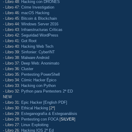
- Libro 48:
Hacking con DRONES
- Libro 47:
Crime Investigation
- Libro 46:
macOS Hacking
- Libro 45:
Bitcoin & Blockchain
- Libro 44:
Windows Server 2016
- Libro 43:
Infraestructuras Críticas
- Libro 42:
Seguridad WordPress
- Libro 41:
Got Root
- Libro 40:
Hacking Web Tech
- Libro 39:
Sinfonier: CyberINT
- Libro 38:
Malware Android
- Libro 37:
Deep Web: Anonimato
- Libro 36:
Cluster
- Libro 35:
Pentesting PowerShell
- Libro 34:
Cómic Hacker Épico
- Libro 33:
Hacking con Python
- Libro 32:
Python para Pentesters 2ª ED
NEW
- Libro 31:
Epic Hacker [English PDF]
- Libro 30:
Ethical Hacking
[2ª]
- Libro 29:
Esteganografía & Estegoanálisis
- Libro 28:
Pentesting con FOCA
[
SILVER
]
- Libro 27:
Linux Exploiting
- Libro 26:
Hacking IOS 2ª Ed