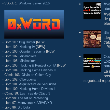
- VBook 1:
Windows Server 2016
Ave
núm
Aye
de 
ele
Bli
Lle
tra
- Libro 110:
Bug Hunter
[NEW]
, B
- Libro 109:
Hacking IA
[NEW]
- Libro 108:
Quantum Security
[NEW]
- Libro 107:
Minihackers II
Ope
- Libro 106:
Minihackers I
Exp
- Libro 105:
Hacking & Pentest con IA
[NEW]
par
- Libro 104:
Hacking Home Devices II
La 
- Cómic 103:
Olivia en Golem City
pos
- Libro 102:
Ciberguerra
seguridad repo
- Libro 101:
Arquitectura de Seguridad
- Libro 100:
Hacking Home Devices I
- Cómic 99:
Las Tiras de Cálico 3
- Libro 98:
The Art of Pentesting
- Libro 97:
Metaverso & AR/VR/XR
- Libro 96:
Big Data