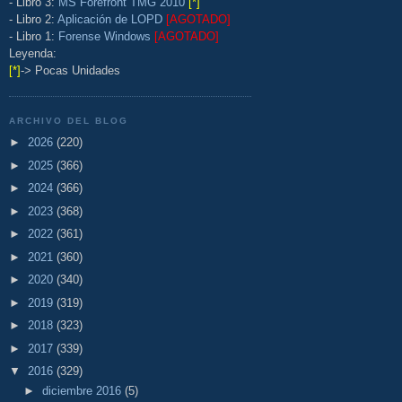
- Libro 3:
MS Forefront TMG 2010
[*]
- Libro 2:
Aplicación de LOPD
[AGOTADO]
- Libro 1:
Forense Windows
[AGOTADO]
Leyenda:
[*]
-> Pocas Unidades
ARCHIVO DEL BLOG
►
2026
(220)
►
2025
(366)
►
2024
(366)
►
2023
(368)
►
2022
(361)
►
2021
(360)
►
2020
(340)
►
2019
(319)
►
2018
(323)
►
2017
(339)
▼
2016
(329)
►
diciembre 2016
(5)