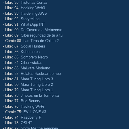
- Libro 95:
Historias Cortas
- Libro 94:
Hacking Web3
- Libro 93:
Hardening AWS
- Libro 92:
Storytelling
- Libro 91:
WhatsApp INT
- Libro 90:
De Caverna a Metaverso
- Libro 89:
Ciberseguridad de tú a tú
- Cómic 88:
Las Tiras de Cálico 2
- Libro 87:
Social Hunters
- Libro 86:
Kubernetes
- Libro 85:
Sombrero Negro
- Libro 84:
CiberEstafas
- Libro 83:
Malware Moderno
- Libro 82:
Relatos Hackear tiempo
- Libro 81:
Mara Turing Libro 3
- Libro 80:
Mara Turing Libro 2
- Libro 79:
Mara Turing Libro 1
- Libro 78:
Jinetes en la Tormenta
- Libro 77:
Bug Bounty
- Libro 76:
Hacking Wi-Fi
- Cómic 75:
EVIL:ONE #3
- Libro 74:
Raspberry Pi
- Libro 73:
OSINT
- Libro 72:
Show Me the e-money