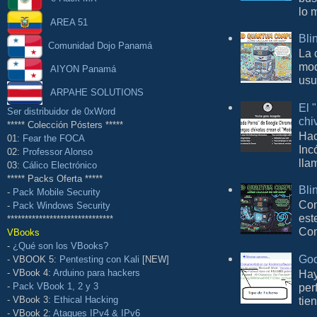
lo 
AREA 51
Bli
Comunidad Dojo Panamá
La 
mod
AIYON Panamá
usu
ARPAHE SOLUTIONS
El 
Ser distribuidor de 0xWord
chi
***** Colección Pósters *****
Hac
01:
Fear the FOCA
Inc
02:
Professor Alonso
lla
03:
Cálico Electrónico
***** Packs Oferta *****
Bli
-
Pack Mobile Security
Con
-
Pack Windows Security
est
******************************
Com
VBooks
-
¿Qué son los VBooks?
Goo
- VBOOK 5:
Pentesting con Kali
[NEW]
Hay
- VBook 4:
Arduino para hackers
per
-
Pack VBook 1, 2 y 3
tie
- VBook 3:
Ethical Hacking
- VBook 2:
Ataques IPv4 & IPv6