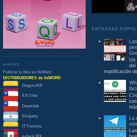
ENTRADAS POPU
Las
per
Goo
Un 
del
0XWORD
masificación d
Publicar tu libro en 0xWord
DISTRIBUIDORES de 0xWORD
Wha
DragonJAR
fác
Cir
8.8 Chile
cas
Dreamlab
más
Ekoparty
La 
núm
IT Forensic
Las
bus
e-Hack MX