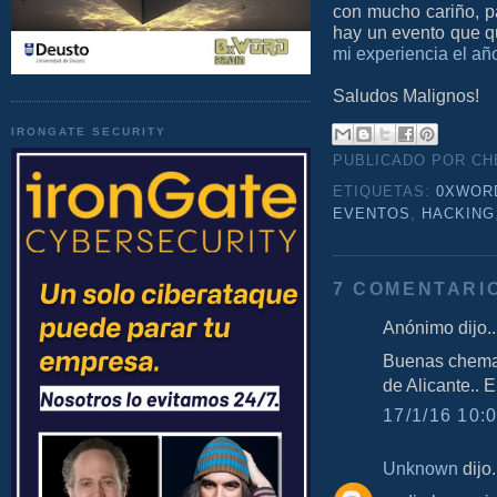
con mucho cariño, p
hay un evento que qui
mi experiencia el año
Saludos Malignos!
IRONGATE SECURITY
PUBLICADO POR C
ETIQUETAS:
0XWOR
EVENTOS
,
HACKING
7 COMENTARI
Anónimo dijo..
Buenas chema, 
de Alicante.. 
17/1/16 10:0
Unknown
dijo.