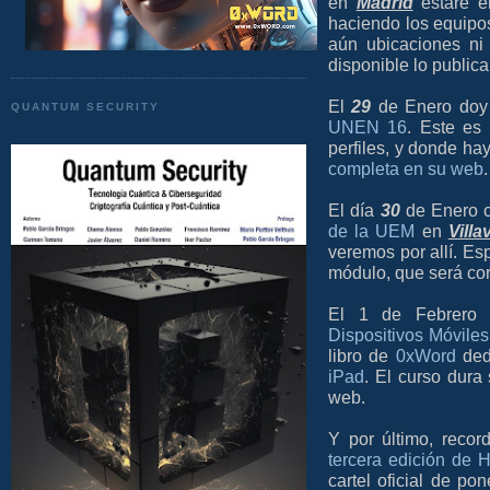
en
Madrid
estaré e
haciendo los equipo
aún ubicaciones ni
disponible lo public
El
29
de Enero doy
QUANTUM SECURITY
UNEN 16
. Este es
perfiles, y donde ha
completa en su web
.
El día
30
de Enero c
de la UEM
en
Vill
veremos por allí. E
módulo, que será cor
El 1 de Febrero
Dispositivos Móviles
libro de
0xWord
ded
iPad
. El curso dura
web.
Y por último, reco
tercera edición de 
cartel oficial de po