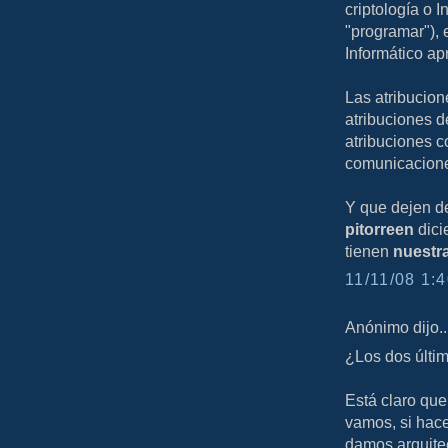
criptología o 
"programar"), 
Informático ap
Las atribucion
atribuciones de
atribuciones 
comunicaciones
Y que dejen de
pitorreen
dici
tienen
nuestr
11/11/08 1:4
Anónimo dijo..
¿Los dos últim
Está claro que
vamos, si hac
damos arquite