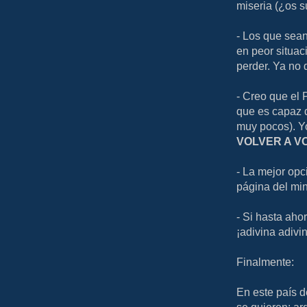
miseria (¿os s
- Los que sean
en peor situa
perder. Ya no
- Creo que el
que es capaz d
muy pocos). Yo
VOLVER A V
- La mejor opc
página del mini
- Si hasta ahor
¡adivina adivi
Finalmente:
En este país de