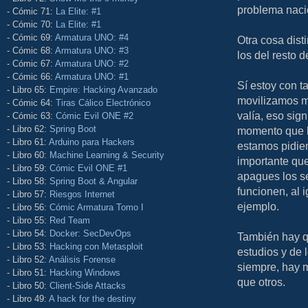
problema naci
- Cómic 71:
La Elite: #1
- Cómic 70:
La Elite: #1
- Cómic 69:
Armatura UNO: #4
Otra cosa dist
- Cómic 68:
Armatura UNO: #3
los del resto 
- Cómic 67:
Armatura UNO: #2
- Cómic 66:
Armatura UNO: #1
Sí estoy con t
- Libro 65:
Empire: Hacking Avanzado
movilizamos m
- Cómic 64:
Tiras Cálico Electrónico
valía, eso sign
- Cómic 63:
Cómic Evil ONE #2
- Libro 62:
Spring Boot
momento que h
- Libro 61:
Arduino para Hackers
estamos pidie
- Libro 60:
Machine Learning & Security
importante que
- Libro 59:
Cómic Evil ONE #1
apagues los se
- Libro 58:
Spring Boot & Angular
funcionen, al 
- Libro 57:
Riesgos Internet
ejemplo.
- Libro 56:
Cómic Armatura Tomo I
- Libro 55:
Red Team
- Libro 54:
Docker: SecDevOps
También hay qu
- Libro 53:
Hacking con Metasploit
estudios y de 
- Libro 52:
Análisis Forense
siempre, hay 
- Libro 51:
Hacking Windows
que otros.
- Libro 50:
Client-Side Attacks
- Libro 49:
A hack for the destiny