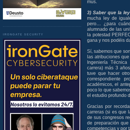
mus.
3) Saber que la l
mucha ley de igual
pero… ¿para cuánd
alumnado de las un
la potestad PERFEC
IRONGATE SECURITY
gana y nos podéis dar
Sí, sabemos que son
las atribuciones que
Ingeniería Técnica
carrera) más 3 años
tuve que hacer otr
correspondiente p
académicos, el antepr
poco lo que sabemos
el estudio profundo 
Gracias por record
carreras (si es que 
de sus congresos re
de preparación que
competencias y por t