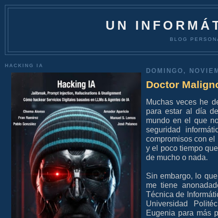
UN INFORMÁT
BLOG PERSON
HACKING IA
DOMINGO, NOVIEM
Doctor Malign
Muchas veces he de
para estar al día de
mundo en el que no
seguridad informát
compromisos con el
y el poco tiempo qu
de mucho o nada.
Sin embargo, lo que
me tiene anonadado
Técnica de Informáti
Universidad Polité
Eugenia para más pi