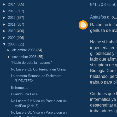
9/11/08 6:50
►
2014
(365)
►
2013
(367)
Asfasfos
dijo...
►
2012
(387)
Razón no te fa
►
2011
(387)
gentuza de mal
►
2010
(400)
►
2009
(406)
No se si habei
▼
2008
(521)
ingeniería, en
►
diciembre 2008
(34)
gilipolleces y
▼
noviembre 2008
(35)
lado que afirm
"Habló de puta la Tacones"
si supiera de
No Lusers 62: Conferencia en China
Biología Comp
La primera Semana de Diciembre
hablando, per
*UPDATED*
trabajo para b
Enfermo....
Cierto es que 
Criando una Foca
informática ya
No Lusers 61: Vida en Pareja con un
desacreditar a
Ay!Fon (2 de 3)
trabajadores q
No Lusers 60: Vida en Pareja con un