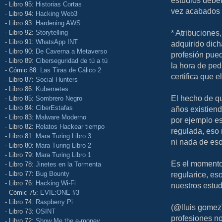
estudios debe
- Libro 95:
Historias Cortas
vez acabados 
- Libro 94:
Hacking Web3
- Libro 93:
Hardening AWS
* Atribuciones
- Libro 92:
Storytelling
- Libro 91:
WhatsApp INT
adquirido dich
- Libro 90:
De Caverna a Metaverso
profesión pued
- Libro 89:
Ciberseguridad de tú a tú
la hora de ped
- Cómic 88:
Las Tiras de Cálico 2
certifica que 
- Libro 87:
Social Hunters
- Libro 86:
Kubernetes
El hecho de qu
- Libro 85:
Sombrero Negro
- Libro 84:
CiberEstafas
años existien
- Libro 83:
Malware Moderno
por ejemplo es
- Libro 82:
Relatos Hackear tiempo
regulada, eso 
- Libro 81:
Mara Turing Libro 3
ni nada de eso
- Libro 80:
Mara Turing Libro 2
- Libro 79:
Mara Turing Libro 1
Es el momento 
- Libro 78:
Jinetes en la Tormenta
- Libro 77:
Bug Bounty
regularice, es
- Libro 76:
Hacking Wi-Fi
nuestros estud
- Cómic 75:
EVIL:ONE #3
- Libro 74:
Raspberry Pi
(@lluis gomez)
- Libro 73:
OSINT
profesiones no
- Libro 72:
Show Me the e-money