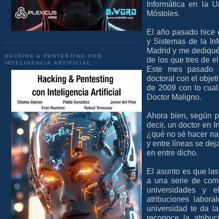
Informática en la 
Móstoles.
El año pasado hice e
y Sistemas de la In
Madrid y me dediqué
HACKING & PENTESTING CON
de los que tres de e
INTELIGENCIA ARTIFICIAL
Este mes pasado d
doctoral con el objet
de 2009 con lo cual
Doctor Maligno.
Ahora bien, según p
decir, un doctor en I
¿qué no sé hacer na
y entre líneas se dej
en entre dicho.
El asunto es que la
a una serie de comp
universidades y e
atribuciones laboral
universidad te da 
reconoce la atribu