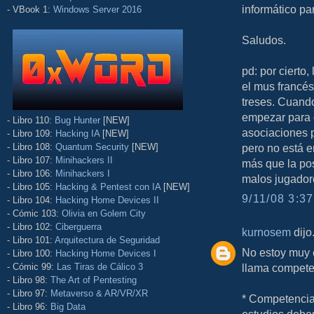
informático pa
- VBook 1:
Windows Server 2016
Saludos.
pd: por cierto,
el mus francés
treses. Cuand
empezar para e
- Libro 110:
Bug Hunter
[NEW]
asociaciones p
- Libro 109:
Hacking IA
[NEW]
- Libro 108:
Quantum Security
[NEW]
pero no está e
- Libro 107:
Minihackers II
más que la pos
- Libro 106:
Minihackers I
malos jugador
- Libro 105:
Hacking & Pentest con IA
[NEW]
9/11/08 3:37
- Libro 104:
Hacking Home Devices II
- Cómic 103:
Olivia en Golem City
- Libro 102:
Ciberguerra
kurnosem
dijo.
- Libro 101:
Arquitectura de Seguridad
No estoy muy 
- Libro 100:
Hacking Home Devices I
- Cómic 99:
Las Tiras de Cálico 3
llama competen
- Libro 98:
The Art of Pentesting
- Libro 97:
Metaverso & AR/VR/XR
* Competencia
- Libro 96:
Big Data