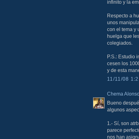
infinito y la e
Respecto a hu
unos manipula
con el tema y
huelga que les
colegiados.
P.S.: Estudio 
cesen los 1000
y de esta man
11/11/08 1:2
Chema Alons
Bueno después 
algunos aspec
1.- Sí, son at
parece perfect
nos han asign