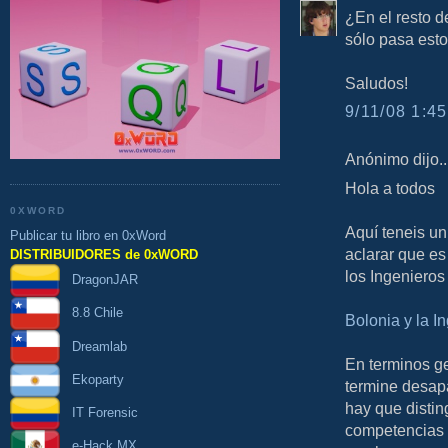
¿En el resto d
sólo pasa est
Saludos!
9/11/08 1:45
Anónimo dijo..
Hola a todos
0XWORD
Aquí teneis un
Publicar tu libro en 0xWord
aclarar que es
DISTRIBUIDORES de 0xWORD
los Ingenieros
DragonJAR
8.8 Chile
Bolonia y la I
Dreamlab
En terminos g
Ekoparty
termine desapa
hay que distin
IT Forensic
competencias 
e-Hack MX