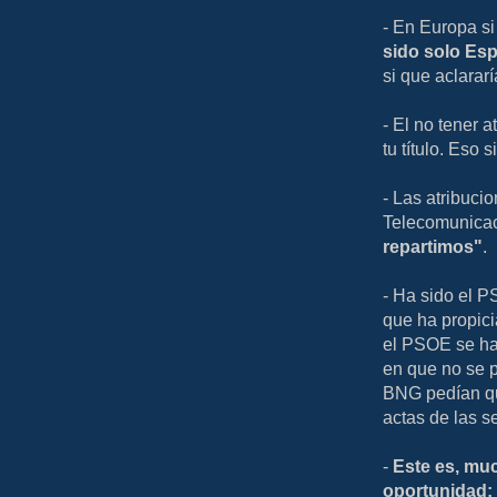
- En Europa si
sido solo Es
si que aclarar
- El no tener 
tu título. Eso 
- Las atribuci
Telecomunica
repartimos"
.
- Ha sido el P
que ha propici
el PSOE se ha
en que no se p
BNG pedían que
actas de las s
-
Este es, muc
oportunidad; 