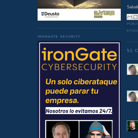
Salud
PUBL
ETIQ
IRONGATE SECURITY
51 