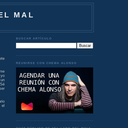
EL MAL
BUSCAR ARTÍCULO
ete
REUNIRSE CON CHEMA ALONSO
 me
 yo
 un
 Sé
ser
rio
 el