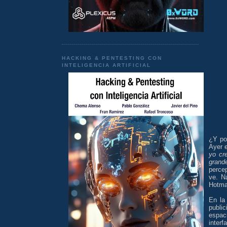
HACKING & PENTESTING CON
INTELIGENCIA ARTIFICIAL
¿Y po
Ayer 
yo cr
grand
perce
ve. N
Hotmai
En la
publi
espac
interf