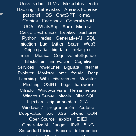
Universidad
LLMs
Metadatos
Reto
Hacking
Entrevistas
Análisis Forense
ue
personal
iOS
ChatGPT
e-mail
Cómics
Facebook
Generative-AI
LUCA
WhatsApp
Aura
Microsoft
Cálico Electrónico
Estafas
auditoría
Python
redes
GenerativeAI
SQL
Injection
bug
twitter
Spam
Web3
Criptografía
big data
metasploit
mitm
Música
Cognitive Intelligence
Blockchain
innovación
Cognitive
Services
PowerShell
BigData
Internet
Explorer
Movistar Home
fraude
Deep
n
Learning
WiFi
cibercrimen
Movistar
s
Phishing
OSINT
bugs
hardware
Cifrado
Windows Vista
Herramientas
Windows Server
bitcoin
Blind SQL
Injection
criptomonedas
2FA
Windows 7
programación
Youtube
DeepFakes
ipad
XSS
tokens
CON
Open Source
exploit
IE IE9
Generative AI
Juegos
IPv6
BING
Seguridad Física
Bitcoins
tokenomics