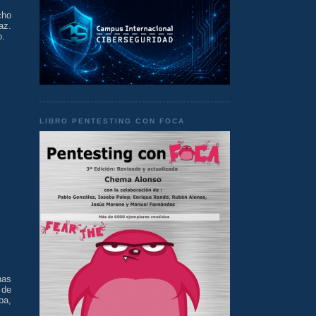
cho
az.
o.
LIBRO PENTESTING CON FOCA
has
 de
ba,