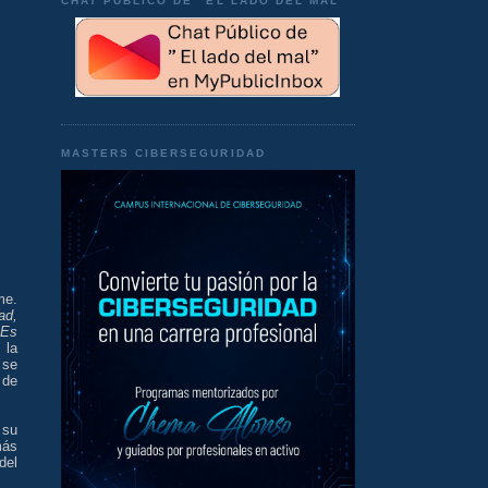
CHAT PÚBLICO DE "EL LADO DEL MAL"
MASTERS CIBERSEGURIDAD
me.
ad,
 Es
 la
 se
 de
 su
más
del