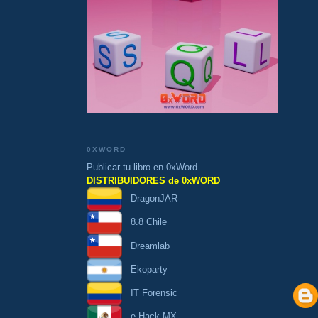
0XWORD
Publicar tu libro en 0xWord
DISTRIBUIDORES de 0xWORD
DragonJAR
8.8 Chile
Dreamlab
Ekoparty
IT Forensic
e-Hack MX