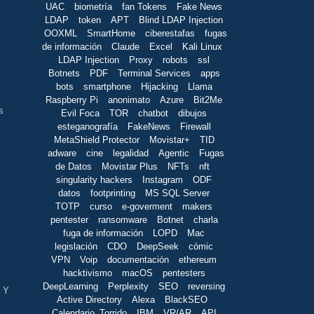
UAC
biometría
fan Tokens
Fake News
LDAP
token
APT
Blind LDAP Injection
OOXML
SmartHome
ciberestafas
fugas
de información
Claude
Excel
Kali Linux
LDAP Injection
Proxy
robots
ssl
Botnets
PDF
Terminal Services
apps
bots
smartphone
Hijacking
Llama
Raspberry Pi
anonimato
Azure
Bit2Me
s
Evil Foca
TOR
chatbot
dibujos
esteganografía
FakeNews
Firewall
MetaShield Protector
Movistar+
TID
adware
cine
legalidad
Agentic
Fugas
de Datos
Movistar Plus
NFTs
nft
singularity hackers
Instagram
ODF
datos
footprinting
MS SQL Server
TOTP
curso
e-goverment
makers
pentester
ransomware
Botnet
charla
fuga de información
LOPD
Mac
legislación
CDO
DeepSeek
cómic
VPN
Voip
documentación
ethereum
hacktivismo
macOS
pentesters
DeepLearning
Perplexity
SEO
reversing
. Y
Active Directory
Alexa
BlackSEO
Calendario_Torrido
IBM
VR/AR
API