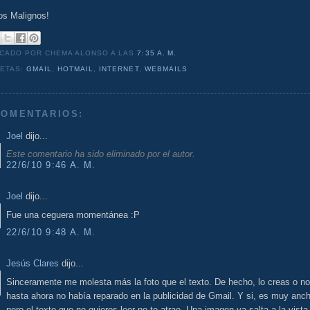
os Malignos!
ICADO POR CHEMA ALONSO
A LAS
7:35 A. M.
UETAS:
GMAIL
,
HOTMAIL
,
INTERNET
,
WEBMAILS
COMENTARIOS:
Joel
dijo...
Este comentario ha sido eliminado por el autor.
22/6/10 9:46 A. M.
Joel
dijo...
Fue una ceguera momentánea :P
22/6/10 9:48 A. M.
Jesús Clares
dijo...
Sinceramente me molesta más la foto que el texto. De hecho, lo creas o no
hasta ahora no había reparado en la publicidad de Gmail. Y si, es muy anc
pero el texto que no quieres leer no te atrae. Una imagen ya salta a la vista