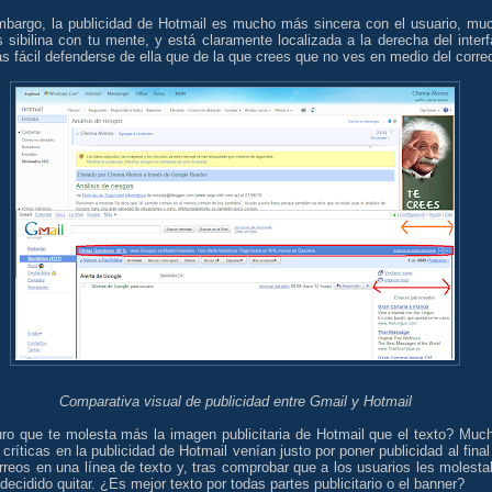
mbargo, la publicidad de Hotmail es mucho más sincera con el usuario, mu
sibilina con tu mente, y está claramente localizada a la derecha del interf
 fácil defenderse de ella que de la que crees que no ves en medio del corre
Comparativa visual de publicidad entre Gmail y Hotmail
ro que te molesta más la imagen publicitaria de Hotmail que el texto? Muc
 críticas en la publicidad de Hotmail venían justo por poner publicidad al final
rreos en una línea de texto y, tras comprobar que a los usuarios les molesta
decidido quitar. ¿Es mejor texto por todas partes publicitario o el banner?