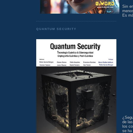
Sin e
menos 
Es más
QUANTUM SECURITY
¿Segu
de las
los co
se ha 