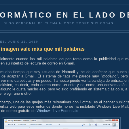
FORMÁTICO EN EL LADO D
BLOG PERSONAL DE CHEMA ALONSO SOBRE SUS COSAS.
ES, JUNIO 22, 2010
 imagen vale más que mil palabras
ialmente cuando las mil palabras ocupan tanto como la publicidad que m
en su interfaz de lectura de correo en Gmail.
mucho tiempo que soy usuario de Hotmail y he de confesar que nunca
 de adaptar a Gmail. El sistema de tags me parece muy
"modelno"
, pero
o ver mis carpeticas y no puedo. Tampoco puedo ver la bandeja de entrada en
clásico, es decir, cada correo como un ente y no como una conversación.
alguno le gusta mucho eso, pero yo sigo prefiriendo en sistema clásico o, a 
e, elegir uno u otro.
bargo, una de las quejas más reiterativas con Hotmail es el banner publicita
nterfaz web para esos entornos donde no se ha instalado Windows Live Mail,
 de correo gratuito de
Windows Live Essentials
.