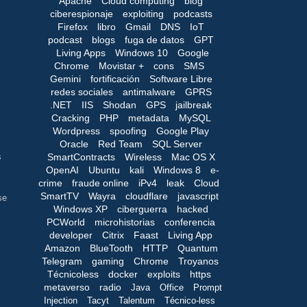
Apache
Cloud computing
blog
ciberespionaje
exploiting
podcasts
Firefox
libro
Gmail
DNS
IoT
podcast
blogs
fuga de datos
GPT
Living Apps
Windows 10
Google
Chrome
Movistar +
cons
SMS
Gemini
fortificación
Software Libre
redes sociales
antimalware
GPRS
.NET
IIS
Shodan
GPS
jailbreak
Cracking
PHP
metadata
MySQL
Wordpress
spoofing
Google Play
Oracle
Red Team
SQL Server
SmartContracts
Wireless
Mac OS X
s
OpenAI
Ubuntu
kali
Windows 8
e-
crime
fraude online
iPv4
leak
Cloud
SmartTV
Wayra
cloudflare
javascript
se
Windows XP
ciberguerra
hacked
PCWorld
microhistorias
conferencia
developer
Citrix
Faast
Living App
Amazon
BlueTooth
HTTP
Quantum
Telegram
gaming
Chrome
Troyanos
Técnicoless
docker
exploits
https
metaverso
radio
Java
Office
Prompt
Injection
Tacyt
Talentum
Técnico-less