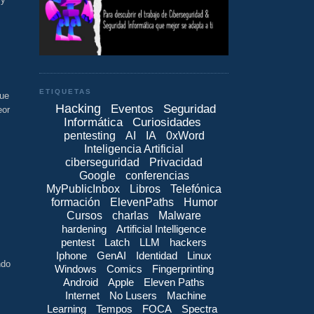
ETIQUETAS
que
Hacking
Eventos
Seguridad
eor
Informática
Curiosidades
pentesting
AI
IA
0xWord
Inteligencia Artificial
ciberseguridad
Privacidad
Google
conferencias
MyPublicInbox
Libros
Telefónica
formación
ElevenPaths
Humor
Cursos
charlas
Malware
hardening
Artificial Intelligence
pentest
Latch
LLM
hackers
Iphone
GenAI
Identidad
Linux
ndo
Windows
Comics
Fingerprinting
Android
Apple
Eleven Paths
Internet
No Lusers
Machine
Learning
Tempos
FOCA
Spectra