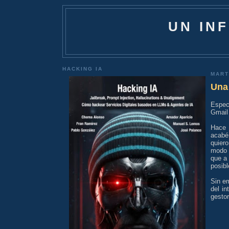
UN IN
HACKING IA
MART
Una
Espec
Gmail 
Hace 
acabé
quier
modo 
que a 
posibl
Sin em
del i
gestor