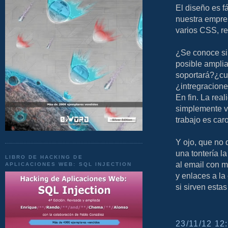
El diseño es fá
nuestra empre
varios CSS, reu
¿Se conoce si
posible amplia
soportará?¿cuá
¿intregracion
En fin. La rea
simplemente v
trabajo es caro
Y ojo, que no 
una tontería l
LIBRO DE HACKING DE
al email con 
APLICACIONES WEB: SQL INJECTION
y enlaces a la
si sirven estas
23/11/12 12: