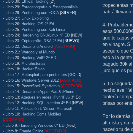
- Libro 30:
Ethical Hacking
[2ª]
tropecientas m
- Libro 29:
Esteganografía & Estegoanálisis
habrá llevado 
- Libro 28:
Pentesting con FOCA
[
SILVER
]
- Libro 27:
Linux Exploiting
- Libro 26:
Hacking IOS 2ª Ed
4- Probableme
- Libro 25:
Pentesting con Kali Linux
esos 500.000€ 
- Libro 24:
Hardening GNU/Linux 4ª ED
[NEW]
que te cagas y
- Libro 23:
Criptografía: RSA 2ª Ed
[
NUEVO
]
en vinagre. Si
- Libro 22:
Desarrollo Android
[AGOTADO]
aseguro que Or
- Libro 21:
Wardog y el Mundo
eso a la gent
- Libro 20:
Hacking VoIP 2ª ED
- Libro 19:
Microhistorias
pagado 30k al 
- Libro 18:
Hacker Épico
juro que es pur
- Libro 17:
Metasploit para pentesters
[GOLD]
- Libro 16:
Windows Server 2012
[AGOTADO]
5- La segurida
- Libro 15: PowerShell SysAdmin
[AGOTADO]
hecho ese "fal
- Libro 14:
Desarrollo Apps iPad & iPhone
tontería compa
- Libro 13:
Ataques en redes IPv4/IPv6
3ª Ed
prisas por entr
- Libro 12:
Hacking SQL Injection 4ª Ed
[NEW]
- Libro 11:
Aplicación ENS con Microsoft
- Libro 10:
Hacking Coms Mobiles
Por lo demás l
[AGOTADO]
altruista y na
- Libro 9:
Hardening Windows 6ª ED
[New!]
hacerlo tú de c
- Libro 8:
Fraude Online
[AGOTADO]