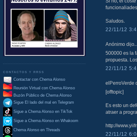
Si no, el cost
funcionaliades
Saludos.
22/11/12 3:4
Anónimo dijo..
500000 es la fa
propuesta. Los
22/11/12 5:4
CONTACTOS Y RRSS
Contactar con Chema Alonso
elPerroVerde di
Reunión Virtual con Chema Alonso
[offtopic]
Buzón Público de Chema Alonso
Sigue El lado del mal en Telegram
Es esto un de
Sigue a Chema Alonso en TikTok
atraer a progra
Sigue a Chema Alonso en Whakoom
http://www.yi
Chema Alonso en Threads
22/11/12 6:0