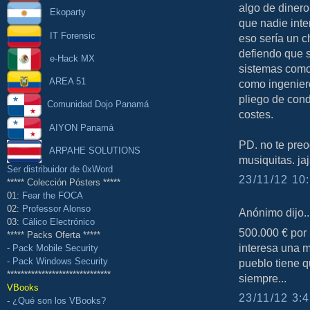
algo de diner
Ekoparty
que nadie inte
IT Forensic
eso sería un c
defiendo que 
e-Hack MX
sistemas como d
AREA 51
como ingeniero
pliego de cond
Comunidad Dojo Panamá
costes.
AIYON Panamá
PD. no te pre
ARPAHE SOLUTIONS
musiquitas. ja
Ser distribuidor de 0xWord
23/11/12 10:
***** Colección Pósters *****
01:
Fear the FOCA
02:
Professor Alonso
Anónimo dijo..
03:
Cálico Electrónico
500.000 € por
***** Packs Oferta *****
interesa una m
-
Pack Mobile Security
-
Pack Windows Security
pueblo tiene q
******************************
siempre...
VBooks
23/11/12 3:4
-
¿Qué son los VBooks?