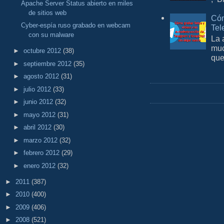
Apache Server Status abierto en miles
de sitios web
Cóm
Cyber-espía ruso grabado en webcam
Tel
con su malware
La 
muc
►
octubre 2012
(38)
que
►
septiembre 2012
(35)
►
agosto 2012
(31)
►
julio 2012
(33)
►
junio 2012
(32)
►
mayo 2012
(31)
►
abril 2012
(30)
►
marzo 2012
(32)
►
febrero 2012
(29)
►
enero 2012
(32)
►
2011
(387)
►
2010
(400)
►
2009
(406)
►
2008
(521)