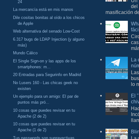
Un 
24
del
La mercancía está en mis manos
masificación d
Dile cositas bonitas al oído a los chicos
Wha
de Apple
fác
Web alternativa del senado Low-Cost
Cir
6.317 bugs de LDAP Injection (y alguno
cas
más)
más
Mundo Cálico
La 
El Single Sign-on y las apps de los
núm
smartphones: m...
Las
20 Entradas para Segurinfo en Madrid
bus
No Lusers 160 - Las chicas geek no
lo 
existen
El 
Un ejemplo para un amigo: El par de
chi
puntos más pró...
Hac
10 cosas que puedes revisar en tu
Inc
Apache (2 de 2)
lla
10 cosas que puedes revisar en tu
Apache (1 de 2)
Bli
La 
Tus passwords son suprayectivas