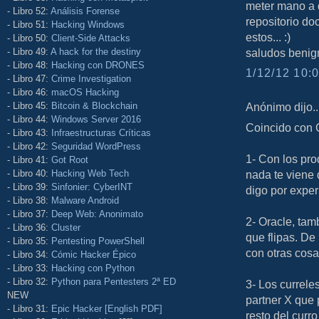
meter mano a d
- Libro 52:
Análisis Forense
repositorio do
- Libro 51:
Hacking Windows
estos... :)
- Libro 50:
Client-Side Attacks
- Libro 49:
A hack for the destiny
saludos benig
- Libro 48:
Hacking con DRONES
1/12/12 10:0
- Libro 47:
Crime Investigation
- Libro 46:
macOS Hacking
Anónimo dijo..
- Libro 45:
Bitcoin & Blockchain
- Libro 44:
Windows Server 2016
Coincido con C
- Libro 43:
Infraestructuras Críticas
- Libro 42:
Seguridad WordPress
1- Con los pro
- Libro 41:
Got Root
- Libro 40:
Hacking Web Tech
nada te viene d
- Libro 39:
Sinfonier: CyberINT
digo por exper
- Libro 38:
Malware Android
- Libro 37:
Deep Web: Anonimato
2- Oracle, tamb
- Libro 36:
Cluster
que flipas. D
- Libro 35:
Pentesting PowerShell
con otras cosa
- Libro 34:
Cómic Hacker Épico
- Libro 33:
Hacking con Python
- Libro 32:
Python para Pentesters 2ª ED
3- Los currele
NEW
partner X que 
- Libro 31:
Epic Hacker [English PDF]
resto del curr