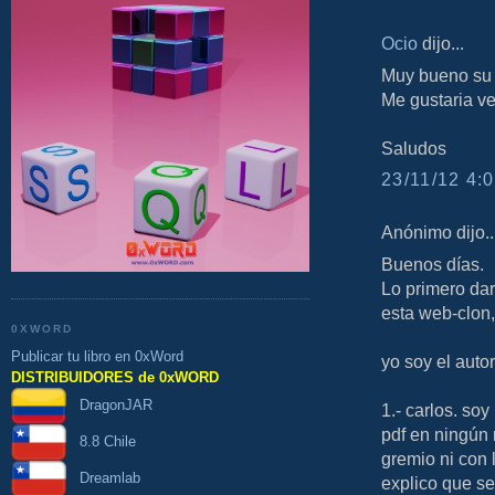
Ocio
dijo...
Muy bueno su 
Me gustaria v
Saludos
23/11/12 4:0
Anónimo dijo..
Buenos días.
Lo primero da
esta web-clon,
0XWORD
Publicar tu libro en 0xWord
yo soy el auto
DISTRIBUIDORES de 0xWORD
DragonJAR
1.- carlos. so
pdf en ningú
8.8 Chile
gremio ni con 
Dreamlab
explico que s