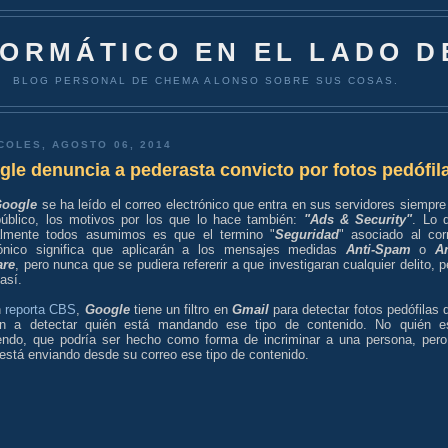
FORMÁTICO EN EL LADO D
BLOG PERSONAL DE CHEMA ALONSO SOBRE SUS COSAS.
COLES, AGOSTO 06, 2014
le denuncia a pederasta convicto por fotos pedófil
oogle
se ha leído el correo electrónico que entra en sus servidores siempre
público, los motivos por los que lo hace también:
"Ads & Security"
. Lo 
lmente todos asumimos es que el termino "
Seguridad
" asociado al cor
rónico significa que aplicarán a los mensajes medidas
Anti-Spam
o
An
are
, pero nunca que se pudiera refererir a que investigaran cualquier delito, p
así.
n
reporta CBS
,
Google
tiene un filtro en
Gmail
para detectar fotos pedófilas 
n a detectar quién está mandando ese tipo de contenido. No quién e
iendo, que podría ser hecho como forma de incriminar a una persona, pero
está enviando desde su correo ese tipo de contenido.