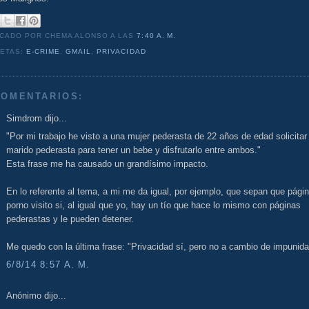
ICADO POR CHEMA ALONSO
A LAS
7:40 A. M.
UETAS:
E-CRIME
,
GMAIL
,
PRIVACIDAD
COMENTARIOS:
Simdrom dijo...
"Por mi trabajo he visto a una mujer pederasta de 22 años de edad solicitar
marido pederasta para tener un bebe y disfrutarlo entre ambos."
Esta frase me ha causado un grandísimo impacto.
En lo referente al tema, a mi me da igual, por ejemplo, que sepan que pági
porno visito si, al igual que yo, hay un tío que hace lo mismo con páginas
pederastas y le pueden detener.
Me quedo con la última frase: "Privacidad sí, pero no a cambio de impunid
6/8/14 8:57 A. M.
Anónimo dijo...