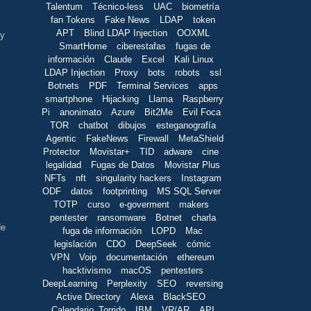
Talentum
Técnico-less
UAC
biometría
fan Tokens
Fake News
LDAP
token
APT
Blind LDAP Injection
OOXML
 y
SmartHome
ciberestafas
fugas de
información
Claude
Excel
Kali Linux
LDAP Injection
Proxy
bots
robots
ssl
Botnets
PDF
Terminal Services
apps
smartphone
Hijacking
Llama
Raspberry
Pi
anonimato
Azure
Bit2Me
Evil Foca
TOR
chatbot
dibujos
esteganografía
Agentic
FakeNews
Firewall
MetaShield
Protector
Movistar+
TID
adware
cine
legalidad
Fugas de Datos
Movistar Plus
NFTs
nft
singularity hackers
Instagram
ODF
datos
footprinting
MS SQL Server
TOTP
curso
e-goverment
makers
pentester
ransomware
Botnet
charla
de
fuga de información
LOPD
Mac
legislación
CDO
DeepSeek
cómic
VPN
Voip
documentación
ethereum
hacktivismo
macOS
pentesters
DeepLearning
Perplexity
SEO
reversing
Active Directory
Alexa
BlackSEO
Calendario_Torrido
IBM
VR/AR
API