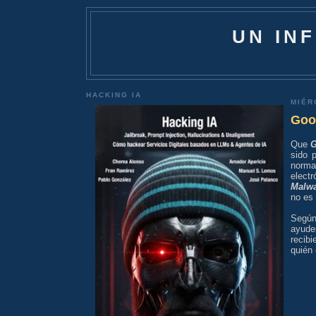
UN IN
HACKING IA
MIÉR
Goog
Que
G
sido 
norma
elect
Malw
no es 
Segú
ayude
recib
quién 