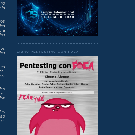
 no
 la
nos
dad
o a
los
ros
LIBRO PENTESTING CON FOCA
las
 un
as,
uez
les
os,
ios
las
aso
os.