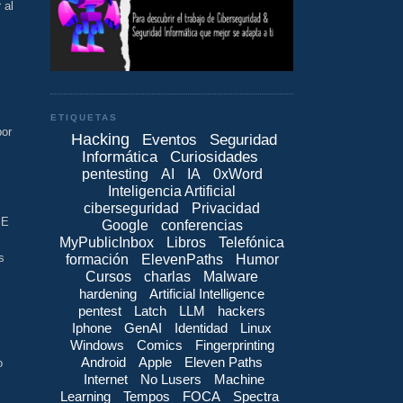
 al
ETIQUETAS
por
Hacking
Eventos
Seguridad
Informática
Curiosidades
pentesting
AI
IA
0xWord
Inteligencia Artificial
ciberseguridad
Privacidad
SE
Google
conferencias
.
MyPublicInbox
Libros
Telefónica
s
formación
ElevenPaths
Humor
Cursos
charlas
Malware
hardening
Artificial Intelligence
pentest
Latch
LLM
hackers
Iphone
GenAI
Identidad
Linux
Windows
Comics
Fingerprinting
Android
Apple
Eleven Paths
o
Internet
No Lusers
Machine
Learning
Tempos
FOCA
Spectra