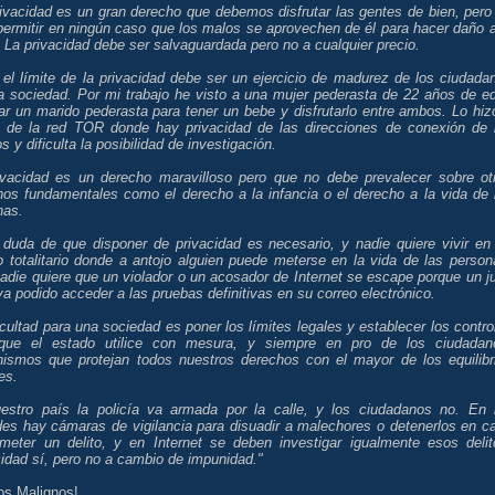
rivacidad es un gran derecho que debemos disfrutar las gentes de bien, pero
permitir en ningún caso que los malos se aprovechen de él para hacer daño a
 La privacidad debe ser salvaguardada pero no a cualquier precio.
 el límite de la privacidad debe ser un ejercicio de madurez de los ciudada
a sociedad. Por mi trabajo he visto a una mujer pederasta de 22 años de e
tar un marido pederasta para tener un bebe y disfrutarlo entre ambos. Lo hiz
s de la red TOR donde hay privacidad de las direcciones de conexión de 
s y dificulta la posibilidad de investigación.
ivacidad es un derecho maravilloso pero que no debe prevalecer sobre ot
hos fundamentales como el derecho a la infancia o el derecho a la vida de 
nas.
 duda de que disponer de privacidad es necesario, y nadie quiere vivir en
o totalitario donde a antojo alguien puede meterse en la vida de las person
adie quiere que un violador o un acosador de Internet se escape porque un j
a podido acceder a las pruebas definitivas en su correo electrónico.
icultad para una sociedad es poner los límites legales y establecer los contro
que el estado utilice con mesura, y siempre en pro de los ciudadan
ismos que protejan todos nuestros derechos con el mayor de los equilibr
es.
estro país la policía va armada por la calle, y los ciudadanos no. En 
des hay cámaras de vigilancia para disuadir a malechores o detenerlos en c
meter un delito, y en Internet se deben investigar igualmente esos delit
idad sí, pero no a cambio de impunidad."
os Malignos!