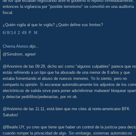
de los que estaban registrando ante el gobierno lo reportó inmediatamente,
entonces la vigilancia por "posible terrorismo" se convirtió en una auditoría
fiscal.
¿Quién vigila al que te vigila? ¿Quién define sus limites?
6/8/14 2:49 P. M.
Chema Alonso
dijo...
@Simdrom, agree!
@Anonimo de las 09:28, dicho así como "algunos culpables" parece que no
estás refiriendo a un tipo que ha abusado de una menor de 8 años y que
estaba fomentando el abuso de nuevos menores. Yo lo siento, pero no
comparto tu opinión. Si escanear automáticamente los adjuntos de los corr
electrónicos de salida sirve para poner ads/eliminar malware/ bloquear spa
y detectar pedófilos/pederastas, por mi ok.
@Anónimo de las 11:11, está bien que me cites al norte-americano BFK.
Saludos!
@Beatle.UY, yo creo que tiene que haber un control de la justicia para decid
cuando romper la privacidad de algo. Sin embargo, sistemas automáticos