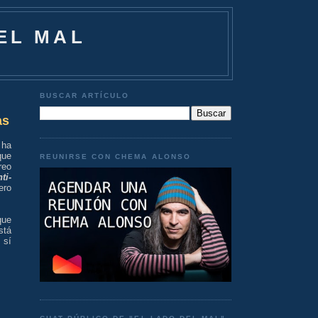
EL MAL
BUSCAR ARTÍCULO
as
 ha
que
REUNIRSE CON CHEMA ALONSO
reo
ti-
ero
que
stá
 sí