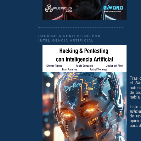
HACKING & PENTESTING CON
INTELIGENCIA ARTIFICIAL
Tras 
el
Na
autori
de to
había
Este 
prima
de un
opini
para d