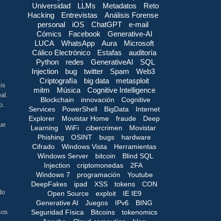
Universidad
LLMs
Metadatos
Reto
Hacking
Entrevistas
Análisis Forense
personal
iOS
ChatGPT
e-mail
Cómics
Facebook
Generative-AI
LUCA
WhatsApp
Aura
Microsoft
Cálico Electrónico
Estafas
auditoría
Python
redes
GenerativeAI
SQL
Injection
bug
twitter
Spam
Web3
Criptografía
big data
metasploit
is
mitm
Música
Cognitive Intelligence
al.
Blockchain
innovación
Cognitive
o.
Services
PowerShell
BigData
Internet
Explorer
Movistar Home
fraude
Deep
ue
Learning
WiFi
cibercrimen
Movistar
Phishing
OSINT
bugs
hardware
Cifrado
Windows Vista
Herramientas
Windows Server
bitcoin
Blind SQL
Injection
criptomonedas
2FA
Windows 7
programación
Youtube
DeepFakes
ipad
XSS
tokens
CON
do
Open Source
exploit
IE IE9
Generative AI
Juegos
IPv6
BING
Seguridad Física
Bitcoins
tokenomics
sos