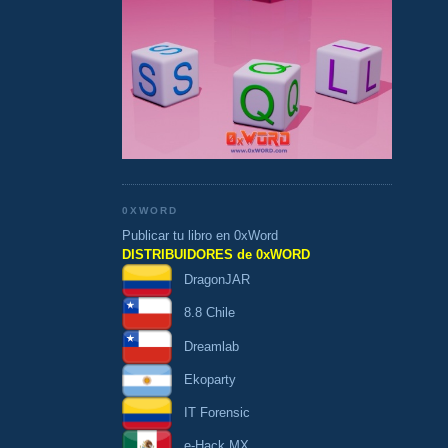
0XWORD
Publicar tu libro en 0xWord
DISTRIBUIDORES de 0xWORD
DragonJAR
8.8 Chile
Dreamlab
Ekoparty
IT Forensic
e-Hack MX