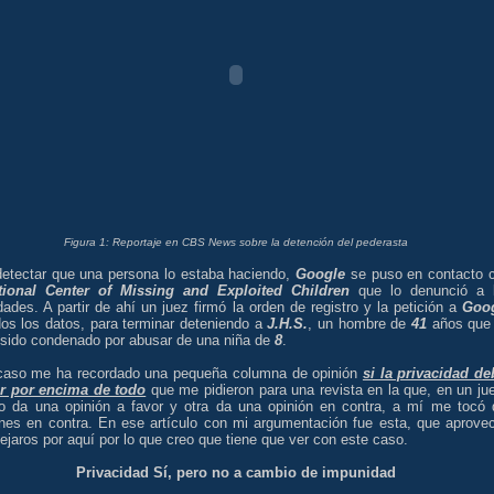
Figura 1: Reportaje en CBS News sobre la detención del pederasta
detectar que una persona lo estaba haciendo,
Google
se puso en contacto 
tional Center of Missing and Exploited Children
que lo denunció a 
dades. A partir de ahí un juez firmó la orden de registro y la petición a
Goo
dos los datos, para terminar deteniendo a
J.H.S.
, un hombre de
41
años que
 sido condenado por abusar de una niña de
8
.
caso me ha recordado una pequeña columna de opinión
si la privacidad de
r por encima de todo
que me pidieron para una revista en la que, en un ju
o da una opinión a favor y otra da una opinión en contra, a mí me tocó 
ones en contra. En ese artículo con mi argumentación fue esta, que aprove
ejaros por aquí por lo que creo que tiene que ver con este caso.
Privacidad Sí, pero no a cambio de impunidad