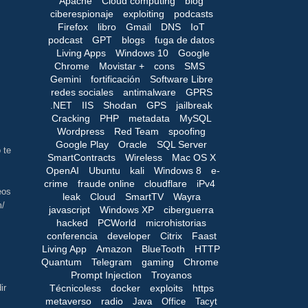
Apache
Cloud computing
blog
ciberespionaje
exploiting
podcasts
Firefox
libro
Gmail
DNS
IoT
podcast
GPT
blogs
fuga de datos
Living Apps
Windows 10
Google
Chrome
Movistar +
cons
SMS
Gemini
fortificación
Software Libre
redes sociales
antimalware
GPRS
.NET
IIS
Shodan
GPS
jailbreak
Cracking
PHP
metadata
MySQL
Wordpress
Red Team
spoofing
Google Play
Oracle
SQL Server
 te
SmartContracts
Wireless
Mac OS X
OpenAI
Ubuntu
kali
Windows 8
e-
crime
fraude online
cloudflare
iPv4
eos
leak
Cloud
SmartTV
Wayra
m/
javascript
Windows XP
ciberguerra
hacked
PCWorld
microhistorias
conferencia
developer
Citrix
Faast
Living App
Amazon
BlueTooth
HTTP
Quantum
Telegram
gaming
Chrome
Prompt Injection
Troyanos
Técnicoless
docker
exploits
https
ir
metaverso
radio
Java
Office
Tacyt