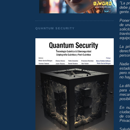
"La p
debe 
gente.
Poner
de un
QUANTUM SECURITY
solici
travé
equipo
La pr
derec
perso
Nadie
estad
pero n
no hay
La dif
para 
mecan
posibl
En nu
ciuda
de co
Privac
Salud