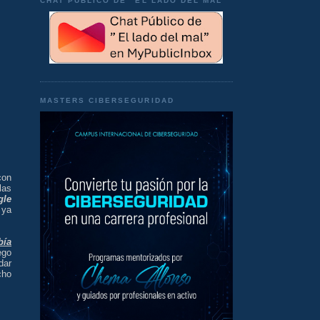
CHAT PÚBLICO DE "EL LADO DEL MAL"
MASTERS CIBERSEGURIDAD
con
las
gle
 ya
bía
ego
dar
cho