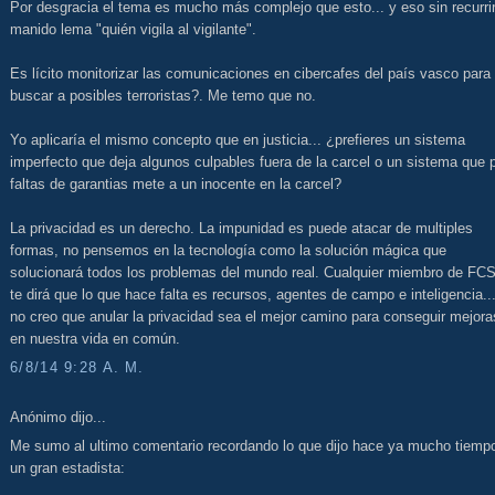
Por desgracia el tema es mucho más complejo que esto... y eso sin recurrir
manido lema "quién vigila al vigilante".
Es lícito monitorizar las comunicaciones en cibercafes del país vasco para
buscar a posibles terroristas?. Me temo que no.
Yo aplicaría el mismo concepto que en justicia... ¿prefieres un sistema
imperfecto que deja algunos culpables fuera de la carcel o un sistema que 
faltas de garantias mete a un inocente en la carcel?
La privacidad es un derecho. La impunidad es puede atacar de multiples
formas, no pensemos en la tecnología como la solución mágica que
solucionará todos los problemas del mundo real. Cualquier miembro de FC
te dirá que lo que hace falta es recursos, agentes de campo e inteligencia..
no creo que anular la privacidad sea el mejor camino para conseguir mejora
en nuestra vida en común.
6/8/14 9:28 A. M.
Anónimo dijo...
Me sumo al ultimo comentario recordando lo que dijo hace ya mucho tiemp
un gran estadista: