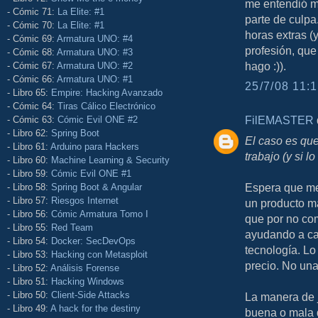
me entendió m
- Cómic 71:
La Elite: #1
parte de culpa.
- Cómic 70:
La Elite: #1
horas extras (
- Cómic 69:
Armatura UNO: #4
profesión, que
- Cómic 68:
Armatura UNO: #3
hago :)).
- Cómic 67:
Armatura UNO: #2
- Cómic 66:
Armatura UNO: #1
25/7/08 11:1
- Libro 65:
Empire: Hacking Avanzado
- Cómic 64:
Tiras Cálico Electrónico
FilEMASTER
d
- Cómic 63:
Cómic Evil ONE #2
- Libro 62:
Spring Boot
El caso es que 
- Libro 61:
Arduino para Hackers
trabajo (y si 
- Libro 60:
Machine Learning & Security
- Libro 59:
Cómic Evil ONE #1
Espera que me
- Libro 58:
Spring Boot & Angular
- Libro 57:
Riesgos Internet
un producto ma
- Libro 56:
Cómic Armatura Tomo I
que por no co
- Libro 55:
Red Team
ayudando a cam
- Libro 54:
Docker: SecDevOps
tecnología. L
- Libro 53:
Hacking con Metasploit
precio. No un
- Libro 52:
Análisis Forense
- Libro 51:
Hacking Windows
- Libro 50:
Client-Side Attacks
La manera de j
- Libro 49:
A hack for the destiny
buena o mala q