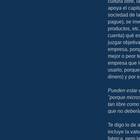
cultura libre, 
apoya el capit
sociedad de la
pague), se inv
productos, etc
cuenta) qué e
juzgar objetiv
empresa, porq
mejor o peor t
empresa que l
usarlo, porque
dinero) y por 
Pueden estar e
"porque micros
tan libre como 
que no debería
Te digo lo de 
incluye la val
fabrica, pero l