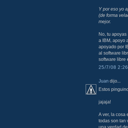
Y por eso yo a
(de forma vel
mejor.
No, tu apoyas 
a IBM, apoyo 
apoyado por IB
al software li
software libre 
25/7/08 2:26
Juan
dijo...
Estos pinguino
jajaja!
A ver, la cosa
todas son tan
una verdad de 