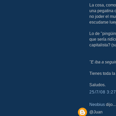
La cosa, como 
una pegatina de
no joder el mu
escudarse lueg
Lo de "pingüi
que sería ridí
capitalista? (su
"E iba a segui
Tienes toda la 
Saludos.
25/7/08 3:27
Neobius
dijo...
@Juan