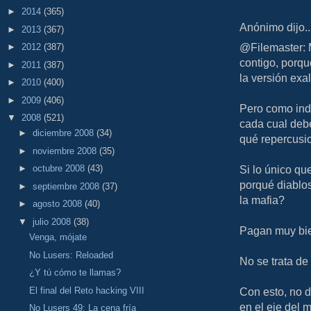
►
2014
(365)
Anónimo dijo..
►
2013
(367)
@Filemaster: 
►
2012
(387)
contigo, porqu
►
2011
(387)
la versión exa
►
2010
(400)
►
2009
(406)
Pero como indi
▼
2008
(521)
cada cual deb
►
diciembre 2008
(34)
qué repercusio
►
noviembre 2008
(35)
Si lo único que
►
octubre 2008
(43)
porqué diablo
►
septiembre 2008
(37)
la mafia?
►
agosto 2008
(40)
▼
julio 2008
(38)
Pagan muy bie
Venga, mójate
No Lusers: Reloaded
No se trata de
¿Y tú cómo te llamas?
El final del Reto hacking VIII
Con esto, no d
en el eje del 
No Lusers 49: La cena fría