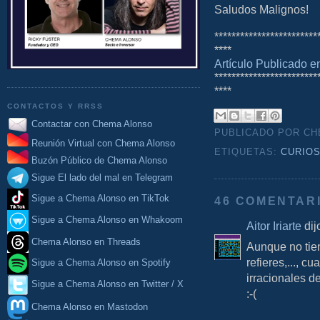
Saludos Malignos!
************************
****
Artículo Publicado 
************************
****
CONTACTOS Y RRSS
Contactar con Chema Alonso
PUBLICADO POR C
Reunión Virtual con Chema Alonso
ETIQUETAS:
CURIO
Buzón Público de Chema Alonso
Sigue El lado del mal en Telegram
Sigue a Chema Alonso en TikTok
46 COMENTAR
Sigue a Chema Alonso en Whakoom
Aitor Iriarte
dijo
Chema Alonso en Threads
Aunque no tien
refieres,..., c
Sigue a Chema Alonso en Spotify
irracionales de
Sigue a Chema Alonso en Twitter / X
:-(
Chema Alonso en Mastodon