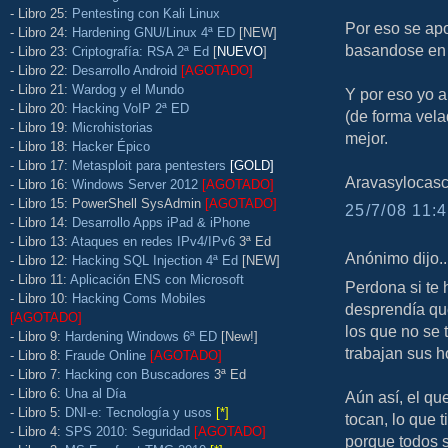
- Libro 25:
Pentesting con Kali Linux
Por eso se ap
- Libro 24:
Hardening GNU/Linux 4ª ED
[NEW]
basandose en 
- Libro 23:
Criptografía: RSA 2ª Ed
[
NUEVO
]
- Libro 22:
Desarrollo Android
[AGOTADO]
- Libro 21:
Wardog y el Mundo
Y por eso yo a
- Libro 20:
Hacking VoIP 2ª ED
(de forma vel
- Libro 19:
Microhistorias
mejor.
- Libro 18:
Hacker Épico
- Libro 17:
Metasploit para pentesters
[GOLD]
Aravasylocas
- Libro 16:
Windows Server 2012
[AGOTADO]
- Libro 15: PowerShell SysAdmin
[AGOTADO]
25/7/08 11:4
- Libro 14:
Desarrollo Apps iPad & iPhone
- Libro 13:
Ataques en redes IPv4/IPv6
3ª Ed
Anónimo dijo..
- Libro 12:
Hacking SQL Injection 4ª Ed
[NEW]
- Libro 11:
Aplicación ENS con Microsoft
Perdona si te 
- Libro 10:
Hacking Coms Mobiles
desprendía qu
[AGOTADO]
los que no se 
- Libro 9:
Hardening Windows 6ª ED
[New!]
trabajan sus h
- Libro 8:
Fraude Online
[AGOTADO]
- Libro 7:
Hacking con Buscadores
3ª Ed
- Libro 6:
Una al Día
Aún así, el qu
- Libro 5:
DNI-e: Tecnología y usos
[*]
tocan, lo que t
- Libro 4:
SPS 2010: Seguridad
[AGOTADO]
porque todos s