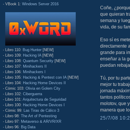
- VBook 1:
Windows Server 2016
Coñe, ¿porque
que quieran tr
semana y luego
vida, de su fam
Eso sí es mete
directamente 
- Libro 110:
Bug Hunter
[NEW]
grande para im
- Libro 109:
Hacking IA
[NEW]
enseñar a la g
- Libro 108:
Quantum Security
[NEW]
puedan rebajar
- Libro 107:
Minihackers II
- Libro 106:
Minihackers I
- Libro 105:
Hacking & Pentest con IA
[NEW]
Tú, por tu par
- Libro 104:
Hacking Home Devices II
mejor tu traba
- Cómic 103:
Olivia en Golem City
jornada máxima
- Libro 102:
Ciberguerra
tantos polític
- Libro 101:
Arquitectura de Seguridad
molotov, que y
- Libro 100:
Hacking Home Devices I
manera que lo 
- Cómic 99:
Las Tiras de Cálico 3
- Libro 98:
The Art of Pentesting
25/7/08 10:2
- Libro 97:
Metaverso & AR/VR/XR
- Libro 96:
Big Data