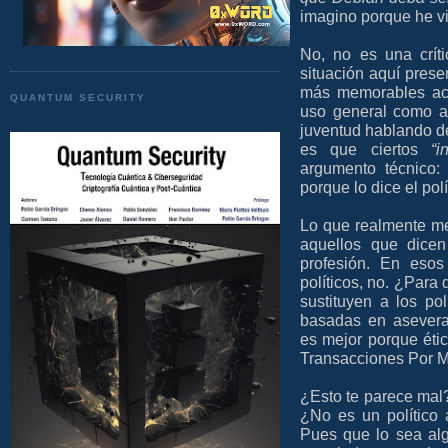
imagino porque he vi
No, no es una críti
situación aquí prese
más memorables act
QUANTUM SECURITY
uso general como al
juventud hablando de
es que ciertos
“i
argumento técnico
porque lo dice el pol
Lo que realmente me
aquellos que dice
profesión. En esos
políticos, no. ¿Para 
sustituyen a los po
basadas en aseverac
es mejor porque ét
Transacciones Por M
¿Esto te parece mal
¿No es un político
Pues que lo sea alg