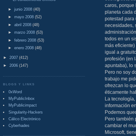
caros, porque
►
junio 2008
(40)
planeta cada 
►
mayo 2008
(52)
potestad para 
►
abril 2008
(48)
necesidades, 
administración
►
marzo 2008
(53)
todos en un si
►
febrero 2008
(53)
más eficiente)
►
enero 2008
(48)
igual a gratui
►
2007
(412)
profesión (en 
apuntaba), lo 
►
2006
(147)
Pero no soy do
trabajo me pid
BLOGS Y LINKS
ofrezcan lo qu
éticamente ha
0xWord
La tecnología,
MyPublicInbox
información en
MyPublicimpact
Podemos quedar
Singularity-Hackers
Pero también p
Cálico Electrónico
cambiar el mu
Cyberhades
Microsoft, ti