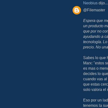
Neobius
dijo...
@Filemaster
Espera que me
un producto ma
que por no co
ayudando a cam
tecnología. L
precio. No un
Sabes lo que 
Marx: "estos so
es mas o menos
decides lo que
cuando vas al t
que estas cerc
solo valora el
Eso por un lado
tenemos la sue