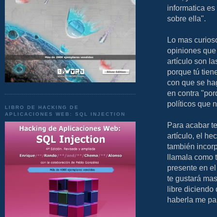
informatica es
sobre ella".
Lo mas curioso
opiniones que 
artículo son la
porque tú tien
con que se hag
en contra "por
políticos que 
LIBRO DE HACKING DE
APLICACIONES WEB: SQL INJECTION
Para acabar te
artículo, el h
también incorpo
llamala como te
presente en el 
te gustará mas
libre diciendo
haberla me par