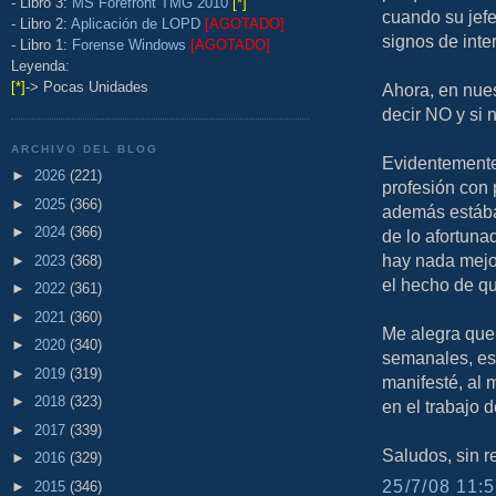
- Libro 3:
MS Forefront TMG 2010
[*]
cuando su jefe 
- Libro 2:
Aplicación de LOPD
[AGOTADO]
signos de inte
- Libro 1:
Forense Windows
[AGOTADO]
Leyenda:
[*]
-> Pocas Unidades
Ahora, en nues
decir NO y si 
ARCHIVO DEL BLOG
Evidentemente 
►
2026
(221)
profesión con
►
2025
(366)
además estába
►
2024
(366)
de lo afortuna
hay nada mejor
►
2023
(368)
el hecho de qu
►
2022
(361)
►
2021
(360)
Me alegra que
►
2020
(340)
semanales, es
►
2019
(319)
manifesté, al 
►
2018
(323)
en el trabajo 
►
2017
(339)
Saludos, sin re
►
2016
(329)
25/7/08 11:5
►
2015
(346)