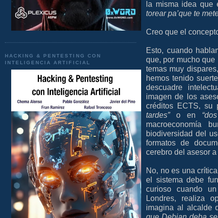
la misma idea que 
torear pa’que te met
Creo que el concepto
Esto, cuando hablamo
HACKING & PENTESTING CON
que, por mucho que u
INTELIGENCIA ARTIFICIAL
temas muy dispares, 
hemos tenido suerte
descuadre intelect
imagen de los aseso
créditos ECTS, su 
tardes”
o en
“dos
macroeconomía bur
biodiversidad del us
formatos de docume
cerebro del asesor a 
No, no es una crític
el sistema debe fu
curioso cuando un 
Londres, realiza o
imagina al alcalde 
que Debian deba se