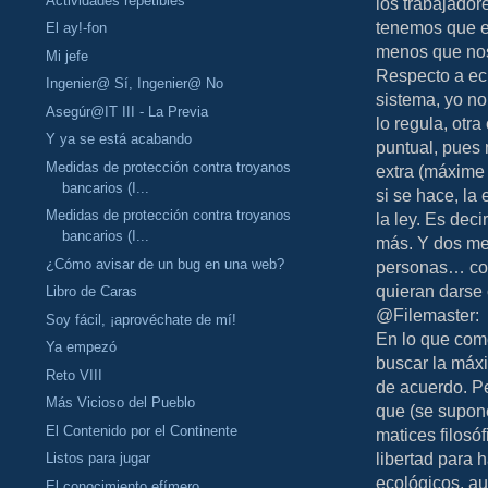
Actividades repetibles
los trabajador
tenemos que es
El ay!-fon
menos que nos 
Mi jefe
Respecto a ec
Ingenier@ Sí, Ingenier@ No
sistema, yo no 
Asegúr@IT III - La Previa
lo regula, otra
Y ya se está acabando
puntual, pues 
Medidas de protección contra troyanos
extra (máxime 
bancarios (I...
si se hace, la
Medidas de protección contra troyanos
la ley. Es dec
bancarios (I...
más. Y dos me
¿Cómo avisar de un bug en una web?
personas… co
quieran darse 
Libro de Caras
@Filemaster:
Soy fácil, ¡aprovéchate de mí!
En lo que com
Ya empezó
buscar la máxi
Reto VIII
de acuerdo. Pe
Más Vicioso del Pueblo
que (se supone
El Contenido por el Continente
matices filosó
libertad para 
Listos para jugar
ecológicos, a
El conocimiento efímero