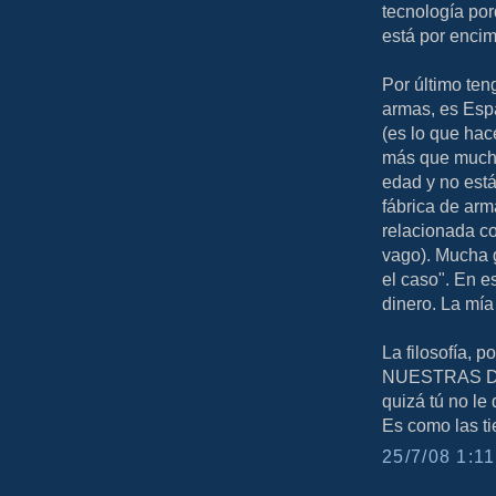
tecnología por
está por encim
Por último ten
armas, es Espa
(es lo que hac
más que mucho
edad y no está
fábrica de ar
relacionada con
vago). Mucha g
el caso". En e
dinero. La mía
La filosofía, 
NUESTRAS DEC
quizá tú no le 
Es como las ti
25/7/08 1:11