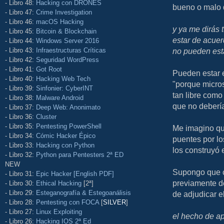
- Libro 48:
Hacking con DRONES
bueno o malo q
- Libro 47:
Crime Investigation
- Libro 46:
macOS Hacking
y ya me dirás 
- Libro 45:
Bitcoin & Blockchain
estar de acuer
- Libro 44:
Windows Server 2016
- Libro 43:
Infraestructuras Críticas
no pueden est
- Libro 42:
Seguridad WordPress
- Libro 41:
Got Root
Pueden estar e
- Libro 40:
Hacking Web Tech
"porque micros
- Libro 39:
Sinfonier: CyberINT
tan libre como 
- Libro 38:
Malware Android
que no debería
- Libro 37:
Deep Web: Anonimato
- Libro 36:
Cluster
- Libro 35:
Pentesting PowerShell
Me imagino qu
- Libro 34:
Cómic Hacker Épico
puentes por lo
- Libro 33:
Hacking con Python
los construyó 
- Libro 32:
Python para Pentesters 2ª ED
NEW
Supongo que c
- Libro 31:
Epic Hacker [English PDF]
previamente de
- Libro 30:
Ethical Hacking
[2ª]
- Libro 29:
Esteganografía & Estegoanálisis
de adjudicar el
- Libro 28:
Pentesting con FOCA
[
SILVER
]
- Libro 27:
Linux Exploiting
el hecho de ap
- Libro 26:
Hacking IOS 2ª Ed