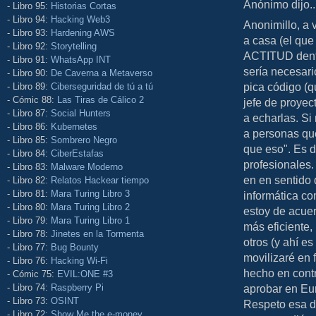
Anónimo dijo..
- Libro 95:
Historias Cortas
- Libro 94:
Hacking Web3
Anonimillo, a 
- Libro 93:
Hardening AWS
a casa (el que
- Libro 92:
Storytelling
ACTITUD dentr
- Libro 91:
WhatsApp INT
sería necesari
- Libro 90:
De Caverna a Metaverso
pica código (q
- Libro 89:
Ciberseguridad de tú a tú
- Cómic 88:
Las Tiras de Cálico 2
jefe de proyec
- Libro 87:
Social Hunters
a echarlas. Si
- Libro 86:
Kubernetes
a personas qu
- Libro 85:
Sombrero Negro
que eso". Es d
- Libro 84:
CiberEstafas
profesionales.
- Libro 83:
Malware Moderno
en en sentido 
- Libro 82:
Relatos Hackear tiempo
- Libro 81:
Mara Turing Libro 3
informática co
- Libro 80:
Mara Turing Libro 2
estoy de acuer
- Libro 79:
Mara Turing Libro 1
más eficiente,
- Libro 78:
Jinetes en la Tormenta
otros (y ahí e
- Libro 77:
Bug Bounty
movilizaré en 
- Libro 76:
Hacking Wi-Fi
hecho en cont
- Cómic 75:
EVIL:ONE #3
- Libro 74:
Raspberry Pi
aprobar en Eu
- Libro 73:
OSINT
Respeto esa de
- Libro 72:
Show Me the e-money