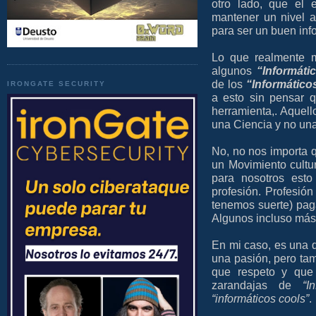
otro lado, que el e
mantener un nivel 
para ser un buen inf
Lo que realmente 
algunos
“Informátic
de los
“Informáticos
IRONGATE SECURITY
a esto sin pensar 
herramienta,. Aquel
una Ciencia y no una 
No, no nos importa q
un Movimiento cultu
para nosotros esto
profesión. Profesió
tenemos suerte) paga
Algunos incluso más
En mi caso, es una d
una pasión, pero tam
que respeto y que 
zarandajas de
“I
“informáticos cools”
.