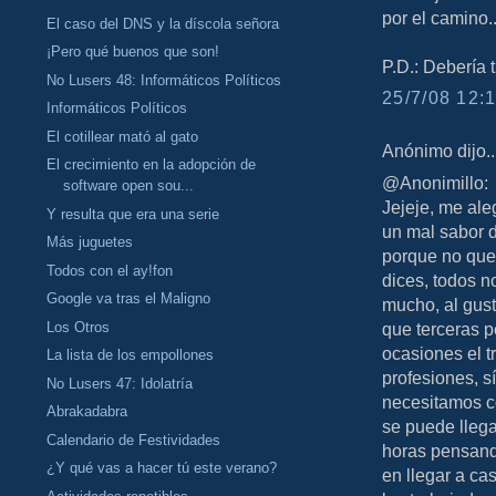
por el camino..
El caso del DNS y la díscola señora
¡Pero qué buenos que son!
P.D.: Debería 
No Lusers 48: Informáticos Políticos
25/7/08 12:1
Informáticos Políticos
El cotillear mató al gato
Anónimo dijo..
El crecimiento en la adopción de
@Anonimillo:
software open sou...
Jejeje, me al
Y resulta que era una serie
un mal sabor 
Más juguetes
porque no que
Todos con el ay!fon
dices, todos 
Google va tras el Maligno
mucho, al gus
Los Otros
que terceras 
ocasiones el t
La lista de los empollones
profesiones, s
No Lusers 47: Idolatría
necesitamos co
Abrakadabra
se puede llega
Calendario de Festividades
horas pensando
¿Y qué vas a hacer tú este verano?
en llegar a ca