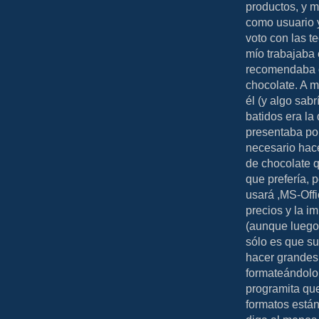
productos, y m
como usuario y
voto con las t
mío trabajaba 
recomendaba co
chocolate. A m
él (y algo sab
batidos era la
presentaba por
necesario hace
de chocolate q
que prefería, 
usará ,MS-Off
precios y la i
(aunque luego
sólo es que su
hacer grandes 
formateándolo,
programita qu
formatos están