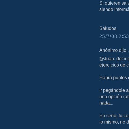
Si quieren sal
siendo informá
Saludos
25/7/08 2:53
Anónimo dijo..
@Juan: decir 
ejercicios de 
Habrá puntos 
Ir pegándole a
una opción (a
nada...
En serio, tu c
lo mismo, no d