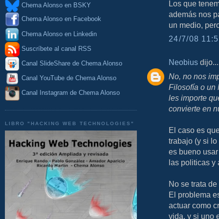
Los que tenemo
Chema Alonso en BSKY
además nos pag
Chema Alonso en Facebook
un medio, pero
Chema Alonso en Linkedin
24/7/08 11:5
Suscríbete al canal RSS
Neobius
dijo...
Canal SlideShare de Chema Alonso
No, no nos im
Canal YouTube de Chema Alonso
Filosofía o un
Canal Instagram de Chema Alonso
les importe qu
convierte en n
LIBRO "HACKING WEB TECHNOLOGIES"
El caso es que 
trabajo (y si l
es bueno usar 
las politicas 
No se trata de
El problema e
actuar como cr
vida, y si uno 