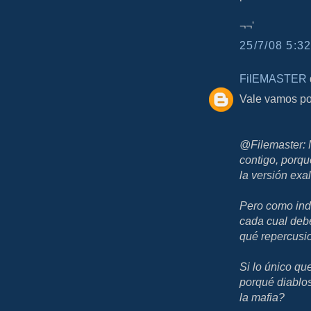
¬¬'
25/7/08 5:32
FilEMASTER
d
Vale vamos po
@Filemaster: 
contigo, porqu
la versión exa
Pero como indi
cada cual deb
qué repercusio
Si lo único que
porqué diablo
la mafia?