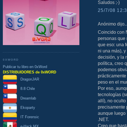
Saludos ;-)
25/7/08 12:3
Anónimo dijo..
Coincido con N
personas que n
que eso: una 
ni una más), y
decisión, y la 
0XWORD
política, creo
Publicar tu libro en 0xWord
podemos obviar
DISTRIBUIDORES de 0xWORD
prácticamente 
DragonJAR
peso en el mu
Por eso, aunqu
8.8 Chile
tecnologías (s
Dreamlab
allí), no ocult
precisamente 
Ekoparty
aunque luego 
IT Forensic
.NET.
Creo que basta
e-Hack MX