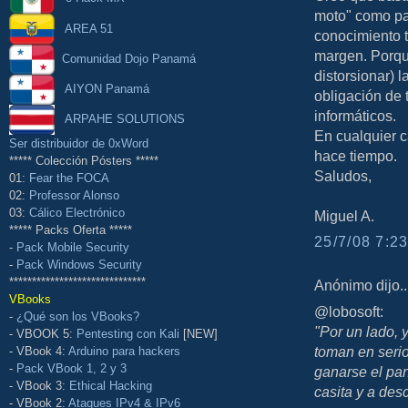
moto" como pa
AREA 51
conocimiento 
margen. Porque
Comunidad Dojo Panamá
distorsionar) 
AIYON Panamá
obligación de
informáticos.
ARPAHE SOLUTIONS
En cualquier 
Ser distribuidor de 0xWord
hace tiempo.
***** Colección Pósters *****
Saludos,
01:
Fear the FOCA
02:
Professor Alonso
03:
Cálico Electrónico
Miguel A.
***** Packs Oferta *****
25/7/08 7:23
-
Pack Mobile Security
-
Pack Windows Security
******************************
Anónimo dijo..
VBooks
@lobosoft:
-
¿Qué son los VBooks?
"Por un lado, 
- VBOOK 5:
Pentesting con Kali
[NEW]
toman en serio
- VBook 4:
Arduino para hackers
-
Pack VBook 1, 2 y 3
ganarse el pan
- VBook 3:
Ethical Hacking
casita y a des
- VBook 2:
Ataques IPv4 & IPv6