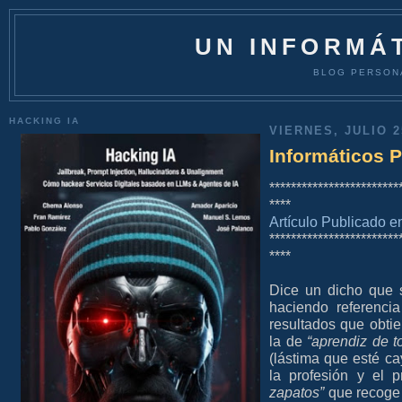
UN INFORMÁT
BLOG PERSON
HACKING IA
VIERNES, JULIO 2
Informáticos P
************************
****
Artículo Publicado 
************************
****
Dice un dicho que
haciendo referenci
resultados que obti
la de
“aprendiz de 
(lástima que esté c
la profesión y el p
zapatos”
que recoge 