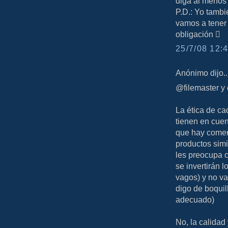
diga al menos 
P.D.: Yo tambi
vamos a tener 
obligación 
25/7/08 12:4
Anónimo dijo..
@filemaster y 
La ética de ca
tienen en cuen
que hay comer
productos simi
les preocupa 
se invertirán 
vagos) y no va
digo de boquil
adecuado)
No, la calidad