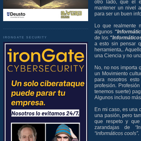
otro lado, que el e
mantener un nivel 
para ser un buen inf
Lo que realmente 
algunos
“Informátic
de los
“Informáticos
IRONGATE SECURITY
a esto sin pensar 
herramienta,. Aquel
una Ciencia y no una 
No, no nos importa q
un Movimiento cultu
para nosotros esto
profesión. Profesió
tenemos suerte) paga
Algunos incluso más
En mi caso, es una d
una pasión, pero tam
que respeto y que 
zarandajas de
“I
“informáticos cools”
.