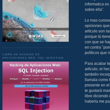
informatica es
sobre ella".
Lo mas curioso
opiniones que 
artículo son la
porque tú tien
con que se hag
en contra "por
políticos que 
LIBRO DE HACKING DE
APLICACIONES WEB: SQL INJECTION
Para acabar te
artículo, el h
también incorpo
llamala como te
presente en el 
te gustará mas
libre diciendo
haberla me par