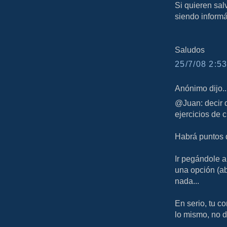
Si quieren sal
siendo informá
Saludos
25/7/08 2:53
Anónimo dijo..
@Juan: decir 
ejercicios de 
Habrá puntos 
Ir pegándole a
una opción (a
nada...
En serio, tu c
lo mismo, no d