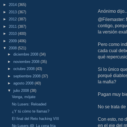
►
2014
(365)
Anónimo dijo..
►
2013
(367)
@Filemaster: 
►
2012
(387)
contigo, porqu
►
2011
(387)
la versión exa
►
2010
(400)
►
2009
(406)
Pero como indi
▼
2008
(521)
cada cual deb
►
diciembre 2008
(34)
qué repercusio
►
noviembre 2008
(35)
Si lo único que
►
octubre 2008
(43)
porqué diablo
►
septiembre 2008
(37)
la mafia?
►
agosto 2008
(40)
▼
julio 2008
(38)
Pagan muy bie
Venga, mójate
No Lusers: Reloaded
No se trata de
¿Y tú cómo te llamas?
El final del Reto hacking VIII
Con esto, no d
en el eje del 
No Lusers 49: La cena fría