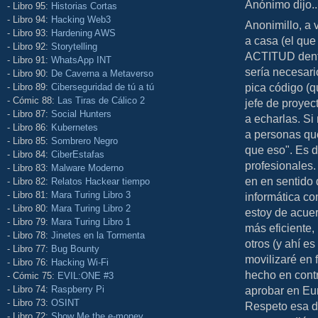
Anónimo dijo..
- Libro 95:
Historias Cortas
- Libro 94:
Hacking Web3
Anonimillo, a 
- Libro 93:
Hardening AWS
a casa (el que
- Libro 92:
Storytelling
ACTITUD dentr
- Libro 91:
WhatsApp INT
sería necesari
- Libro 90:
De Caverna a Metaverso
pica código (q
- Libro 89:
Ciberseguridad de tú a tú
- Cómic 88:
Las Tiras de Cálico 2
jefe de proyec
- Libro 87:
Social Hunters
a echarlas. Si
- Libro 86:
Kubernetes
a personas qu
- Libro 85:
Sombrero Negro
que eso". Es d
- Libro 84:
CiberEstafas
profesionales.
- Libro 83:
Malware Moderno
en en sentido 
- Libro 82:
Relatos Hackear tiempo
- Libro 81:
Mara Turing Libro 3
informática co
- Libro 80:
Mara Turing Libro 2
estoy de acuer
- Libro 79:
Mara Turing Libro 1
más eficiente,
- Libro 78:
Jinetes en la Tormenta
otros (y ahí e
- Libro 77:
Bug Bounty
movilizaré en 
- Libro 76:
Hacking Wi-Fi
hecho en cont
- Cómic 75:
EVIL:ONE #3
- Libro 74:
Raspberry Pi
aprobar en Eu
- Libro 73:
OSINT
Respeto esa de
- Libro 72:
Show Me the e-money