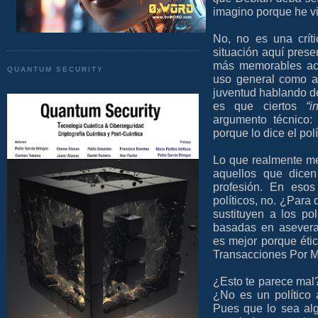
imagino porque he vi
No, no es una críti
situación aquí prese
más memorables act
QUANTUM SECURITY
uso general como al
juventud hablando de
es que ciertos
“i
argumento técnico
porque lo dice el pol
Lo que realmente me
aquellos que dice
profesión. En esos
políticos, no. ¿Para 
sustituyen a los po
basadas en aseverac
es mejor porque ét
Transacciones Por M
¿Esto te parece mal
¿No es un político
Pues que lo sea alg