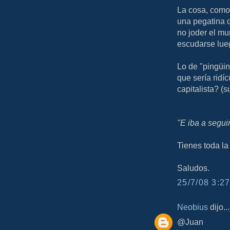
La cosa, como 
una pegatina de
no joder el mu
escudarse lueg
Lo de "pingüi
que sería ridí
capitalista? (su
"E iba a segui
Tienes toda la 
Saludos.
25/7/08 3:27
Neobius
dijo...
@Juan