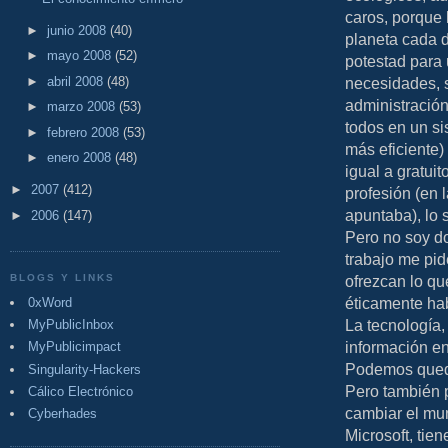
caros, porque
►
junio 2008
(40)
planeta cada 
►
mayo 2008
(52)
potestad para 
►
abril 2008
(48)
necesidades, 
administración
►
marzo 2008
(53)
todos en un si
►
febrero 2008
(53)
más eficiente)
►
enero 2008
(48)
igual a gratui
►
2007
(412)
profesión (en 
apuntaba), lo 
►
2006
(147)
Pero no soy do
trabajo me pid
BLOGS Y LINKS
ofrezcan lo qu
éticamente ha
0xWord
La tecnología,
MyPublicInbox
información en
MyPublicimpact
Podemos quedar
Singularity-Hackers
Pero también p
Cálico Electrónico
cambiar el mu
Cyberhades
Microsoft, ti