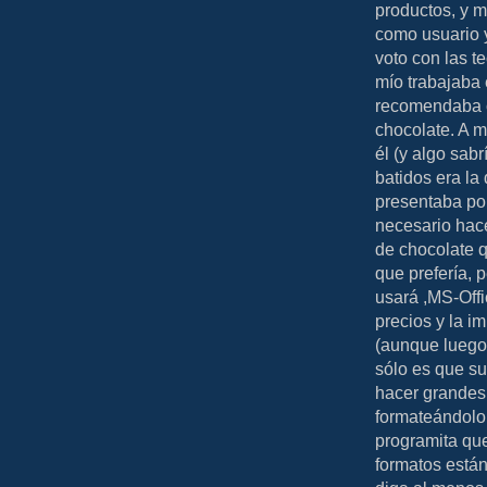
productos, y m
como usuario y
voto con las t
mío trabajaba 
recomendaba co
chocolate. A m
él (y algo sab
batidos era la
presentaba por
necesario hace
de chocolate q
que prefería, 
usará ,MS-Off
precios y la i
(aunque luego
sólo es que su
hacer grandes 
formateándolo,
programita qu
formatos están