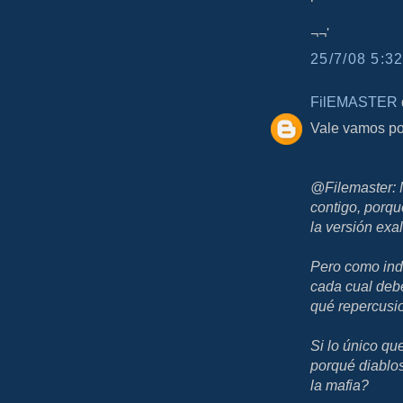
¬¬'
25/7/08 5:32
FilEMASTER
d
Vale vamos po
@Filemaster: 
contigo, porqu
la versión exa
Pero como indi
cada cual deb
qué repercusio
Si lo único que
porqué diablo
la mafia?