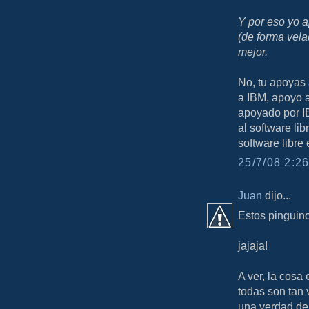
Y por eso yo a
(de forma vel
mejor.
No, tu apoyas 
a IBM, apoyo 
apoyado por IB
al software li
software libre 
25/7/08 2:26
Juan
dijo...
Estos pinguino
jajaja!
A ver, la cosa
todas son tan
una verdad de 