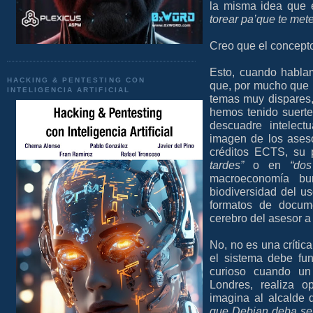
la misma idea que 
torear pa’que te met
Creo que el concepto
Esto, cuando hablamo
HACKING & PENTESTING CON
que, por mucho que u
INTELIGENCIA ARTIFICIAL
temas muy dispares, 
hemos tenido suerte
descuadre intelect
imagen de los aseso
créditos ECTS, su 
tardes”
o en
“dos
macroeconomía bur
biodiversidad del us
formatos de docume
cerebro del asesor a 
No, no es una crític
el sistema debe fu
curioso cuando un 
Londres, realiza o
imagina al alcalde 
que Debian deba se