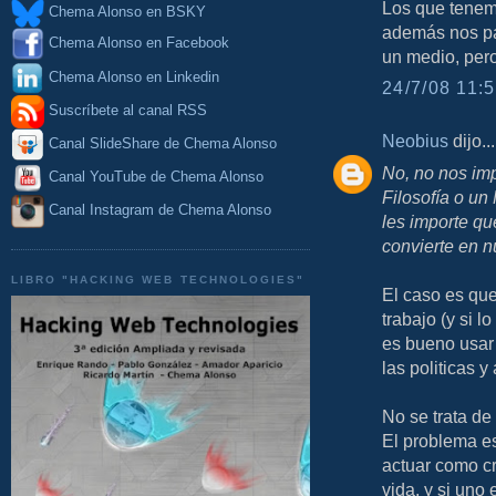
Los que tenemo
Chema Alonso en BSKY
además nos pag
Chema Alonso en Facebook
un medio, pero
Chema Alonso en Linkedin
24/7/08 11:5
Suscríbete al canal RSS
Neobius
dijo...
Canal SlideShare de Chema Alonso
No, no nos im
Canal YouTube de Chema Alonso
Filosofía o un
Canal Instagram de Chema Alonso
les importe qu
convierte en n
LIBRO "HACKING WEB TECHNOLOGIES"
El caso es que 
trabajo (y si l
es bueno usar 
las politicas 
No se trata de
El problema e
actuar como cr
vida, y si uno 