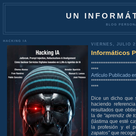
UN INFORMÁT
BLOG PERSON
HACKING IA
VIERNES, JULIO 2
Informáticos P
************************
****
Artículo Publicado 
************************
****
Dice un dicho que
haciendo referenci
resultados que obti
la de
“aprendiz de 
(lástima que esté c
la profesión y el p
zapatos”
que recoge 