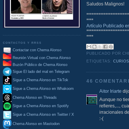
Saludos Malignos!
************************
****
Artículo Publicado 
************************
****
CONTACTOS Y RRSS
Contactar con Chema Alonso
PUBLICADO POR C
Reunión Virtual con Chema Alonso
ETIQUETAS:
CURIO
Buzón Público de Chema Alonso
Sigue El lado del mal en Telegram
Sigue a Chema Alonso en TikTok
46 COMENTAR
Sigue a Chema Alonso en Whakoom
Aitor Iriarte
dijo
Chema Alonso en Threads
Aunque no tien
refieres,..., c
Sigue a Chema Alonso en Spotify
irracionales de
Sigue a Chema Alonso en Twitter / X
:-(
Chema Alonso en Mastodon