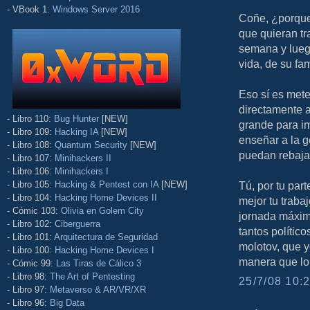
- VBook 1:
Windows Server 2016
Coñe, ¿porque
que quieran tr
semana y luego
vida, de su fam
Eso sí es mete
directamente 
- Libro 110:
Bug Hunter
[NEW]
grande para im
- Libro 109:
Hacking IA
[NEW]
enseñar a la g
- Libro 108:
Quantum Security
[NEW]
puedan rebajar
- Libro 107:
Minihackers II
- Libro 106:
Minihackers I
- Libro 105:
Hacking & Pentest con IA
[NEW]
Tú, por tu par
- Libro 104:
Hacking Home Devices II
mejor tu traba
- Cómic 103:
Olivia en Golem City
jornada máxima
- Libro 102:
Ciberguerra
tantos polític
- Libro 101:
Arquitectura de Seguridad
molotov, que y
- Libro 100:
Hacking Home Devices I
manera que lo 
- Cómic 99:
Las Tiras de Cálico 3
- Libro 98:
The Art of Pentesting
25/7/08 10:2
- Libro 97:
Metaverso & AR/VR/XR
- Libro 96:
Big Data