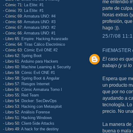
me entendió m
- Cómic 71:
La Elite: #1
parte de culpa.
- Cómic 70:
La Elite: #1
horas extras (
- Cómic 69:
Armatura UNO: #4
profesión, que
- Cómic 68:
Armatura UNO: #3
hago :)).
- Cómic 67:
Armatura UNO: #2
- Cómic 66:
Armatura UNO: #1
25/7/08 11:1
- Libro 65:
Empire: Hacking Avanzado
- Cómic 64:
Tiras Cálico Electrónico
FilEMASTER
d
- Cómic 63:
Cómic Evil ONE #2
- Libro 62:
Spring Boot
El caso es que 
- Libro 61:
Arduino para Hackers
trabajo (y si 
- Libro 60:
Machine Learning & Security
- Libro 59:
Cómic Evil ONE #1
Espera que me
- Libro 58:
Spring Boot & Angular
- Libro 57:
Riesgos Internet
un producto ma
- Libro 56:
Cómic Armatura Tomo I
que por no co
- Libro 55:
Red Team
ayudando a cam
- Libro 54:
Docker: SecDevOps
tecnología. L
- Libro 53:
Hacking con Metasploit
precio. No un
- Libro 52:
Análisis Forense
- Libro 51:
Hacking Windows
- Libro 50:
Client-Side Attacks
La manera de j
- Libro 49:
A hack for the destiny
buena o mala q