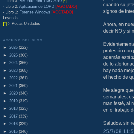
- Libro 3:
MS Forefront TMG 2010
[*]
cuando su jefe 
- Libro 2:
Aplicación de LOPD
[AGOTADO]
signos de inte
- Libro 1:
Forense Windows
[AGOTADO]
Leyenda:
[*]
-> Pocas Unidades
Ahora, en nues
decir NO y si 
ARCHIVO DEL BLOG
Evidentemente 
►
2026
(222)
profesión con
►
2025
(366)
además estába
►
2024
(366)
de lo afortuna
hay nada mejor
►
2023
(368)
el hecho de qu
►
2022
(361)
►
2021
(360)
Me alegra que
►
2020
(340)
semanales, es
►
2019
(319)
manifesté, al 
►
2018
(323)
en el trabajo 
►
2017
(339)
Saludos, sin re
►
2016
(329)
25/7/08 11:5
►
2015
(346)