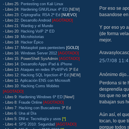
- Libro 25:
Pentesting con Kali Linux
Por eso se ap
- Libro 24:
Hardening GNU/Linux 4ª ED
[NEW]
basandose en 
- Libro 23:
Criptografía: RSA 2ª Ed
[
NUEVO
]
- Libro 22:
Desarrollo Android
[AGOTADO]
- Libro 21:
Wardog y el Mundo
Y por eso yo a
- Libro 20:
Hacking VoIP 2ª ED
(de forma vel
- Libro 19:
Microhistorias
mejor.
- Libro 18:
Hacker Épico
- Libro 17:
Metasploit para pentesters
[GOLD]
Aravasylocas
- Libro 16:
Windows Server 2012
[AGOTADO]
- Libro 15: PowerShell SysAdmin
[AGOTADO]
25/7/08 11:4
- Libro 14:
Desarrollo Apps iPad & iPhone
- Libro 13:
Ataques en redes IPv4/IPv6
3ª Ed
Anónimo dijo..
- Libro 12:
Hacking SQL Injection 4ª Ed
[NEW]
- Libro 11:
Aplicación ENS con Microsoft
Perdona si te 
- Libro 10:
Hacking Coms Mobiles
desprendía qu
[AGOTADO]
los que no se 
- Libro 9:
Hardening Windows 6ª ED
[New!]
trabajan sus h
- Libro 8:
Fraude Online
[AGOTADO]
- Libro 7:
Hacking con Buscadores
3ª Ed
- Libro 6:
Una al Día
Aún así, el qu
- Libro 5:
DNI-e: Tecnología y usos
[*]
tocan, lo que t
- Libro 4:
SPS 2010: Seguridad
[AGOTADO]
porque todos s