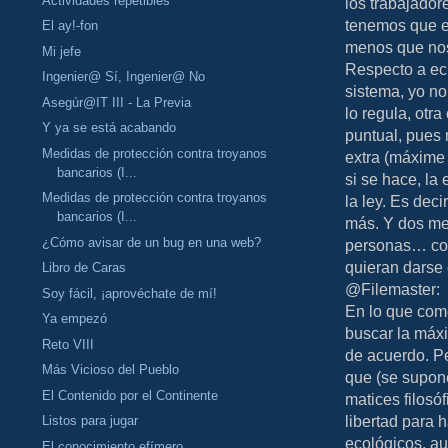
Actividades repetibles
los trabajador
tenemos que es
El ay!-fon
menos que nos 
Mi jefe
Respecto a ec
Ingenier@ Sí, Ingenier@ No
sistema, yo no 
Asegúr@IT III - La Previa
lo regula, otra
Y ya se está acabando
puntual, pues 
Medidas de protección contra troyanos
extra (máxime 
bancarios (I...
si se hace, la
Medidas de protección contra troyanos
la ley. Es dec
bancarios (I...
más. Y dos me
¿Cómo avisar de un bug en una web?
personas… co
quieran darse 
Libro de Caras
@Filemaster:
Soy fácil, ¡aprovéchate de mí!
En lo que com
Ya empezó
buscar la máxi
Reto VIII
de acuerdo. Pe
Más Vicioso del Pueblo
que (se supone
El Contenido por el Continente
matices filosó
libertad para 
Listos para jugar
ecológicos, a
El conocimiento efímero