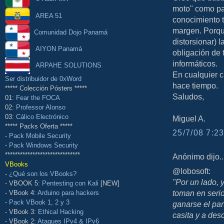
moto" como pa
AREA 51
conocimiento 
margen. Porque
Comunidad Dojo Panamá
distorsionar) 
AIYON Panamá
obligación de
informáticos.
ARPAHE SOLUTIONS
En cualquier 
Ser distribuidor de 0xWord
hace tiempo.
***** Colección Pósters *****
Saludos,
01:
Fear the FOCA
02:
Professor Alonso
03:
Cálico Electrónico
Miguel A.
***** Packs Oferta *****
25/7/08 7:23
-
Pack Mobile Security
-
Pack Windows Security
******************************
Anónimo dijo..
VBooks
@lobosoft:
-
¿Qué son los VBooks?
"Por un lado, 
- VBOOK 5:
Pentesting con Kali
[NEW]
toman en serio
- VBook 4:
Arduino para hackers
-
Pack VBook 1, 2 y 3
ganarse el pan
- VBook 3:
Ethical Hacking
casita y a des
- VBook 2:
Ataques IPv4 & IPv6