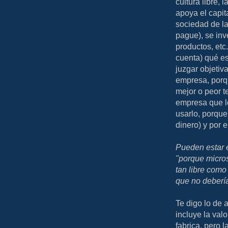
cultura libre, 
apoya el capit
sociedad de la
pague), se inv
productos, etc
cuenta) qué e
juzgar objetiv
empresa, porq
mejor o peor t
empresa que l
usarlo, porque
dinero) y por 
Pueden estar e
"porque micros
tan libre como 
que no debería
Te digo lo de 
incluye la val
fabrica, pero l