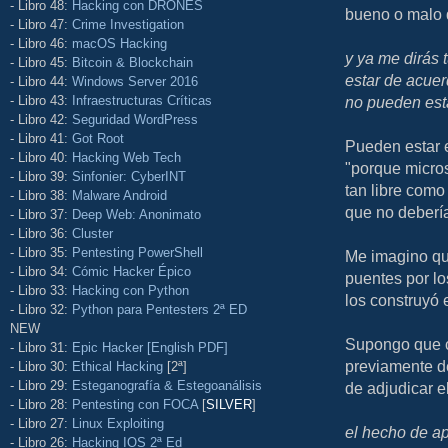
- Libro 48:
Hacking con DRONES
bueno o malo q
- Libro 47:
Crime Investigation
- Libro 46:
macOS Hacking
y ya me dirás 
- Libro 45:
Bitcoin & Blockchain
estar de acuer
- Libro 44:
Windows Server 2016
- Libro 43:
Infraestructuras Críticas
no pueden est
- Libro 42:
Seguridad WordPress
- Libro 41:
Got Root
Pueden estar e
- Libro 40:
Hacking Web Tech
"porque micros
- Libro 39:
Sinfonier: CyberINT
tan libre como 
- Libro 38:
Malware Android
que no debería
- Libro 37:
Deep Web: Anonimato
- Libro 36:
Cluster
- Libro 35:
Pentesting PowerShell
Me imagino qu
- Libro 34:
Cómic Hacker Épico
puentes por lo
- Libro 33:
Hacking con Python
los construyó 
- Libro 32:
Python para Pentesters 2ª ED
NEW
Supongo que c
- Libro 31:
Epic Hacker [English PDF]
previamente de
- Libro 30:
Ethical Hacking
[2ª]
- Libro 29:
Esteganografía & Estegoanálisis
de adjudicar el
- Libro 28:
Pentesting con FOCA
[
SILVER
]
- Libro 27:
Linux Exploiting
el hecho de ap
- Libro 26:
Hacking IOS 2ª Ed