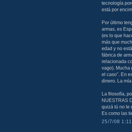
tecnología por
está por encim
Por último ten
armas, es Espa
(es lo que hac
más que mucho
edad y no está
fábrica de ar
relacionada con
vago). Mucha g
el caso". En e
dinero. La mía
La filosofía, 
NUESTRAS DEC
quizá tú no le 
Es como las ti
25/7/08 1:11