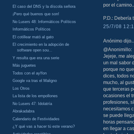
por el camino..
El caso del DNS y la díscola señora
¡Pero qué buenos que son!
P.D.: Debería 
No Lusers 48: Informáticos Políticos
25/7/08 12:1
Informáticos Políticos
El cotillear mató al gato
Anónimo dijo..
El crecimiento en la adopción de
@Anonimillo:
software open sou...
Jejeje, me al
Y resulta que era una serie
un mal sabor 
Más juguetes
porque no que
Todos con el ay!fon
dices, todos 
Google va tras el Maligno
mucho, al gus
Los Otros
que terceras 
ocasiones el t
La lista de los empollones
profesiones, s
No Lusers 47: Idolatría
necesitamos co
Abrakadabra
se puede llega
Calendario de Festividades
horas pensando
¿Y qué vas a hacer tú este verano?
en llegar a ca