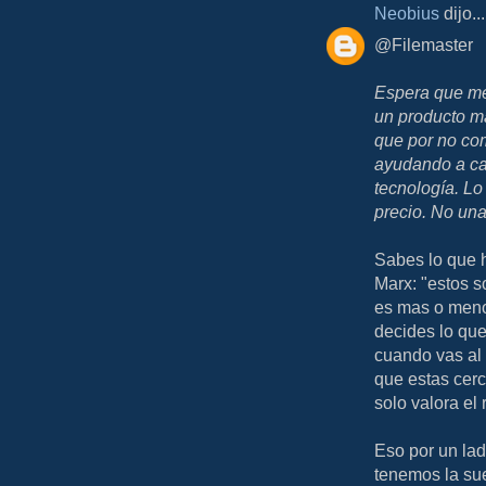
Neobius
dijo...
@Filemaster
Espera que me
un producto ma
que por no co
ayudando a cam
tecnología. L
precio. No un
Sabes lo que 
Marx: "estos so
es mas o menos
decides lo que
cuando vas al t
que estas cerc
solo valora el
Eso por un lado
tenemos la sue