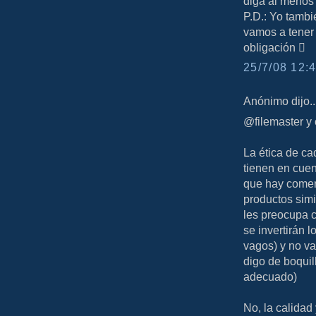
diga al menos 
P.D.: Yo tambi
vamos a tener 
obligación 
25/7/08 12:4
Anónimo dijo..
@filemaster y 
La ética de ca
tienen en cuen
que hay comer
productos simi
les preocupa 
se invertirán 
vagos) y no va
digo de boquil
adecuado)
No, la calidad