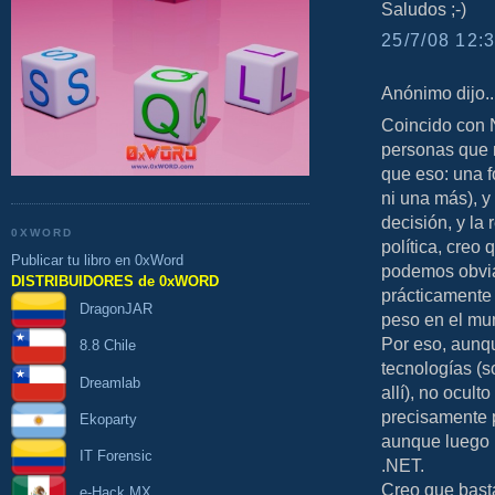
Saludos ;-)
25/7/08 12:3
Anónimo dijo..
Coincido con N
personas que n
que eso: una 
ni una más), y
decisión, y la 
0XWORD
política, creo
Publicar tu libro en 0xWord
podemos obviar
DISTRIBUIDORES de 0xWORD
prácticamente 
DragonJAR
peso en el mu
Por eso, aunqu
8.8 Chile
tecnologías (s
Dreamlab
allí), no ocult
precisamente 
Ekoparty
aunque luego 
IT Forensic
.NET.
Creo que basta
e-Hack MX