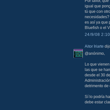
Por favor, que
igual que pong
tú que con ot
necesidades? P
es así ya que 
Bluefish o el 
24/9/08 2:10
Aitor Iriarte
dijo
@anónimo,
Lo que vienen 
las que se han
desde el 30 de
Administració
detrimento de 
Sí lo podría h
debe estar cla