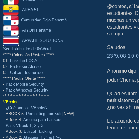
@centos, sí la
AREA 51
estudiantes. D
muchas univers
Comunidad Dojo Panamá
estudiantes y 
AIYON Panamá
siempre.
ARPAHE SOLUTIONS
Saludos!
Ser distribuidor de 0xWord
***** Colección Pósters *****
23/9/08 10:0
01:
Fear the FOCA
02:
Professor Alonso
Anónimo dijo..
03:
Cálico Electrónico
***** Packs Oferta *****
joder Chema p
-
Pack Mobile Security
-
Pack Windows Security
QCad es libre 
******************************
multisistema, g
VBooks
¿no ves ahí n
-
¿Qué son los VBooks?
- VBOOK 5:
Pentesting con Kali
[NEW]
- VBook 4:
Arduino para hackers
De acuerdo con
-
Pack VBook 1, 2 y 3
tenderos por el
- VBook 3:
Ethical Hacking
- VBook 2:
Ataques IPv4 & IPv6