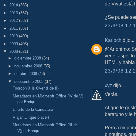
de Vivat está 
►
2014
(365)
►
2013
(367)
¿Se puede ser
►
2012
(387)
23/9/08 12:1
►
2011
(387)
►
2010
(400)
Karloch
dijo...
►
2009
(406)
@Anónimo: Se 
▼
2008
(521)
ver el aspecto
►
diciembre 2008
(34)
HTML y había 
►
noviembre 2008
(35)
23/9/08 12:2
►
octubre 2008
(43)
▼
septiembre 2008
(37)
xyz
dijo...
Toorcon X is Over (I de II)
Verás,
Metadatos en Microsoft Office (IV de V)
por Enriqu...
Al que le guste
El arte de la Caricatura
baratuno y le 
Viajar.... ¡qué placer!
Metadatos en Microsoft Office (III de
Pero a mi prim
V)por Enriqu...
pingüinos, que