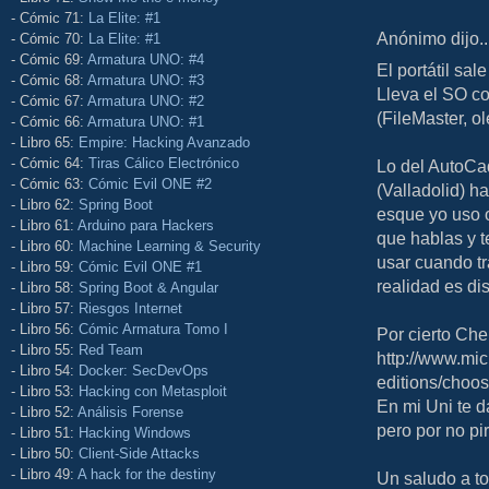
- Cómic 71:
La Elite: #1
Anónimo dijo..
- Cómic 70:
La Elite: #1
- Cómic 69:
Armatura UNO: #4
El portátil sa
- Cómic 68:
Armatura UNO: #3
Lleva el SO co
- Cómic 67:
Armatura UNO: #2
(FileMaster, o
- Cómic 66:
Armatura UNO: #1
- Libro 65:
Empire: Hacking Avanzado
- Cómic 64:
Tiras Cálico Electrónico
Lo del AutoCad
- Cómic 63:
Cómic Evil ONE #2
(Valladolid) ha
- Libro 62:
Spring Boot
esque yo uso o
- Libro 61:
Arduino para Hackers
que hablas y t
- Libro 60:
Machine Learning & Security
usar cuando tr
- Libro 59:
Cómic Evil ONE #1
realidad es dist
- Libro 58:
Spring Boot & Angular
- Libro 57:
Riesgos Internet
- Libro 56:
Cómic Armatura Tomo I
Por cierto Che
- Libro 55:
Red Team
http://www.mi
- Libro 54:
Docker: SecDevOps
editions/choo
- Libro 53:
Hacking con Metasploit
En mi Uni te d
- Libro 52:
Análisis Forense
pero por no pir
- Libro 51:
Hacking Windows
- Libro 50:
Client-Side Attacks
- Libro 49:
A hack for the destiny
Un saludo a t