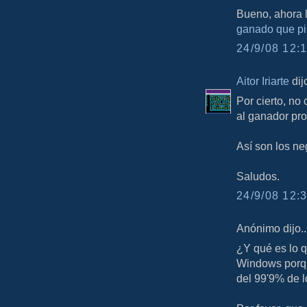
Bueno, ahora l
ganado que pi
24/9/08 12:1
Aitor Iriarte
dijo
Por cierto, no
al ganador pro
Así son los ne
Saludos.
24/9/08 12:3
Anónimo dijo..
¿Y qué es lo 
Windows porqu
del 99'9% de l