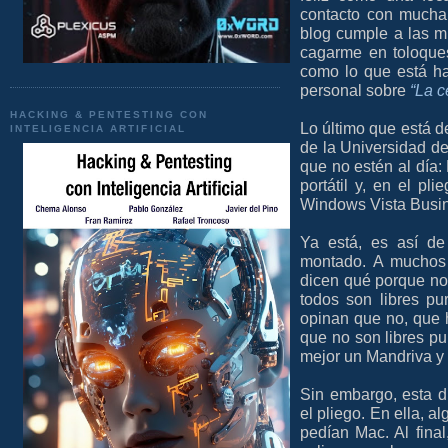
contacto con mucha
blog cumple a las m
cagarme en toloque
como lo que está h
personal sobre
“La c
HACKING & PENTESTING CON
Lo último que está d
INTELIGENCIA ARTIFICIAL
de la Universidad de
que no estén al día
portátil y, en el pl
Windows Vista Busi
Ya está, es así de
montado. A muchos 
dicen qué porque no 
todos son libres pu
opinan que no, que 
que no son libres pu
mejor un Mandriva y
Sin embargo, esta di
el pliego. En ella, 
pedían Mac. Al fina