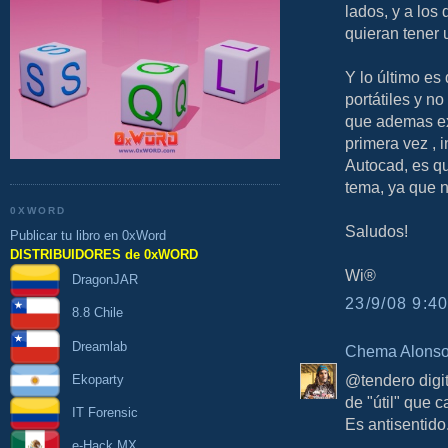
lados, y a los
quieran tener 
Y lo último es
portátiles y n
que ademas ex
primera vez , 
Autocad, es qu
tema, ya que n
0XWORD
Saludos!
Publicar tu libro en 0xWord
DISTRIBUIDORES de 0xWORD
Wi®
DragonJAR
23/9/08 9:40
8.8 Chile
Dreamlab
Chema Alons
@tendero digit
Ekoparty
de "útil" que c
IT Forensic
Es antisentido.
e-Hack MX