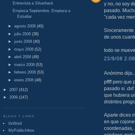
Entrevista a Silverhack
y no, no soy d
pasado. Mucha
Empieza Septiembre, Empieza a
Estudiar
"cada vez me
►
agosto 2008
(40)
Sinceramente 
►
julio 2008
(38)
de unos cuanto
►
junio 2008
(40)
►
mayo 2008
(52)
todo se mueve
►
abril 2008
(48)
23/9/08 2:08
►
marzo 2008
(53)
►
febrero 2008
(53)
Anónimo dijo..
►
enero 2008
(48)
pffff pero que
pasado si .dxf
►
2007
(412)
que hubiera un
►
2006
(147)
distintos prog
Aparte dices m
BLOGS Y LINKS
en que cojones
0xWord
coordenadas, ¿
MyPublicInbox
windows meta f