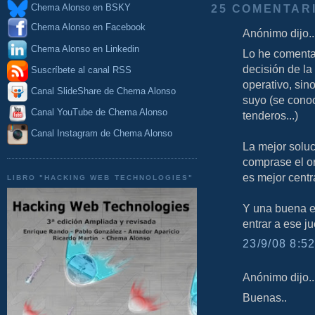
25 COMENTAR
Chema Alonso en BSKY
Chema Alonso en Facebook
Anónimo dijo..
Chema Alonso en Linkedin
Lo he comenta
decisión de la
Suscríbete al canal RSS
operativo, sin
Canal SlideShare de Chema Alonso
suyo (se cono
Canal YouTube de Chema Alonso
tenderos...)
Canal Instagram de Chema Alonso
La mejor soluc
comprase el or
es mejor centr
LIBRO "HACKING WEB TECHNOLOGIES"
Y una buena e
entrar a ese j
23/9/08 8:52
Anónimo dijo..
Buenas..