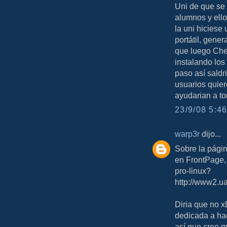
Uni de que se 
alumnos y ello
la uni hiciese
portátil, gener
que luego Che
instalando los
paso así saldr
usuarios quier
ayudarian a t
23/9/08 5:46
warp3r
dijo...
Sobre la págin
en FrontPage,
pro-linux?
http://www2.ua
Diria que no x
dedicada a hac
así que creo m