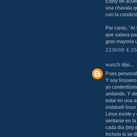
Estoy de acuer
una chavala q
con la condici
Por cierto, "Al
que valiera par
gran mayoría 
23/9/08 4:25
warp3r
dijo...
Pues personalm
Y soy linuxero.
yo contentísim
andando. Y de
estar en una a
instalaré linu
Linux existe y
sentarse en la 
cada dia (tm) 
Incluso si se d