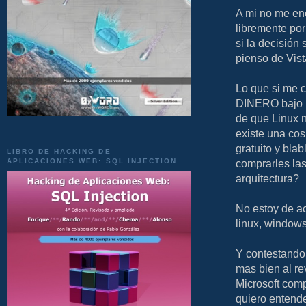
A mi no me en
libremente por
si la decisión
pienso de Vist
Lo que si me 
DINERO bajo m
de que Linux n
existe una cos
gratuito y bla
LIBRO DE HACKING DE
APLICACIONES WEB: SQL INJECTION
comprarles las
arquitectura?
No estoy de ac
linux, windows
Y contestando 
mas bien al r
Microsoft comp
quiero entende