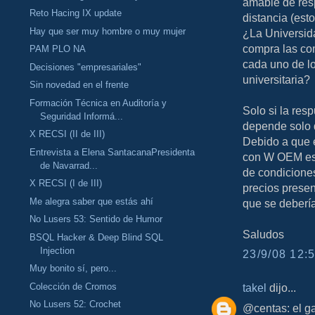
amable de res
Reto Hacing IX update
distancia (est
Hay que ser muy hombre o muy mujer
¿La Universida
compra las co
PAM PLO NA
cada uno de lo
Decisiones "empresariales"
universitaria?
Sin novedad en el frente
Formación Técnica en Auditoría y
Solo si la res
Seguridad Informá...
depende solo 
X RECSI (II de III)
Debido a que e
Entrevista a Elena SantacanaPresidenta
con W OEM es 
de Navarrad...
de condiciones
X RECSI (I de III)
precios presen
Me alegra saber que estás ahí
que se deberí
No Lusers 53: Sentido de Humor
Saludos
BSQL Hacker & Deep Blind SQL
Injection
23/9/08 12:5
Muy bonito sí, pero...
Colección de Cromos
takel
dijo...
No Lusers 52: Crochet
@centas: el ga