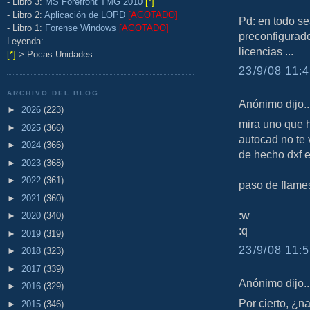
- Libro 3:
MS Forefront TMG 2010
[*]
- Libro 2:
Aplicación de LOPD
[AGOTADO]
Pd: en todo s
- Libro 1:
Forense Windows
[AGOTADO]
preconfigurado
Leyenda:
licencias ...
[*]
-> Pocas Unidades
23/9/08 11:4
ARCHIVO DEL BLOG
Anónimo dijo..
►
2026
(223)
mira uno que h
►
2025
(366)
autocad no te 
►
2024
(366)
de hecho dxf e
►
2023
(368)
►
2022
(361)
paso de flame
►
2021
(360)
:w
►
2020
(340)
:q
►
2019
(319)
23/9/08 11:5
►
2018
(323)
►
2017
(339)
Anónimo dijo..
►
2016
(329)
Por cierto, ¿n
►
2015
(346)