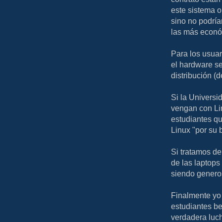
este sistema o
sino no podrí
las más econó
Para los usuar
el hardware s
distribución (d
Si la Universi
vengan con Li
estudiantes q
Linux "por su 
Si tratamos d
de las laptop
siendo genero
Finalmente yo 
estudiantes be
verdadera luch