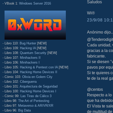
Saludos
- VBook 1:
Windows Server 2016
Wi®
23/9/08 10:1
Anónimo dijo..
@Tenderodigit
- Libro 110:
Bug Hunter
[NEW]
Cada unidad, 
- Libro 109:
Hacking IA
[NEW]
gracias a la
- Libro 108:
Quantum Security
[NEW]
fabricante.
- Libro 107:
Minihackers II
Si se diesen "
- Libro 106:
Minihackers I
pavos por equ
- Libro 105:
Hacking & Pentest con IA
[NEW]
- Libro 104:
Hacking Home Devices II
Si te quieres
- Cómic 103:
Olivia en Golem City
te de la real 
- Libro 102:
Ciberguerra
- Libro 101:
Arquitectura de Seguridad
@centos
- Libro 100:
Hacking Home Devices I
Respecto a lo 
- Cómic 99:
Las Tiras de Cálico 3
que ha debido
- Libro 98:
The Art of Pentesting
- Libro 97:
Metaverso & AR/VR/XR
El Vista te sa
- Libro 96:
Big Data
de multitud de