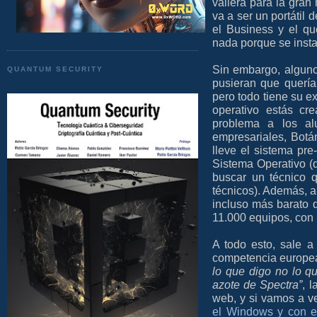
valiera para la gra
va a ser un portátil 
el Business y el qu
nada porque se insta
Sin embargo, alguno
QUANTUM SECURITY
pusieran que quería
pero todo tiene su e
operativo estás cr
problema a los al
empresariales, Botá
lleve el sistema pre
Sistema Operativo (
buscar un técnico q
técnicos). Además, a
incluso más barato 
11.000 equipos, con 
A todo esto, sale a 
competencia europea
lo que digo no lo q
azote de Spectra”
, 
web, y si vamos a v
el Windows y con el