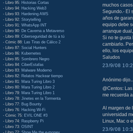
- Libro 95:
Historias Cortas
muchos casos,
- Libro 94:
Hacking Web3
Segundo.- El s
- Libro 93:
Hardening AWS
años de garant
- Libro 92:
Storytelling
equipo debe s
- Libro 91:
WhatsApp INT
arranque dual
- Libro 90:
De Caverna a Metaverso
- Libro 89:
Ciberseguridad de tú a tú
Si no te gusta
- Cómic 88:
Las Tiras de Cálico 2
cambiarlo. Per
- Libro 87:
Social Hunters
ello, los equi
- Libro 86:
Kubernetes
Saludos
- Libro 85:
Sombrero Negro
- Libro 84:
CiberEstafas
23/9/08 10:2
- Libro 83:
Malware Moderno
- Libro 82:
Relatos Hackear tiempo
Anónimo dijo..
- Libro 81:
Mara Turing Libro 3
- Libro 80:
Mara Turing Libro 2
@Centos: Las l
- Libro 79:
Mara Turing Libro 1
me recuerda a
- Libro 78:
Jinetes en la Tormenta
- Libro 77:
Bug Bounty
Al margen de 
- Libro 76:
Hacking Wi-Fi
universidad m
- Cómic 75:
EVIL:ONE #3
Linux, Mac o el
- Libro 74:
Raspberry Pi
- Libro 73:
OSINT
23/9/08 10:3
- Libro 72:
Show Me the e-money