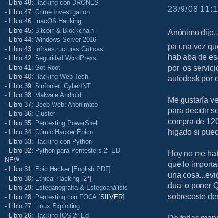
- Libro 48:
Hacking con DRONES
23/9/08 11:1
- Libro 47:
Crime Investigation
- Libro 46:
macOS Hacking
- Libro 45:
Bitcoin & Blockchain
Anónimo dijo..
- Libro 44:
Windows Server 2016
pa una vez que
- Libro 43:
Infraestructuras Críticas
hablaba de eso
- Libro 42:
Seguridad WordPress
por los servici
- Libro 41:
Got Root
- Libro 40:
Hacking Web Tech
autodesk por e
- Libro 39:
Sinfonier: CyberINT
- Libro 38:
Malware Android
Me gustaría ve
- Libro 37:
Deep Web: Anonimato
para decidir s
- Libro 36:
Cluster
compra de 120
- Libro 35:
Pentesting PowerShell
higado si pued
- Libro 34:
Cómic Hacker Épico
- Libro 33:
Hacking con Python
- Libro 32:
Python para Pentesters 2ª ED
Hoy no me hab
NEW
que lo importa
- Libro 31:
Epic Hacker [English PDF]
una cosa...evi
- Libro 30:
Ethical Hacking
[2ª]
dual o poner Q
- Libro 29:
Esteganografía & Estegoanálisis
sobrecoste de
- Libro 28:
Pentesting con FOCA
[
SILVER
]
- Libro 27:
Linux Exploiting
- Libro 26:
Hacking IOS 2ª Ed
De todas maner