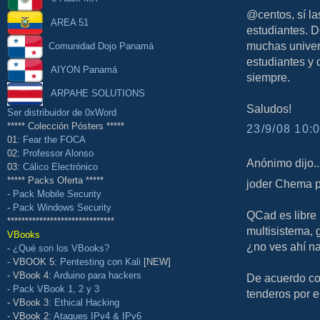
@centos, sí la
AREA 51
estudiantes. D
muchas univers
Comunidad Dojo Panamá
estudiantes y 
AIYON Panamá
siempre.
ARPAHE SOLUTIONS
Saludos!
Ser distribuidor de 0xWord
***** Colección Pósters *****
23/9/08 10:0
01:
Fear the FOCA
02:
Professor Alonso
Anónimo dijo..
03:
Cálico Electrónico
***** Packs Oferta *****
joder Chema p
-
Pack Mobile Security
-
Pack Windows Security
QCad es libre 
******************************
multisistema, g
VBooks
¿no ves ahí n
-
¿Qué son los VBooks?
- VBOOK 5:
Pentesting con Kali
[NEW]
- VBook 4:
Arduino para hackers
De acuerdo con
-
Pack VBook 1, 2 y 3
tenderos por el
- VBook 3:
Ethical Hacking
- VBook 2:
Ataques IPv4 & IPv6