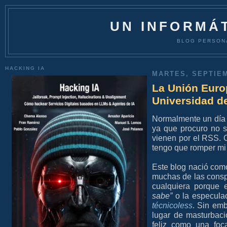
UN INFORMÁT
BLOG PERSON
HACKING IA
MARTES, SEPTIEM
La Unión Europ
Universidad de
Normalmente un día o
ya que procuro no s
vienen por el RSS. O
tengo que romper mi 
Este blog nació como
muchas de las conspi
cualquiera porque 
sabe”
o la especulac
técnicoless
. Sin emb
lugar de masturbac
feliz como una fo