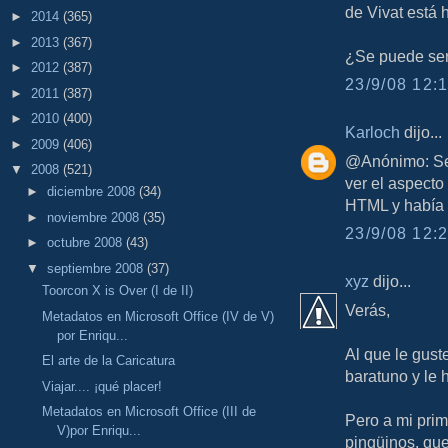
de Vivat está 
►
2014
(365)
►
2013
(367)
¿Se puede ser
►
2012
(387)
23/9/08 12:1
►
2011
(387)
►
2010
(400)
Karloch
dijo...
►
2009
(406)
@Anónimo: Se 
▼
2008
(521)
ver el aspecto
►
diciembre 2008
(34)
HTML y había 
►
noviembre 2008
(35)
23/9/08 12:2
►
octubre 2008
(43)
▼
septiembre 2008
(37)
xyz
dijo...
Toorcon X is Over (I de II)
Verás,
Metadatos en Microsoft Office (IV de V)
por Enriqu...
Al que le guste
El arte de la Caricatura
baratuno y le 
Viajar.... ¡qué placer!
Metadatos en Microsoft Office (III de
Pero a mi prim
V)por Enriqu...
pingüinos, que