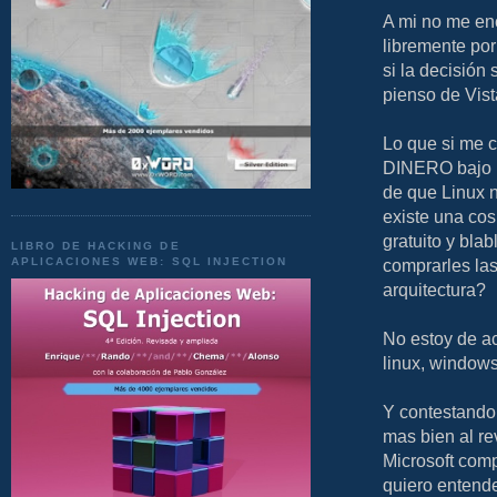
A mi no me en
libremente por
si la decisión
pienso de Vist
Lo que si me 
DINERO bajo m
de que Linux n
existe una cos
gratuito y bla
LIBRO DE HACKING DE
APLICACIONES WEB: SQL INJECTION
comprarles las
arquitectura?
No estoy de ac
linux, windows
Y contestando 
mas bien al r
Microsoft comp
quiero entende