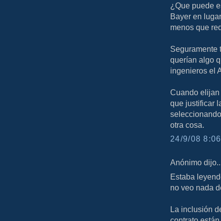
¿Que puede es
Bayer en luga
menos que reda
Seguramente t
querían algo q
ingenieros el 
Cuando elijan 
que justificar 
seleccionando
otra cosa.
24/9/08 8:06
Anónimo dijo..
Estaba leyend
no veo nada d
La inclusión d
contrato están