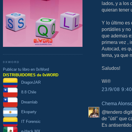
lados, y a los
quieran tener 
Y lo último es
portátiles y n
que ademas ex
primera vez , 
Autocad, es qu
tema, ya que n
0XWORD
Saludos!
Publicar tu libro en 0xWord
DISTRIBUIDORES de 0xWORD
Wi®
DragonJAR
23/9/08 9:40
8.8 Chile
Dreamlab
Chema Alons
@tendero digit
Ekoparty
de "útil" que c
IT Forensic
Es antisentido.
e-Hack MX