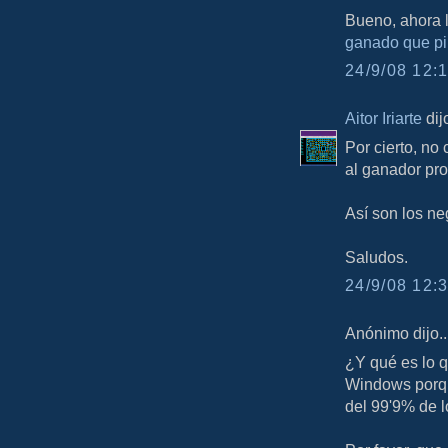
Bueno, ahora l
ganado que pi
24/9/08 12:1
Aitor Iriarte
dijo
Por cierto, no
al ganador pro
Así son los ne
Saludos.
24/9/08 12:3
Anónimo dijo..
¿Y qué es lo 
Windows porqu
del 99'9% de l