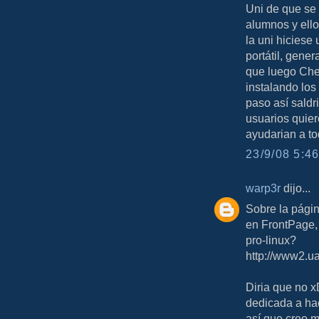
Uni de que se 
alumnos y ello
la uni hiciese
portátil, gener
que luego Che
instalando los
paso así saldr
usuarios quier
ayudarian a t
23/9/08 5:46
warp3r
dijo...
Sobre la págin
en FrontPage,
pro-linux?
http://www2.ua
Diria que no x
dedicada a hac
así que creo m