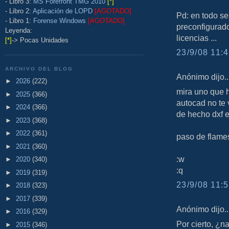
- Libro 3:
MS Forefront TMG 2010
[*]
- Libro 2:
Aplicación de LOPD
[AGOTADO]
Pd: en todo s
- Libro 1:
Forense Windows
[AGOTADO]
preconfigurado
Leyenda:
licencias ...
[*]
-> Pocas Unidades
23/9/08 11:4
ARCHIVO DEL BLOG
Anónimo dijo..
►
2026
(222)
mira uno que h
►
2025
(366)
autocad no te 
►
2024
(366)
de hecho dxf e
►
2023
(368)
►
2022
(361)
paso de flame
►
2021
(360)
:w
►
2020
(340)
:q
►
2019
(319)
23/9/08 11:5
►
2018
(323)
►
2017
(339)
Anónimo dijo..
►
2016
(329)
Por cierto, ¿n
►
2015
(346)