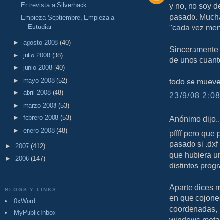
Entrevista a Silverhack
y no, no soy d
pasado. Mucha
Empieza Septiembre, Empieza a
Estudiar
"cada vez me
►
agosto 2008
(40)
Sinceramente 
►
julio 2008
(38)
de unos cuanto
►
junio 2008
(40)
►
mayo 2008
(52)
todo se mueve
►
abril 2008
(48)
23/9/08 2:08
►
marzo 2008
(53)
►
febrero 2008
(53)
Anónimo dijo..
►
enero 2008
(48)
pffff pero que
pasado si .dxf
►
2007
(412)
que hubiera un
►
2006
(147)
distintos prog
Aparte dices m
BLOGS Y LINKS
en que cojones
0xWord
coordenadas, ¿
MyPublicInbox
windows meta f