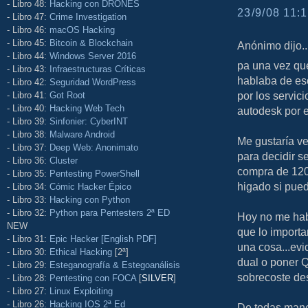
- Libro 48:
Hacking con DRONES
23/9/08 11:1
- Libro 47:
Crime Investigation
- Libro 46:
macOS Hacking
- Libro 45:
Bitcoin & Blockchain
Anónimo dijo..
- Libro 44:
Windows Server 2016
pa una vez que
- Libro 43:
Infraestructuras Críticas
hablaba de eso
- Libro 42:
Seguridad WordPress
por los servici
- Libro 41:
Got Root
- Libro 40:
Hacking Web Tech
autodesk por e
- Libro 39:
Sinfonier: CyberINT
- Libro 38:
Malware Android
Me gustaría ve
- Libro 37:
Deep Web: Anonimato
para decidir s
- Libro 36:
Cluster
compra de 120
- Libro 35:
Pentesting PowerShell
higado si pued
- Libro 34:
Cómic Hacker Épico
- Libro 33:
Hacking con Python
- Libro 32:
Python para Pentesters 2ª ED
Hoy no me hab
NEW
que lo importa
- Libro 31:
Epic Hacker [English PDF]
una cosa...evi
- Libro 30:
Ethical Hacking
[2ª]
dual o poner Q
- Libro 29:
Esteganografía & Estegoanálisis
sobrecoste de
- Libro 28:
Pentesting con FOCA
[
SILVER
]
- Libro 27:
Linux Exploiting
- Libro 26:
Hacking IOS 2ª Ed
De todas maner