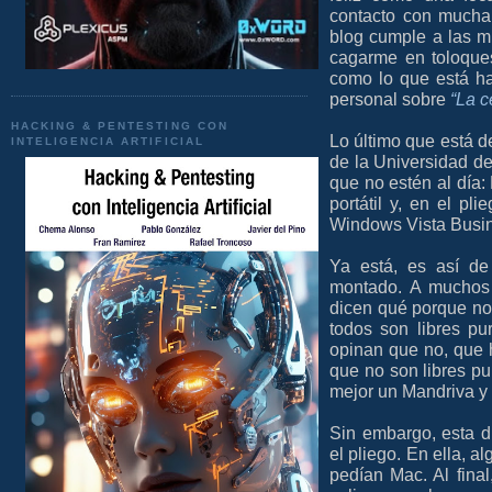
contacto con mucha
blog cumple a las m
cagarme en toloque
como lo que está h
personal sobre
“La c
HACKING & PENTESTING CON
Lo último que está d
INTELIGENCIA ARTIFICIAL
de la Universidad de
que no estén al día
portátil y, en el pl
Windows Vista Busi
Ya está, es así de
montado. A muchos 
dicen qué porque no 
todos son libres pu
opinan que no, que 
que no son libres pu
mejor un Mandriva y
Sin embargo, esta di
el pliego. En ella, 
pedían Mac. Al fina