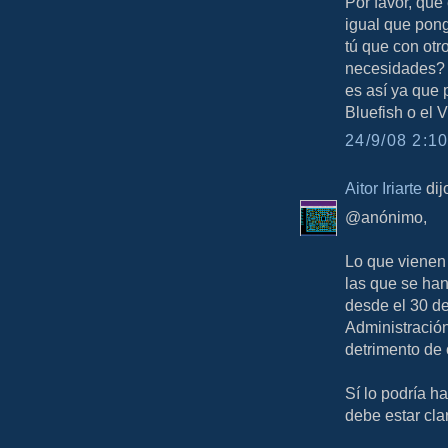
Por favor, que
igual que pong
tú que con ot
necesidades? P
es así ya que 
Bluefish o el 
24/9/08 2:10
Aitor Iriarte
dijo
@anónimo,
Lo que vienen 
las que se han
desde el 30 de
Administració
detrimento de 
Sí lo podría h
debe estar cla