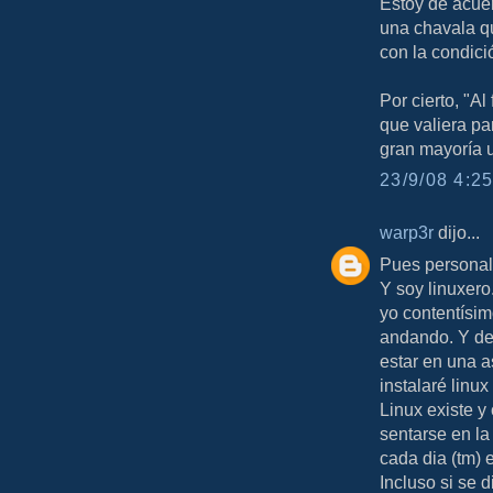
Estoy de acuer
una chavala q
con la condici
Por cierto, "Al
que valiera par
gran mayoría 
23/9/08 4:25
warp3r
dijo...
Pues personalm
Y soy linuxero.
yo contentísim
andando. Y de
estar en una a
instalaré linu
Linux existe y
sentarse en la 
cada dia (tm) 
Incluso si se d