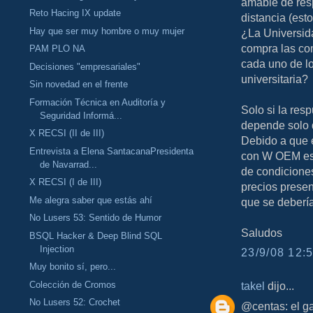
amable de res
Reto Hacing IX update
distancia (est
Hay que ser muy hombre o muy mujer
¿La Universida
compra las co
PAM PLO NA
cada uno de lo
Decisiones "empresariales"
universitaria?
Sin novedad en el frente
Formación Técnica en Auditoría y
Solo si la res
Seguridad Informá...
depende solo 
X RECSI (II de III)
Debido a que e
Entrevista a Elena SantacanaPresidenta
con W OEM es 
de Navarrad...
de condiciones
X RECSI (I de III)
precios presen
Me alegra saber que estás ahí
que se deberí
No Lusers 53: Sentido de Humor
Saludos
BSQL Hacker & Deep Blind SQL
Injection
23/9/08 12:5
Muy bonito sí, pero...
Colección de Cromos
takel
dijo...
No Lusers 52: Crochet
@centas: el ga