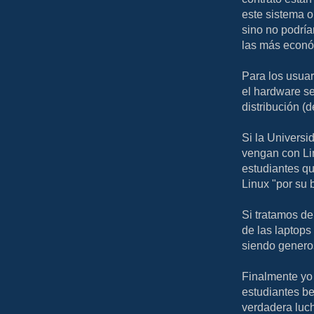
este sistema o
sino no podrí
las más econó
Para los usuar
el hardware s
distribución (d
Si la Universi
vengan con Li
estudiantes q
Linux "por su 
Si tratamos d
de las laptop
siendo genero
Finalmente yo 
estudiantes be
verdadera luch