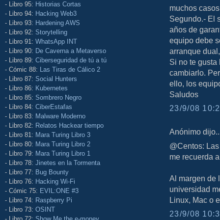
- Libro 95:
Historias Cortas
muchos casos,
- Libro 94:
Hacking Web3
Segundo.- El s
- Libro 93:
Hardening AWS
años de garant
- Libro 92:
Storytelling
equipo debe s
- Libro 91:
WhatsApp INT
arranque dual
- Libro 90:
De Caverna a Metaverso
- Libro 89:
Ciberseguridad de tú a tú
Si no te gusta
- Cómic 88:
Las Tiras de Cálico 2
cambiarlo. Per
- Libro 87:
Social Hunters
ello, los equi
- Libro 86:
Kubernetes
Saludos
- Libro 85:
Sombrero Negro
- Libro 84:
CiberEstafas
23/9/08 10:2
- Libro 83:
Malware Moderno
- Libro 82:
Relatos Hackear tiempo
Anónimo dijo..
- Libro 81:
Mara Turing Libro 3
- Libro 80:
Mara Turing Libro 2
@Centos: Las l
- Libro 79:
Mara Turing Libro 1
me recuerda a
- Libro 78:
Jinetes en la Tormenta
- Libro 77:
Bug Bounty
Al margen de 
- Libro 76:
Hacking Wi-Fi
universidad m
- Cómic 75:
EVIL:ONE #3
Linux, Mac o el
- Libro 74:
Raspberry Pi
- Libro 73:
OSINT
23/9/08 10:3
- Libro 72:
Show Me the e-money