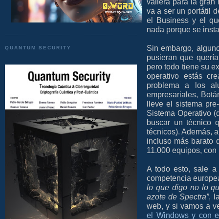
valiera para la gra
va a ser un portátil 
el Business y el qu
nada porque se insta
Sin embargo, alguno
QUANTUM SECURITY
pusieran que quería
pero todo tiene su e
operativo estás cr
problema a los al
empresariales, Botá
lleve el sistema pre
Sistema Operativo (
buscar un técnico q
técnicos). Además, a
incluso más barato 
11.000 equipos, con 
A todo esto, sale a 
competencia europea
lo que digo no lo q
azote de Spectra”
, 
web, y si vamos a v
el Windows y con el