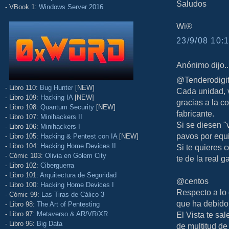
Saludos
- VBook 1:
Windows Server 2016
Wi®
23/9/08 10:1
Anónimo dijo..
@Tenderodigit
- Libro 110:
Bug Hunter
[NEW]
Cada unidad, 
- Libro 109:
Hacking IA
[NEW]
gracias a la
- Libro 108:
Quantum Security
[NEW]
fabricante.
- Libro 107:
Minihackers II
Si se diesen "
- Libro 106:
Minihackers I
pavos por equ
- Libro 105:
Hacking & Pentest con IA
[NEW]
- Libro 104:
Hacking Home Devices II
Si te quieres
- Cómic 103:
Olivia en Golem City
te de la real 
- Libro 102:
Ciberguerra
- Libro 101:
Arquitectura de Seguridad
@centos
- Libro 100:
Hacking Home Devices I
Respecto a lo 
- Cómic 99:
Las Tiras de Cálico 3
que ha debido
- Libro 98:
The Art of Pentesting
- Libro 97:
Metaverso & AR/VR/XR
El Vista te sa
- Libro 96:
Big Data
de multitud de