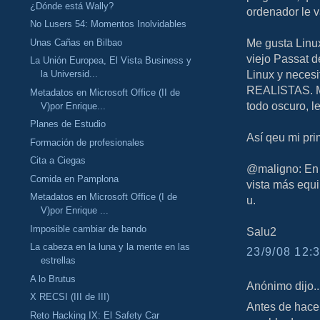
¿Dónde está Wally?
ordenador le v
No Lusers 54: Momentos Inolvidables
Me gusta Linu
Unas Cañas en Bilbao
viejo Passat d
La Unión Europea, El Vista Business y
Linux y neces
la Universid...
REALISTAS. Mi
Metadatos en Microsoft Office (II de
todo oscuro, le
V)por Enrique...
Planes de Estudio
Así qeu mi pri
Formación de profesionales
Cita a Ciegas
@maligno: En 
Comida en Pamplona
vista más equi
Metadatos en Microsoft Office (I de
u.
V)por Enrique ...
Imposible cambiar de bando
Salu2
La cabeza en la luna y la mente en las
23/9/08 12:3
estrellas
A lo Brutus
Anónimo dijo..
X RECSI (III de III)
Antes de hacer
Reto Hacking IX: El Safety Car