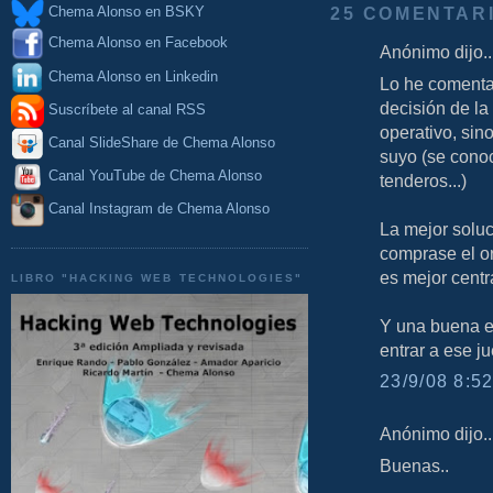
25 COMENTAR
Chema Alonso en BSKY
Chema Alonso en Facebook
Anónimo dijo..
Chema Alonso en Linkedin
Lo he comenta
decisión de la
Suscríbete al canal RSS
operativo, sin
Canal SlideShare de Chema Alonso
suyo (se cono
Canal YouTube de Chema Alonso
tenderos...)
Canal Instagram de Chema Alonso
La mejor soluc
comprase el or
es mejor centr
LIBRO "HACKING WEB TECHNOLOGIES"
Y una buena e
entrar a ese j
23/9/08 8:52
Anónimo dijo..
Buenas..