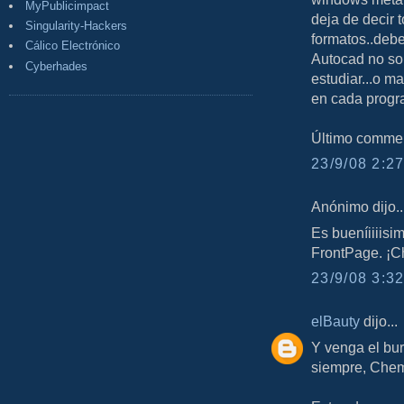
MyPublicimpact
deja de decir 
Singularity-Hackers
formatos..debe
Cálico Electrónico
Autocad no so
Cyberhades
estudiar...o m
en cada progra
Último comment
23/9/08 2:27
Anónimo dijo..
Es bueníiiiisi
FrontPage. ¡C
23/9/08 3:32
elBauty
dijo...
Y venga el burr
siempre, Che