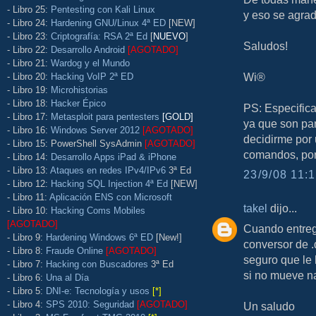
- Libro 25:
Pentesting con Kali Linux
y eso se agrad
- Libro 24:
Hardening GNU/Linux 4ª ED
[NEW]
- Libro 23:
Criptografía: RSA 2ª Ed
[
NUEVO
]
Saludos!
- Libro 22:
Desarrollo Android
[AGOTADO]
- Libro 21:
Wardog y el Mundo
Wi®
- Libro 20:
Hacking VoIP 2ª ED
- Libro 19:
Microhistorias
- Libro 18:
Hacker Épico
PS: Especific
- Libro 17:
Metasploit para pentesters
[GOLD]
ya que son pa
- Libro 16:
Windows Server 2012
[AGOTADO]
decidirme por 
- Libro 15: PowerShell SysAdmin
[AGOTADO]
comandos, por
- Libro 14:
Desarrollo Apps iPad & iPhone
- Libro 13:
Ataques en redes IPv4/IPv6
3ª Ed
23/9/08 11:1
- Libro 12:
Hacking SQL Injection 4ª Ed
[NEW]
- Libro 11:
Aplicación ENS con Microsoft
takel
dijo...
- Libro 10:
Hacking Coms Mobiles
[AGOTADO]
Cuando entregu
- Libro 9:
Hardening Windows 6ª ED
[New!]
conversor de .
- Libro 8:
Fraude Online
[AGOTADO]
seguro que le 
- Libro 7:
Hacking con Buscadores
3ª Ed
si no mueve n
- Libro 6:
Una al Día
- Libro 5:
DNI-e: Tecnología y usos
[*]
- Libro 4:
SPS 2010: Seguridad
[AGOTADO]
Un saludo