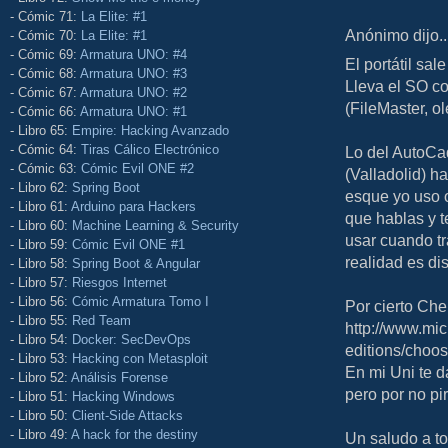
- Cómic 71:
La Elite: #1
Anónimo dijo..
- Cómic 70:
La Elite: #1
- Cómic 69:
Armatura UNO: #4
El portátil sa
- Cómic 68:
Armatura UNO: #3
Lleva el SO co
- Cómic 67:
Armatura UNO: #2
(FileMaster, o
- Cómic 66:
Armatura UNO: #1
- Libro 65:
Empire: Hacking Avanzado
- Cómic 64:
Tiras Cálico Electrónico
Lo del AutoCad
- Cómic 63:
Cómic Evil ONE #2
(Valladolid) ha
- Libro 62:
Spring Boot
esque yo uso o
- Libro 61:
Arduino para Hackers
que hablas y t
- Libro 60:
Machine Learning & Security
usar cuando tr
- Libro 59:
Cómic Evil ONE #1
realidad es dist
- Libro 58:
Spring Boot & Angular
- Libro 57:
Riesgos Internet
- Libro 56:
Cómic Armatura Tomo I
Por cierto Che
- Libro 55:
Red Team
http://www.mi
- Libro 54:
Docker: SecDevOps
editions/choo
- Libro 53:
Hacking con Metasploit
En mi Uni te d
- Libro 52:
Análisis Forense
pero por no pir
- Libro 51:
Hacking Windows
- Libro 50:
Client-Side Attacks
- Libro 49:
A hack for the destiny
Un saludo a t