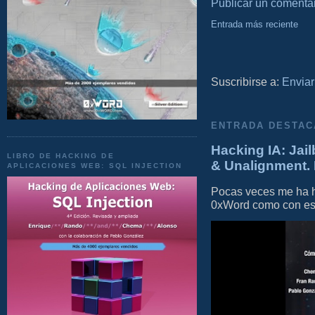
Publicar un comenta
Entrada más reciente
Suscribirse a:
Enviar
ENTRADA DESTAC
Hacking IA: Jail
LIBRO DE HACKING DE
& Unalignment. 
APLICACIONES WEB: SQL INJECTION
Pocas veces me ha he
0xWord como con este 