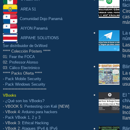
fác
AREA 51
Cir
cas
Comunidad Dojo Panamá
más
AIYON Panamá
La 
ARPAHE SOLUTIONS
núm
Las
Ser distribuidor de 0xWord
bus
***** Colección Pósters *****
lo 
01:
Fear the FOCA
02:
Professor Alonso
Bli
03:
Cálico Electrónico
La 
***** Packs Oferta *****
mod
-
Pack Mobile Security
usu
-
Pack Windows Security
******************************
El 
VBooks
chi
-
¿Qué son los VBooks?
Hac
- VBOOK 5:
Pentesting con Kali
[NEW]
Inc
- VBook 4:
Arduino para hackers
lla
-
Pack VBook 1, 2 y 3
- VBook 3:
Ethical Hacking
Bli
- VBook 2:
Ataques IPv4 & IPv6