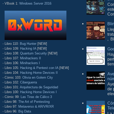
- VBook 1:
Windows Server 2016
Con
est
Com
Bli
Lle
tra
, B
- Libro 110:
Bug Hunter
[NEW]
Goo
- Libro 109:
Hacking IA
[NEW]
- Libro 108:
Quantum Security
[NEW]
Hay
- Libro 107:
Minihackers II
per
- Libro 106:
Minihackers I
tie
- Libro 105:
Hacking & Pentest con IA
[NEW]
- Libro 104:
Hacking Home Devices II
Ave
- Cómic 103:
Olivia en Golem City
núm
- Libro 102:
Ciberguerra
Aye
- Libro 101:
Arquitectura de Seguridad
de 
- Libro 100:
Hacking Home Devices I
ele
- Cómic 99:
Las Tiras de Cálico 3
- Libro 98:
The Art of Pentesting
Cóm
- Libro 97:
Metaverso & AR/VR/XR
Tel
- Libro 96:
Big Data
La 