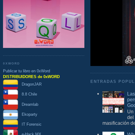
0XWORD
Publicar tu libro en 0xWord
DISTRIBUIDORES de 0xWORD
ENTRADAS POPU
DragonJAR
Las
8.8 Chile
per
Dreamlab
Goo
Un 
Ekoparty
del
masificación d
IT Forensic
Wha
e-Hack MX