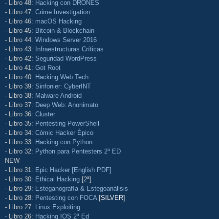
- Libro 48:
Hacking con DRONES
- Libro 47:
Crime Investigation
- Libro 46:
macOS Hacking
- Libro 45:
Bitcoin & Blockchain
- Libro 44:
Windows Server 2016
- Libro 43:
Infraestructuras Críticas
- Libro 42:
Seguridad WordPress
- Libro 41:
Got Root
- Libro 40:
Hacking Web Tech
- Libro 39:
Sinfonier: CyberINT
- Libro 38:
Malware Android
- Libro 37:
Deep Web: Anonimato
- Libro 36:
Cluster
- Libro 35:
Pentesting PowerShell
- Libro 34:
Cómic Hacker Épico
- Libro 33:
Hacking con Python
- Libro 32:
Python para Pentesters 2ª ED
NEW
- Libro 31:
Epic Hacker [English PDF]
- Libro 30:
Ethical Hacking
[2ª]
- Libro 29:
Esteganografía & Estegoanálisis
- Libro 28:
Pentesting con FOCA
[
SILVER
]
- Libro 27:
Linux Exploiting
- Libro 26:
Hacking IOS 2ª Ed