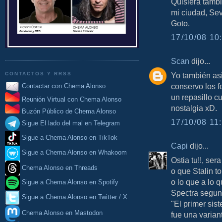
Quisiera tambi
mi ciudad, Sev
Goto.
17/10/08 10:
Scan
dijo...
CONTACTOS Y RRSS
Yo también asi
conservo los fo
Contactar con Chema Alonso
un repasillo c
Reunión Virtual con Chema Alonso
nostalgia xD.
Buzón Público de Chema Alonso
17/10/08 11:
Sigue El lado del mal en Telegram
Sigue a Chema Alonso en TikTok
Capi
dijo...
Sigue a Chema Alonso en Whakoom
Ostia tu!!, se
Chema Alonso en Threads
o que Stalin t
o lo que a lo 
Sigue a Chema Alonso en Spotify
Spectra segun
Sigue a Chema Alonso en Twitter / X
"El primer sis
Chema Alonso en Mastodon
fue una varian