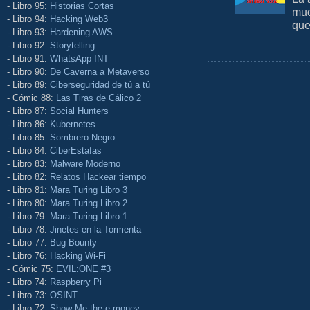
- Libro 95:
Historias Cortas
muc
- Libro 94:
Hacking Web3
que
- Libro 93:
Hardening AWS
- Libro 92:
Storytelling
- Libro 91:
WhatsApp INT
- Libro 90:
De Caverna a Metaverso
- Libro 89:
Ciberseguridad de tú a tú
- Cómic 88:
Las Tiras de Cálico 2
- Libro 87:
Social Hunters
- Libro 86:
Kubernetes
- Libro 85:
Sombrero Negro
- Libro 84:
CiberEstafas
- Libro 83:
Malware Moderno
- Libro 82:
Relatos Hackear tiempo
- Libro 81:
Mara Turing Libro 3
- Libro 80:
Mara Turing Libro 2
- Libro 79:
Mara Turing Libro 1
- Libro 78:
Jinetes en la Tormenta
- Libro 77:
Bug Bounty
- Libro 76:
Hacking Wi-Fi
- Cómic 75:
EVIL:ONE #3
- Libro 74:
Raspberry Pi
- Libro 73:
OSINT
- Libro 72:
Show Me the e-money