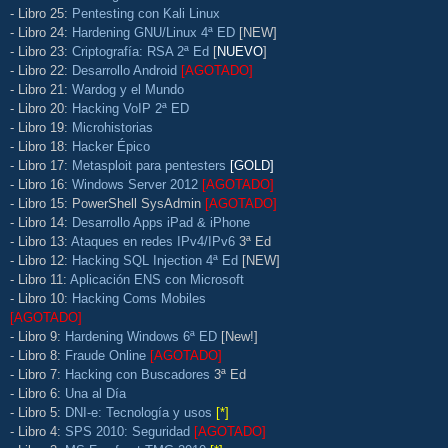
- Libro 25:
Pentesting con Kali Linux
- Libro 24:
Hardening GNU/Linux 4ª ED
[NEW]
- Libro 23:
Criptografía: RSA 2ª Ed
[
NUEVO
]
- Libro 22:
Desarrollo Android
[AGOTADO]
- Libro 21:
Wardog y el Mundo
- Libro 20:
Hacking VoIP 2ª ED
- Libro 19:
Microhistorias
- Libro 18:
Hacker Épico
- Libro 17:
Metasploit para pentesters
[GOLD]
- Libro 16:
Windows Server 2012
[AGOTADO]
- Libro 15: PowerShell SysAdmin
[AGOTADO]
- Libro 14:
Desarrollo Apps iPad & iPhone
- Libro 13:
Ataques en redes IPv4/IPv6
3ª Ed
- Libro 12:
Hacking SQL Injection 4ª Ed
[NEW]
- Libro 11:
Aplicación ENS con Microsoft
- Libro 10:
Hacking Coms Mobiles
[AGOTADO]
- Libro 9:
Hardening Windows 6ª ED
[New!]
- Libro 8:
Fraude Online
[AGOTADO]
- Libro 7:
Hacking con Buscadores
3ª Ed
- Libro 6:
Una al Día
- Libro 5:
DNI-e: Tecnología y usos
[*]
- Libro 4:
SPS 2010: Seguridad
[AGOTADO]