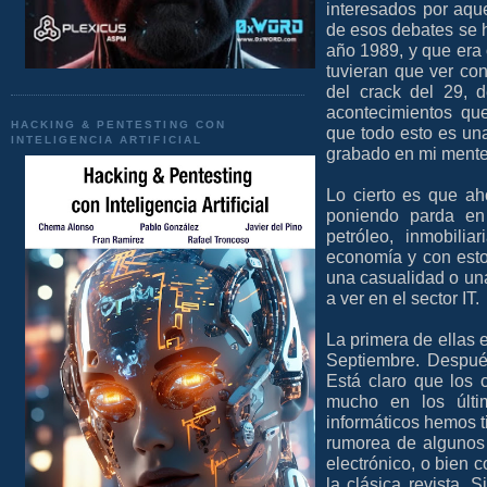
interesados por aqu
de esos debates se h
año 1989, y que era 
tuvieran que ver co
del crack del 29, d
acontecimientos qu
HACKING & PENTESTING CON
que todo esto es una
INTELIGENCIA ARTIFICIAL
grabado en mi mente
Lo cierto es que ah
poniendo parda en 
petróleo, inmobili
economía y con esto
una casualidad o un
a ver en el sector IT.
La primera de ellas 
Septiembre. Después
Está claro que los 
mucho en los últi
informáticos hemos t
rumorea de algunos 
electrónico, o bien c
la clásica revista.