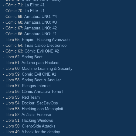
- Cómic 71:
La Elite: #1
- Cómic 70:
La Elite: #1
- Cómic 69:
Armatura UNO: #4
- Cómic 68:
Armatura UNO: #3
- Cómic 67:
Armatura UNO: #2
- Cómic 66:
Armatura UNO: #1
- Libro 65:
Empire: Hacking Avanzado
- Cómic 64:
Tiras Cálico Electrónico
- Cómic 63:
Cómic Evil ONE #2
- Libro 62:
Spring Boot
- Libro 61:
Arduino para Hackers
- Libro 60:
Machine Learning & Security
- Libro 59:
Cómic Evil ONE #1
- Libro 58:
Spring Boot & Angular
- Libro 57:
Riesgos Internet
- Libro 56:
Cómic Armatura Tomo I
- Libro 55:
Red Team
- Libro 54:
Docker: SecDevOps
- Libro 53:
Hacking con Metasploit
- Libro 52:
Análisis Forense
- Libro 51:
Hacking Windows
- Libro 50:
Client-Side Attacks
- Libro 49:
A hack for the destiny