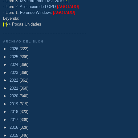
- Libro 3:
MS Forefront TMG 2010
[*]
- Libro 2:
Aplicación de LOPD
[AGOTADO]
- Libro 1:
Forense Windows
[AGOTADO]
Leyenda:
[*]
-> Pocas Unidades
ARCHIVO DEL BLOG
►
2026
(222)
►
2025
(366)
►
2024
(366)
►
2023
(368)
►
2022
(361)
►
2021
(360)
►
2020
(340)
►
2019
(319)
►
2018
(323)
►
2017
(339)
►
2016
(329)
►
2015
(346)