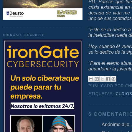
PD: Parece que fue
crisis existencial en
decada de vida me 
uno de sus contados 
"Este se lo dedico a
la ineludible rueda d
IRONGATE SECURITY
Hoy, cuando él vuelv
se lo dedico de la s
"Para el eterno abue
abandonar la juventu
PUBLICADO POR C
ETIQUETAS:
CURIO
6 COMENTARI
Anónimo dijo..