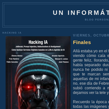
UN INFORMÁT
BLOG PERSON
HACKING IA
VIERNES, OCTUBR
Finales
Allá estaba yo en el 
viendo cómo caía e
gente feliz, llorand
había separado du
nunca he podido ni
que te marcan sen
aquellas de mi infa
no, ese día de Febre
subió corriendo a 
dejarnos ver la tele 
Recuerdo la época 
todas las imágenes y