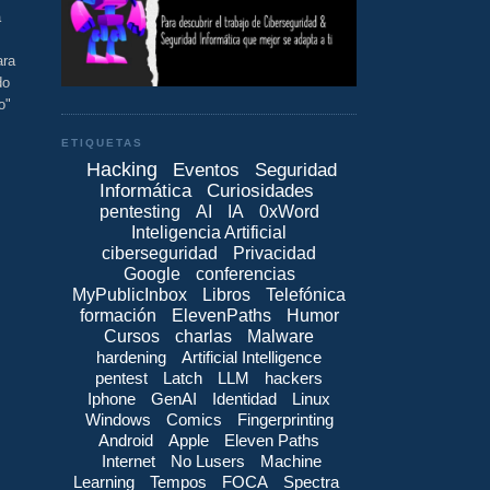
a
ara
do
o"
ETIQUETAS
Hacking
Eventos
Seguridad
Informática
Curiosidades
pentesting
AI
IA
0xWord
Inteligencia Artificial
ciberseguridad
Privacidad
Google
conferencias
MyPublicInbox
Libros
Telefónica
formación
ElevenPaths
Humor
Cursos
charlas
Malware
hardening
Artificial Intelligence
pentest
Latch
LLM
hackers
Iphone
GenAI
Identidad
Linux
Windows
Comics
Fingerprinting
Android
Apple
Eleven Paths
Internet
No Lusers
Machine
Learning
Tempos
FOCA
Spectra