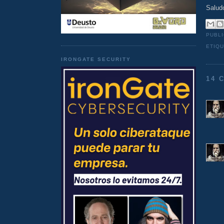
Salud
PUBL
ETIQ
IRONGATE SECURITY
14 