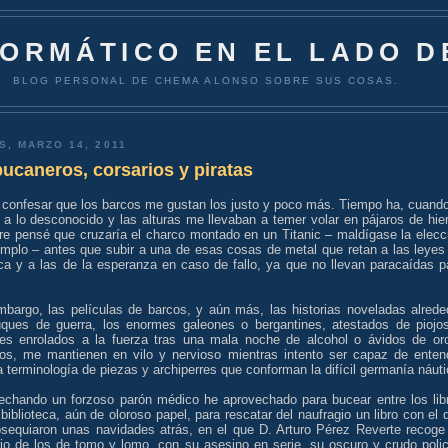
FORMÁTICO EN EL LADO D
BLOG PERSONAL DE CHEMA ALONSO SOBRE SUS COSAS.
S, MARZO 14, 2011
ucaneros, corsarios y piratas
 confesar que los barcos me gustan los justo y poco más. Tiempo ha, cuando
a lo desconocido y las alturas me llevaban a temer volar en pájaros de hier
re pensé que cruzaría el charco montado en un Titanic – maldígase la elecc
emplo – antes que subir a una de esas cosas de metal que retan a las leyes
ica y a las de la esperanza en caso de fallo, ya que no llevan paracaídas p
mbargo, las películas de barcos, y aún más, las historias noveladas alrede
uques de guerra, los enormes galeones o bergantines, atestados de piojo
ares enrolados a la fuerza tras una mala noche de alcohol o ávidos de or
os, me mantienen en vilo y nervioso mientras intento ser capaz de enten
a terminología de piezas y archiperres que conforman la difícil germanía náuti
echando un forzoso parón médico he aprovechado para bucear entre los lib
biblioteca, aún de oloroso papel, para rescatar del naufragio un libro con el 
sequiaron unas navidades atrás, en el que D. Arturo Pérez Reverte recoge
rio de los de tomo y lomo, con su asesino en serie, su oscuro y crudo polic