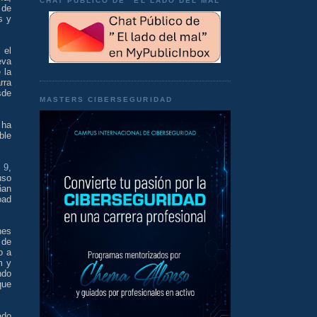
CHAT PÚBLICO DE "EL LADO DEL MAL"
 de
s y
 el
eva
 la
rra
sde
MASTERS CIBERSEGURIDAD
 ha
ble
 9
,
uso
ñan
oad
nes
 de
o a
m y
ndo
que
ado