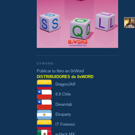
0XWORD
Publicar tu libro en 0xWord
DISTRIBUIDORES de 0xWORD
DragonJAR
8.8 Chile
Dreamlab
Ekoparty
IT Forensic
e-Hack MX