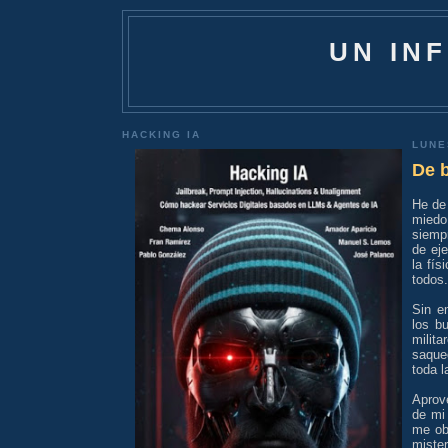
UN IN
HACKING IA
LUNE
De b
He de
miedo 
siemp
de ej
la fís
todos.
Sin e
los b
milit
saque
toda l
Aprov
de mi 
me ob
miste