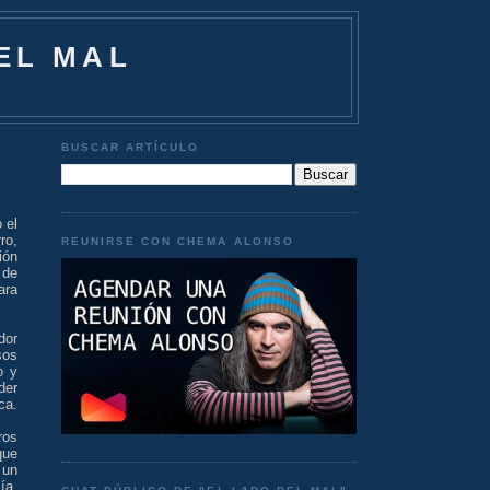
EL MAL
BUSCAR ARTÍCULO
 el
ro,
REUNIRSE CON CHEMA ALONSO
ión
 de
ara
dor
sos
o y
der
ca.
ros
que
 un
ía,