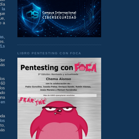
día
e
la
que
ue,
o a
as
,
es.
RLs
LIBRO PENTESTING CON FOCA
der
más
los
 60
los
ado
una
 en
nda
los
to,
más