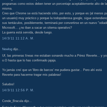
programas como estos deben tener un porcentaje aceptablemente alto de l
misma.
Creo que Chrome se está haciendo sitio, por esto, y porque es (al menos p
un usuario) muy práctico y porque la todopoderosa google, sigue extendien
sus tentáculos, posiblemente, terminará por convertirse en un nuevo "odiad
Microsoft... ¿no iban a sacar un sitema operativo?
La guerra está servida, desde luego.
14/3/11 11:12 A. M.
Newlog
dijo...
Uf, las primeras líneas me estaban sonando mucho a Pérez Reverte... y yo
o.O hasta que lo has confirmado jajaja.
Yo jamás creí que un 'libro de barcos' me pudiera gustar... Pero ahí está
Reverte para hacerme tragar mis palabras!
Saludos!
14/3/11 12:56 P. M.
Conde_Bracula dijo...