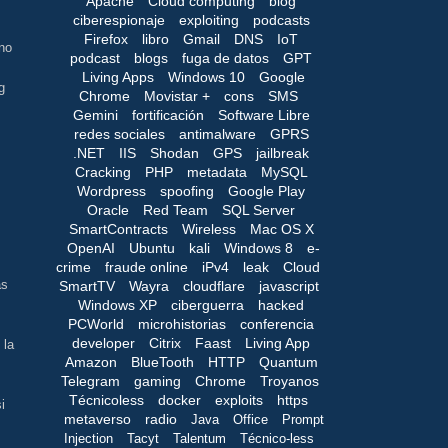
Apache
Cloud computing
blog
ciberespionaje
exploiting
podcasts
Firefox
libro
Gmail
DNS
IoT
no
podcast
blogs
fuga de datos
GPT
Living Apps
Windows 10
Google
g
Chrome
Movistar +
cons
SMS
Gemini
fortificación
Software Libre
redes sociales
antimalware
GPRS
.NET
IIS
Shodan
GPS
jailbreak
Cracking
PHP
metadata
MySQL
Wordpress
spoofing
Google Play
Oracle
Red Team
SQL Server
SmartContracts
Wireless
Mac OS X
OpenAI
Ubuntu
kali
Windows 8
e-
crime
fraude online
iPv4
leak
Cloud
as
SmartTV
Wayra
cloudflare
javascript
Windows XP
ciberguerra
hacked
PCWorld
microhistorias
conferencia
developer
Citrix
Faast
Living App
 la
Amazon
BlueTooth
HTTP
Quantum
Telegram
gaming
Chrome
Troyanos
Técnicoless
docker
exploits
https
i
metaverso
radio
Java
Office
Prompt
Injection
Tacyt
Talentum
Técnico-less