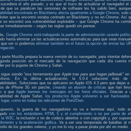
sucediera el año pasado, y es que el truco de actualizar el navegador el 
 de que se paralicen las versiones de software les ha salido bien, aunqu
rabilidad encontrada en Blackberry afecta igualmente a Google Chrome
, solo 
ploiter que la encontró estaba centrado en Blackberry y no en Chrome. Así q
e se encontró una vulnerabilidad explotable – que Google Chrome ha corrid
ear inmediatamente – según las reglas quedó sin pwnear.
ás,
Google Chrome está trabajando la parte de administración usando polític
ndo hasta eliminar ya las actualizaciones automáticas para que sean manual
 que ver si podemos
eliminar también en el futuro la opción de enviar las U
vegación
.
 parte Mozilla prepara la nueva versión de su navegador, para intentar defen
gunda posición en el mercado de la navegación que cada día cuesta 
er por lo pujante de Chrome y Safari.
i sigue siendo
"esa herramienta que Apple trae para que hagan jailbreak"
en 
sitivos. En la última actualización, la 5.0.4 solucionó más de
rabilidades. Soluciones que se aplicaron en Apple iOS 4.3 pero que dejan a 
ios de iPhone 3G sin parche,
creando un aluvión de críticas
que han llev
so a que
Apple bannee los mensajes en los foros oficiales
. Gracias a 
rabilidad de Apple Safari,
los productos Apple volvieron a ser hackeados
r lugar, como en todas las ediciones de Pwn2Own
.
upuesto, la guerra de los navegadores no va a terminar aquí, todo a
ngado
con los estándares HTML 5 y el cumplimiento o no por parte de el
 la W3C
, la inclusión o no de codecs abiertos o con copyright y, por supues
dimiento y la aceleración gráfica
. Va a ser una temporada de batallas al 
stilo de los grandes veleros, y yo me lo voy a pasar pirata por ahí en medio.