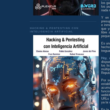
los ga
los p
nada 
Y en 
presu
e inm
HACKING & PENTESTING CON
que y
INTELIGENCIA ARTIFICIAL
libre
peque
Es un
hecho
tregua
Hoy, 
dispu
los l
múlti
Reputa
Por s
estab
acumul
funci
webki
URLs 
ya la
En la