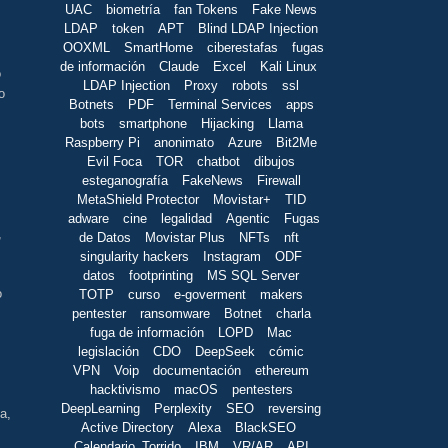
UAC
biometría
fan Tokens
Fake News
LDAP
token
APT
Blind LDAP Injection
OOXML
SmartHome
ciberestafas
fugas
de información
Claude
Excel
Kali Linux
o
LDAP Injection
Proxy
robots
ssl
o
Botnets
PDF
Terminal Services
apps
bots
smartphone
Hijacking
Llama
Raspberry Pi
anonimato
Azure
Bit2Me
Evil Foca
TOR
chatbot
dibujos
esteganografía
FakeNews
Firewall
MetaShield Protector
Movistar+
TID
adware
cine
legalidad
Agentic
Fugas
,
de Datos
Movistar Plus
NFTs
nft
singularity hackers
Instagram
ODF
datos
footprinting
MS SQL Server
o
TOTP
curso
e-goverment
makers
pentester
ransomware
Botnet
charla
fuga de información
LOPD
Mac
legislación
CDO
DeepSeek
cómic
VPN
Voip
documentación
ethereum
hacktivismo
macOS
pentesters
DeepLearning
Perplexity
SEO
reversing
a,
Active Directory
Alexa
BlackSEO
Calendario_Torrido
IBM
VR/AR
API