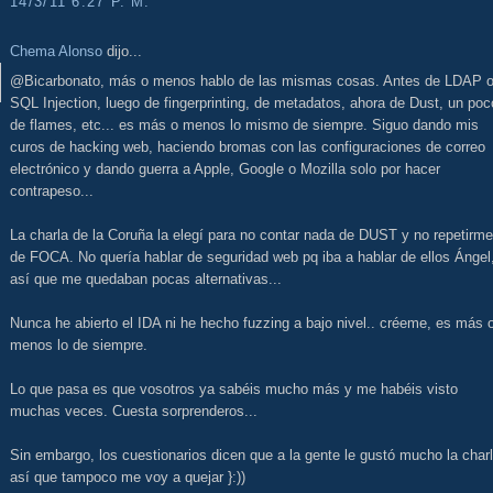
14/3/11 6:27 P. M.
Chema Alonso
dijo...
@Bicarbonato, más o menos hablo de las mismas cosas. Antes de LDAP 
SQL Injection, luego de fingerprinting, de metadatos, ahora de Dust, un poc
de flames, etc... es más o menos lo mismo de siempre. Siguo dando mis
curos de hacking web, haciendo bromas con las configuraciones de correo
electrónico y dando guerra a Apple, Google o Mozilla solo por hacer
contrapeso...
La charla de la Coruña la elegí para no contar nada de DUST y no repetirme
de FOCA. No quería hablar de seguridad web pq iba a hablar de ellos Ángel
así que me quedaban pocas alternativas...
Nunca he abierto el IDA ni he hecho fuzzing a bajo nivel.. créeme, es más 
menos lo de siempre.
Lo que pasa es que vosotros ya sabéis mucho más y me habéis visto
muchas veces. Cuesta sorprenderos...
Sin embargo, los cuestionarios dicen que a la gente le gustó mucho la charl
así que tampoco me voy a quejar }:))