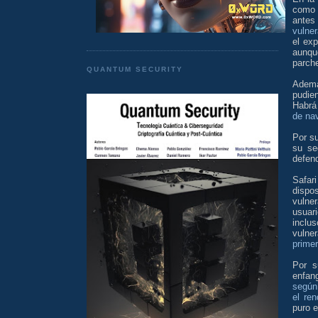
como 
antes
vulne
el ex
aunqu
parch
QUANTUM SECURITY
Adem
pudie
Habrá
de na
Por su
su se
defend
Safar
dispo
vulne
usuar
inclu
vulne
prime
Por s
enfa
según
el ren
puro e