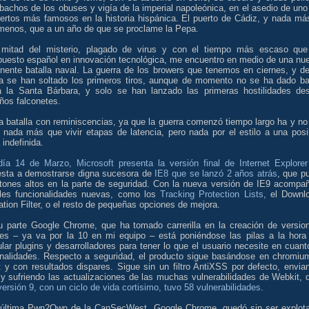
bachos de los obuses y vigía de la imperial napoleónica, en el asedio de uno
uertos más famosos en la historia hispánica. El puerto de Cádiz, y nada má
menos, que a un año de que se proclame la Pepa.
mitad del misterio, plagado de virus y con el tiempo más escaso que
puesto español en innovación tecnológica, me encuentro en medio de una nu
inente batalla naval. La guerra de los browers que tenemos en ciernes, y de
a se han soltado los primeros tiros, aunque de momento no se ha dado ba
 a la Santa Bárbara, y solo se han lanzado las primeras hostilidades de
ños falconetes.
a batalla con reminiscencias, ya que la guerra comenzó tiempo largo ha y no
 nada más que vivir etapas de latencia, pero nada por el estilo a una posi
 indefinida.
día 14 de Marzo, Microsoft presenta la versión final de Internet Explorer
esta a demostrarse digna sucesora de
IE8 que se lanzó 2 años atrás
, que p
istones altos en la parte de seguridad. Con la nueva versión de IE9 acompa
ples funcionalidades nuevas, como los
Tracking Protection Lists
, el Downl
tion Filter, o el resto de pequeñas opciones de mejora.
u parte Google Chrome, que ha tomado carrerilla en la creación de versio
les – ya va por la 10 en mi equipo – está poniéndose las pilas a la hora
ar plugins y desarrolladores para tener lo que el usuario necesite en cuant
onalidades. Respecto a seguridad, el producto sigue basándose en chromiu
t y con resultados dispares. Sigue sin un filtro AntiXSS por defecto, envia
y sufriendo las actualizaciones de las muchas vulnerabilidades de Webkit, 
versión 9, con un ciclo de vida cortisimo, tuvo 58 vulnerabilidades
.
 última Pwn2Own de la CanSecWest, Google Chrome, quedó sin ser explot