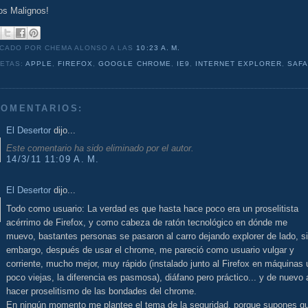
os Malignos!
ICADO POR CHEMA ALONSO
A LAS
10:23 A. M.
UETAS:
APPLE
,
FIREFOX
,
GOOGLE CHROME
,
IE9
,
INTERNET EXPLORER
,
SAFA
COMENTARIOS:
El Desertor
dijo...
Este comentario ha sido eliminado por el autor.
14/3/11 11:09 A. M.
El Desertor
dijo...
Todo como usuario: La verdad es que hasta hace poco era un proselitista
acérrimo de Firefox, y como cabeza de ratón tecnológico en dónde me
muevo, bastantes personas se pasaron al carro dejando explorer de lado, s
embargo, después de usar el chrome, me pareció como usuario vulgar y
corriente, mucho mejor, muy rápido (instalado junto al Firefox en máquinas 
poco viejas, la diferencia es pasmosa), diáfano pero práctico... y de nuevo 
hacer proselitismo de las bondades del chrome.
En ningún momento me plantee el tema de la seguridad, porque supones q