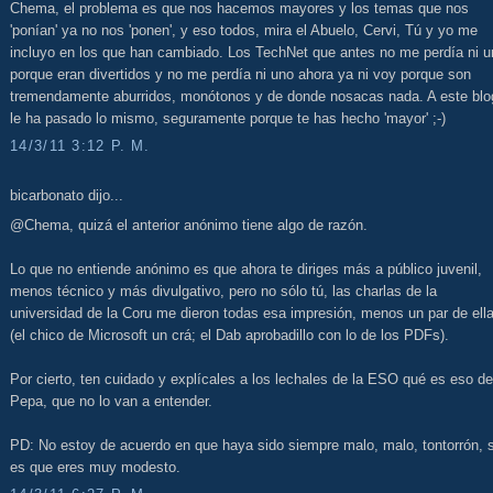
Chema, el problema es que nos hacemos mayores y los temas que nos
'ponían' ya no nos 'ponen', y eso todos, mira el Abuelo, Cervi, Tú y yo me
incluyo en los que han cambiado. Los TechNet que antes no me perdía ni u
porque eran divertidos y no me perdía ni uno ahora ya ni voy porque son
tremendamente aburridos, monótonos y de donde nosacas nada. A este blo
le ha pasado lo mismo, seguramente porque te has hecho 'mayor' ;-)
14/3/11 3:12 P. M.
bicarbonato dijo...
@Chema, quizá el anterior anónimo tiene algo de razón.
Lo que no entiende anónimo es que ahora te diriges más a público juvenil,
menos técnico y más divulgativo, pero no sólo tú, las charlas de la
universidad de la Coru me dieron todas esa impresión, menos un par de ell
(el chico de Microsoft un crá; el Dab aprobadillo con lo de los PDFs).
Por cierto, ten cuidado y explícales a los lechales de la ESO qué es eso de
Pepa, que no lo van a entender.
PD: No estoy de acuerdo en que haya sido siempre malo, malo, tontorrón, s
es que eres muy modesto.