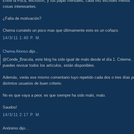
Entre la Foca, Microsoft, y tus pajas mentales, cada vez escribes menos
cosas interesantes.
¿Falta de motivación?
Chema curratelo un poco mas que últimamente esto es un coñazo.
14/3/11 1:40 P. M.
Chema Alonso
dijo...
@Conde_Bracula, este blog ha sido igual de malo desde el día 1. Créeme,
puedes revisar todos los artículos, están disponibles.
Además, verás ese mismo comentario tuyo repetido cada dos o tres días p
distintos usuarios de buen criterio.
No es que vaya a peor, es que siempre ha sido malo, malo.
Saudos!
14/3/11 2:17 P. M.
Anónimo dijo...