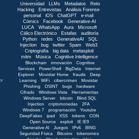
Universidad
LLMs
Metadatos
Reto
Hacking
Entrevistas
Análisis Forense
personal
iOS
ChatGPT
e-mail
Cómics
Facebook
Generative-AI
LUCA
WhatsApp
Aura
Microsoft
Cálico Electrónico
Estafas
auditoría
Python
redes
GenerativeAI
SQL
Injection
bug
twitter
Spam
Web3
Criptografía
big data
metasploit
mitm
Música
Cognitive Intelligence
Blockchain
innovación
Cognitive
Services
PowerShell
BigData
Internet
Explorer
Movistar Home
fraude
Deep
Learning
WiFi
cibercrimen
Movistar
or
Phishing
OSINT
bugs
hardware
Cifrado
Windows Vista
Herramientas
Windows Server
bitcoin
Blind SQL
Injection
criptomonedas
2FA
Windows 7
programación
Youtube
DeepFakes
ipad
XSS
tokens
CON
Open Source
exploit
IE IE9
Generative AI
Juegos
IPv6
BING
Seguridad Física
Bitcoins
tokenomics