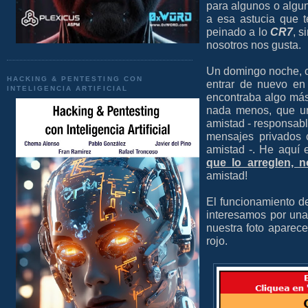
para algunos o algu
a esa astucia que t
peinado a lo
CR7
, s
nosotros nos gusta.
Un domingo noche, c
HACKING & PENTESTING CON
entrar de nuevo en
INTELIGENCIA ARTIFICIAL
encontraba algo más 
nada menos, que una
amistad - responsabl
mensajes privados 
amistad -. He aquí 
que lo arreglen,
amistad!
El funcionamiento d
interesamos por una
nuestra foto aparec
rojo.