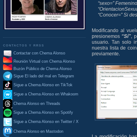
“sexo=” Femenino
“OrientacionSexua
“Conocer=” Si des
Modificando al vuel
presionemos
“Sí”
, 
usuario. Tan solo 
CONTACTOS Y RRSS
nuestra lista de coi
Contactar con Chema Alonso
previamente.
Reunión Virtual con Chema Alonso
Buzón Público de Chema Alonso
Sigue El lado del mal en Telegram
Sigue a Chema Alonso en TikTok
Sigue a Chema Alonso en Whakoom
Chema Alonso en Threads
Sigue a Chema Alonso en Spotify
Sigue a Chema Alonso en Twitter / X
F
Chema Alonso en Mastodon
La modificación ha