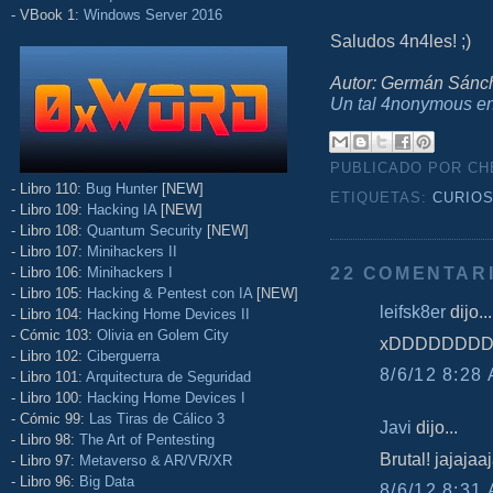
- VBook 1:
Windows Server 2016
Saludos 4n4les! ;)
Autor: Germán Sánc
Un tal 4nonymous e
PUBLICADO POR C
- Libro 110:
Bug Hunter
[NEW]
ETIQUETAS:
CURIO
- Libro 109:
Hacking IA
[NEW]
- Libro 108:
Quantum Security
[NEW]
- Libro 107:
Minihackers II
22 COMENTAR
- Libro 106:
Minihackers I
- Libro 105:
Hacking & Pentest con IA
[NEW]
leifsk8er
dijo...
- Libro 104:
Hacking Home Devices II
- Cómic 103:
Olivia en Golem City
xDDDDDDD
- Libro 102:
Ciberguerra
8/6/12 8:28 
- Libro 101:
Arquitectura de Seguridad
- Libro 100:
Hacking Home Devices I
- Cómic 99:
Las Tiras de Cálico 3
Javi
dijo...
- Libro 98:
The Art of Pentesting
Brutal! jajajaa
- Libro 97:
Metaverso & AR/VR/XR
- Libro 96:
Big Data
8/6/12 8:31 