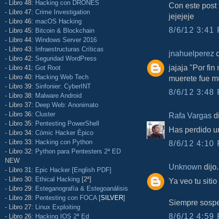
- Libro 48:
Hacking con DRONES
Con este post t
- Libro 47:
Crime Investigation
jejejeje
- Libro 46:
macOS Hacking
8/6/12 3:41 
- Libro 45:
Bitcoin & Blockchain
- Libro 44:
Windows Server 2016
- Libro 43:
Infraestructuras Críticas
jnahuelperez
d
- Libro 42:
Seguridad WordPress
jajaja "Por fi
- Libro 41:
Got Root
- Libro 40:
Hacking Web Tech
muerete fue mu
- Libro 39:
Sinfonier: CyberINT
8/6/12 3:48 
- Libro 38:
Malware Android
- Libro 37:
Deep Web: Anonimato
- Libro 36:
Cluster
Rafa Vargas
di
- Libro 35:
Pentesting PowerShell
Has perdido un
- Libro 34:
Cómic Hacker Épico
- Libro 33:
Hacking con Python
8/6/12 4:10 
- Libro 32:
Python para Pentesters 2ª ED
NEW
Unknown
dijo.
- Libro 31:
Epic Hacker [English PDF]
- Libro 30:
Ethical Hacking
[2ª]
Ya veo tu siti
- Libro 29:
Esteganografía & Estegoanálisis
- Libro 28:
Pentesting con FOCA
[
SILVER
]
Siempre sospe
- Libro 27:
Linux Exploiting
8/6/12 4:59 
- Libro 26:
Hacking IOS 2ª Ed