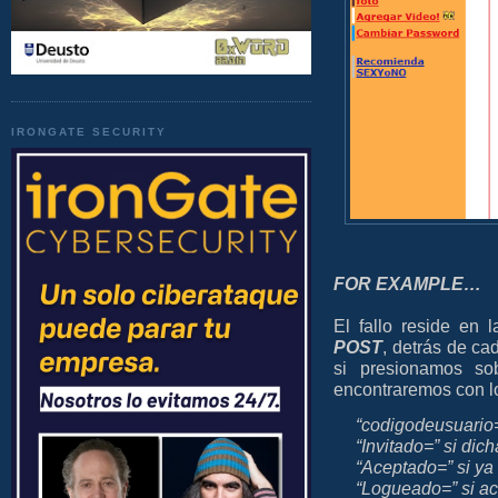
IRONGATE SECURITY
FOR EXAMPLE…
El fallo reside en
POST
, detrás de ca
si presionamos s
encontraremos con l
“codigodeusuario=
“Invitado=” si dic
“Aceptado=” si ya
“Logueado=” si ac