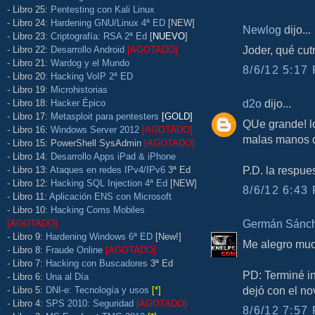
- Libro 25:
Pentesting con Kali Linux
- Libro 24:
Hardening GNU/Linux 4ª ED
[NEW]
Newlog
dijo...
- Libro 23:
Criptografía: RSA 2ª Ed
[
NUEVO
]
Joder, qué cutr
- Libro 22:
Desarrollo Android
[AGOTADO]
- Libro 21:
Wardog y el Mundo
8/6/12 5:17 
- Libro 20:
Hacking VoIP 2ª ED
- Libro 19:
Microhistorias
d2o
dijo...
- Libro 18:
Hacker Épico
- Libro 17:
Metasploit para pentesters
[GOLD]
QUe grande! lo
- Libro 16:
Windows Server 2012
[AGOTADO]
malas manos q
- Libro 15: PowerShell SysAdmin
[AGOTADO]
- Libro 14:
Desarrollo Apps iPad & iPhone
P.D. la respues
- Libro 13:
Ataques en redes IPv4/IPv6
3ª Ed
- Libro 12:
Hacking SQL Injection 4ª Ed
[NEW]
8/6/12 6:43 
- Libro 11:
Aplicación ENS con Microsoft
- Libro 10:
Hacking Coms Mobiles
Germán Sánch
[AGOTADO]
- Libro 9:
Hardening Windows 6ª ED
[New!]
Me alegro muc
- Libro 8:
Fraude Online
[AGOTADO]
- Libro 7:
Hacking con Buscadores
3ª Ed
PD: Terminé ins
- Libro 6:
Una al Día
dejó con el nov
- Libro 5:
DNI-e: Tecnología y usos
[*]
- Libro 4:
SPS 2010: Seguridad
[AGOTADO]
8/6/12 7:57 