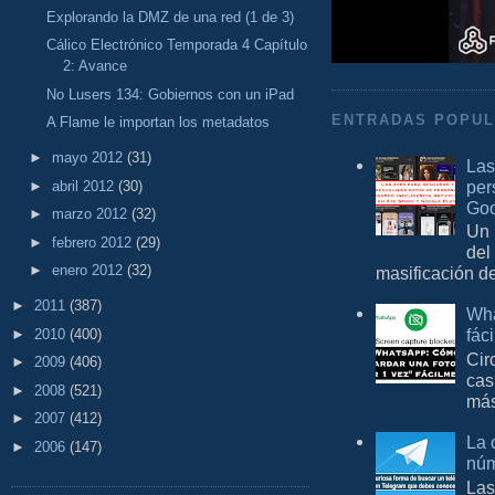
Explorando la DMZ de una red (1 de 3)
Cálico Electrónico Temporada 4 Capítulo
2: Avance
No Lusers 134: Gobiernos con un iPad
ENTRADAS POPU
A Flame le importan los metadatos
►
mayo 2012
(31)
Las
per
►
abril 2012
(30)
Goo
►
marzo 2012
(32)
Un 
►
febrero 2012
(29)
del
►
enero 2012
(32)
masificación d
►
2011
(387)
Wha
fác
►
2010
(400)
Cir
►
2009
(406)
cas
►
2008
(521)
más
►
2007
(412)
La 
►
2006
(147)
núm
Las