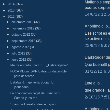
Maligno siemp
►
2014
(365)
podrás sorpre
►
2013
(367)
14/6/12 12:5
▼
2012
(387)
►
diciembre 2012
(32)
Anónimo dijo..
►
noviembre 2012
(32)
Ese script es e
►
octubre 2012
(38)
se active el m
►
septiembre 2012
(35)
23/9/12 9:07
►
agosto 2012
(31)
►
julio 2012
(33)
DarkRaider dij
▼
junio 2012
(32)
Que buena!!! ja
Me ha entrado una Titi... ¿Habré ligado?
31/12/12 6:3
FOCA Plugin .SVN Extractor disponible
para descarga
Estafas & Ingeniería Social: El
Lete dijo...
jequeriano
que grande! ja
La financiación ilegal de Francisco
2/10/13 7:51
Camps y los me...
Spam de Garrafón desde Japón
Anónimo dijo..