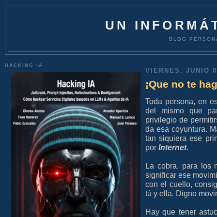
UN INFORMÁT
BLOG PERSON
HACKING IA
VIERNES, JUNIO 0
¡Que no te hag
Toda persona, en es
del mismo que par
privilegio de permit
da esa coyuntura. M
tan siquiera ese pr
por
Internet
.
La cobra, para los 
significar ese movim
con el cuello, consi
tú y ella. Digno mov
Hay que tener astuc