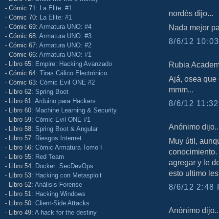
- Cómic 71:
La Elite: #1
nordés dijo...
- Cómic 70:
La Elite: #1
- Cómic 69:
Armatura UNO: #4
Nada mejor pa
- Cómic 68:
Armatura UNO: #3
8/6/12 10:03
- Cómic 67:
Armatura UNO: #2
- Cómic 66:
Armatura UNO: #1
- Libro 65:
Empire: Hacking Avanzado
Rubia Academia
- Cómic 64:
Tiras Cálico Electrónico
Ajá, osea que 
- Cómic 63:
Cómic Evil ONE #2
mmm...
- Libro 62:
Spring Boot
- Libro 61:
Arduino para Hackers
8/6/12 11:32
- Libro 60:
Machine Learning & Security
- Libro 59:
Cómic Evil ONE #1
Anónimo dijo..
- Libro 58:
Spring Boot & Angular
- Libro 57:
Riesgos Internet
Muy útil, aunq
- Libro 56:
Cómic Armatura Tomo I
conocimiento. 
- Libro 55:
Red Team
agregar y le d
- Libro 54:
Docker: SecDevOps
esto ultimo le
- Libro 53:
Hacking con Metasploit
- Libro 52:
Análisis Forense
8/6/12 2:48 
- Libro 51:
Hacking Windows
- Libro 50:
Client-Side Attacks
Anónimo dijo..
- Libro 49:
A hack for the destiny