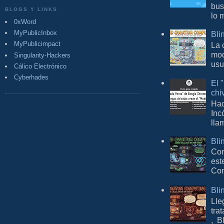
bus
BLOGS Y LINKS
lo 
0xWord
MyPublicInbox
Bli
MyPublicimpact
La 
mod
Singularity-Hackers
usu
Cálico Electrónico
Cyberhades
El 
chi
Hac
Inc
lla
Bli
Con
est
Com
Bli
Lle
tra
, B