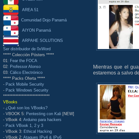
AREA 51
Comunidad Dojo Panamá
AIYON Panamá
ARPAHE SOLUTIONS
Ser distribuidor de 0xWord
***** Colección Pósters *****
01:
Fear the FOCA
Mientras que el gua
02:
Professor Alonso
estaremos a salvo de
03:
Cálico Electrónico
***** Packs Oferta *****
-
Pack Mobile Security
-
Pack Windows Security
******************************
VBooks
-
¿Qué son los VBooks?
- VBOOK 5:
Pentesting con Kali
[NEW]
- VBook 4:
Arduino para hackers
-
Pack VBook 1, 2 y 3
- VBook 3:
Ethical Hacking
- VBook 2:
Ataques IPv4 & IPv6