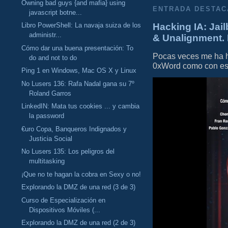
Owning bad guys {and mafia} using
ENTRADA DESTAC
javascript botne...
Hacking IA: Jail
Libro PowerShell: La navaja suiza de los
administr...
& Unalignment. 
Cómo dar una buena presentación: To
Pocas veces me ha he
do and not to do
0xWord como con este 
Ping 1 en Windows, Mac OS X y Linux
No Lusers 136: Rafa Nadal gana su 7º
Roland Garros
LinkedIN: Mata tus cookies ... y cambia
la password
€uro Copa, Banqueros Indignados y
Justicia Social
No Lusers 135: Los peligros del
multitasking
¡Que no te hagan la cobra en Sexy o no!
Explorando la DMZ de una red (3 de 3)
Curso de Especialización en
Dispositivos Móviles (...
Explorando la DMZ de una red (2 de 3)