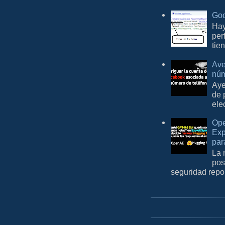
Goo
Hay
per
tie
Ave
núm
Aye
de 
ele
Ope
Exp
par
La 
pos
seguridad repo