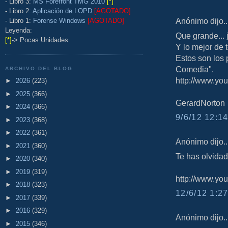
- Libro 3:
MS Forefront TMG 2010
[*]
- Libro 2:
Aplicación de LOPD
[AGOTADO]
Anónimo dijo..
- Libro 1:
Forense Windows
[AGOTADO]
Leyenda:
Que grande... 
[*]
-> Pocas Unidades
Y lo mejor de 
Estos son los 
Comedia".
ARCHIVO DEL BLOG
http://www.y
►
2026
(223)
►
2025
(366)
GerardNorton
►
2024
(366)
9/6/12 12:14
►
2023
(368)
►
2022
(361)
Anónimo dijo..
►
2021
(360)
Te has olvidad
►
2020
(340)
►
2019
(319)
http://www.y
►
2018
(323)
12/6/12 1:27
►
2017
(339)
►
2016
(329)
Anónimo dijo..
►
2015
(346)