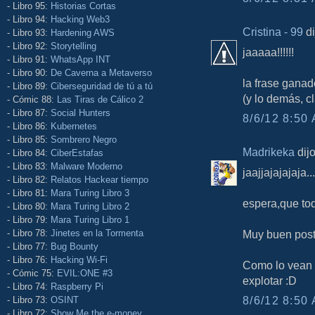
- Libro 95:
Historias Cortas
- Libro 94:
Hacking Web3
Cristina - 99
di
- Libro 93:
Hardening AWS
- Libro 92:
Storytelling
jaaaaa!!!!!!
- Libro 91:
WhatsApp INT
- Libro 90:
De Caverna a Metaverso
la frase gana
- Libro 89:
Ciberseguridad de tú a tú
(y lo demás, cl
- Cómic 88:
Las Tiras de Cálico 2
- Libro 87:
Social Hunters
8/6/12 8:50 
- Libro 86:
Kubernetes
- Libro 85:
Sombrero Negro
Madrikeka
dijo
- Libro 84:
CiberEstafas
- Libro 83:
Malware Moderno
jaajjajajajaja...
- Libro 82:
Relatos Hackear tiempo
- Libro 81:
Mara Turing Libro 3
espera,que toda
- Libro 80:
Mara Turing Libro 2
- Libro 79:
Mara Turing Libro 1
- Libro 78:
Jinetes en la Tormenta
Muy buen post
- Libro 77:
Bug Bounty
- Libro 76:
Hacking Wi-Fi
Como lo vean 
- Cómic 75:
EVIL:ONE #3
explotar :D
- Libro 74:
Raspberry Pi
8/6/12 8:50 
- Libro 73:
OSINT
- Libro 72:
Show Me the e-money