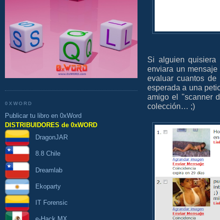
Si alguien quisier
enviara un mensaje 
evaluar cuantos de 
esperada a una peti
amigo el "scanner d
0XWORD
colección… ;)
Publicar tu libro en 0xWord
DISTRIBUIDORES de 0xWORD
DragonJAR
8.8 Chile
Dreamlab
Ekoparty
IT Forensic
e-Hack MX