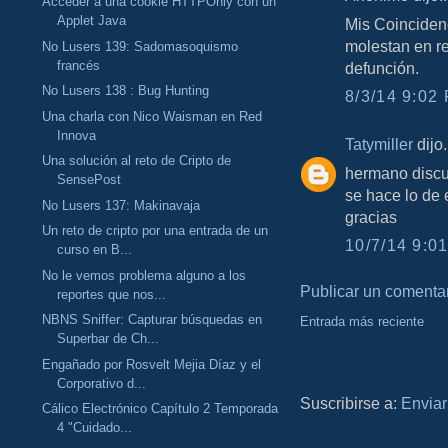
Acceder a una cookie HTTPOnly con un
Applet Java
Mis Coinciden
molestan en re
No Lusers 139: Sadomasoquismo
francés
defunción.
No Lusers 138 : Bug Hunting
8/3/14 9:02 
Una charla con Nico Waisman en Red
Innova
Tatymiller
dijo.
Una solución al reto de Cripto de
hermano discu
SensePost
se hace lo de 
No Lusers 137: Makinavaja
gracias
Un reto de cripto por una entrada de un
10/7/14 9:01
curso en B...
No le vemos problema alguno a los
Publicar un comenta
reportes que nos...
NBNS Sniffer: Capturar búsquedas en
Entrada más reciente
Superbar de Ch...
Engañado por Rosvelt Mejia Díaz y el
Corporativo d...
Suscribirse a:
Enviar
Cálico Electrónico Capítulo 2 Temporada
4 "Cuidado...