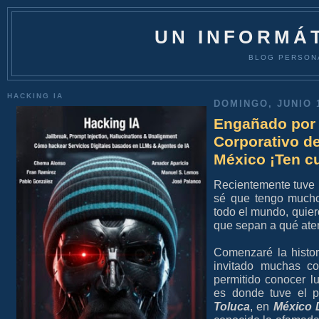
UN INFORMÁT
BLOG PERSON
HACKING IA
DOMINGO, JUNIO 1
Engañado por R
Corporativo de
México ¡Ten c
Recientemente tuve 
sé que tengo mucho
todo el mundo, quier
que sepan a qué aten
Comenzaré la histor
invitado muchas c
permitido conocer l
es donde tuve el p
Toluca
, en
México D