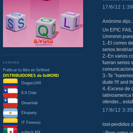
17/6/12 1:39
Anónimo dijo..
Un EPIC FAIL 
Ummmm pues 
1.-El correo de
serios tendria
2.-En varios c
fueran serios 
0XWORD
comunicacione
Publicar tu libro en 0xWord
3.-Te "haremos
DISTRIBUIDORES de 0xWORD
dude !!!! and t
DragonJAR
4.-Exceso de 
8.8 Chile
latinoamerica
ofender... est
Dreamlab
17/6/12 3:35
Ekoparty
IT Forensic
lost-perdidos di
e-Hack MX
¿Pero antes no