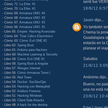
senti fue V
- Cómic 71:
La Elite: #1
18/6/12 6:57
- Cómic 70:
La Elite: #1
- Cómic 69:
Armatura UNO: #4
- Cómic 68:
Armatura UNO: #3
Javeir
dijo...
- Cómic 67:
Armatura UNO: #2
Yo también so
- Cómic 66:
Armatura UNO: #1
- Libro 65:
Empire: Hacking Avanzado
Chema la prox
- Cómic 64:
Tiras Cálico Electrónico
Guadalajara qu
- Cómic 63:
Cómic Evil ONE #2
estarás en la
- Libro 62:
Spring Boot
planear el viaj
- Libro 61:
Arduino para Hackers
- Libro 60:
Machine Learning & Security
Saludos
- Libro 59:
Cómic Evil ONE #1
- Libro 58:
Spring Boot & Angular
21/6/12 3:05
- Libro 57:
Riesgos Internet
- Libro 56:
Cómic Armatura Tomo I
Anónimo dijo..
- Libro 55:
Red Team
- Libro 54:
Docker: SecDevOps
Bueno, no pasa
- Libro 53:
Hacking con Metasploit
una no está n
- Libro 52:
Análisis Forense
- Libro 51:
Hacking Windows
23/6/12 10:4
- Libro 50:
Client-Side Attacks
- Libro 49:
A hack for the destiny
Eder López
dij