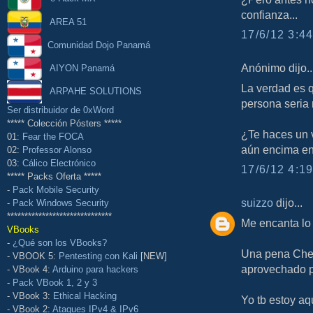
confianza...
AREA 51
17/6/12 3:44
Comunidad Dojo Panamá
Anónimo dijo..
AIYON Panamá
La verdad es q
ARPAHE SOLUTIONS
persona seria 
Ser distribuidor de 0xWord
***** Colección Pósters *****
¿Te haces un v
01:
Fear the FOCA
aún encima en 
02:
Professor Alonso
03:
Cálico Electrónico
17/6/12 4:19
***** Packs Oferta *****
-
Pack Mobile Security
suizzo
dijo...
-
Pack Windows Security
******************************
Me encanta lo 
VBooks
-
¿Qué son los VBooks?
Una pena Chem
- VBOOK 5:
Pentesting con Kali
[NEW]
aprovechado p
- VBook 4:
Arduino para hackers
-
Pack VBook 1, 2 y 3
- VBook 3:
Ethical Hacking
Yo tb estoy aq
- VBook 2:
Ataques IPv4 & IPv6