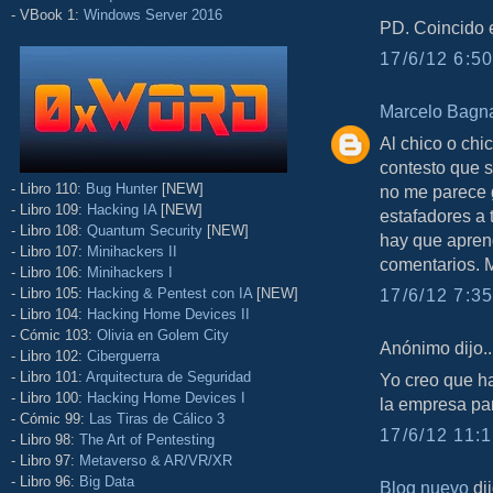
- VBook 1:
Windows Server 2016
PD. Coincido e
17/6/12 6:50
Marcelo Bagn
Al chico o chi
contesto que 
- Libro 110:
Bug Hunter
[NEW]
no me parece g
- Libro 109:
Hacking IA
[NEW]
estafadores a
- Libro 108:
Quantum Security
[NEW]
hay que aprend
- Libro 107:
Minihackers II
comentarios. 
- Libro 106:
Minihackers I
- Libro 105:
Hacking & Pentest con IA
[NEW]
17/6/12 7:35
- Libro 104:
Hacking Home Devices II
- Cómic 103:
Olivia en Golem City
Anónimo dijo..
- Libro 102:
Ciberguerra
- Libro 101:
Arquitectura de Seguridad
Yo creo que ha
- Libro 100:
Hacking Home Devices I
la empresa par
- Cómic 99:
Las Tiras de Cálico 3
17/6/12 11:1
- Libro 98:
The Art of Pentesting
- Libro 97:
Metaverso & AR/VR/XR
- Libro 96:
Big Data
Blog nuevo
dij