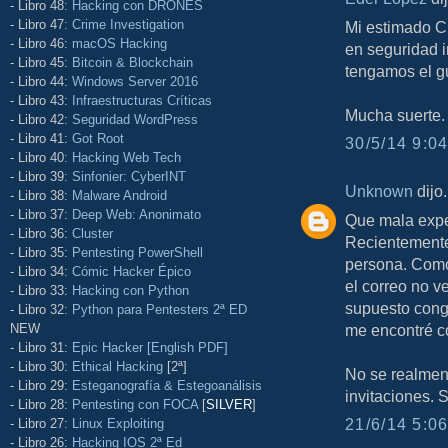
- Libro 48:
Hacking con DRONES
- Libro 47:
Crime Investigation
Mi estimado C
- Libro 46:
macOS Hacking
en seguridad i
- Libro 45:
Bitcoin & Blockchain
tengamos el gu
- Libro 44:
Windows Server 2016
- Libro 43:
Infraestructuras Críticas
Mucha suerte.
- Libro 42:
Seguridad WordPress
- Libro 41:
Got Root
30/5/14 9:04
- Libro 40:
Hacking Web Tech
- Libro 39:
Sinfonier: CyberINT
Unknown
dijo.
- Libro 38:
Malware Android
- Libro 37:
Deep Web: Anonimato
Que mala exper
- Libro 36:
Cluster
Recientemente 
- Libro 35:
Pentesting PowerShell
persona. Como
- Libro 34:
Cómic Hacker Épico
el correo no v
- Libro 33:
Hacking con Python
supuesto cong
- Libro 32:
Python para Pentesters 2ª ED
NEW
me encontré c
- Libro 31:
Epic Hacker [English PDF]
- Libro 30:
Ethical Hacking
[2ª]
No se realmen
- Libro 29:
Esteganografía & Estegoanálisis
invitaciones. S
- Libro 28:
Pentesting con FOCA
[
SILVER
]
21/6/14 5:06
- Libro 27:
Linux Exploiting
- Libro 26:
Hacking IOS 2ª Ed