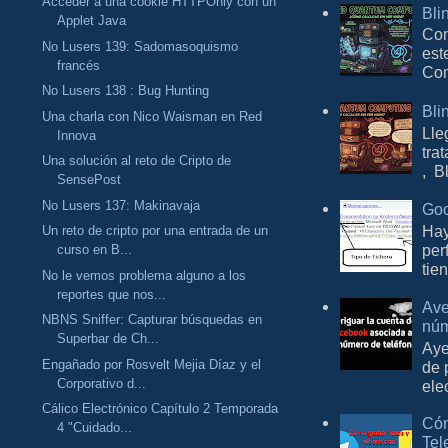
Acceder a una cookie HTTPOnly con un
Bli
Applet Java
Con
No Lusers 139: Sadomasoquismo
est
francés
Com
No Lusers 138 : Bug Hunting
Bli
Una charla con Nico Waisman en Red
Lle
Innova
tra
Una solución al reto de Cripto de
, B
SensePost
No Lusers 137: Makinavaja
Goo
Hay
Un reto de cripto por una entrada de un
per
curso en B...
tie
No le vemos problema alguno a los
reportes que nos...
Ave
NBNS Sniffer: Capturar búsquedas en
núm
Superbar de Ch...
Aye
Engañado por Rosvelt Mejia Díaz y el
de 
Corporativo d...
ele
Cálico Electrónico Capítulo 2 Temporada
Cóm
4 "Cuidado...
Tel