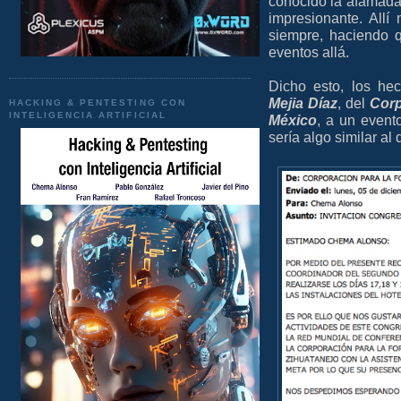
conocido la afamad
impresionante. Allí
siempre, haciendo 
eventos allá.
Dicho esto, los he
Mejia Díaz
, del
Corp
HACKING & PENTESTING CON
INTELIGENCIA ARTIFICIAL
México
, a un event
sería algo similar al