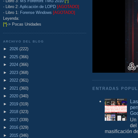
- Libro 3:
MS Forefront TMG 2010
[*]
- Libro 2:
Aplicación de LOPD
[AGOTADO]
- Libro 1:
Forense Windows
[AGOTADO]
Leyenda:
[*]
-> Pocas Unidades
ARCHIVO DEL BLOG
►
2026
(222)
►
2025
(366)
►
2024
(366)
►
2023
(368)
►
2022
(361)
►
2021
(360)
ENTRADAS POPU
►
2020
(340)
Las
►
2019
(319)
per
►
2018
(323)
Goo
Un 
►
2017
(339)
del
►
2016
(329)
masificación d
►
2015
(346)