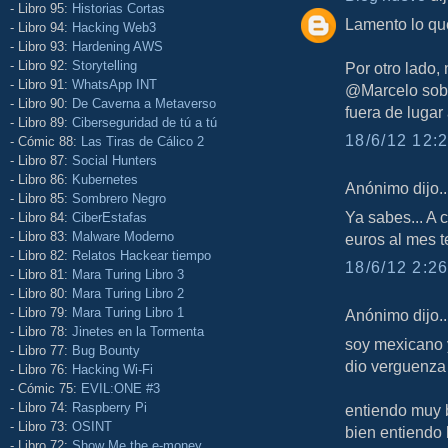
- Libro 95:
Historias Cortas
Lamento lo qu
- Libro 94:
Hacking Web3
- Libro 93:
Hardening AWS
- Libro 92:
Storytelling
Por otro lado,
- Libro 91:
WhatsApp INT
@Marcelo sobr
- Libro 90:
De Caverna a Metaverso
fuera de lugar
- Libro 89:
Ciberseguridad de tú a tú
18/6/12 12:2
- Cómic 88:
Las Tiras de Cálico 2
- Libro 87:
Social Hunters
- Libro 86:
Kubernetes
Anónimo dijo..
- Libro 85:
Sombrero Negro
Ya sabes... A c
- Libro 84:
CiberEstafas
- Libro 83:
Malware Moderno
euros al mes t
- Libro 82:
Relatos Hackear tiempo
18/6/12 2:26
- Libro 81:
Mara Turing Libro 3
- Libro 80:
Mara Turing Libro 2
- Libro 79:
Mara Turing Libro 1
Anónimo dijo..
- Libro 78:
Jinetes en la Tormenta
soy mexicano y
- Libro 77:
Bug Bounty
dio verguenza
- Libro 76:
Hacking Wi-Fi
- Cómic 75:
EVIL:ONE #3
- Libro 74:
Raspberry Pi
entiendo muy b
- Libro 73:
OSINT
bien entiendo 
- Libro 72:
Show Me the e-money