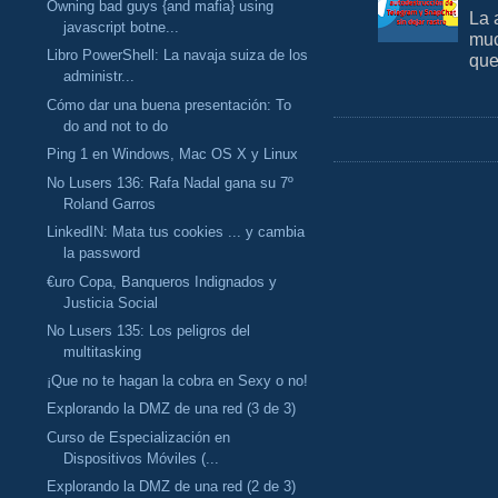
Owning bad guys {and mafia} using
La 
javascript botne...
muc
Libro PowerShell: La navaja suiza de los
que
administr...
Cómo dar una buena presentación: To
do and not to do
Ping 1 en Windows, Mac OS X y Linux
No Lusers 136: Rafa Nadal gana su 7º
Roland Garros
LinkedIN: Mata tus cookies ... y cambia
la password
€uro Copa, Banqueros Indignados y
Justicia Social
No Lusers 135: Los peligros del
multitasking
¡Que no te hagan la cobra en Sexy o no!
Explorando la DMZ de una red (3 de 3)
Curso de Especialización en
Dispositivos Móviles (...
Explorando la DMZ de una red (2 de 3)