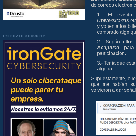
de correos electróni
1.- El event
Universitarias
er
y yo tenia los bil
comprado algo qu
IRONGATE SECURITY
2.- Según ellos
Acapulco
para 
participación.
3.- Tenía que est
alguno.
Supuestamente, ello
que me habían sup
volvieron a dar seña