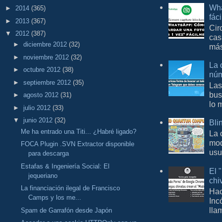
Wha
►
2014
(365)
fác
►
2013
(367)
Cir
▼
2012
(387)
cas
►
diciembre 2012
(32)
más
►
noviembre 2012
(32)
La 
►
octubre 2012
(38)
núm
►
septiembre 2012
(35)
Las
bus
►
agosto 2012
(31)
lo 
►
julio 2012
(33)
▼
junio 2012
(32)
Bli
Me ha entrado una Titi... ¿Habré ligado?
La 
mod
FOCA Plugin .SVN Extractor disponible
usu
para descarga
Estafas & Ingeniería Social: El
El 
jequeriano
chi
La financiación ilegal de Francisco
Hac
Camps y los me...
Inc
lla
Spam de Garrafón desde Japón