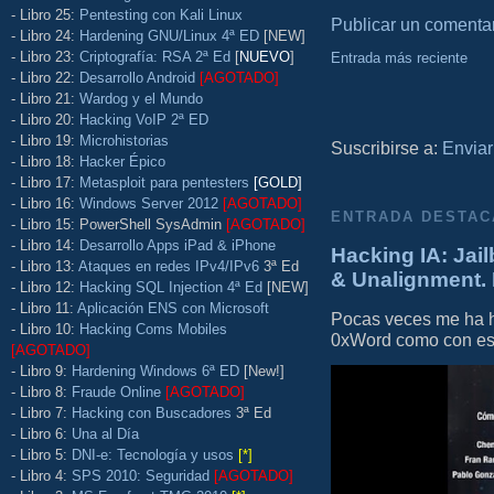
- Libro 25:
Pentesting con Kali Linux
Publicar un comenta
- Libro 24:
Hardening GNU/Linux 4ª ED
[NEW]
- Libro 23:
Criptografía: RSA 2ª Ed
[
NUEVO
]
Entrada más reciente
- Libro 22:
Desarrollo Android
[AGOTADO]
- Libro 21:
Wardog y el Mundo
- Libro 20:
Hacking VoIP 2ª ED
- Libro 19:
Microhistorias
Suscribirse a:
Enviar
- Libro 18:
Hacker Épico
- Libro 17:
Metasploit para pentesters
[GOLD]
- Libro 16:
Windows Server 2012
[AGOTADO]
ENTRADA DESTAC
- Libro 15: PowerShell SysAdmin
[AGOTADO]
- Libro 14:
Desarrollo Apps iPad & iPhone
Hacking IA: Jail
- Libro 13:
Ataques en redes IPv4/IPv6
3ª Ed
& Unalignment. 
- Libro 12:
Hacking SQL Injection 4ª Ed
[NEW]
- Libro 11:
Aplicación ENS con Microsoft
Pocas veces me ha he
- Libro 10:
Hacking Coms Mobiles
0xWord como con este 
[AGOTADO]
- Libro 9:
Hardening Windows 6ª ED
[New!]
- Libro 8:
Fraude Online
[AGOTADO]
- Libro 7:
Hacking con Buscadores
3ª Ed
- Libro 6:
Una al Día
- Libro 5:
DNI-e: Tecnología y usos
[*]
- Libro 4:
SPS 2010: Seguridad
[AGOTADO]