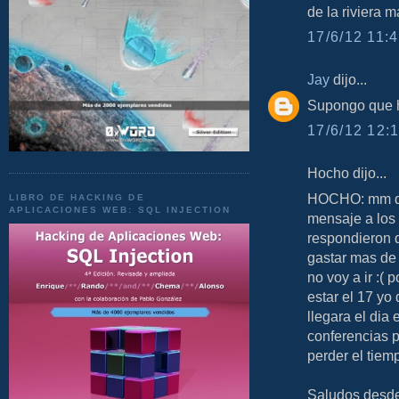
de la riviera 
17/6/12 11:4
Jay
dijo...
Supongo que h
17/6/12 12:1
Hocho dijo...
HOCHO: mm que
LIBRO DE HACKING DE
APLICACIONES WEB: SQL INJECTION
mensaje a los
respondieron 
gastar mas de 
no voy a ir :(
estar el 17 yo 
llegara el dia
conferencias 
perder el tiem
Saludos desde