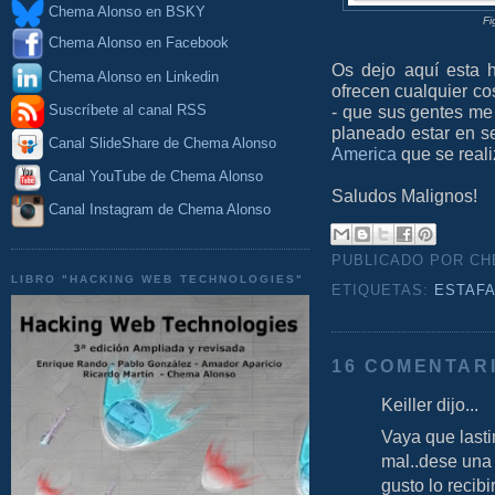
Chema Alonso en BSKY
Fi
Chema Alonso en Facebook
Os dejo aquí esta h
Chema Alonso en Linkedin
ofrecen cualquier c
- que sus gentes me
Suscríbete al canal RSS
planeado estar en s
Canal SlideShare de Chema Alonso
America
que se reali
Canal YouTube de Chema Alonso
Saludos Malignos!
Canal Instagram de Chema Alonso
PUBLICADO POR C
LIBRO "HACKING WEB TECHNOLOGIES"
ETIQUETAS:
ESTAF
16 COMENTAR
Keiller dijo...
Vaya que lasti
mal..dese una
gusto lo recib