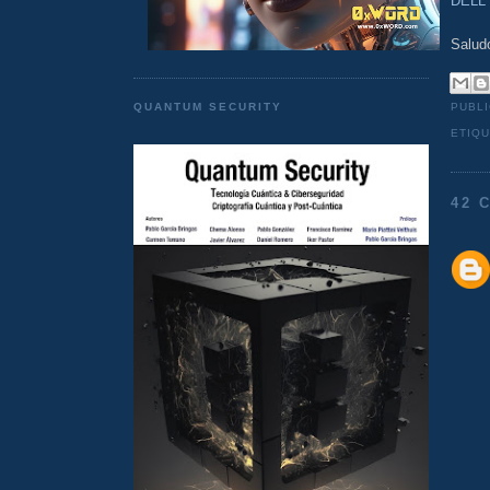
DELL
Salud
PUBL
QUANTUM SECURITY
ETIQ
42 