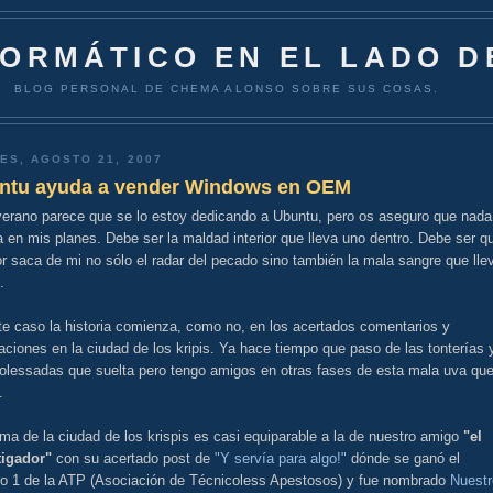
FORMÁTICO EN EL LADO D
BLOG PERSONAL DE CHEMA ALONSO SOBRE SUS COSAS.
ES, AGOSTO 21, 2007
ntu ayuda a vender Windows en OEM
verano parece que se lo estoy dedicando a Ubuntu, pero os aseguro que nada
 en mis planes. Debe ser la maldad interior que lleva uno dentro. Debe ser q
or saca de mi no sólo el radar del pecado sino también la mala sangre que lle
.
te caso la historia comienza, como no, en los acertados comentarios y
aciones en la ciudad de los kripis. Ya hace tiempo que paso de las tonterías 
colessadas que suelta pero tengo amigos en otras fases de esta mala uva que
.
ima de la ciudad de los krispis es casi equiparable a la de nuestro amigo
"el
tigador"
con su acertado post de
"Y servía para algo!"
dónde se ganó el
o 1 de la ATP (Asociación de Técnicoless Apestosos) y fue nombrado
Nuestr