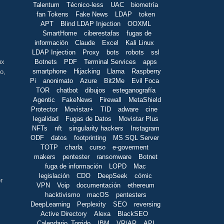
Talentum
Técnico-less
UAC
biometría
fan Tokens
Fake News
LDAP
token
APT
Blind LDAP Injection
OOXML
SmartHome
ciberestafas
fugas de
información
Claude
Excel
Kali Linux
LDAP Injection
Proxy
bots
robots
ssl
Botnets
PDF
Terminal Services
apps
ux
smartphone
Hijacking
Llama
Raspberry
o,
Pi
anonimato
Azure
Bit2Me
Evil Foca
TOR
chatbot
dibujos
esteganografía
Agentic
FakeNews
Firewall
MetaShield
Protector
Movistar+
TID
adware
cine
legalidad
Fugas de Datos
Movistar Plus
NFTs
nft
singularity hackers
Instagram
ODF
datos
footprinting
MS SQL Server
TOTP
charla
curso
e-goverment
makers
pentester
ransomware
Botnet
fuga de información
LOPD
Mac
legislación
CDO
DeepSeek
cómic
r
VPN
Voip
documentación
ethereum
hacktivismo
macOS
pentesters
DeepLearning
Perplexity
SEO
reversing
Active Directory
Alexa
BlackSEO
Calendario_Torrido
IBM
VR/AR
API