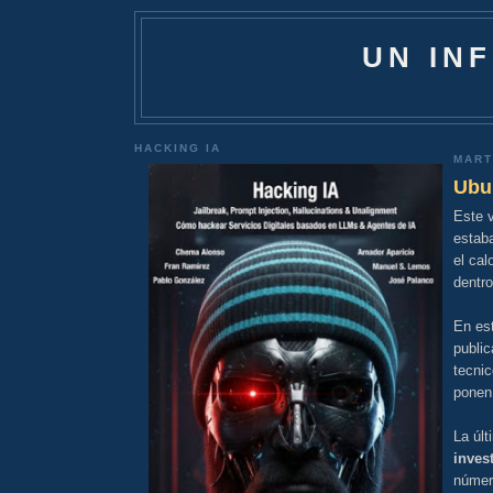
UN IN
HACKING IA
MART
Ubu
Este 
estaba
el cal
dentro
En es
public
tecni
ponen
La últ
inves
númer