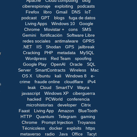
Apache
Cloud computing
blog
ciberespionaje
exploiting
podcasts
Firefox
libro
Gmail
DNS
IoT
podcast
GPT
blogs
fuga de datos
Living Apps
Windows 10
Google
Chrome
Movistar +
cons
SMS
Gemini
fortificación
Software Libre
redes sociales
antimalware
GPRS
x
.NET
IIS
Shodan
GPS
jailbreak
Cracking
PHP
metadata
MySQL
r
Wordpress
Red Team
spoofing
Google Play
OpenAI
Oracle
SQL
Server
SmartContracts
Wireless
Mac
OS X
Ubuntu
kali
Windows 8
e-
crime
fraude online
cloudflare
iPv4
s
leak
Cloud
SmartTV
Wayra
javascript
Windows XP
ciberguerra
hacked
PCWorld
conferencia
microhistorias
developer
Citrix
Faast
Living App
Amazon
BlueTooth
HTTP
Quantum
Telegram
gaming
Chrome
Prompt Injection
Troyanos
Técnicoless
docker
exploits
https
metaverso
radio
Java
Office
Tacyt