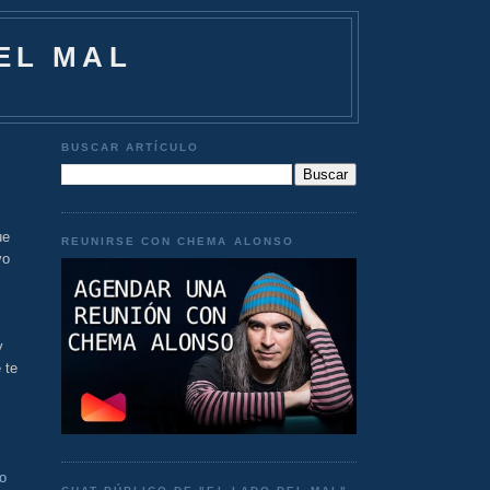
EL MAL
BUSCAR ARTÍCULO
ue
REUNIRSE CON CHEMA ALONSO
vo
y
 te
o