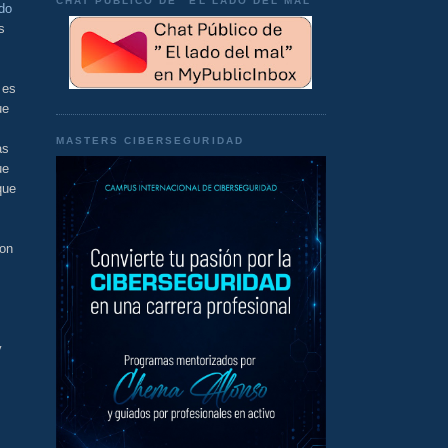
CHAT PÚBLICO DE "EL LADO DEL MAL"
do
s
 es
ue
MASTERS CIBERSEGURIDAD
as
ue
que
con
y