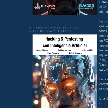
Camp
el Ctr
mister
La otr
que r
HACKING & PENTESTING CON
todos 
INTELIGENCIA ARTIFICIAL
tener
un PC
apare
los re
equiop
7.04),
Vista 
para t
La res
compre
te aho
El aná
DELL 