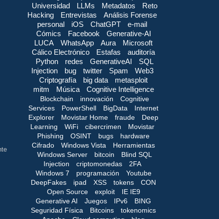
Universidad
LLMs
Metadatos
Reto
Hacking
Entrevistas
Análisis Forense
personal
iOS
ChatGPT
e-mail
Cómics
Facebook
Generative-AI
LUCA
WhatsApp
Aura
Microsoft
Cálico Electrónico
Estafas
auditoría
Python
redes
GenerativeAI
SQL
Injection
bug
twitter
Spam
Web3
Criptografía
big data
metasploit
mitm
Música
Cognitive Intelligence
Blockchain
innovación
Cognitive
Services
PowerShell
BigData
Internet
Explorer
Movistar Home
fraude
Deep
Learning
WiFi
cibercrimen
Movistar
Phishing
OSINT
bugs
hardware
Cifrado
Windows Vista
Herramientas
nte
Windows Server
bitcoin
Blind SQL
Injection
criptomonedas
2FA
Windows 7
programación
Youtube
DeepFakes
ipad
XSS
tokens
CON
Open Source
exploit
IE IE9
Generative AI
Juegos
IPv6
BING
Seguridad Física
Bitcoins
tokenomics