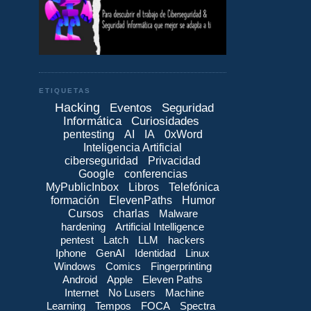
ETIQUETAS
Hacking
Eventos
Seguridad
Informática
Curiosidades
pentesting
AI
IA
0xWord
Inteligencia Artificial
ciberseguridad
Privacidad
Google
conferencias
MyPublicInbox
Libros
Telefónica
formación
ElevenPaths
Humor
Cursos
charlas
Malware
hardening
Artificial Intelligence
pentest
Latch
LLM
hackers
Iphone
GenAI
Identidad
Linux
Windows
Comics
Fingerprinting
Android
Apple
Eleven Paths
Internet
No Lusers
Machine
Learning
Tempos
FOCA
Spectra