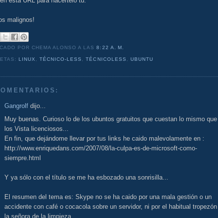
en esta URL para hacertelo tú.
os malignos!
ICADO POR CHEMA ALONSO
A LAS
8:22 A. M.
UETAS:
LINUX
,
TÉCNICO-LESS
,
TÉCNICOLESS
,
UBUNTU
COMENTARIOS:
Gangrolf
dijo...
Muy buenas. Curioso lo de los ubuntos gratuitos que cuestan lo mismo que
los Vista licenciosos...
En fin, que dejándome llevar por tus links he caido malevolamente en :
http://www.enriquedans.com/2007/08/la-culpa-es-de-microsoft-como-
siempre.html
Y ya sólo con el título se me ha esbozado una sonrisilla...
El resumen del tema es: Skype no se ha caido por una mala gestión o un
accidente con café o cocacola sobre un servidor, ni por el habitual tropezón
la señora de la limpieza.