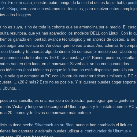
eón
. En este caso, nuestro pobre amigo de la ciudad de los kripis había
perdi
l+Alt+Supr
, pero para eso estamos los técnicos, para resolver estos complejo
ios a los bloggers.
a no es suya, sino de toda la cohorte que se arremolina por el medio. El caso
esulta resultosa, que ya han aparecido los modelos DELL con Linux. Con lo q
hemos ganado en libertad, avance técnológico y en ahorros de costes, al no
 que pagar una licencia de Windows que no vas a usar. Asi, además te compr
 con Ubuntu y te ahorras algo de dinero. Si compras el modelo con Ubuntu q
ce promocionado te ahorras 150 €. Una pasta ¿no?. Bueno, pues no, resulta 
cortes van en otro lado, en el hardware. Silverhack se ha configurado dos
os idénticos (casi idénticos porque lo último no está disponible para Ubuntu
 y le sale que comprar un PC con Ubuntu de características similares al PC 
cuesta ....¿20 € más? Esto no es posible. Y si quieres puedes coger soporte
u Ubuntu....
puesta es sencilla, es una maniobra de Spectra, para lograr que la gente se
 más Vistas y luego se descargue el Ubuntu gratis y lo instale sobre el PC 
rras 20 Leuros y te llevas un hardware más potente.
lisis lo tiene hecho
Silverhack en su Blog
, aunque han cambiado el link en
tienes las capturas y además puedes utilizar el
configurador de Ubuntus y