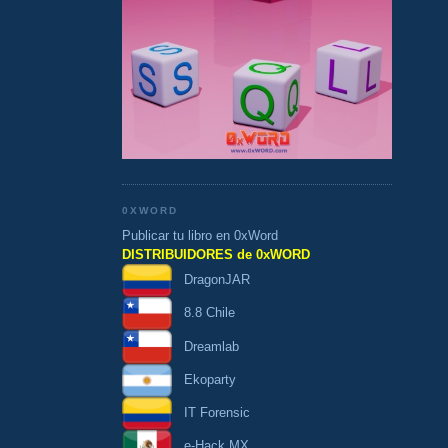
0XWORD
Publicar tu libro en 0xWord
DISTRIBUIDORES de 0xWORD
DragonJAR
8.8 Chile
Dreamlab
Ekoparty
IT Forensic
e-Hack MX